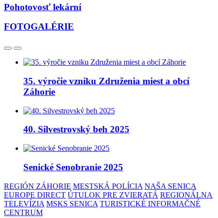
Pohotovosť lekární
FOTOGALÉRIE
35. výročie vzniku Združenia miest a obcí
Záhorie
40. Silvestrovský beh 2025
Senické Senobranie 2025
REGIÓN ZÁHORIE
MESTSKÁ POLÍCIA
NAŠA SENICA
EUROPE DIRECT
ÚTULOK PRE ZVIERATÁ
REGIONÁLNA
TELEVÍZIA
MSKS SENICA
TURISTICKÉ INFORMAČNÉ
CENTRUM