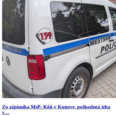
Zo zápisníka MsP: Kôň v Kunove, poškodená izba
v…