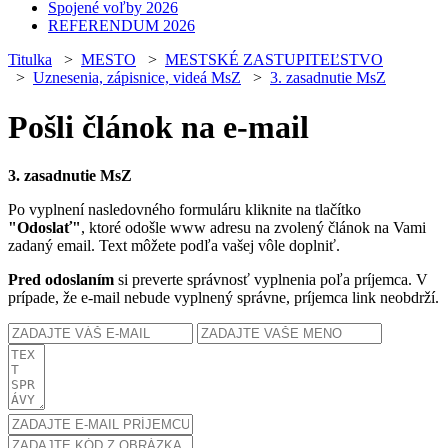
Spojené voľby 2026
REFERENDUM 2026
Titulka
>
MESTO
>
MESTSKÉ ZASTUPITEĽSTVO
>
Uznesenia, zápisnice, videá MsZ
>
3. zasadnutie MsZ
Pošli článok na e-mail
3. zasadnutie MsZ
Po vyplnení nasledovného formuláru kliknite na tlačítko
"Odoslať"
, ktoré odošle www adresu na zvolený článok na Vami
zadaný email. Text môžete podľa vašej vôle doplniť.
Pred odoslaním
si preverte správnosť vyplnenia poľa príjemca. V
prípade, že e-mail nebude vyplnený správne, príjemca link neobdrží.