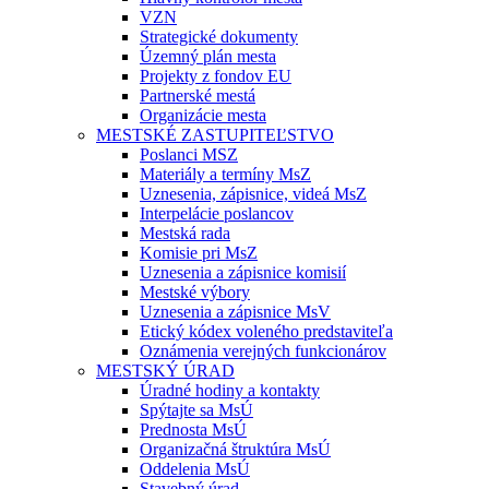
VZN
Strategické dokumenty
Územný plán mesta
Projekty z fondov EU
Partnerské mestá
Organizácie mesta
MESTSKÉ ZASTUPITEĽSTVO
Poslanci MSZ
Materiály a termíny MsZ
Uznesenia, zápisnice, videá MsZ
Interpelácie poslancov
Mestská rada
Komisie pri MsZ
Uznesenia a zápisnice komisií
Mestské výbory
Uznesenia a zápisnice MsV
Etický kódex voleného predstaviteľa
Oznámenia verejných funkcionárov
MESTSKÝ ÚRAD
Úradné hodiny a kontakty
Spýtajte sa MsÚ
Prednosta MsÚ
Organizačná štruktúra MsÚ
Oddelenia MsÚ
Stavebný úrad