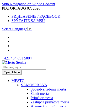
Skip Navigation or Skip to Content
PIATOK, AUG 07, 2026
PRIHLÁSENIE / FACEBOOK
SPÝTAJTE SA MSÚ
Select Language
▼
+421 / 34 651 5004
Open Menu
MESTO
SAMOSPRÁVA
Spôsob zriadenia mesta
Štatút mesta
Primátor mesta
Zástupca primátora mesta
Hlavný kontrolór mesta