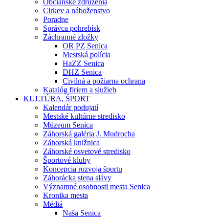
Občianske združenia
Cirkev a náboženstvo
Poradne
Správca pohrebísk
Záchranné zložky
OR PZ Senica
Mestská polícia
HaZZ Senica
DHZ Senica
Civilná a požiarna ochrana
Katalóg firiem a služieb
KULTÚRA, ŠPORT
Kalendár podujatí
Mestské kultúrne stredisko
Múzeum Senica
Záhorská galéria J. Mudrocha
Záhorská knižnica
Záhorské osvetové stredisko
Športové kluby
Koncepcia rozvoja športu
Záhorácka stena slávy
Významné osobnosti mesta Senica
Kronika mesta
Médiá
Naša Senica