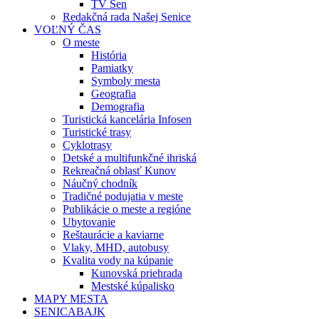
TV Sen
Redakčná rada Našej Senice
VOĽNÝ ČAS
O meste
História
Pamiatky
Symboly mesta
Geografia
Demografia
Turistická kancelária Infosen
Turistické trasy
Cyklotrasy
Detské a multifunkčné ihriská
Rekreačná oblasť Kunov
Náučný chodník
Tradičné podujatia v meste
Publikácie o meste a regióne
Ubytovanie
Reštaurácie a kaviarne
Vlaky, MHD, autobusy
Kvalita vody na kúpanie
Kunovská priehrada
Mestské kúpalisko
MAPY MESTA
SENICABAJK