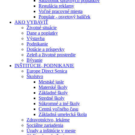
Sadzobník správnych poplatkov
Regulácia reklamy
Voľné pracovné miesta
Populair - osvetový balíček
AKO VYBAVIŤ
Životné situácie
Dane a poplatky
Výstavba
Podnikanie
Dotácie a príspevky
Zeleň a životné prostredie
Bývanie
INŠTITÚCIE, PODNIKANIE
Europe Direct Senica
Školstvo
Mestské jasle
Materské školy
Základné školy
Stredné školy
Súkromné a iné školy
Centrá voľného času
Základná umelecká škola
Zdravotníctvo, lekárne
Sociálne zariadenia
Úrady a inštitúcie v meste