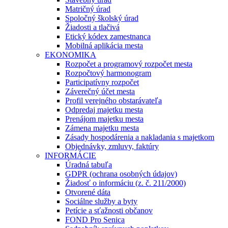
Matričný úrad
Spoločný školský úrad
Žiadosti a tlačivá
Etický kódex zamestnanca
Mobilná aplikácia mesta
EKONOMIKA
Rozpočet a programový rozpočet mesta
Rozpočtový harmonogram
Participatívny rozpočet
Záverečný účet mesta
Profil verejného obstarávateľa
Odpredaj majetku mesta
Prenájom majetku mesta
Zámena majetku mesta
Zásady hospodárenia a nakladania s majetkom
Objednávky, zmluvy, faktúry
INFORMÁCIE
Úradná tabuľa
GDPR (ochrana osobných údajov)
Žiadosť o informáciu (z. č. 211/2000)
Otvorené dáta
Sociálne služby a byty
Petície a sťažnosti občanov
FOND Pro Senica