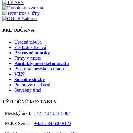
PRE OBČANA
Úradná tabuľa
Žiadosti a tlačivá
Pracovné ponuky
Firmy v meste
Kontakty mestského úradu
Pýtam sa mestského úradu
VZN
Sociálne služby
Pohotovosť lekární
Stavebný úrad
UŽITOČNÉ KONTAKTY
Mestský úrad:
+421 / 34 651 5004
MsKS Senica:
+421 / 34 690 8122