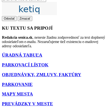
Odoslať
Zmazať
KU TEXTU SA PRIPOJÍ
Redakcia senica.sk
, nenesie žiadnu zodpovednosť za text doplnený
odosielateľom e-mailu. Nezaručujeme tiež existenciu e-mailovej
adresy odosielateľa.
ÚRADNÁ TABUĽA
PARKOVACÍ LÍSTOK
OBJEDNÁVKY, ZMLUVY, FAKTÚRY
PARKOVANIE
MAPY MESTA
PREVÁDZKY V MESTE