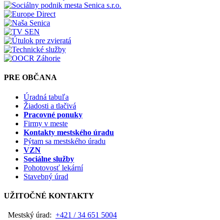
PRE OBČANA
Úradná tabuľa
Žiadosti a tlačivá
Pracovné ponuky
Firmy v meste
Kontakty mestského úradu
Pýtam sa mestského úradu
VZN
Sociálne služby
Pohotovosť lekární
Stavebný úrad
UŽITOČNÉ KONTAKTY
Mestský úrad:
+421 / 34 651 5004