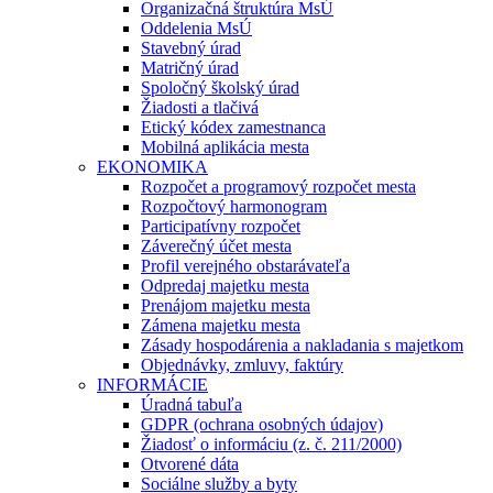
Organizačná štruktúra MsÚ
Oddelenia MsÚ
Stavebný úrad
Matričný úrad
Spoločný školský úrad
Žiadosti a tlačivá
Etický kódex zamestnanca
Mobilná aplikácia mesta
EKONOMIKA
Rozpočet a programový rozpočet mesta
Rozpočtový harmonogram
Participatívny rozpočet
Záverečný účet mesta
Profil verejného obstarávateľa
Odpredaj majetku mesta
Prenájom majetku mesta
Zámena majetku mesta
Zásady hospodárenia a nakladania s majetkom
Objednávky, zmluvy, faktúry
INFORMÁCIE
Úradná tabuľa
GDPR (ochrana osobných údajov)
Žiadosť o informáciu (z. č. 211/2000)
Otvorené dáta
Sociálne služby a byty