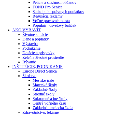
Petície a sťažnosti občanov
FOND Pro Senica
Sadzobník správnych poplatkov
Regulácia reklamy
Voľné pracovné miesta
Populair - osvetový balíček
AKO VYBAVIŤ
Životné situácie
Dane a poplatky
Výstavba
Podnikanie
Dotácie a príspevky
Zeleň a životné prostredie
Bývanie
INŠTITÚCIE, PODNIKANIE
Europe Direct Senica
Školstvo
Mestské jasle
Materské školy
Základné školy
Stredné školy
Súkromné a iné školy
Centrá voľného času
Základná umelecká škola
Zdravotníctvo, lekárne