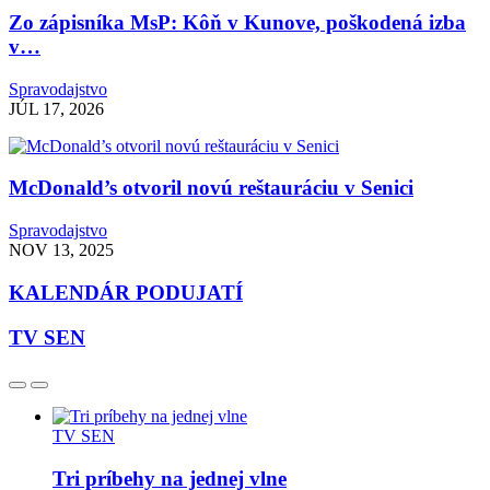
Zo zápisníka MsP: Kôň v Kunove, poškodená izba
v…
Spravodajstvo
JÚL 17, 2026
McDonald’s otvoril novú reštauráciu v Senici
Spravodajstvo
NOV 13, 2025
KALENDÁR PODUJATÍ
TV SEN
TV SEN
Tri príbehy na jednej vlne