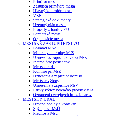
Primátor mesta
Zástupca primátora mesta
Hlavný kontrolór mesta
VZN
Strategické dokumenty
Územný plán mesta
Projekty z fondov EU
Partnerské mestá
Organizácie mesta
MESTSKÉ ZASTUPITEĽSTVO
Poslanci MSZ
Materiály a termíny MsZ
Uznesenia, zápisnice, videá MsZ
Interpelácie poslancov
Mestská rada
Komisie pri MsZ
Uznesenia a zápisnice komisií
Mestské výbory
Uznesenia a zápisnice MsV
Etický kódex voleného predstaviteľa
Oznámenia verejných funkcionárov
MESTSKÝ ÚRAD
Úradné hodiny a kontakty
Spýtajte sa MsÚ
Prednosta MsÚ