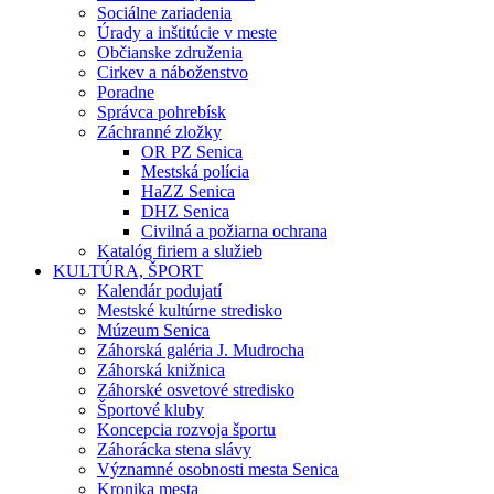
Sociálne zariadenia
Úrady a inštitúcie v meste
Občianske združenia
Cirkev a náboženstvo
Poradne
Správca pohrebísk
Záchranné zložky
OR PZ Senica
Mestská polícia
HaZZ Senica
DHZ Senica
Civilná a požiarna ochrana
Katalóg firiem a služieb
KULTÚRA, ŠPORT
Kalendár podujatí
Mestské kultúrne stredisko
Múzeum Senica
Záhorská galéria J. Mudrocha
Záhorská knižnica
Záhorské osvetové stredisko
Športové kluby
Koncepcia rozvoja športu
Záhorácka stena slávy
Významné osobnosti mesta Senica
Kronika mesta