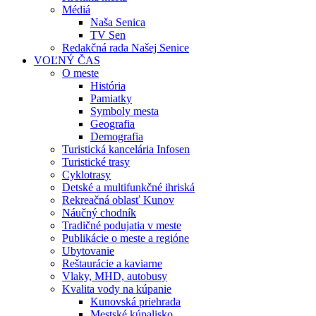
Médiá
Naša Senica
TV Sen
Redakčná rada Našej Senice
VOĽNÝ ČAS
O meste
História
Pamiatky
Symboly mesta
Geografia
Demografia
Turistická kancelária Infosen
Turistické trasy
Cyklotrasy
Detské a multifunkčné ihriská
Rekreačná oblasť Kunov
Náučný chodník
Tradičné podujatia v meste
Publikácie o meste a regióne
Ubytovanie
Reštaurácie a kaviarne
Vlaky, MHD, autobusy
Kvalita vody na kúpanie
Kunovská priehrada
Mestské kúpalisko