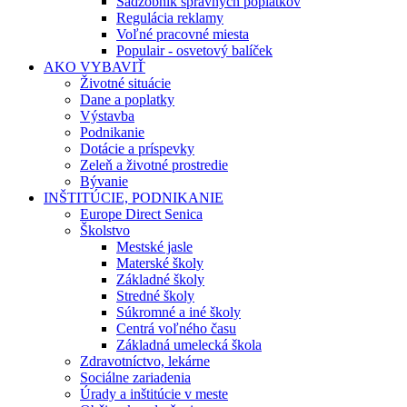
Sadzobník správnych poplatkov
Regulácia reklamy
Voľné pracovné miesta
Populair - osvetový balíček
AKO VYBAVIŤ
Životné situácie
Dane a poplatky
Výstavba
Podnikanie
Dotácie a príspevky
Zeleň a životné prostredie
Bývanie
INŠTITÚCIE, PODNIKANIE
Europe Direct Senica
Školstvo
Mestské jasle
Materské školy
Základné školy
Stredné školy
Súkromné a iné školy
Centrá voľného času
Základná umelecká škola
Zdravotníctvo, lekárne
Sociálne zariadenia
Úrady a inštitúcie v meste