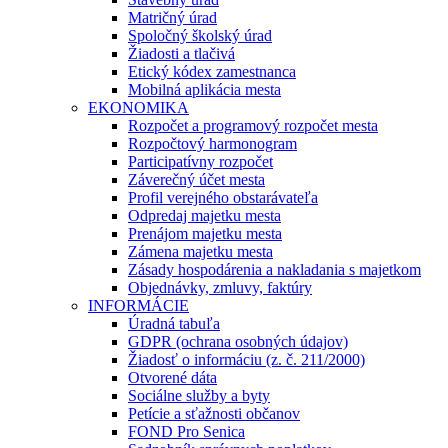
Matričný úrad
Spoločný školský úrad
Žiadosti a tlačivá
Etický kódex zamestnanca
Mobilná aplikácia mesta
EKONOMIKA
Rozpočet a programový rozpočet mesta
Rozpočtový harmonogram
Participatívny rozpočet
Záverečný účet mesta
Profil verejného obstarávateľa
Odpredaj majetku mesta
Prenájom majetku mesta
Zámena majetku mesta
Zásady hospodárenia a nakladania s majetkom
Objednávky, zmluvy, faktúry
INFORMÁCIE
Úradná tabuľa
GDPR (ochrana osobných údajov)
Žiadosť o informáciu (z. č. 211/2000)
Otvorené dáta
Sociálne služby a byty
Petície a sťažnosti občanov
FOND Pro Senica