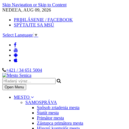
Skip Navigation or Skip to Content
NEDEĽA, AUG 09, 2026
PRIHLÁSENIE / FACEBOOK
SPÝTAJTE SA MSÚ
Select Language
▼
+421 / 34 651 5004
Open Menu
MESTO
SAMOSPRÁVA
Spôsob zriadenia mesta
Štatút mesta
Primátor mesta
Zástupca primátora mesta
Hlavný kontrolór mesta