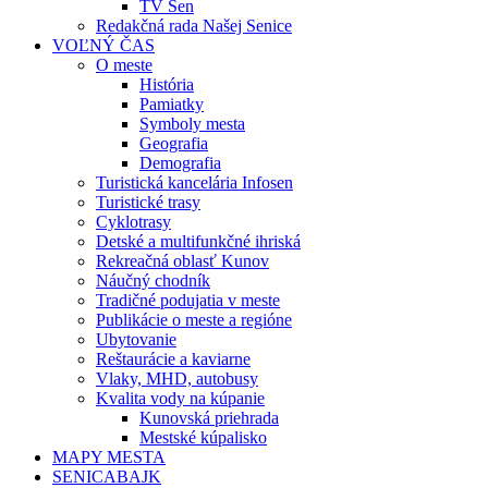
TV Sen
Redakčná rada Našej Senice
VOĽNÝ ČAS
O meste
História
Pamiatky
Symboly mesta
Geografia
Demografia
Turistická kancelária Infosen
Turistické trasy
Cyklotrasy
Detské a multifunkčné ihriská
Rekreačná oblasť Kunov
Náučný chodník
Tradičné podujatia v meste
Publikácie o meste a regióne
Ubytovanie
Reštaurácie a kaviarne
Vlaky, MHD, autobusy
Kvalita vody na kúpanie
Kunovská priehrada
Mestské kúpalisko
MAPY MESTA
SENICABAJK