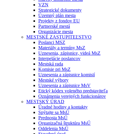
VZN
Strategické dokumenty
Územný plán mesta
Projekty z fondov EU
Partnerské mestá
Organizácie mesta
MESTSKÉ ZASTUPITEĽSTVO
Poslanci MSZ
Materiály a termíny MsZ
Uznesenia, zápisnice, videá MsZ
Interpelácie poslancov
Mestská rada
Komisie pri MsZ
Uznesenia a zápisnice komisií
Mestské výbory
Uznesenia a zápisnice MsV
Etický kódex voleného predstaviteľa
Oznámenia verejných funkcionárov
MESTSKÝ ÚRAD
Úradné hodiny a kontakty
Spýtajte sa MsÚ
Prednosta MsÚ
Organizačná štruktúra MsÚ
Oddelenia MsÚ
Stavebný úrad