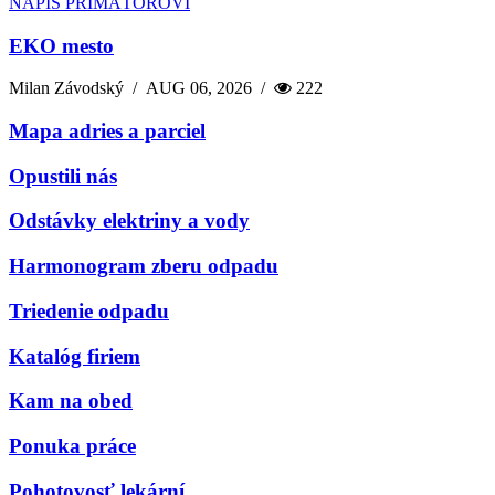
NAPÍŠ PRIMÁTOROVI
EKO mesto
Milan Závodský
/
AUG 06, 2026
/
222
Mapa adries a parciel
Opustili nás
Odstávky elektriny a vody
Harmonogram zberu odpadu
Triedenie odpadu
Katalóg firiem
Kam na obed
Ponuka práce
Pohotovosť lekární