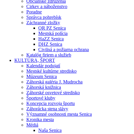
Občianske združenia
Cirkev a náboženstvo
Poradne
Správca pohrebísk
Záchranné zložky
OR PZ Senica
Mestská polícia
HaZZ Senica
DHZ Senica
Civilná a požiarna ochrana
Katalóg firiem a služieb
KULTÚRA, ŠPORT
Kalendár podujatí
Mestské kultúrne stredisko
Múzeum Senica
Záhorská galéria J. Mudrocha
Záhorská knižnica
Záhorské osvetové stredisko
Športové kluby
Koncepcia rozvoja športu
Záhorácka stena slávy
Významné osobnosti mesta Senica
Kronika mesta
Médiá
Naša Senica