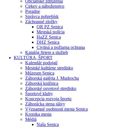
Občianske združenia
Cirkev a náboženstvo
Poradne
Správca pohrebísk
Záchranné zložky
OR PZ Senica
Mestská polícia
HaZZ Senica
DHZ Senica
Civilná a požiarna ochrana
Katalóg firiem a služieb
KULTÚRA, ŠPORT
Kalendár podujatí
Mestské kultúrne stredisko
Múzeum Senica
Záhorská galéria J. Mudrocha
Záhorská knižnica
Záhorské osvetové stredisko
Športové kluby
Koncepcia rozvoja športu
Záhorácka stena slávy
Významné osobnosti mesta Senica
Kronika mesta
Médiá
Naša Senica