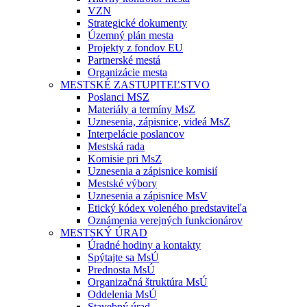
VZN
Strategické dokumenty
Územný plán mesta
Projekty z fondov EU
Partnerské mestá
Organizácie mesta
MESTSKÉ ZASTUPITEĽSTVO
Poslanci MSZ
Materiály a termíny MsZ
Uznesenia, zápisnice, videá MsZ
Interpelácie poslancov
Mestská rada
Komisie pri MsZ
Uznesenia a zápisnice komisií
Mestské výbory
Uznesenia a zápisnice MsV
Etický kódex voleného predstaviteľa
Oznámenia verejných funkcionárov
MESTSKÝ ÚRAD
Úradné hodiny a kontakty
Spýtajte sa MsÚ
Prednosta MsÚ
Organizačná štruktúra MsÚ
Oddelenia MsÚ
Stavebný úrad