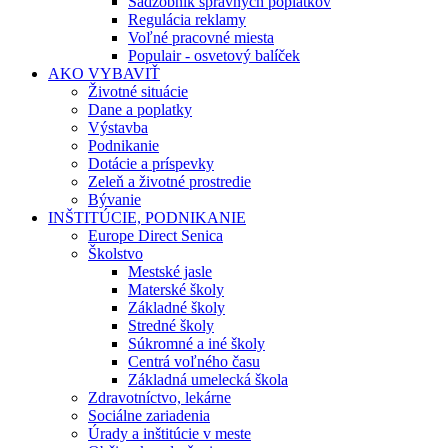
Sadzobník správnych poplatkov
Regulácia reklamy
Voľné pracovné miesta
Populair - osvetový balíček
AKO VYBAVIŤ
Životné situácie
Dane a poplatky
Výstavba
Podnikanie
Dotácie a príspevky
Zeleň a životné prostredie
Bývanie
INŠTITÚCIE, PODNIKANIE
Europe Direct Senica
Školstvo
Mestské jasle
Materské školy
Základné školy
Stredné školy
Súkromné a iné školy
Centrá voľného času
Základná umelecká škola
Zdravotníctvo, lekárne
Sociálne zariadenia
Úrady a inštitúcie v meste