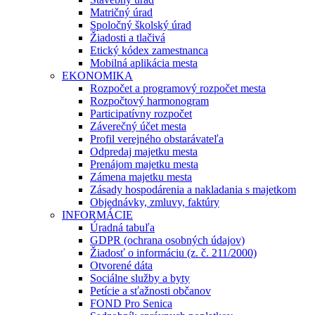
Matričný úrad
Spoločný školský úrad
Žiadosti a tlačivá
Etický kódex zamestnanca
Mobilná aplikácia mesta
EKONOMIKA
Rozpočet a programový rozpočet mesta
Rozpočtový harmonogram
Participatívny rozpočet
Záverečný účet mesta
Profil verejného obstarávateľa
Odpredaj majetku mesta
Prenájom majetku mesta
Zámena majetku mesta
Zásady hospodárenia a nakladania s majetkom
Objednávky, zmluvy, faktúry
INFORMÁCIE
Úradná tabuľa
GDPR (ochrana osobných údajov)
Žiadosť o informáciu (z. č. 211/2000)
Otvorené dáta
Sociálne služby a byty
Petície a sťažnosti občanov
FOND Pro Senica