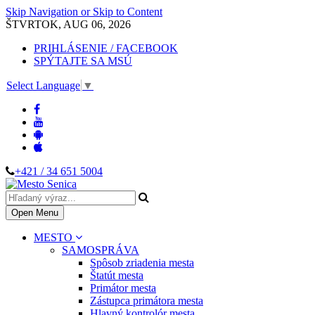
Skip Navigation or Skip to Content
ŠTVRTOK, AUG 06, 2026
PRIHLÁSENIE / FACEBOOK
SPÝTAJTE SA MSÚ
Select Language
▼
+421 / 34 651 5004
Open Menu
MESTO
SAMOSPRÁVA
Spôsob zriadenia mesta
Štatút mesta
Primátor mesta
Zástupca primátora mesta
Hlavný kontrolór mesta