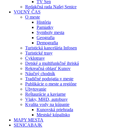
TV Sen
Redakčná rada Našej Senice
VOĽNÝ ČAS
O meste
História
Pamiatky
Symboly mesta
Geografia
Demografia
Turistická kancelária Infosen
Turistické trasy
Cyklotrasy
Detské a multifunkčné ihriská
Rekreačná oblasť Kunov
Náučný chodník
Tradičné podujatia v meste
Publikácie o meste a regióne
Ubytovanie
Reštaurácie a kaviarne
Vlaky, MHD, autobusy
Kvalita vody na kúpanie
Kunovská priehrada
Mestské kúpalisko
MAPY MESTA
SENICABAJK