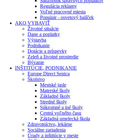
Sadzobník správnych poplatkov
Regulácia reklamy
Voľné pracovné miesta
Populair - osvetový balíček
AKO VYBAVIŤ
Životné situácie
Dane a poplatky
Výstavba
Podnikanie
Dotácie a príspevky
Zeleň a životné prostredie
Bývanie
INŠTITÚCIE, PODNIKANIE
Europe Direct Senica
Školstvo
Mestské jasle
Materské školy
Základné školy
Stredné školy
Súkromné a iné školy
Centrá voľného času
Základná umelecká škola
Zdravotníctvo, lekárne
Sociálne zariadenia
Úrady a inštitúcie v meste