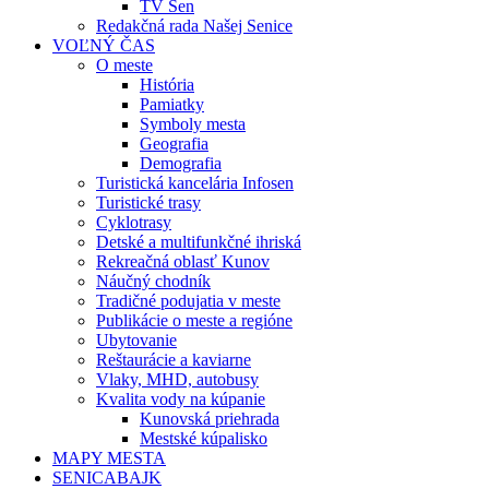
TV Sen
Redakčná rada Našej Senice
VOĽNÝ ČAS
O meste
História
Pamiatky
Symboly mesta
Geografia
Demografia
Turistická kancelária Infosen
Turistické trasy
Cyklotrasy
Detské a multifunkčné ihriská
Rekreačná oblasť Kunov
Náučný chodník
Tradičné podujatia v meste
Publikácie o meste a regióne
Ubytovanie
Reštaurácie a kaviarne
Vlaky, MHD, autobusy
Kvalita vody na kúpanie
Kunovská priehrada
Mestské kúpalisko
MAPY MESTA
SENICABAJK