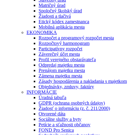
Matričný úrad
Spoločný školský úrad
Žiadosti a tlačivá
Etický kódex zamestnanca
Mobilná aplikácia mesta
EKONOMIKA
Rozpočet a programový rozpočet mesta
Rozpočtový harmonogram
Participatívny rozpočet
Záverečný účet mesta
Profil verejného obstarávateľa
Odpredaj majetku mesta
Prenájom majetku mesta
Zámena majetku mesta
Zásady hospodárenia a nakladania s majetkom
Objednávky, zmluvy, faktúry
INFORMÁCIE
Úradná tabuľa
GDPR (ochrana osobných údajov)
Žiadosť o informáciu (z. č. 211/2000)
Otvorené dáta
Sociálne služby a byty
Petície a sťažnosti občanov
FOND Pro Senica