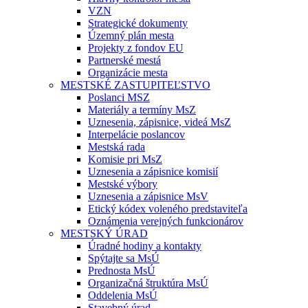
VZN
Strategické dokumenty
Územný plán mesta
Projekty z fondov EU
Partnerské mestá
Organizácie mesta
MESTSKÉ ZASTUPITEĽSTVO
Poslanci MSZ
Materiály a termíny MsZ
Uznesenia, zápisnice, videá MsZ
Interpelácie poslancov
Mestská rada
Komisie pri MsZ
Uznesenia a zápisnice komisií
Mestské výbory
Uznesenia a zápisnice MsV
Etický kódex voleného predstaviteľa
Oznámenia verejných funkcionárov
MESTSKÝ ÚRAD
Úradné hodiny a kontakty
Spýtajte sa MsÚ
Prednosta MsÚ
Organizačná štruktúra MsÚ
Oddelenia MsÚ
Stavebný úrad