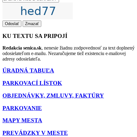
Odoslať
Zmazať
KU TEXTU SA PRIPOJÍ
Redakcia senica.sk
, nenesie žiadnu zodpovednosť za text doplnený
odosielateľom e-mailu. Nezaručujeme tiež existenciu e-mailovej
adresy odosielateľa.
ÚRADNÁ TABUĽA
PARKOVACÍ LÍSTOK
OBJEDNÁVKY, ZMLUVY, FAKTÚRY
PARKOVANIE
MAPY MESTA
PREVÁDZKY V MESTE