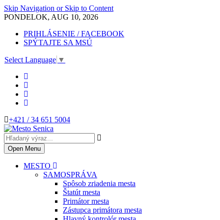
Skip Navigation or Skip to Content
PONDELOK, AUG 10, 2026
PRIHLÁSENIE / FACEBOOK
SPÝTAJTE SA MSÚ
Select Language
▼
+421 / 34 651 5004
Open Menu
MESTO
SAMOSPRÁVA
Spôsob zriadenia mesta
Štatút mesta
Primátor mesta
Zástupca primátora mesta
Hlavný kontrolór mesta