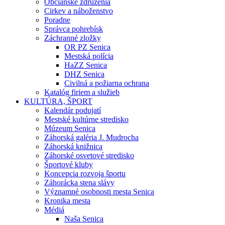
Občianske združenia
Cirkev a náboženstvo
Poradne
Správca pohrebísk
Záchranné zložky
OR PZ Senica
Mestská polícia
HaZZ Senica
DHZ Senica
Civilná a požiarna ochrana
Katalóg firiem a služieb
KULTÚRA, ŠPORT
Kalendár podujatí
Mestské kultúrne stredisko
Múzeum Senica
Záhorská galéria J. Mudrocha
Záhorská knižnica
Záhorské osvetové stredisko
Športové kluby
Koncepcia rozvoja športu
Záhorácka stena slávy
Významné osobnosti mesta Senica
Kronika mesta
Médiá
Naša Senica