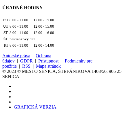
ÚRADNÉ HODINY
PO
8.00 - 11.00 12.00 - 15.00
UT
8.00 - 11.00 12.00 - 15.00
ST
8.00 - 11.00 12.00 - 16.00
ŠT
nestránkový deň
PI
8.00 - 11.00 12.00 - 14.00
Autorské práva
|
Ochrana
údajov
|
GDPR
|
Prístupnosť
|
Podmienky pre
použitie
|
RSS
|
Mapa stránok
© 2023 © MESTO SENICA, ŠTEFÁNIKOVA 1408/56, 905 25
SENICA
GRAFICKÁ VERZIA