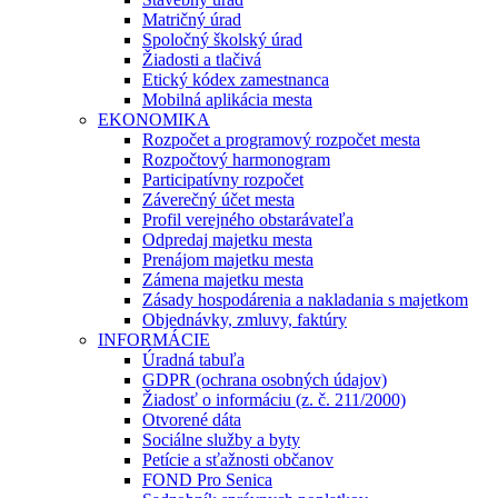
Matričný úrad
Spoločný školský úrad
Žiadosti a tlačivá
Etický kódex zamestnanca
Mobilná aplikácia mesta
EKONOMIKA
Rozpočet a programový rozpočet mesta
Rozpočtový harmonogram
Participatívny rozpočet
Záverečný účet mesta
Profil verejného obstarávateľa
Odpredaj majetku mesta
Prenájom majetku mesta
Zámena majetku mesta
Zásady hospodárenia a nakladania s majetkom
Objednávky, zmluvy, faktúry
INFORMÁCIE
Úradná tabuľa
GDPR (ochrana osobných údajov)
Žiadosť o informáciu (z. č. 211/2000)
Otvorené dáta
Sociálne služby a byty
Petície a sťažnosti občanov
FOND Pro Senica