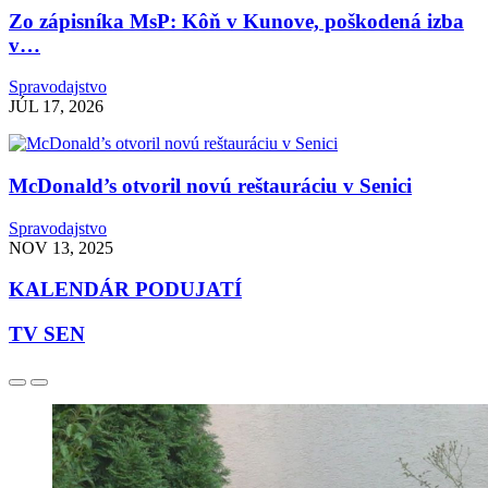
Zo zápisníka MsP: Kôň v Kunove, poškodená izba
v…
Spravodajstvo
JÚL 17, 2026
McDonald’s otvoril novú reštauráciu v Senici
Spravodajstvo
NOV 13, 2025
KALENDÁR PODUJATÍ
TV SEN