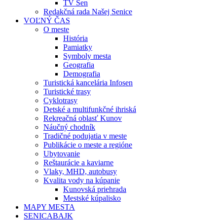
TV Sen
Redakčná rada Našej Senice
VOĽNÝ ČAS
O meste
História
Pamiatky
Symboly mesta
Geografia
Demografia
Turistická kancelária Infosen
Turistické trasy
Cyklotrasy
Detské a multifunkčné ihriská
Rekreačná oblasť Kunov
Náučný chodník
Tradičné podujatia v meste
Publikácie o meste a regióne
Ubytovanie
Reštaurácie a kaviarne
Vlaky, MHD, autobusy
Kvalita vody na kúpanie
Kunovská priehrada
Mestské kúpalisko
MAPY MESTA
SENICABAJK