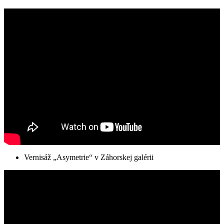
Vernisáž „Asymetrie“ v Záhorskej galérii