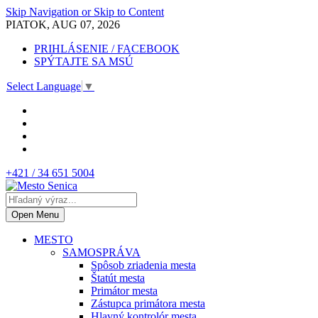
Skip Navigation or Skip to Content
PIATOK, AUG 07, 2026
PRIHLÁSENIE / FACEBOOK
SPÝTAJTE SA MSÚ
Select Language
▼
+421 / 34 651 5004
Open Menu
MESTO
SAMOSPRÁVA
Spôsob zriadenia mesta
Štatút mesta
Primátor mesta
Zástupca primátora mesta
Hlavný kontrolór mesta