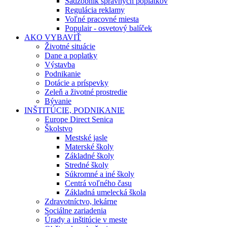
Sadzobník správnych poplatkov
Regulácia reklamy
Voľné pracovné miesta
Populair - osvetový balíček
AKO VYBAVIŤ
Životné situácie
Dane a poplatky
Výstavba
Podnikanie
Dotácie a príspevky
Zeleň a životné prostredie
Bývanie
INŠTITÚCIE, PODNIKANIE
Europe Direct Senica
Školstvo
Mestské jasle
Materské školy
Základné školy
Stredné školy
Súkromné a iné školy
Centrá voľného času
Základná umelecká škola
Zdravotníctvo, lekárne
Sociálne zariadenia
Úrady a inštitúcie v meste