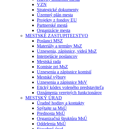
VZN
Strategické dokumenty
Územný plán mesta
Projekty z fondov EU
Partnerské mestá
Organizácie mesta
MESTSKÉ ZASTUPITEĽSTVO
Poslanci MSZ
Materiály a termíny MsZ
Uznesenia, zápisnice, videá MsZ
Interpelácie poslancov
Mestská rada
Komisie pri MsZ
Uznesenia a zápisnice komisií
Mestské výbory
Uznesenia a zápisnice MsV
Etický kódex voleného predstaviteľa
Oznámenia verejných funkcionárov
MESTSKÝ ÚRAD
Úradné hodiny a kontakty
Spýtajte sa MsÚ
Prednosta MsÚ
Organizačná štruktúra MsÚ
Oddelenia MsÚ
Stavebný úrad