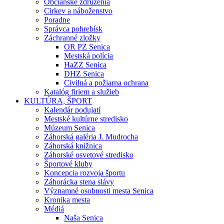
Občianske združenia
Cirkev a náboženstvo
Poradne
Správca pohrebísk
Záchranné zložky
OR PZ Senica
Mestská polícia
HaZZ Senica
DHZ Senica
Civilná a požiarna ochrana
Katalóg firiem a služieb
KULTÚRA, ŠPORT
Kalendár podujatí
Mestské kultúrne stredisko
Múzeum Senica
Záhorská galéria J. Mudrocha
Záhorská knižnica
Záhorské osvetové stredisko
Športové kluby
Koncepcia rozvoja športu
Záhorácka stena slávy
Významné osobnosti mesta Senica
Kronika mesta
Médiá
Naša Senica