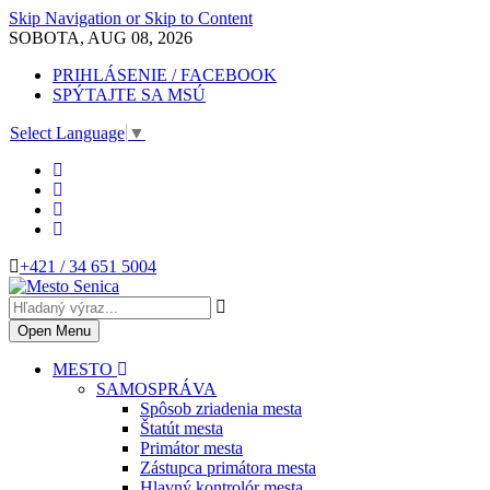
Skip Navigation or Skip to Content
SOBOTA, AUG 08, 2026
PRIHLÁSENIE / FACEBOOK
SPÝTAJTE SA MSÚ
Select Language
▼
+421 / 34 651 5004
Open Menu
MESTO
SAMOSPRÁVA
Spôsob zriadenia mesta
Štatút mesta
Primátor mesta
Zástupca primátora mesta
Hlavný kontrolór mesta