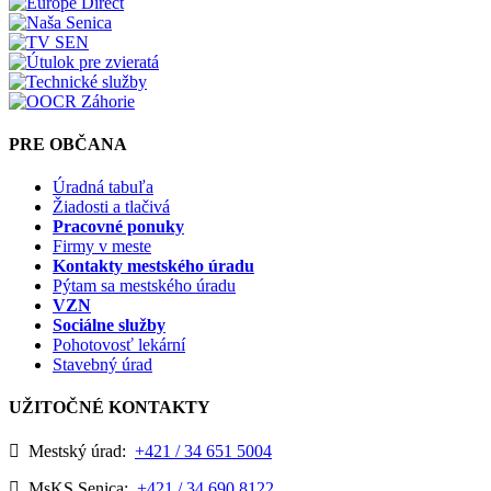
PRE OBČANA
Úradná tabuľa
Žiadosti a tlačivá
Pracovné ponuky
Firmy v meste
Kontakty mestského úradu
Pýtam sa mestského úradu
VZN
Sociálne služby
Pohotovosť lekární
Stavebný úrad
UŽITOČNÉ KONTAKTY
Mestský úrad:
+421 / 34 651 5004
MsKS Senica:
+421 / 34 690 8122