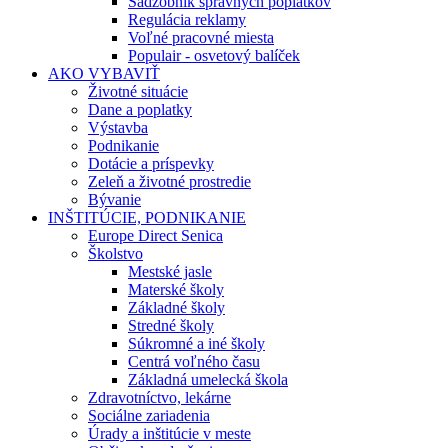
Sadzobník správnych poplatkov
Regulácia reklamy
Voľné pracovné miesta
Populair - osvetový balíček
AKO VYBAVIŤ
Životné situácie
Dane a poplatky
Výstavba
Podnikanie
Dotácie a príspevky
Zeleň a životné prostredie
Bývanie
INŠTITÚCIE, PODNIKANIE
Europe Direct Senica
Školstvo
Mestské jasle
Materské školy
Základné školy
Stredné školy
Súkromné a iné školy
Centrá voľného času
Základná umelecká škola
Zdravotníctvo, lekárne
Sociálne zariadenia
Úrady a inštitúcie v meste