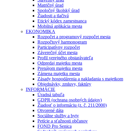
Matričný úrad
Spoločný školský úrad
Žiadosti a tlačivá
Etický kódex zamestnanca
Mobilná aplikácia mesta
EKONOMIKA
Rozpočet a programový rozpočet mesta
Rozpočtový harmonogram
Participatívny rozpočet
Záverečný účet mesta
Profil verejného obstarávateľa
Odpredaj majetku mesta
Prenájom majetku mesta
Zámena majetku mesta
Zásady hospodárenia a nakladania s majetkom
Objednávky, zmluvy, faktúry
INFORMÁCIE
Úradná tabuľa
GDPR (ochrana osobných údajov)
Žiadosť o informáciu (z. č. 211/2000)
Otvorené dáta
Sociálne služby a byty
Petície a sťažnosti občanov
FOND Pro Senica