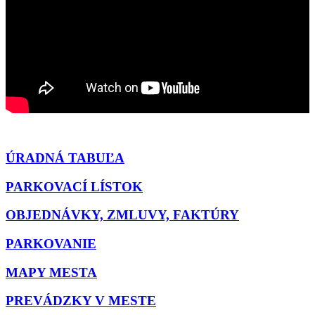
ÚRADNÁ TABUĽA
PARKOVACÍ LÍSTOK
OBJEDNÁVKY, ZMLUVY, FAKTÚRY
PARKOVANIE
MAPY MESTA
PREVÁDZKY V MESTE