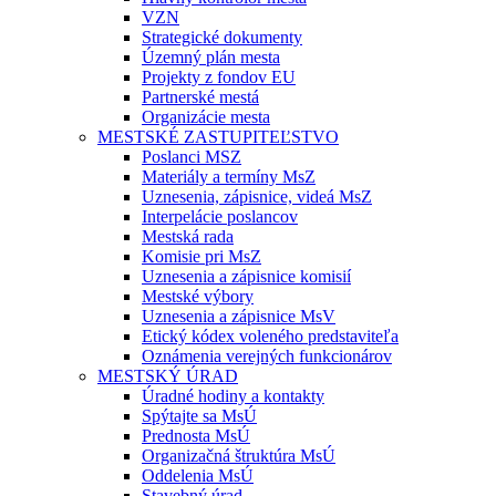
VZN
Strategické dokumenty
Územný plán mesta
Projekty z fondov EU
Partnerské mestá
Organizácie mesta
MESTSKÉ ZASTUPITEĽSTVO
Poslanci MSZ
Materiály a termíny MsZ
Uznesenia, zápisnice, videá MsZ
Interpelácie poslancov
Mestská rada
Komisie pri MsZ
Uznesenia a zápisnice komisií
Mestské výbory
Uznesenia a zápisnice MsV
Etický kódex voleného predstaviteľa
Oznámenia verejných funkcionárov
MESTSKÝ ÚRAD
Úradné hodiny a kontakty
Spýtajte sa MsÚ
Prednosta MsÚ
Organizačná štruktúra MsÚ
Oddelenia MsÚ
Stavebný úrad