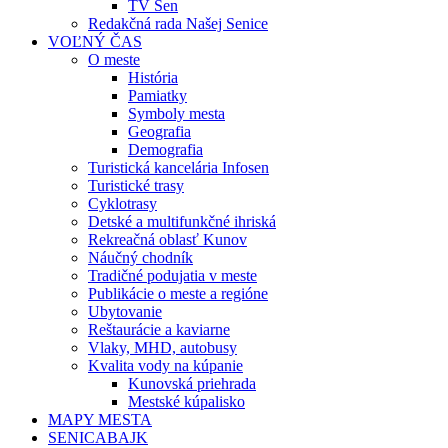
TV Sen
Redakčná rada Našej Senice
VOĽNÝ ČAS
O meste
História
Pamiatky
Symboly mesta
Geografia
Demografia
Turistická kancelária Infosen
Turistické trasy
Cyklotrasy
Detské a multifunkčné ihriská
Rekreačná oblasť Kunov
Náučný chodník
Tradičné podujatia v meste
Publikácie o meste a regióne
Ubytovanie
Reštaurácie a kaviarne
Vlaky, MHD, autobusy
Kvalita vody na kúpanie
Kunovská priehrada
Mestské kúpalisko
MAPY MESTA
SENICABAJK