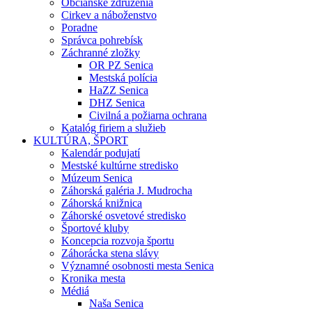
Občianske združenia
Cirkev a náboženstvo
Poradne
Správca pohrebísk
Záchranné zložky
OR PZ Senica
Mestská polícia
HaZZ Senica
DHZ Senica
Civilná a požiarna ochrana
Katalóg firiem a služieb
KULTÚRA, ŠPORT
Kalendár podujatí
Mestské kultúrne stredisko
Múzeum Senica
Záhorská galéria J. Mudrocha
Záhorská knižnica
Záhorské osvetové stredisko
Športové kluby
Koncepcia rozvoja športu
Záhorácka stena slávy
Významné osobnosti mesta Senica
Kronika mesta
Médiá
Naša Senica