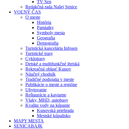
TV Sen
Redakčná rada Našej Senice
VOĽNÝ ČAS
O meste
História
Pamiatky
Symboly mesta
Geografia
Demografia
Turistická kancelária Infosen
Turistické trasy
Cyklotrasy
Detské a multifunkčné ihriská
Rekreačná oblasť Kunov
Náučný chodník
Tradičné podujatia v meste
Publikácie o meste a regióne
Ubytovanie
Reštaurácie a kaviarne
Vlaky, MHD, autobusy
Kvalita vody na kúpanie
Kunovská priehrada
Mestské kúpalisko
MAPY MESTA
SENICABAJK