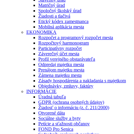
Matričný úrad
Spoločný školský úrad
Žiadosti a tlačivá
Etický kódex zamestnanca
Mobilná aplikácia mesta
EKONOMIKA
Rozpočet a programový rozpočet mesta
Rozpočtový harmonogram
Participatívny rozpočet
Záverečný účet mesta
Profil verejného obstarávateľa
Odpredaj majetku mesta
Prenájom majetku mesta
Zámena majetku mesta
Zásady hospodárenia a nakladania s majetkom
Objednávky, zmluvy, faktúry
INFORMÁCIE
Úradná tabuľa
GDPR (ochrana osobných údajov)
Žiadosť o informáciu (z. č. 211/2000)
Otvorené dáta
Sociálne služby a byty
Petície a sťažnosti občanov
FOND Pro Senica