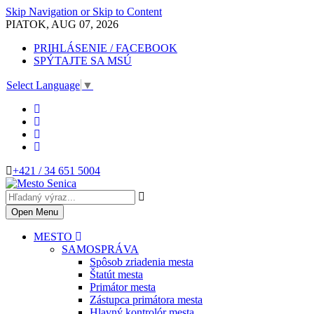
Skip Navigation or Skip to Content
PIATOK, AUG 07, 2026
PRIHLÁSENIE / FACEBOOK
SPÝTAJTE SA MSÚ
Select Language
▼
+421 / 34 651 5004
Open Menu
MESTO
SAMOSPRÁVA
Spôsob zriadenia mesta
Štatút mesta
Primátor mesta
Zástupca primátora mesta
Hlavný kontrolór mesta