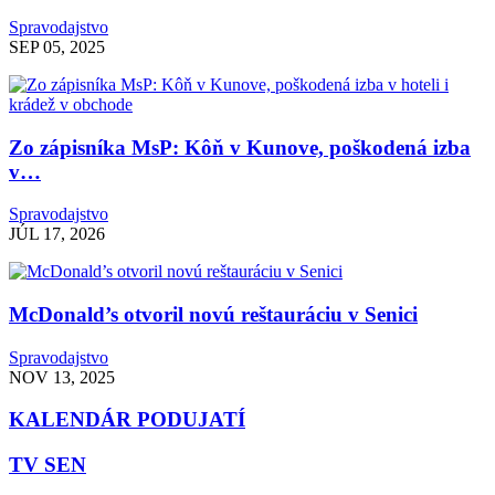
Spravodajstvo
SEP 05, 2025
Zo zápisníka MsP: Kôň v Kunove, poškodená izba
v…
Spravodajstvo
JÚL 17, 2026
McDonald’s otvoril novú reštauráciu v Senici
Spravodajstvo
NOV 13, 2025
KALENDÁR PODUJATÍ
TV SEN