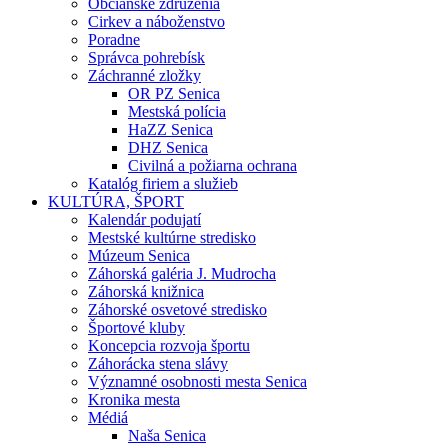
Občianske združenia
Cirkev a náboženstvo
Poradne
Správca pohrebísk
Záchranné zložky
OR PZ Senica
Mestská polícia
HaZZ Senica
DHZ Senica
Civilná a požiarna ochrana
Katalóg firiem a služieb
KULTÚRA, ŠPORT
Kalendár podujatí
Mestské kultúrne stredisko
Múzeum Senica
Záhorská galéria J. Mudrocha
Záhorská knižnica
Záhorské osvetové stredisko
Športové kluby
Koncepcia rozvoja športu
Záhorácka stena slávy
Významné osobnosti mesta Senica
Kronika mesta
Médiá
Naša Senica