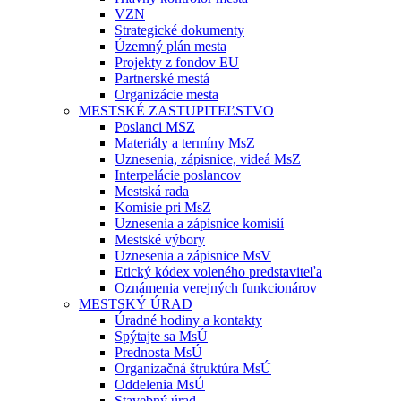
VZN
Strategické dokumenty
Územný plán mesta
Projekty z fondov EU
Partnerské mestá
Organizácie mesta
MESTSKÉ ZASTUPITEĽSTVO
Poslanci MSZ
Materiály a termíny MsZ
Uznesenia, zápisnice, videá MsZ
Interpelácie poslancov
Mestská rada
Komisie pri MsZ
Uznesenia a zápisnice komisií
Mestské výbory
Uznesenia a zápisnice MsV
Etický kódex voleného predstaviteľa
Oznámenia verejných funkcionárov
MESTSKÝ ÚRAD
Úradné hodiny a kontakty
Spýtajte sa MsÚ
Prednosta MsÚ
Organizačná štruktúra MsÚ
Oddelenia MsÚ
Stavebný úrad