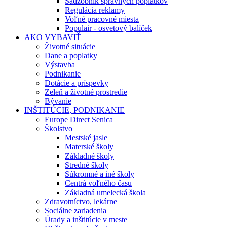
Sadzobník správnych poplatkov
Regulácia reklamy
Voľné pracovné miesta
Populair - osvetový balíček
AKO VYBAVIŤ
Životné situácie
Dane a poplatky
Výstavba
Podnikanie
Dotácie a príspevky
Zeleň a životné prostredie
Bývanie
INŠTITÚCIE, PODNIKANIE
Europe Direct Senica
Školstvo
Mestské jasle
Materské školy
Základné školy
Stredné školy
Súkromné a iné školy
Centrá voľného času
Základná umelecká škola
Zdravotníctvo, lekárne
Sociálne zariadenia
Úrady a inštitúcie v meste