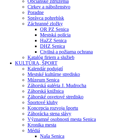
Občianske združenia
Cirkev a náboženstvo
Poradne
Správca pohrebísk
Záchranné zložky
OR PZ Senica
Mestská polícia
HaZZ Senica
DHZ Senica
Civilná a požiarna ochrana
Katalóg firiem a služieb
KULTÚRA, ŠPORT
Kalendár podujatí
Mestské kultúrne stredisko
Múzeum Senica
Záhorská galéria J. Mudrocha
Záhorská knižnica
Záhorské osvetové stredisko
Športové kluby
Koncepcia rozvoja športu
Záhorácka stena slávy
Významné osobnosti mesta Senica
Kronika mesta
Médiá
Naša Senica