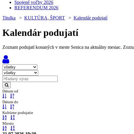
Spojené voľby 2026
REFERENDUM 2026
Titulka
>
KULTÚRA, ŠPORT
>
Kalendár podujatí
Kalendár podujatí
Zoznam podujatí konaných v meste Senica na aktuálny mesiac. Zoznam
Dátum od
Dátum do
Kultúrne podujatie
Miesto
31.07.2026 19:30