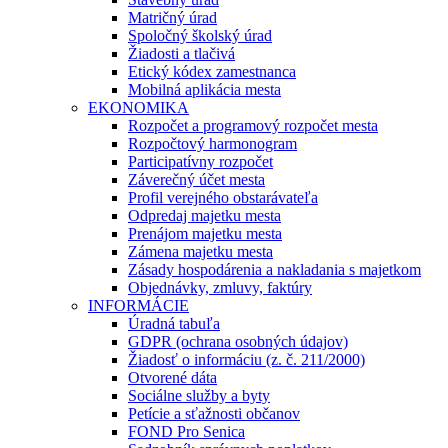
Matričný úrad
Spoločný školský úrad
Žiadosti a tlačivá
Etický kódex zamestnanca
Mobilná aplikácia mesta
EKONOMIKA
Rozpočet a programový rozpočet mesta
Rozpočtový harmonogram
Participatívny rozpočet
Záverečný účet mesta
Profil verejného obstarávateľa
Odpredaj majetku mesta
Prenájom majetku mesta
Zámena majetku mesta
Zásady hospodárenia a nakladania s majetkom
Objednávky, zmluvy, faktúry
INFORMÁCIE
Úradná tabuľa
GDPR (ochrana osobných údajov)
Žiadosť o informáciu (z. č. 211/2000)
Otvorené dáta
Sociálne služby a byty
Petície a sťažnosti občanov
FOND Pro Senica