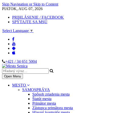
Skip Navigation or Skip to Content
PIATOK, AUG 07, 2026
PRIHLÁSENIE / FACEBOOK
SPÝTAJTE SA MSÚ
Select Language
▼
+421 / 34 651 5004
Open Menu
MESTO
SAMOSPRÁVA
Spôsob zriadenia mesta
Štatút mesta
Primátor mesta
Zástupca primátora mesta
Hlavný kontrolór mesta