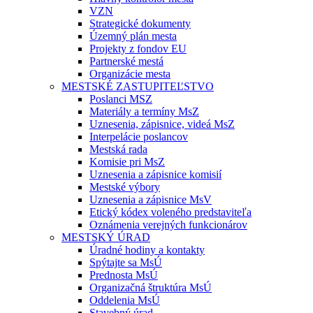
VZN
Strategické dokumenty
Územný plán mesta
Projekty z fondov EU
Partnerské mestá
Organizácie mesta
MESTSKÉ ZASTUPITEĽSTVO
Poslanci MSZ
Materiály a termíny MsZ
Uznesenia, zápisnice, videá MsZ
Interpelácie poslancov
Mestská rada
Komisie pri MsZ
Uznesenia a zápisnice komisií
Mestské výbory
Uznesenia a zápisnice MsV
Etický kódex voleného predstaviteľa
Oznámenia verejných funkcionárov
MESTSKÝ ÚRAD
Úradné hodiny a kontakty
Spýtajte sa MsÚ
Prednosta MsÚ
Organizačná štruktúra MsÚ
Oddelenia MsÚ
Stavebný úrad