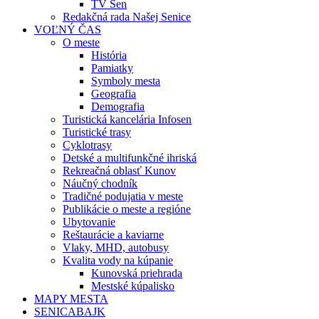
TV Sen
Redakčná rada Našej Senice
VOĽNÝ ČAS
O meste
História
Pamiatky
Symboly mesta
Geografia
Demografia
Turistická kancelária Infosen
Turistické trasy
Cyklotrasy
Detské a multifunkčné ihriská
Rekreačná oblasť Kunov
Náučný chodník
Tradičné podujatia v meste
Publikácie o meste a regióne
Ubytovanie
Reštaurácie a kaviarne
Vlaky, MHD, autobusy
Kvalita vody na kúpanie
Kunovská priehrada
Mestské kúpalisko
MAPY MESTA
SENICABAJK