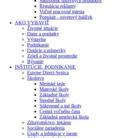
Sadzobník správnych poplatkov
Regulácia reklamy
Voľné pracovné miesta
Populair - osvetový balíček
AKO VYBAVIŤ
Životné situácie
Dane a poplatky
Výstavba
Podnikanie
Dotácie a príspevky
Zeleň a životné prostredie
Bývanie
INŠTITÚCIE, PODNIKANIE
Europe Direct Senica
Školstvo
Mestské jasle
Materské školy
Základné školy
Stredné školy
Súkromné a iné školy
Centrá voľného času
Základná umelecká škola
Zdravotníctvo, lekárne
Sociálne zariadenia
Úrady a inštitúcie v meste