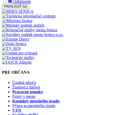
Odhlásenie
PRIHLÁSIŤ SA
PRE OBČANA
Úradná tabuľa
Žiadosti a tlačivá
Pracovné ponuky
Firmy v meste
Kontakty mestského úradu
Pýtam sa mestského úradu
VZN
Sociálne služby