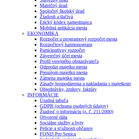
Matričný úrad
Spoločný školský úrad
Žiadosti a tlačivá
Etický kódex zamestnanca
Mobilná aplikácia mesta
EKONOMIKA
Rozpočet a programový rozpočet mesta
Rozpočtový harmonogram
Participatívny rozpočet
Záverečný účet mesta
Profil verejného obstarávateľa
Odpredaj majetku mesta
Prenájom majetku mesta
Zámena majetku mesta
Zásady hospodárenia a nakladania s majetkom
Objednávky, zmluvy, faktúry
INFORMÁCIE
Úradná tabuľa
GDPR (ochrana osobných údajov)
Žiadosť o informáciu (z. č. 211/2000)
Otvorené dáta
Sociálne služby a byty
Petície a sťažnosti občanov
FOND Pro Senica