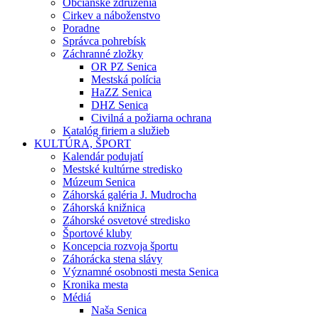
Občianske združenia
Cirkev a náboženstvo
Poradne
Správca pohrebísk
Záchranné zložky
OR PZ Senica
Mestská polícia
HaZZ Senica
DHZ Senica
Civilná a požiarna ochrana
Katalóg firiem a služieb
KULTÚRA, ŠPORT
Kalendár podujatí
Mestské kultúrne stredisko
Múzeum Senica
Záhorská galéria J. Mudrocha
Záhorská knižnica
Záhorské osvetové stredisko
Športové kluby
Koncepcia rozvoja športu
Záhorácka stena slávy
Významné osobnosti mesta Senica
Kronika mesta
Médiá
Naša Senica