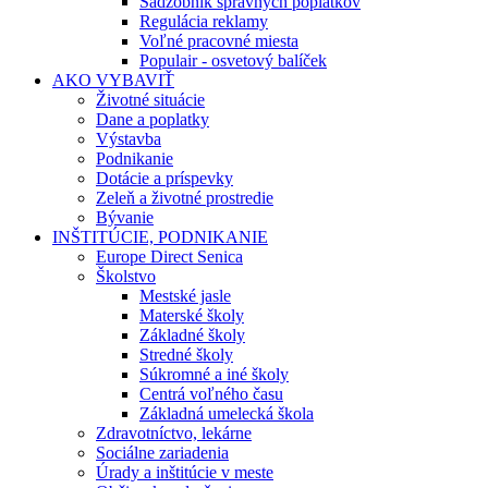
Sadzobník správnych poplatkov
Regulácia reklamy
Voľné pracovné miesta
Populair - osvetový balíček
AKO VYBAVIŤ
Životné situácie
Dane a poplatky
Výstavba
Podnikanie
Dotácie a príspevky
Zeleň a životné prostredie
Bývanie
INŠTITÚCIE, PODNIKANIE
Europe Direct Senica
Školstvo
Mestské jasle
Materské školy
Základné školy
Stredné školy
Súkromné a iné školy
Centrá voľného času
Základná umelecká škola
Zdravotníctvo, lekárne
Sociálne zariadenia
Úrady a inštitúcie v meste