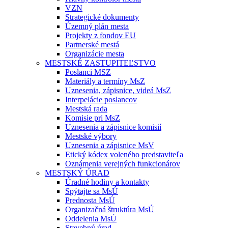
VZN
Strategické dokumenty
Územný plán mesta
Projekty z fondov EU
Partnerské mestá
Organizácie mesta
MESTSKÉ ZASTUPITEĽSTVO
Poslanci MSZ
Materiály a termíny MsZ
Uznesenia, zápisnice, videá MsZ
Interpelácie poslancov
Mestská rada
Komisie pri MsZ
Uznesenia a zápisnice komisií
Mestské výbory
Uznesenia a zápisnice MsV
Etický kódex voleného predstaviteľa
Oznámenia verejných funkcionárov
MESTSKÝ ÚRAD
Úradné hodiny a kontakty
Spýtajte sa MsÚ
Prednosta MsÚ
Organizačná štruktúra MsÚ
Oddelenia MsÚ
Stavebný úrad