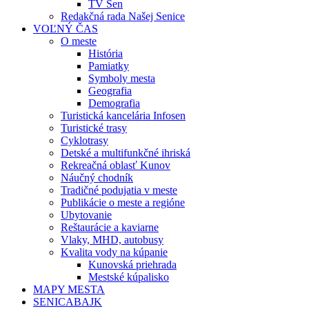
TV Sen
Redakčná rada Našej Senice
VOĽNÝ ČAS
O meste
História
Pamiatky
Symboly mesta
Geografia
Demografia
Turistická kancelária Infosen
Turistické trasy
Cyklotrasy
Detské a multifunkčné ihriská
Rekreačná oblasť Kunov
Náučný chodník
Tradičné podujatia v meste
Publikácie o meste a regióne
Ubytovanie
Reštaurácie a kaviarne
Vlaky, MHD, autobusy
Kvalita vody na kúpanie
Kunovská priehrada
Mestské kúpalisko
MAPY MESTA
SENICABAJK