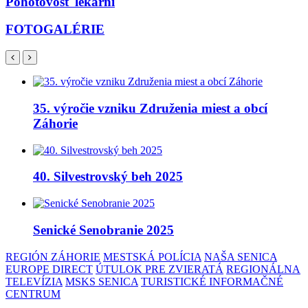
Pohotovosť lekární
FOTOGALÉRIE
35. výročie vzniku Združenia miest a obcí
Záhorie
40. Silvestrovský beh 2025
Senické Senobranie 2025
REGIÓN ZÁHORIE
MESTSKÁ POLÍCIA
NAŠA SENICA
EUROPE DIRECT
ÚTULOK PRE ZVIERATÁ
REGIONÁLNA
TELEVÍZIA
MSKS SENICA
TURISTICKÉ INFORMAČNÉ
CENTRUM