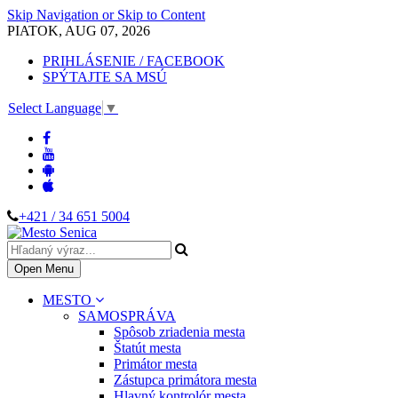
Skip Navigation or Skip to Content
PIATOK, AUG 07, 2026
PRIHLÁSENIE / FACEBOOK
SPÝTAJTE SA MSÚ
Select Language
▼
+421 / 34 651 5004
Open Menu
MESTO
SAMOSPRÁVA
Spôsob zriadenia mesta
Štatút mesta
Primátor mesta
Zástupca primátora mesta
Hlavný kontrolór mesta