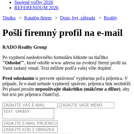
Spojené voľby 2026
REFERENDUM 2026
Titulka
>
Katalóg firiem
>
Dom, byt, záhrada
>
Reality
Pošli firemný profil na e-mail
RADO Reality Group
Po vyplnení nasledovného formuláru kliknite na tlačítko
"Odoslať"
, ktoré odošle www adresu na zvolený firený profil na
Vami zadaný email. Text môžete podľa vašej vôle doplniť.
Pred odoslaním
si preverte správnosť vyplnenia poľa príjemca. V
prípade, že e-mail nebude vyplnený správne, príjemca link neobdrží.
Pri písaní prosím
nepoužívajte diakritiku (mäkčene a dĺžne)
, aby
bol text pre príjemcu čitateľný.