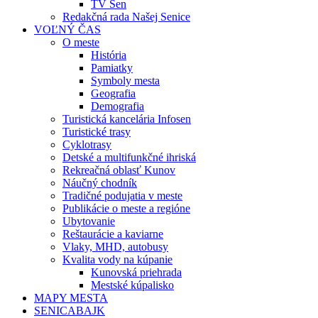
TV Sen
Redakčná rada Našej Senice
VOĽNÝ ČAS
O meste
História
Pamiatky
Symboly mesta
Geografia
Demografia
Turistická kancelária Infosen
Turistické trasy
Cyklotrasy
Detské a multifunkčné ihriská
Rekreačná oblasť Kunov
Náučný chodník
Tradičné podujatia v meste
Publikácie o meste a regióne
Ubytovanie
Reštaurácie a kaviarne
Vlaky, MHD, autobusy
Kvalita vody na kúpanie
Kunovská priehrada
Mestské kúpalisko
MAPY MESTA
SENICABAJK