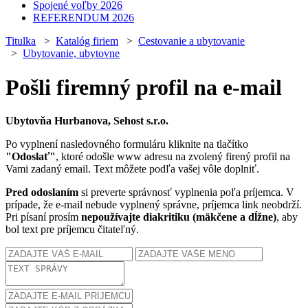
Spojené voľby 2026
REFERENDUM 2026
Titulka
>
Katalóg firiem
>
Cestovanie a ubytovanie
>
Ubytovanie, ubytovne
Pošli firemný profil na e-mail
Ubytovňa Hurbanova, Sehost s.r.o.
Po vyplnení nasledovného formuláru kliknite na tlačítko
"Odoslať"
, ktoré odošle www adresu na zvolený firený profil na
Vami zadaný email. Text môžete podľa vašej vôle doplniť.
Pred odoslaním
si preverte správnosť vyplnenia poľa príjemca. V
prípade, že e-mail nebude vyplnený správne, príjemca link neobdrží.
Pri písaní prosím
nepoužívajte diakritiku (mäkčene a dĺžne)
, aby
bol text pre príjemcu čitateľný.