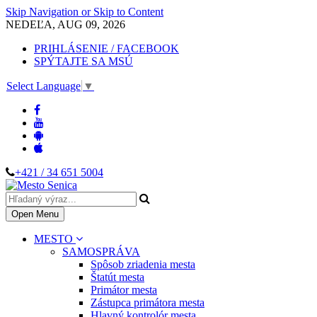
Skip Navigation or Skip to Content
NEDEĽA, AUG 09, 2026
PRIHLÁSENIE / FACEBOOK
SPÝTAJTE SA MSÚ
Select Language
▼
+421 / 34 651 5004
Open Menu
MESTO
SAMOSPRÁVA
Spôsob zriadenia mesta
Štatút mesta
Primátor mesta
Zástupca primátora mesta
Hlavný kontrolór mesta