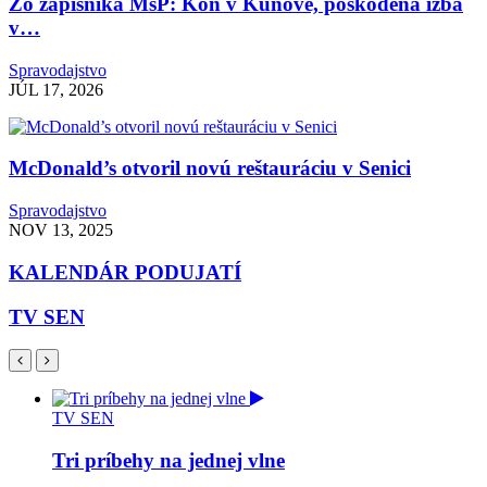
Zo zápisníka MsP: Kôň v Kunove, poškodená izba
v…
Spravodajstvo
JÚL 17, 2026
McDonald’s otvoril novú reštauráciu v Senici
Spravodajstvo
NOV 13, 2025
KALENDÁR PODUJATÍ
TV SEN
TV SEN
Tri príbehy na jednej vlne