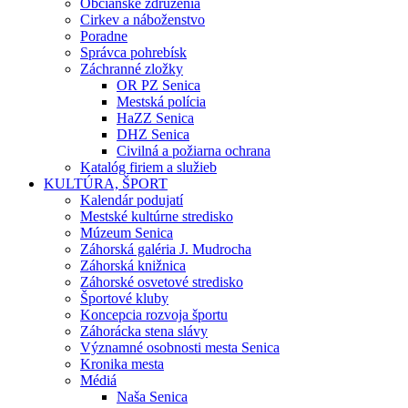
Občianske združenia
Cirkev a náboženstvo
Poradne
Správca pohrebísk
Záchranné zložky
OR PZ Senica
Mestská polícia
HaZZ Senica
DHZ Senica
Civilná a požiarna ochrana
Katalóg firiem a služieb
KULTÚRA, ŠPORT
Kalendár podujatí
Mestské kultúrne stredisko
Múzeum Senica
Záhorská galéria J. Mudrocha
Záhorská knižnica
Záhorské osvetové stredisko
Športové kluby
Koncepcia rozvoja športu
Záhorácka stena slávy
Významné osobnosti mesta Senica
Kronika mesta
Médiá
Naša Senica