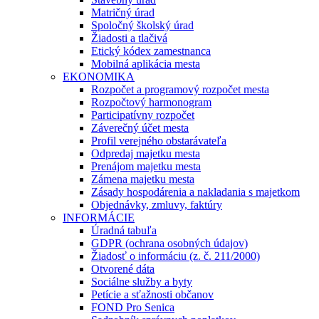
Matričný úrad
Spoločný školský úrad
Žiadosti a tlačivá
Etický kódex zamestnanca
Mobilná aplikácia mesta
EKONOMIKA
Rozpočet a programový rozpočet mesta
Rozpočtový harmonogram
Participatívny rozpočet
Záverečný účet mesta
Profil verejného obstarávateľa
Odpredaj majetku mesta
Prenájom majetku mesta
Zámena majetku mesta
Zásady hospodárenia a nakladania s majetkom
Objednávky, zmluvy, faktúry
INFORMÁCIE
Úradná tabuľa
GDPR (ochrana osobných údajov)
Žiadosť o informáciu (z. č. 211/2000)
Otvorené dáta
Sociálne služby a byty
Petície a sťažnosti občanov
FOND Pro Senica