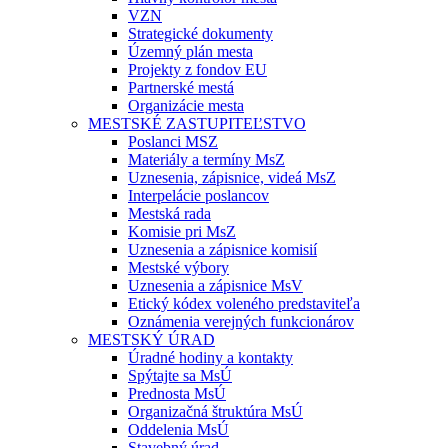
VZN
Strategické dokumenty
Územný plán mesta
Projekty z fondov EU
Partnerské mestá
Organizácie mesta
MESTSKÉ ZASTUPITEĽSTVO
Poslanci MSZ
Materiály a termíny MsZ
Uznesenia, zápisnice, videá MsZ
Interpelácie poslancov
Mestská rada
Komisie pri MsZ
Uznesenia a zápisnice komisií
Mestské výbory
Uznesenia a zápisnice MsV
Etický kódex voleného predstaviteľa
Oznámenia verejných funkcionárov
MESTSKÝ ÚRAD
Úradné hodiny a kontakty
Spýtajte sa MsÚ
Prednosta MsÚ
Organizačná štruktúra MsÚ
Oddelenia MsÚ
Stavebný úrad