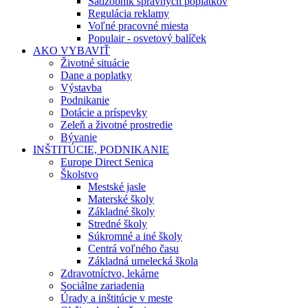
Sadzobník správnych poplatkov
Regulácia reklamy
Voľné pracovné miesta
Populair - osvetový balíček
AKO VYBAVIŤ
Životné situácie
Dane a poplatky
Výstavba
Podnikanie
Dotácie a príspevky
Zeleň a životné prostredie
Bývanie
INŠTITÚCIE, PODNIKANIE
Europe Direct Senica
Školstvo
Mestské jasle
Materské školy
Základné školy
Stredné školy
Súkromné a iné školy
Centrá voľného času
Základná umelecká škola
Zdravotníctvo, lekárne
Sociálne zariadenia
Úrady a inštitúcie v meste