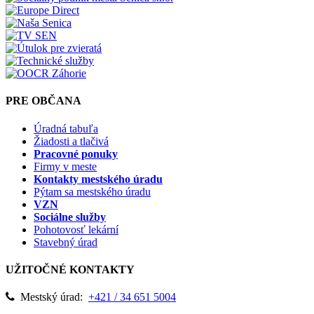
PRE OBČANA
Úradná tabuľa
Žiadosti a tlačivá
Pracovné ponuky
Firmy v meste
Kontakty mestského úradu
Pýtam sa mestského úradu
VZN
Sociálne služby
Pohotovosť lekární
Stavebný úrad
UŽITOČNÉ KONTAKTY
Mestský úrad:
+421 / 34 651 5004