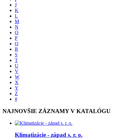
J
K
L
M
N
O
P
Q
R
S
T
U
V
W
X
Y
Z
#
NAJNOVŠIE ZÁZNAMY V KATALÓGU
Klimatizácie - západ s. r. o.