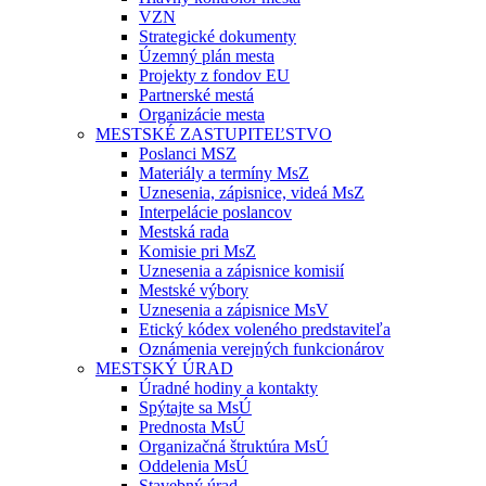
VZN
Strategické dokumenty
Územný plán mesta
Projekty z fondov EU
Partnerské mestá
Organizácie mesta
MESTSKÉ ZASTUPITEĽSTVO
Poslanci MSZ
Materiály a termíny MsZ
Uznesenia, zápisnice, videá MsZ
Interpelácie poslancov
Mestská rada
Komisie pri MsZ
Uznesenia a zápisnice komisií
Mestské výbory
Uznesenia a zápisnice MsV
Etický kódex voleného predstaviteľa
Oznámenia verejných funkcionárov
MESTSKÝ ÚRAD
Úradné hodiny a kontakty
Spýtajte sa MsÚ
Prednosta MsÚ
Organizačná štruktúra MsÚ
Oddelenia MsÚ
Stavebný úrad