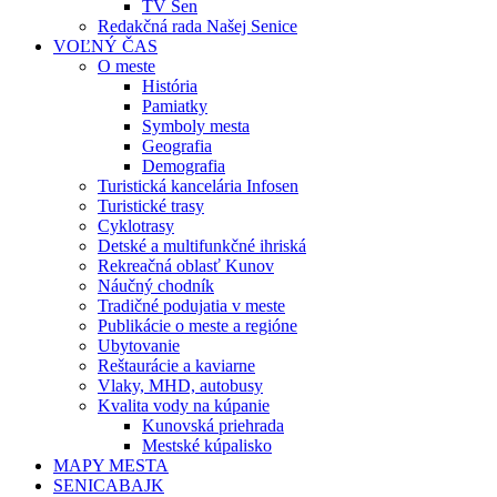
TV Sen
Redakčná rada Našej Senice
VOĽNÝ ČAS
O meste
História
Pamiatky
Symboly mesta
Geografia
Demografia
Turistická kancelária Infosen
Turistické trasy
Cyklotrasy
Detské a multifunkčné ihriská
Rekreačná oblasť Kunov
Náučný chodník
Tradičné podujatia v meste
Publikácie o meste a regióne
Ubytovanie
Reštaurácie a kaviarne
Vlaky, MHD, autobusy
Kvalita vody na kúpanie
Kunovská priehrada
Mestské kúpalisko
MAPY MESTA
SENICABAJK