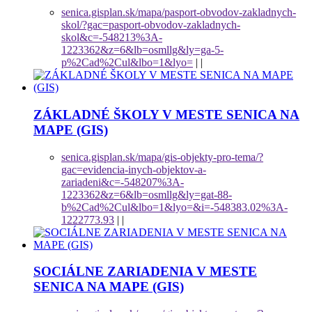
senica.gisplan.sk/mapa/pasport-obvodov-zakladnych-
skol/?gac=pasport-obvodov-zakladnych-
skol&c=-548213%3A-
1223362&z=6&lb=osmllg&ly=ga-5-
p%2Cad%2Cul&lbo=1&lyo=
|
|
ZÁKLADNÉ ŠKOLY V MESTE SENICA NA
MAPE (GIS)
senica.gisplan.sk/mapa/gis-objekty-pro-tema/?
gac=evidencia-inych-objektov-a-
zariadeni&c=-548207%3A-
1223362&z=6&lb=osmllg&ly=gat-88-
b%2Cad%2Cul&lbo=1&lyo=&i=-548383.02%3A-
1222773.93
|
|
SOCIÁLNE ZARIADENIA V MESTE
SENICA NA MAPE (GIS)