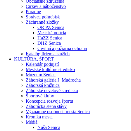
Občianske združenia
Cirkev a náboženstvo
Poradne
Správca pohrebísk
Záchranné zložky
OR PZ Senica
Mestská polícia
HaZZ Senica
DHZ Senica
Civilná a požiarna ochrana
Katalóg firiem a služieb
KULTÚRA, ŠPORT
Kalendár podujatí
Mestské kultúrne stredisko
Múzeum Senica
Záhorská galéria J. Mudrocha
Záhorská knižnica
Záhorské osvetové stredisko
Športové kluby
Koncepcia rozvoja športu
Záhorácka stena slávy
Významné osobnosti mesta Senica
Kronika mesta
Médiá
Naša Senica