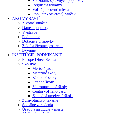
Sadzobník správnych poplatkov
Regulácia reklamy
Voľné pracovné miesta
Populair - osvetový balíček
AKO VYBAVIŤ
Životné situácie
Dane a poplatky
Výstavba
Podnikanie
Dotácie a príspevky
Zeleň a životné prostredie
Bývanie
INŠTITÚCIE, PODNIKANIE
Europe Direct Senica
Školstvo
Mestské jasle
Materské školy
Základné školy
Stredné školy
Súkromné a iné školy
Centrá voľného času
Základná umelecká škola
Zdravotníctvo, lekárne
Sociálne zariadenia
Úrady a inštitúcie v meste