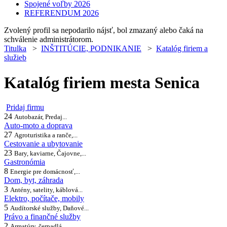
Spojené voľby 2026
REFERENDUM 2026
Zvolený profil sa nepodarilo nájsť, bol zmazaný alebo čaká na
schválenie administrátorom.
Titulka
>
INŠTITÚCIE, PODNIKANIE
>
Katalóg firiem a
služieb
Katalóg firiem mesta Senica
Pridaj firmu
24
Autobazár, Predaj...
Auto-moto a doprava
27
Agroturistika a ranče,...
Cestovanie a ubytovanie
23
Bary, kaviarne, Čajovne,...
Gastronómia
8
Energie pre domácnosť,...
Dom, byt, záhrada
3
Antény, satelity, káblová...
Elektro, počítače, mobily
5
Audítorské služby, Daňové...
Právo a finančné služby
2
Armatúry, čerpadlá,...