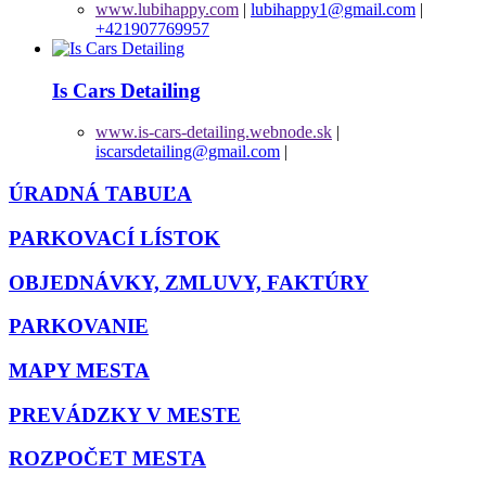
www.lubihappy.com
|
lubihappy1@gmail.com
|
+421907769957
Is Cars Detailing
www.is-cars-detailing.webnode.sk
|
iscarsdetailing@gmail.com
|
ÚRADNÁ TABUĽA
PARKOVACÍ LÍSTOK
OBJEDNÁVKY, ZMLUVY, FAKTÚRY
PARKOVANIE
MAPY MESTA
PREVÁDZKY V MESTE
ROZPOČET MESTA