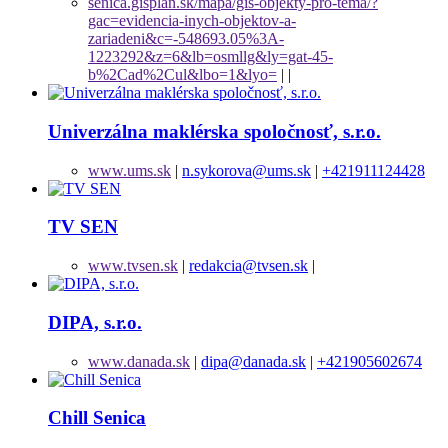
senica.gisplan.sk/mapa/gis-objekty-pro-tema/?
gac=evidencia-inych-objektov-a-
zariadeni&c=-548693.05%3A-
1223292&z=6&lb=osmllg&ly=gat-45-
b%2Cad%2Cul&lbo=1&lyo=
|
|
Univerzálna maklérska spoločnosť, s.r.o.
www.ums.sk
|
n.sykorova@ums.sk
|
+421911124428
TV SEN
www.tvsen.sk
|
redakcia@tvsen.sk
|
DIPA, s.r.o.
www.danada.sk
|
dipa@danada.sk
|
+421905602674
Chill Senica