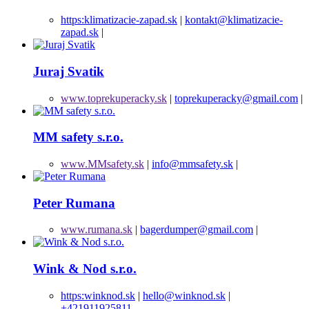
https:klimatizacie-zapad.sk
|
kontakt@klimatizacie-
zapad.sk
|
Juraj Svatik
www.toprekuperacky.sk
|
toprekuperacky@gmail.com
|
MM safety s.r.o.
www.MMsafety.sk
|
info@mmsafety.sk
|
Peter Rumana
www.rumana.sk
|
bagerdumper@gmail.com
|
Wink & Nod s.r.o.
https:winknod.sk
|
hello@winknod.sk
|
+421911925811