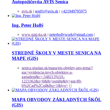
Autopožičovňa AVIS Senica
avis.sk
|
sen01@avis.sk
|
+421949795975
Ing. Peter Hollý
www.stati-ka.sk
|
peterhollywork@gmail.com
|
STREDNÉ ŠKOLY V MESTE SENICA NA
MAPE (GIS)
senica.gisplan.sk/mapa/gis-objekty-pro-tema/?
gac=evidencia-inych-objektov-a-
zariadeni&c=-548213%3A-
1223362&z=6&lb=osmllg&ly=gat-89-
b%2Cad%2Cul&lbo=1&lyo=
|
|
MAPA OBVODOV ZÁKLADNÝCH ŠKÔL
(GIS)