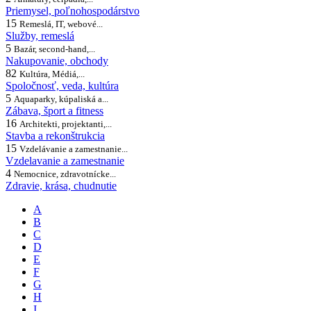
Priemysel, poľnohospodárstvo
15
Remeslá, IT, webové...
Služby, remeslá
5
Bazár, second-hand,...
Nakupovanie, obchody
82
Kultúra, Médiá,...
Spoločnosť, veda, kultúra
5
Aquaparky, kúpaliská a...
Zábava, šport a fitness
16
Architekti, projektanti,...
Stavba a rekonštrukcia
15
Vzdelávanie a zamestnanie...
Vzdelavanie a zamestnanie
4
Nemocnice, zdravotnícke...
Zdravie, krása, chudnutie
A
B
C
D
E
F
G
H
I