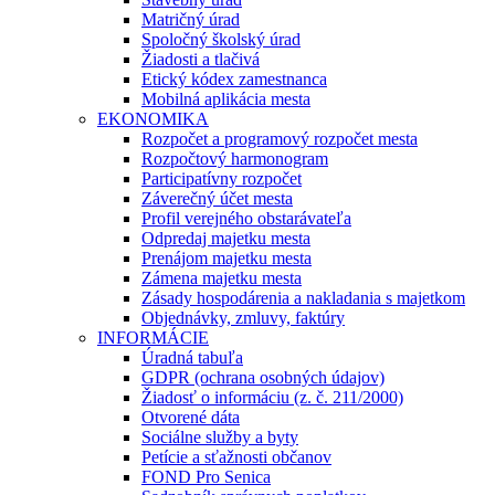
Matričný úrad
Spoločný školský úrad
Žiadosti a tlačivá
Etický kódex zamestnanca
Mobilná aplikácia mesta
EKONOMIKA
Rozpočet a programový rozpočet mesta
Rozpočtový harmonogram
Participatívny rozpočet
Záverečný účet mesta
Profil verejného obstarávateľa
Odpredaj majetku mesta
Prenájom majetku mesta
Zámena majetku mesta
Zásady hospodárenia a nakladania s majetkom
Objednávky, zmluvy, faktúry
INFORMÁCIE
Úradná tabuľa
GDPR (ochrana osobných údajov)
Žiadosť o informáciu (z. č. 211/2000)
Otvorené dáta
Sociálne služby a byty
Petície a sťažnosti občanov
FOND Pro Senica