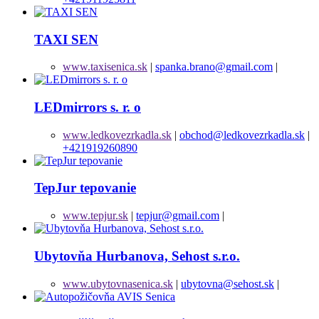
TAXI SEN
www.taxisenica.sk
|
spanka.brano@gmail.com
|
LEDmirrors s. r. o
www.ledkovezrkadla.sk
|
obchod@ledkovezrkadla.sk
|
+421919260890
TepJur tepovanie
www.tepjur.sk
|
tepjur@gmail.com
|
Ubytovňa Hurbanova, Sehost s.r.o.
www.ubytovnasenica.sk
|
ubytovna@sehost.sk
|