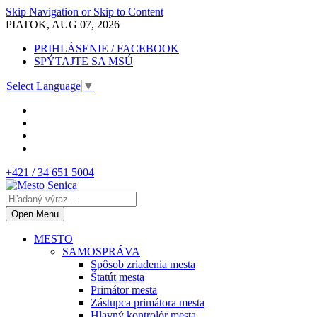
Skip Navigation or Skip to Content
PIATOK, AUG 07, 2026
PRIHLÁSENIE / FACEBOOK
SPÝTAJTE SA MSÚ
Select Language
▼
+421 / 34 651 5004
Open Menu
MESTO
SAMOSPRÁVA
Spôsob zriadenia mesta
Štatút mesta
Primátor mesta
Zástupca primátora mesta
Hlavný kontrolór mesta