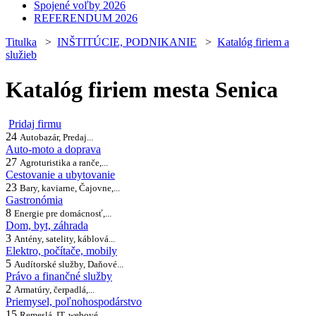
Spojené voľby 2026
REFERENDUM 2026
Titulka
>
INŠTITÚCIE, PODNIKANIE
>
Katalóg firiem a
služieb
Katalóg firiem mesta Senica
Pridaj firmu
24
Autobazár, Predaj...
Auto-moto a doprava
27
Agroturistika a ranče,...
Cestovanie a ubytovanie
23
Bary, kaviarne, Čajovne,...
Gastronómia
8
Energie pre domácnosť,...
Dom, byt, záhrada
3
Antény, satelity, káblová...
Elektro, počítače, mobily
5
Audítorské služby, Daňové...
Právo a finančné služby
2
Armatúry, čerpadlá,...
Priemysel, poľnohospodárstvo
15
Remeslá, IT, webové...