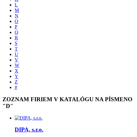
L
M
N
O
P
Q
R
S
T
U
V
W
X
Y
Z
#
ZOZNAM FIRIEM V KATALÓGU NA PÍSMENO
"D"
DIPA, s.r.o.