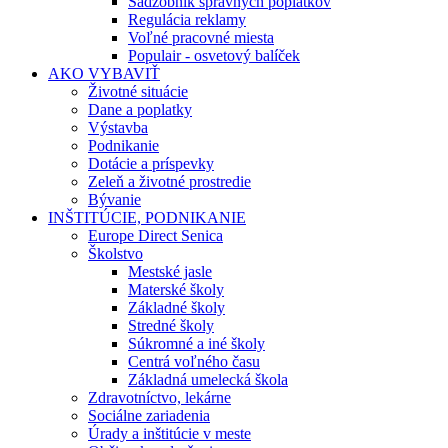
Sadzobník správnych poplatkov
Regulácia reklamy
Voľné pracovné miesta
Populair - osvetový balíček
AKO VYBAVIŤ
Životné situácie
Dane a poplatky
Výstavba
Podnikanie
Dotácie a príspevky
Zeleň a životné prostredie
Bývanie
INŠTITÚCIE, PODNIKANIE
Europe Direct Senica
Školstvo
Mestské jasle
Materské školy
Základné školy
Stredné školy
Súkromné a iné školy
Centrá voľného času
Základná umelecká škola
Zdravotníctvo, lekárne
Sociálne zariadenia
Úrady a inštitúcie v meste