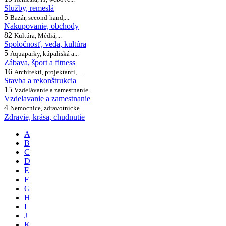
Služby, remeslá
5
Bazár, second-hand,...
Nakupovanie, obchody
82
Kultúra, Médiá,...
Spoločnosť, veda, kultúra
5
Aquaparky, kúpaliská a...
Zábava, šport a fitness
16
Architekti, projektanti,...
Stavba a rekonštrukcia
15
Vzdelávanie a zamestnanie...
Vzdelavanie a zamestnanie
4
Nemocnice, zdravotnícke...
Zdravie, krása, chudnutie
A
B
C
D
E
F
G
H
I
J
K