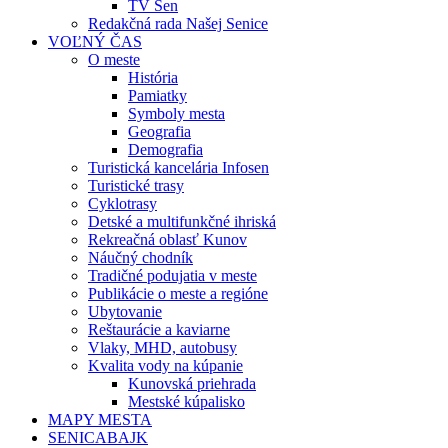
TV Sen
Redakčná rada Našej Senice
VOĽNÝ ČAS
O meste
História
Pamiatky
Symboly mesta
Geografia
Demografia
Turistická kancelária Infosen
Turistické trasy
Cyklotrasy
Detské a multifunkčné ihriská
Rekreačná oblasť Kunov
Náučný chodník
Tradičné podujatia v meste
Publikácie o meste a regióne
Ubytovanie
Reštaurácie a kaviarne
Vlaky, MHD, autobusy
Kvalita vody na kúpanie
Kunovská priehrada
Mestské kúpalisko
MAPY MESTA
SENICABAJK