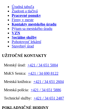
Úradná tabuľa
Žiadosti a tlačivá
Pracovné ponuky
Firmy v meste
Kontakty mestského úradu
Pýtam sa mestského úradu
VZN
Sociálne služby
Pohotovosť lekární
Stavebný úrad
UŽITOČNÉ KONTAKTY
Mestský úrad:
+421 / 34 651 5004
MsKS Senica:
+421 / 34 690 8122
Mestská knižnica:
+421 / 34 651 2604
Mestská polícia:
+421 / 34 651 5886
Technické služby:
+421 / 34 651 2487
POKLADNIČNÉ HODINY