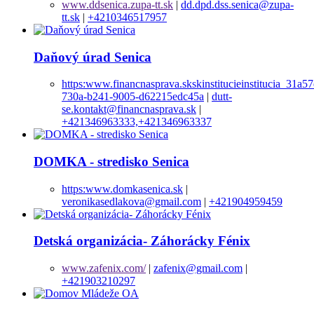
www.ddsenica.zupa-tt.sk
|
dd.dpd.dss.senica@zupa-
tt.sk
|
+4210346517957
Daňový úrad Senica
https:www.financnasprava.skskinstitucieinstitucia_31a5
730a-b241-9005-d62215edc45a
|
dutt-
se.kontakt@financnasprava.sk
|
+421346963333,+421346963337
DOMKA - stredisko Senica
https:www.domkasenica.sk
|
veronikasedlakova@gmail.com
|
+421904959459
Detská organizácia- Záhorácky Fénix
www.zafenix.com/
|
zafenix@gmail.com
|
+421903210297