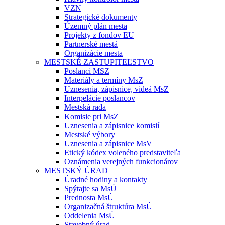
VZN
Strategické dokumenty
Územný plán mesta
Projekty z fondov EU
Partnerské mestá
Organizácie mesta
MESTSKÉ ZASTUPITEĽSTVO
Poslanci MSZ
Materiály a termíny MsZ
Uznesenia, zápisnice, videá MsZ
Interpelácie poslancov
Mestská rada
Komisie pri MsZ
Uznesenia a zápisnice komisií
Mestské výbory
Uznesenia a zápisnice MsV
Etický kódex voleného predstaviteľa
Oznámenia verejných funkcionárov
MESTSKÝ ÚRAD
Úradné hodiny a kontakty
Spýtajte sa MsÚ
Prednosta MsÚ
Organizačná štruktúra MsÚ
Oddelenia MsÚ
Stavebný úrad