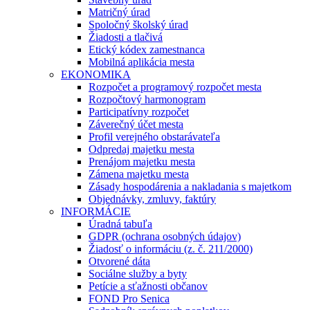
Matričný úrad
Spoločný školský úrad
Žiadosti a tlačivá
Etický kódex zamestnanca
Mobilná aplikácia mesta
EKONOMIKA
Rozpočet a programový rozpočet mesta
Rozpočtový harmonogram
Participatívny rozpočet
Záverečný účet mesta
Profil verejného obstarávateľa
Odpredaj majetku mesta
Prenájom majetku mesta
Zámena majetku mesta
Zásady hospodárenia a nakladania s majetkom
Objednávky, zmluvy, faktúry
INFORMÁCIE
Úradná tabuľa
GDPR (ochrana osobných údajov)
Žiadosť o informáciu (z. č. 211/2000)
Otvorené dáta
Sociálne služby a byty
Petície a sťažnosti občanov
FOND Pro Senica