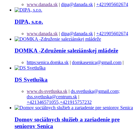
www.danada.sk
|
dipa@danada.sk
|
+421905602674
DIPA, s.r.o.
www.danada.sk
|
dipa@danada.sk
|
+421905602674
DOMKA -Združenie saleziánskej mládeže
https:senica.domka.sk
|
domkasenica@gmail.com
|
DS Svetluška
www.ds-svetluska.sk
|
ds.svetluska@gmail.com;
dss.svetluska@centrum.sk
|
+421346571055,+421915757232
Domov sociálnych služieb a zariadenie pre
seniorov Senica