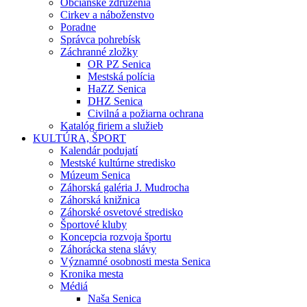
Občianske združenia
Cirkev a náboženstvo
Poradne
Správca pohrebísk
Záchranné zložky
OR PZ Senica
Mestská polícia
HaZZ Senica
DHZ Senica
Civilná a požiarna ochrana
Katalóg firiem a služieb
KULTÚRA, ŠPORT
Kalendár podujatí
Mestské kultúrne stredisko
Múzeum Senica
Záhorská galéria J. Mudrocha
Záhorská knižnica
Záhorské osvetové stredisko
Športové kluby
Koncepcia rozvoja športu
Záhorácka stena slávy
Významné osobnosti mesta Senica
Kronika mesta
Médiá
Naša Senica