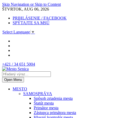
Skip Navigation or Skip to Content
ŠTVRTOK, AUG 06, 2026
PRIHLÁSENIE / FACEBOOK
SPÝTAJTE SA MSÚ
Select Language
▼
+421 / 34 651 5004
Open Menu
MESTO
SAMOSPRÁVA
Spôsob zriadenia mesta
Štatút mesta
Primátor mesta
Zástupca primátora mesta
Hlavný kontrolór mesta