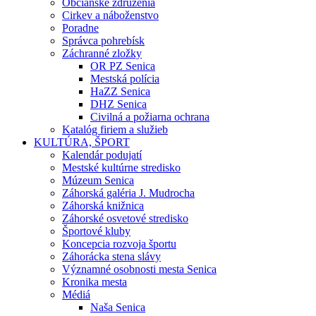
Občianske združenia
Cirkev a náboženstvo
Poradne
Správca pohrebísk
Záchranné zložky
OR PZ Senica
Mestská polícia
HaZZ Senica
DHZ Senica
Civilná a požiarna ochrana
Katalóg firiem a služieb
KULTÚRA, ŠPORT
Kalendár podujatí
Mestské kultúrne stredisko
Múzeum Senica
Záhorská galéria J. Mudrocha
Záhorská knižnica
Záhorské osvetové stredisko
Športové kluby
Koncepcia rozvoja športu
Záhorácka stena slávy
Významné osobnosti mesta Senica
Kronika mesta
Médiá
Naša Senica