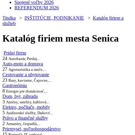
Spojené voľby 2026
REFERENDUM 2026
Titulka
>
INŠTITÚCIE, PODNIKANIE
>
Katalóg firiem a
služieb
Katalóg firiem mesta Senica
Pridaj firmu
24
Autobazár, Predaj...
Auto-moto a doprava
27
Agroturistika a ranče,...
Cestovanie a ubytovanie
23
Bary, kaviarne, Čajovne,...
Gastronómia
8
Energie pre domácnosť,...
Dom, byt, záhrada
3
Antény, satelity, káblová...
Elektro, počítače, mobily
5
Audítorské služby, Daňové...
Právo a finančné služby
2
Armatúry, čerpadlá,...
Priemysel, poľnohospodárstvo
15
Remeslá, IT, webové...