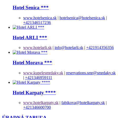
Hotel Senica ***
www.hotelsenica.sk
|
hotelsenica@hotelsenica.sk
|
+421346517236
Hotel ARLI ***
www.hotelarli.sk
|
info@hotelarli.sk
|
+421914356356
Hotel Morava ***
www.kupelesmrdaky.sk
|
reservations.smr@smrdaky.sk
|
+421346959111
Hotel Karpaty ****
www.hotelkarpaty.sk
|
fabikova@hotelkarpaty.sk
|
+421346600700
ÚRADNÁ TABUĽA