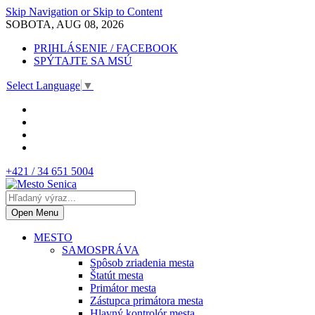
Skip Navigation or Skip to Content
SOBOTA, AUG 08, 2026
PRIHLÁSENIE / FACEBOOK
SPÝTAJTE SA MSÚ
Select Language
▼
+421 / 34 651 5004
Open Menu
MESTO
SAMOSPRÁVA
Spôsob zriadenia mesta
Štatút mesta
Primátor mesta
Zástupca primátora mesta
Hlavný kontrolór mesta