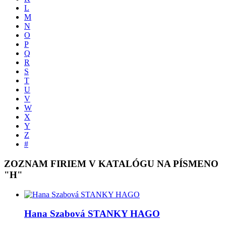
L
M
N
O
P
Q
R
S
T
U
V
W
X
Y
Z
#
ZOZNAM FIRIEM V KATALÓGU NA PÍSMENO
"H"
Hana Szabová STANKY HAGO