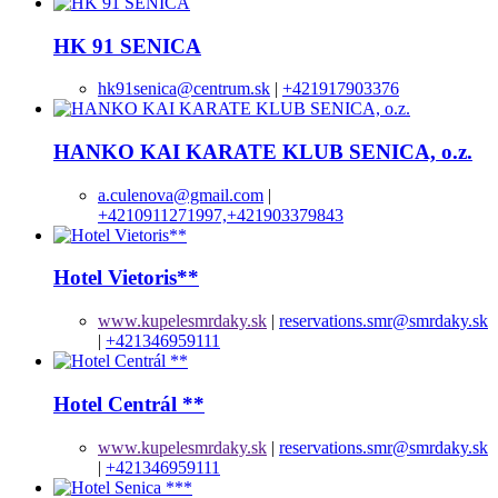
HK 91 SENICA
hk91senica@centrum.sk
|
+421917903376
HANKO KAI KARATE KLUB SENICA, o.z.
a.culenova@gmail.com
|
+4210911271997,+421903379843
Hotel Vietoris**
www.kupelesmrdaky.sk
|
reservations.smr@smrdaky.sk
|
+421346959111
Hotel Centrál **
www.kupelesmrdaky.sk
|
reservations.smr@smrdaky.sk
|
+421346959111