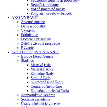
Sadzobník správnych poplatkov
Regulácia reklamy
Voľné pracovné miesta
Populair - osvetový balíček
AKO VYBAVIŤ
Životné situácie
Dane a poplatky
Výstavba
Podnikanie
Dotácie a príspevky
Zeleň a životné prostredie
Bývanie
INŠTITÚCIE, PODNIKANIE
Europe Direct Senica
Školstvo
Mestské jasle
Materské školy
Základné školy
Stredné školy
Súkromné a iné školy
Centrá voľného času
Základná umelecká škola
Zdravotníctvo, lekárne
Sociálne zariadenia
Úrady a inštitúcie v meste