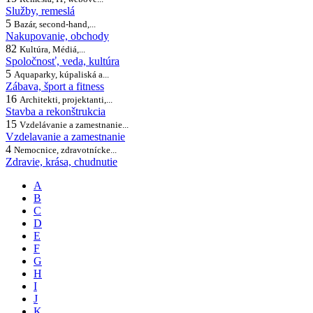
Služby, remeslá
5
Bazár, second-hand,...
Nakupovanie, obchody
82
Kultúra, Médiá,...
Spoločnosť, veda, kultúra
5
Aquaparky, kúpaliská a...
Zábava, šport a fitness
16
Architekti, projektanti,...
Stavba a rekonštrukcia
15
Vzdelávanie a zamestnanie...
Vzdelavanie a zamestnanie
4
Nemocnice, zdravotnícke...
Zdravie, krása, chudnutie
A
B
C
D
E
F
G
H
I
J
K