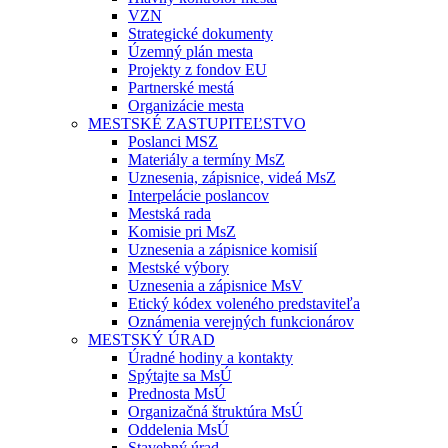
VZN
Strategické dokumenty
Územný plán mesta
Projekty z fondov EU
Partnerské mestá
Organizácie mesta
MESTSKÉ ZASTUPITEĽSTVO
Poslanci MSZ
Materiály a termíny MsZ
Uznesenia, zápisnice, videá MsZ
Interpelácie poslancov
Mestská rada
Komisie pri MsZ
Uznesenia a zápisnice komisií
Mestské výbory
Uznesenia a zápisnice MsV
Etický kódex voleného predstaviteľa
Oznámenia verejných funkcionárov
MESTSKÝ ÚRAD
Úradné hodiny a kontakty
Spýtajte sa MsÚ
Prednosta MsÚ
Organizačná štruktúra MsÚ
Oddelenia MsÚ
Stavebný úrad