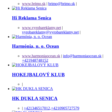
www.brimo.sk
|
brimo@brimo.sk
|
Hi Reklama Senica
www.vyrobareklamy.net
|
vyrobareklamy@vyrobareklamy.net
|
Harmónia, n. o. Ocean
www.harmoniaocean.sk
|
info@harmoniaocean.sk
|
+421948748152
HOKEJBALOVÝ KLUB
|
HK DUKLA SENICA
|
+421346517012,+4210905727579