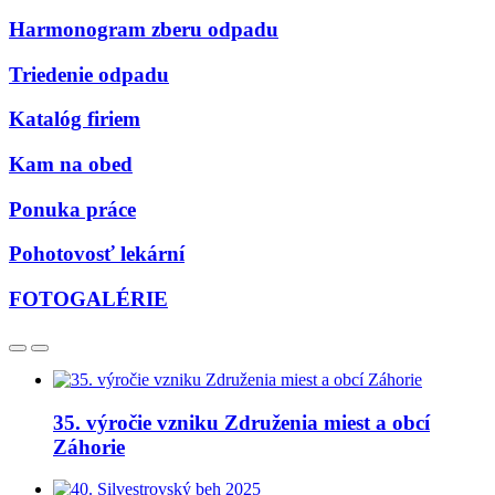
Harmonogram zberu odpadu
Triedenie odpadu
Katalóg firiem
Kam na obed
Ponuka práce
Pohotovosť lekární
FOTOGALÉRIE
35. výročie vzniku Združenia miest a obcí
Záhorie