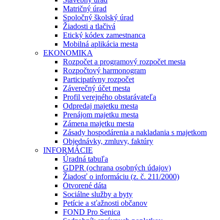
Matričný úrad
Spoločný školský úrad
Žiadosti a tlačivá
Etický kódex zamestnanca
Mobilná aplikácia mesta
EKONOMIKA
Rozpočet a programový rozpočet mesta
Rozpočtový harmonogram
Participatívny rozpočet
Záverečný účet mesta
Profil verejného obstarávateľa
Odpredaj majetku mesta
Prenájom majetku mesta
Zámena majetku mesta
Zásady hospodárenia a nakladania s majetkom
Objednávky, zmluvy, faktúry
INFORMÁCIE
Úradná tabuľa
GDPR (ochrana osobných údajov)
Žiadosť o informáciu (z. č. 211/2000)
Otvorené dáta
Sociálne služby a byty
Petície a sťažnosti občanov
FOND Pro Senica