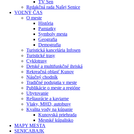
TV Sen
Redakčná rada Našej Senice
VOĽNÝ ČAS
O meste
História
Pamiatky
Symboly mesta
Geografia
Demografia
Turistická kancelária Infosen
Turistické trasy
Cyklotrasy
Detské a multifunkčné ihriská
Rekreačná oblasť Kunov
Náučný chodník
Tradičné podujatia v meste
Publikácie o meste a regióne
Ubytovanie
Reštaurácie a kaviarne
Vlaky, MHD, autobusy
Kvalita vody na kúpanie
Kunovská priehrada
Mestské kúpalisko
MAPY MESTA
SENICABAJK