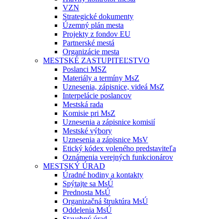
VZN
Strategické dokumenty
Územný plán mesta
Projekty z fondov EU
Partnerské mestá
Organizácie mesta
MESTSKÉ ZASTUPITEĽSTVO
Poslanci MSZ
Materiály a termíny MsZ
Uznesenia, zápisnice, videá MsZ
Interpelácie poslancov
Mestská rada
Komisie pri MsZ
Uznesenia a zápisnice komisií
Mestské výbory
Uznesenia a zápisnice MsV
Etický kódex voleného predstaviteľa
Oznámenia verejných funkcionárov
MESTSKÝ ÚRAD
Úradné hodiny a kontakty
Spýtajte sa MsÚ
Prednosta MsÚ
Organizačná štruktúra MsÚ
Oddelenia MsÚ
Stavebný úrad