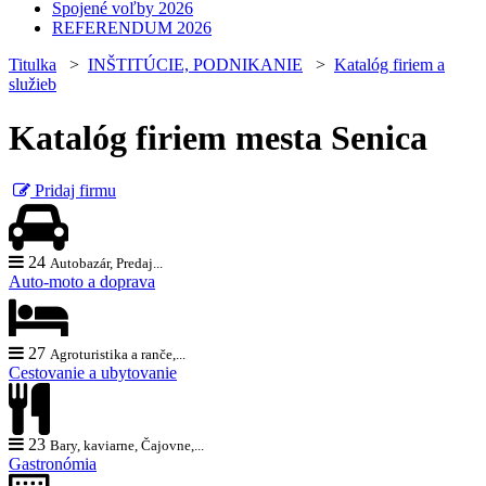
Spojené voľby 2026
REFERENDUM 2026
Titulka
>
INŠTITÚCIE, PODNIKANIE
>
Katalóg firiem a
služieb
Katalóg firiem mesta Senica
Pridaj firmu
24
Autobazár, Predaj...
Auto-moto a doprava
27
Agroturistika a ranče,...
Cestovanie a ubytovanie
23
Bary, kaviarne, Čajovne,...
Gastronómia