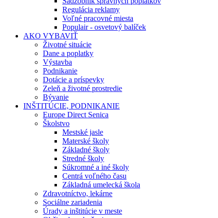
Sadzobník správnych poplatkov
Regulácia reklamy
Voľné pracovné miesta
Populair - osvetový balíček
AKO VYBAVIŤ
Životné situácie
Dane a poplatky
Výstavba
Podnikanie
Dotácie a príspevky
Zeleň a životné prostredie
Bývanie
INŠTITÚCIE, PODNIKANIE
Europe Direct Senica
Školstvo
Mestské jasle
Materské školy
Základné školy
Stredné školy
Súkromné a iné školy
Centrá voľného času
Základná umelecká škola
Zdravotníctvo, lekárne
Sociálne zariadenia
Úrady a inštitúcie v meste