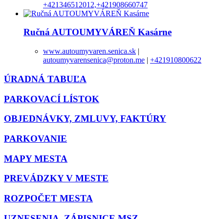
+421346512012,+421908660747
Ručná AUTOUMYVÁREŇ Kasárne
www.autoumyvaren.senica.sk
|
autoumyvarensenica@proton.me
|
+421910800622
ÚRADNÁ TABUĽA
PARKOVACÍ LÍSTOK
OBJEDNÁVKY, ZMLUVY, FAKTÚRY
PARKOVANIE
MAPY MESTA
PREVÁDZKY V MESTE
ROZPOČET MESTA
UZNESENIA, ZÁPISNICE MSZ