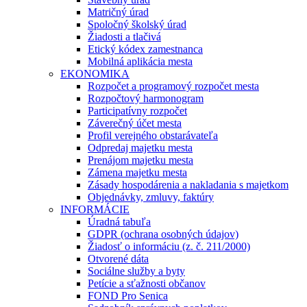
Matričný úrad
Spoločný školský úrad
Žiadosti a tlačivá
Etický kódex zamestnanca
Mobilná aplikácia mesta
EKONOMIKA
Rozpočet a programový rozpočet mesta
Rozpočtový harmonogram
Participatívny rozpočet
Záverečný účet mesta
Profil verejného obstarávateľa
Odpredaj majetku mesta
Prenájom majetku mesta
Zámena majetku mesta
Zásady hospodárenia a nakladania s majetkom
Objednávky, zmluvy, faktúry
INFORMÁCIE
Úradná tabuľa
GDPR (ochrana osobných údajov)
Žiadosť o informáciu (z. č. 211/2000)
Otvorené dáta
Sociálne služby a byty
Petície a sťažnosti občanov
FOND Pro Senica