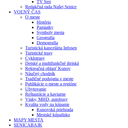
TV Sen
Redakčná rada Našej Senice
VOĽNÝ ČAS
O meste
História
Pamiatky
Symboly mesta
Geografia
Demografia
Turistická kancelária Infosen
Turistické trasy
Cyklotrasy
Detské a multifunkčné ihriská
Rekreačná oblasť Kunov
Náučný chodník
Tradičné podujatia v meste
Publikácie o meste a regióne
Ubytovanie
Reštaurácie a kaviarne
Vlaky, MHD, autobusy
Kvalita vody na kúpanie
Kunovská priehrada
Mestské kúpalisko
MAPY MESTA
SENICABAJK