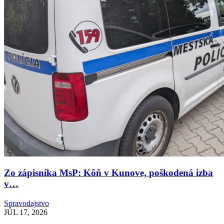
Zo zápisníka MsP: Kôň v Kunove, poškodená izba
v…
Spravodajstvo
JÚL 17, 2026