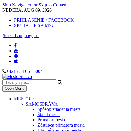
Skip Navigation or Skip to Content
NEDEĽA, AUG 09, 2026
PRIHLÁSENIE / FACEBOOK
SPÝTAJTE SA MSÚ
Select Language
▼
+421 / 34 651 5004
Open Menu
MESTO
SAMOSPRÁVA
Spôsob zriadenia mesta
Štatút mesta
Primátor mesta
Zástupca primátora mesta
Hlavný kontrolór mesta