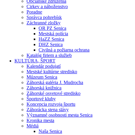
Občianske združenia
Cirkev a náboženstvo
Poradne
Správca pohrebísk
Záchranné zložky
OR PZ Senica
Mestská polícia
HaZZ Senica
DHZ Senica
Civilná a požiarna ochrana
Katalóg firiem a služieb
KULTÚRA, ŠPORT
Kalendár podujatí
Mestské kultúrne stredisko
Múzeum Senica
Záhorská galéria J. Mudrocha
Záhorská knižnica
Záhorské osvetové stredisko
Športové kluby
Koncepcia rozvoja športu
Záhorácka stena slávy
Významné osobnosti mesta Senica
Kronika mesta
Médiá
Naša Senica