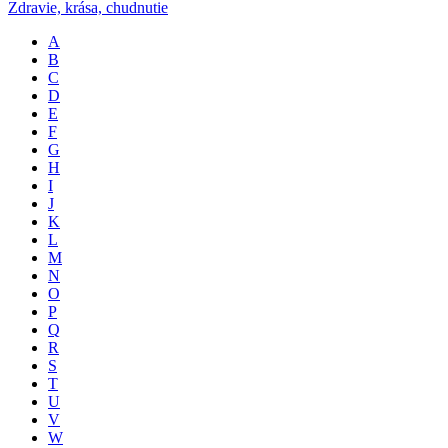
Zdravie, krása, chudnutie
A
B
C
D
E
F
G
H
I
J
K
L
M
N
O
P
Q
R
S
T
U
V
W