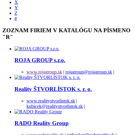
X
Y
Z
#
ZOZNAM FIRIEM V KATALÓGU NA PÍSMENO
"R"
ROJA GROUP s.r.o.
www.rojagroup.sk
|
rojagroup@rojagroup.sk
|
Reality ŠTVORLÍSTOK s. r. o.
www.realitystvorlistok.sk
|
kubicek@realitystvorlistok.sk
|
RADO Reality Group
www.radoreality.sk
|
rothacker@radoreality.sk
|