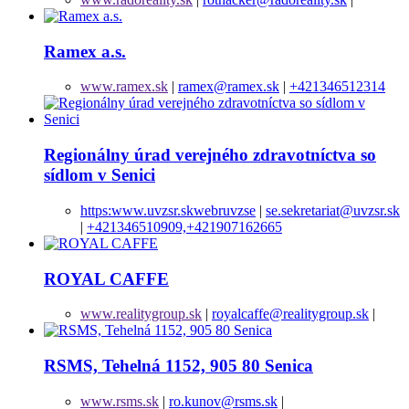
Ramex a.s.
www.ramex.sk
|
ramex@ramex.sk
|
+421346512314
Regionálny úrad verejného zdravotníctva so
sídlom v Senici
https:www.uvzsr.skwebruvzse
|
se.sekretariat@uvzsr.sk
|
+421346510909,+421907162665
ROYAL CAFFE
www.realitygroup.sk
|
royalcaffe@realitygroup.sk
|
RSMS, Tehelná 1152, 905 80 Senica
www.rsms.sk
|
ro.kunov@rsms.sk
|