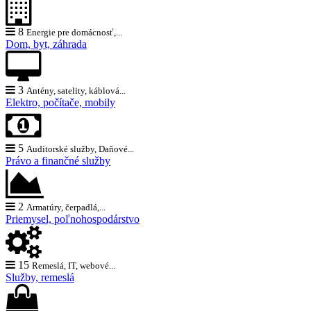
8
Energie pre domácnosť,...
Dom, byt, záhrada
3
Antény, satelity, káblová...
Elektro, počítače, mobily
5
Audítorské služby, Daňové...
Právo a finančné služby
2
Armatúry, čerpadlá,...
Priemysel, poľnohospodárstvo
15
Remeslá, IT, webové...
Služby, remeslá