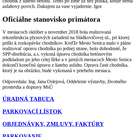
chodnik z liateho betonu. Tento po zime uz tiez praska, kedze nema
asfaltovy povrch. Dakujem za vase vyjadrenie. Igor
Oficiálne stanovisko primátora
V mesiacoch október a november 2018 bola realizovaná
rekonštrukcia plynových zariadení na Sládkovičovej ul., pri ktorej
prišlo k rozkopávke chodníkov. Keďže Mesto Senica malo v pláne
realizovať opravu chodníka po jednej strane, bolo dohodnuté, že
SPP-disribúcia, a.s. vykoná úpravu chodníka betónovým
podkladom po jeho celej šírke a v jarných mesiacoch Mesto Senica
dokončí konečnú úpravu z liateho asfaltu. Oprava časti chodníka,
ktorý je na obrázku, bude vykonaná v priebehu mesiaca.
Odpovedala: Ing. Jana Oslejová, Oddelenie výstavby, životného
prostredia a dopravy MsÚ
ÚRADNÁ TABUĽA
PARKOVACÍ LÍSTOK
OBJEDNÁVKY, ZMLUVY, FAKTÚRY
PARKOVANIE