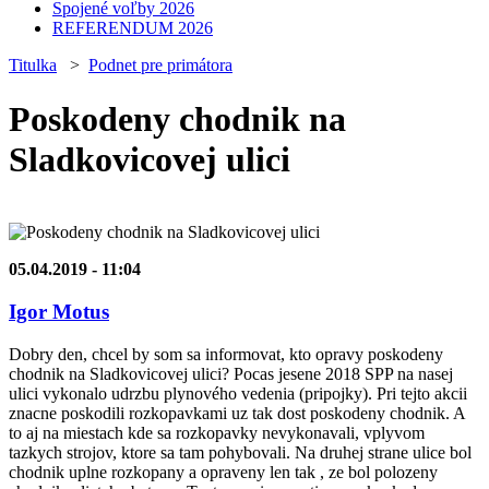
Spojené voľby 2026
REFERENDUM 2026
Titulka
>
Podnet pre primátora
Poskodeny chodnik na
Sladkovicovej ulici
05.04.2019 - 11:04
Igor Motus
Dobry den, chcel by som sa informovat, kto opravy poskodeny
chodnik na Sladkovicovej ulici? Pocas jesene 2018 SPP na nasej
ulici vykonalo udrzbu plynového vedenia (pripojky). Pri tejto akcii
znacne poskodili rozkopavkami uz tak dost poskodeny chodnik. A
to aj na miestach kde sa rozkopavky nevykonavali, vplyvom
tazkych strojov, ktore sa tam pohybovali. Na druhej strane ulice bol
chodnik uplne rozkopany a opraveny len tak , ze bol polozeny