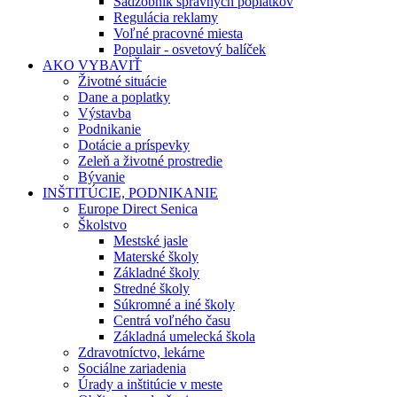
Sadzobník správnych poplatkov
Regulácia reklamy
Voľné pracovné miesta
Populair - osvetový balíček
AKO VYBAVIŤ
Životné situácie
Dane a poplatky
Výstavba
Podnikanie
Dotácie a príspevky
Zeleň a životné prostredie
Bývanie
INŠTITÚCIE, PODNIKANIE
Europe Direct Senica
Školstvo
Mestské jasle
Materské školy
Základné školy
Stredné školy
Súkromné a iné školy
Centrá voľného času
Základná umelecká škola
Zdravotníctvo, lekárne
Sociálne zariadenia
Úrady a inštitúcie v meste