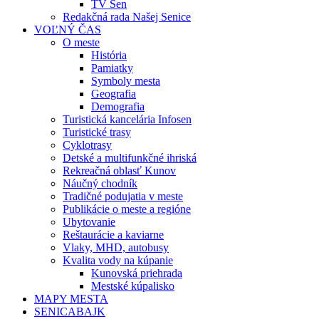
TV Sen
Redakčná rada Našej Senice
VOĽNÝ ČAS
O meste
História
Pamiatky
Symboly mesta
Geografia
Demografia
Turistická kancelária Infosen
Turistické trasy
Cyklotrasy
Detské a multifunkčné ihriská
Rekreačná oblasť Kunov
Náučný chodník
Tradičné podujatia v meste
Publikácie o meste a regióne
Ubytovanie
Reštaurácie a kaviarne
Vlaky, MHD, autobusy
Kvalita vody na kúpanie
Kunovská priehrada
Mestské kúpalisko
MAPY MESTA
SENICABAJK