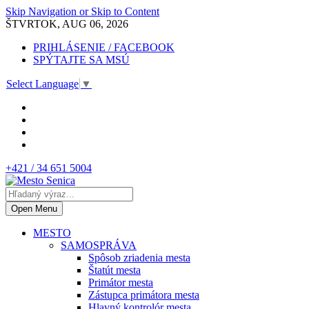
Skip Navigation or Skip to Content
ŠTVRTOK, AUG 06, 2026
PRIHLÁSENIE / FACEBOOK
SPÝTAJTE SA MSÚ
Select Language
▼
+421 / 34 651 5004
Open Menu
MESTO
SAMOSPRÁVA
Spôsob zriadenia mesta
Štatút mesta
Primátor mesta
Zástupca primátora mesta
Hlavný kontrolór mesta