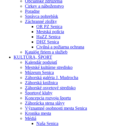
Občianske združenia
Cirkev a náboženstvo
Poradne
Správca pohrebísk
Záchranné zložky
OR PZ Senica
Mestská polícia
HaZZ Senica
DHZ Senica
Civilná a požiarna ochrana
Katalóg firiem a služieb
KULTÚRA, ŠPORT
Kalendár podujatí
Mestské kultúrne stredisko
Múzeum Senica
Záhorská galéria J. Mudrocha
Záhorská knižnica
Záhorské osvetové stredisko
Športové kluby
Koncepcia rozvoja športu
Záhorácka stena slávy
Významné osobnosti mesta Senica
Kronika mesta
Médiá
Naša Senica