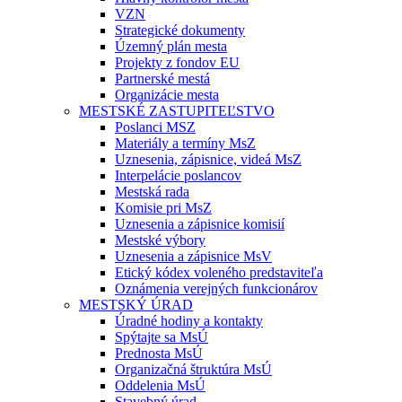
VZN
Strategické dokumenty
Územný plán mesta
Projekty z fondov EU
Partnerské mestá
Organizácie mesta
MESTSKÉ ZASTUPITEĽSTVO
Poslanci MSZ
Materiály a termíny MsZ
Uznesenia, zápisnice, videá MsZ
Interpelácie poslancov
Mestská rada
Komisie pri MsZ
Uznesenia a zápisnice komisií
Mestské výbory
Uznesenia a zápisnice MsV
Etický kódex voleného predstaviteľa
Oznámenia verejných funkcionárov
MESTSKÝ ÚRAD
Úradné hodiny a kontakty
Spýtajte sa MsÚ
Prednosta MsÚ
Organizačná štruktúra MsÚ
Oddelenia MsÚ
Stavebný úrad