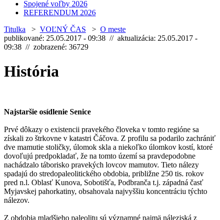
Spojené voľby 2026
REFERENDUM 2026
Titulka
>
VOĽNÝ ČAS
>
O meste
publikované: 25.05.2017 - 09:38 // aktualizácia: 25.05.2017 -
09:38 // zobrazené: 36729
História
Najstaršie osídlenie Senice
Prvé dôkazy o existencii pravekého človeka v tomto regióne sa
získali zo štrkovne v katastri Čáčova. Z profilu sa podarilo zachrániť
dve mamutie stoličky, úlomok skla a niekoľko úlomkov kostí, ktoré
dovoľujú predpokladať, že na tomto území sa pravdepodobne
nachádzalo táborisko pravekých lovcov mamutov. Tieto nálezy
spadajú do stredopaleolitického obdobia, približne 250 tis. rokov
pred n.l. Oblasť Kunova, Sobotišťa, Podbranča t.j. západná časť
Myjavskej pahorkatiny, obsahovala najvyššiu koncentráciu týchto
nálezov.
Z obdobia mladšieho paleolitu sú významné najmä náleziská z