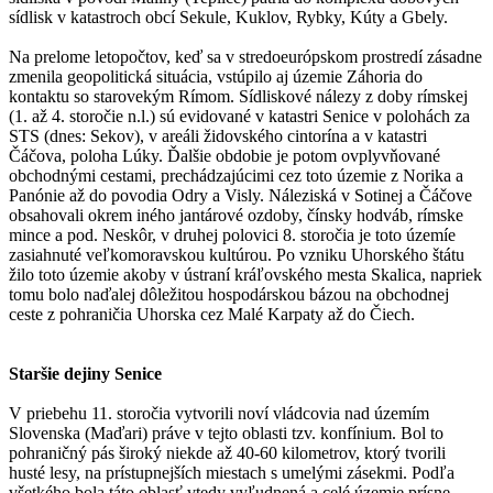
sídlisk v katastroch obcí Sekule, Kuklov, Rybky, Kúty a Gbely.
Na prelome letopočtov, keď sa v stredoeurópskom prostredí zásadne
zmenila geopolitická situácia, vstúpilo aj územie Záhoria do
kontaktu so starovekým Rímom. Sídliskové nálezy z doby rímskej
(1. až 4. storočie n.l.) sú evidované v katastri Senice v polohách za
STS (dnes: Sekov), v areáli židovského cintorína a v katastri
Čáčova, poloha Lúky. Ďalšie obdobie je potom ovplyvňované
obchodnými cestami, prechádzajúcimi cez toto územie z Norika a
Panónie až do povodia Odry a Visly. Náleziská v Sotinej a Čáčove
obsahovali okrem iného jantárové ozdoby, čínsky hodváb, rímske
mince a pod. Neskôr, v druhej polovici 8. storočia je toto územíe
zasiahnuté veľkomoravskou kultúrou. Po vzniku Uhorského štátu
žilo toto územie akoby v ústraní kráľovského mesta Skalica, napriek
tomu bolo naďalej dôležitou hospodárskou bázou na obchodnej
ceste z pohraničia Uhorska cez Malé Karpaty až do Čiech.
Staršie dejiny Senice
V priebehu 11. storočia vytvorili noví vládcovia nad územím
Slovenska (Maďari) práve v tejto oblasti tzv. konfínium. Bol to
pohraničný pás široký niekde až 40-60 kilometrov, ktorý tvorili
husté lesy, na prístupnejších miestach s umelými zásekmi. Podľa
všetkého bola táto oblasť vtedy vyľudnená a celé územie prísne