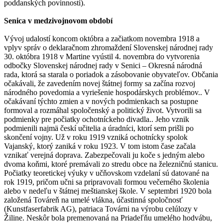
poddanských povinností).
Senica v medzivojnovom období
Vývoj udalostí koncom októbra a začiatkom novembra 1918 a
vplyv správ o deklaračnom zhromaždení Slovenskej národnej rady
30. októbra 1918 v Martine vyústil 4. novembra do vytvorenia
odbočky Slovenskej národnej rady v Senici – Okresná národná
rada, ktorá sa starala o poriadok a zásobovanie obyvateľov. Občania
očakávali, že zavedením novej štátnej formy sa začína rozvoj
národného povedomia a vyriešenie hospodárskych problémov.. V
očakávaní týchto zmien a v nových podmienkach sa postupne
formoval a rozmáhal spoločenský a politický život. Vytvorili sa
podmienky pre počiatky ochotníckeho divadla.. Jeho vznik
podmienili najmä českí učitelia a úradníci, ktorí sem prišli po
skončení vojny. Už v roku 1919 vzniká ochotnícky spolok
Vajanský, ktorý zaniká v roku 1923. V tom istom čase začala
vznikať verejná doprava. Zabezpečovali ju koče s jedným alebo
dvoma koňmi, ktoré premávali zo stredu obce na železničnú stanicu.
Počiatky teoretickej výuky v učňovskom vzdelaní sú datované na
rok 1919, pričom učni sa pripravovali formou večerného školenia
alebo v nedeľu v štátnej meštianskej škole. V septembri 1920 bola
založená Továreň na umelé vlákna, účastinná spoločnosť
(Kunstfaserfabrik AG), patriaca Továrni na výrobu celúlozy v
Žiline. Neskôr bola premenovaná na Priadeľňu umelého hodvábu,