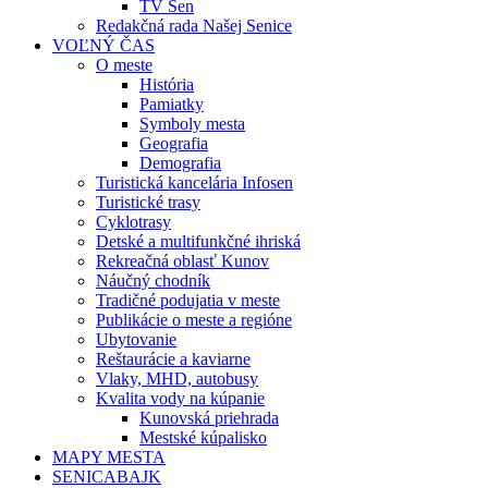
TV Sen
Redakčná rada Našej Senice
VOĽNÝ ČAS
O meste
História
Pamiatky
Symboly mesta
Geografia
Demografia
Turistická kancelária Infosen
Turistické trasy
Cyklotrasy
Detské a multifunkčné ihriská
Rekreačná oblasť Kunov
Náučný chodník
Tradičné podujatia v meste
Publikácie o meste a regióne
Ubytovanie
Reštaurácie a kaviarne
Vlaky, MHD, autobusy
Kvalita vody na kúpanie
Kunovská priehrada
Mestské kúpalisko
MAPY MESTA
SENICABAJK