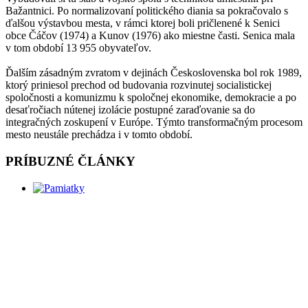
Bažantnici. Po normalizovaní politického diania sa pokračovalo s
ďalšou výstavbou mesta, v rámci ktorej boli pričlenené k Senici
obce Čáčov (1974) a Kunov (1976) ako miestne časti. Senica mala
v tom období 13 955 obyvateľov.
Ďalším zásadným zvratom v dejinách Československa bol rok 1989,
ktorý priniesol prechod od budovania rozvinutej socialistickej
spoločnosti a komunizmu k spoločnej ekonomike, demokracie a po
desaťročiach nútenej izolácie postupné zaraďovanie sa do
integračných zoskupení v Európe. Týmto transformačným procesom
mesto neustále prechádza i v tomto období.
PRÍBUZNÉ ČLÁNKY