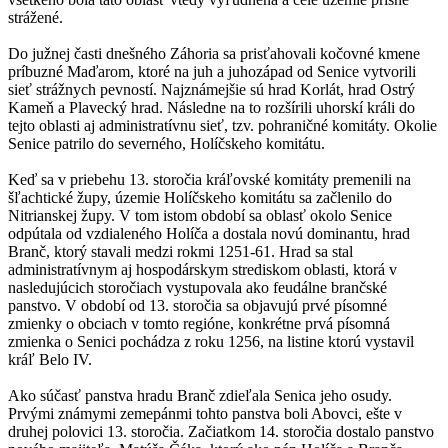
strážené.
Do južnej časti dnešného Záhoria sa prisťahovali kočovné kmene
príbuzné Maďarom, ktoré na juh a juhozápad od Senice vytvorili
sieť strážnych pevností. Najznámejšie sú hrad Korlát, hrad Ostrý
Kameň a Plavecký hrad. Následne na to rozšírili uhorskí králi do
tejto oblasti aj administratívnu sieť, tzv. pohraničné komitáty. Okolie
Senice patrilo do severného, Holíčskeho komitátu.
Keď sa v priebehu 13. storočia kráľovské komitáty premenili na
šľachtické župy, územie Holíčskeho komitátu sa začlenilo do
Nitrianskej župy. V tom istom období sa oblasť okolo Senice
odpútala od vzdialeného Holíča a dostala novú dominantu, hrad
Branč, ktorý stavali medzi rokmi 1251-61. Hrad sa stal
administratívnym aj hospodárskym strediskom oblasti, ktorá v
nasledujúcich storočiach vystupovala ako feudálne brančské
panstvo. V období od 13. storočia sa objavujú prvé písomné
zmienky o obciach v tomto regióne, konkrétne prvá písomná
zmienka o Senici pochádza z roku 1256, na listine ktorú vystavil
kráľ Belo IV.
Ako súčasť panstva hradu Branč zdieľala Senica jeho osudy.
Prvými známymi zemepánmi tohto panstva boli Abovci, ešte v
druhej polovici 13. storočia. Začiatkom 14. storočia dostalo panstvo