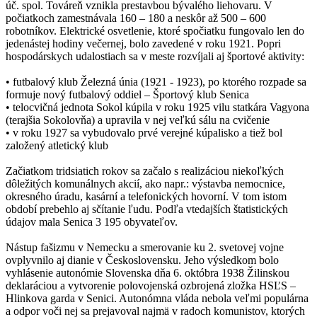
úč. spol. Továreň vznikla prestavbou bývalého liehovaru. V
počiatkoch zamestnávala 160 – 180 a neskôr až 500 – 600
robotníkov. Elektrické osvetlenie, ktoré spočiatku fungovalo len do
jedenástej hodiny večernej, bolo zavedené v roku 1921. Popri
hospodárskych udalostiach sa v meste rozvíjali aj športové aktivity:
• futbalový klub Železná únia (1921 - 1923), po ktorého rozpade sa
formuje nový futbalový oddiel – Športový klub Senica
• telocvičná jednota Sokol kúpila v roku 1925 vilu statkára Vagyona
(terajšia Sokolovňa) a upravila v nej veľkú sálu na cvičenie
• v roku 1927 sa vybudovalo prvé verejné kúpalisko a tiež bol
založený atletický klub
Začiatkom tridsiatich rokov sa začalo s realizáciou niekoľkých
dôležitých komunálnych akcií, ako napr.: výstavba nemocnice,
okresného úradu, kasární a telefonických hovorní. V tom istom
období prebehlo aj sčítanie ľudu. Podľa vtedajších štatistických
údajov mala Senica 3 195 obyvateľov.
Nástup fašizmu v Nemecku a smerovanie ku 2. svetovej vojne
ovplyvnilo aj dianie v Československu. Jeho výsledkom bolo
vyhlásenie autonómie Slovenska dňa 6. októbra 1938 Žilinskou
deklaráciou a vytvorenie polovojenská ozbrojená zložka HSĽS –
Hlinkova garda v Senici. Autonómna vláda nebola veľmi populárna
a odpor voči nej sa prejavoval najmä v radoch komunistov, ktorých