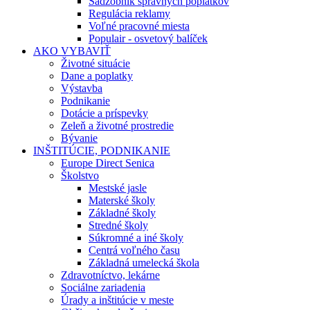
Sadzobník správnych poplatkov
Regulácia reklamy
Voľné pracovné miesta
Populair - osvetový balíček
AKO VYBAVIŤ
Životné situácie
Dane a poplatky
Výstavba
Podnikanie
Dotácie a príspevky
Zeleň a životné prostredie
Bývanie
INŠTITÚCIE, PODNIKANIE
Europe Direct Senica
Školstvo
Mestské jasle
Materské školy
Základné školy
Stredné školy
Súkromné a iné školy
Centrá voľného času
Základná umelecká škola
Zdravotníctvo, lekárne
Sociálne zariadenia
Úrady a inštitúcie v meste