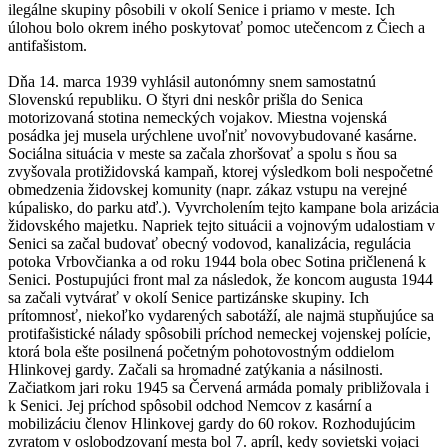
ilegálne skupiny pôsobili v okolí Senice i priamo v meste. Ich
úlohou bolo okrem iného poskytovať pomoc utečencom z Čiech a
antifašistom.
Dňa 14. marca 1939 vyhlásil autonómny snem samostatnú
Slovenskú republiku. O štyri dni neskôr prišla do Senica
motorizovaná stotina nemeckých vojakov. Miestna vojenská
posádka jej musela urýchlene uvoľniť novovybudované kasárne.
Sociálna situácia v meste sa začala zhoršovať a spolu s ňou sa
zvyšovala protižidovská kampaň, ktorej výsledkom boli nespočetné
obmedzenia židovskej komunity (napr. zákaz vstupu na verejné
kúpalisko, do parku atď.). Vyvrcholením tejto kampane bola arizácia
židovského majetku. Napriek tejto situácii a vojnovým udalostiam v
Senici sa začal budovať obecný vodovod, kanalizácia, regulácia
potoka Vrbovčianka a od roku 1944 bola obec Sotina pričlenená k
Senici. Postupujúci front mal za následok, že koncom augusta 1944
sa začali vytvárať v okolí Senice partizánske skupiny. Ich
prítomnosť, niekoľko vydarených sabotáží, ale najmä stupňujúce sa
protifašistické nálady spôsobili príchod nemeckej vojenskej polície,
ktorá bola ešte posilnená početným pohotovostným oddielom
Hlinkovej gardy. Začali sa hromadné zatýkania a násilnosti.
Začiatkom jari roku 1945 sa Červená armáda pomaly približovala i
k Senici. Jej príchod spôsobil odchod Nemcov z kasární a
mobilizáciu členov Hlinkovej gardy do 60 rokov. Rozhodujúcim
zvratom v oslobodzovaní mesta bol 7. apríl, kedy sovietski vojaci