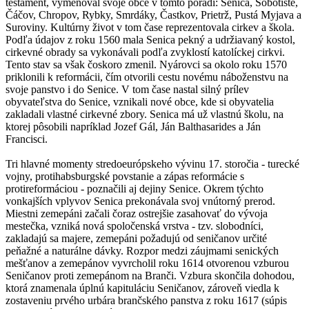
testament, vymenoval svoje obce v tomto poradí: Senica, Sobotište,
Čáčov, Chropov, Rybky, Smrdáky, Častkov, Prietrž, Pustá Myjava a
Suroviny. Kultúrny život v tom čase reprezentovala cirkev a škola.
Podľa údajov z roku 1560 mala Senica pekný a udržiavaný kostol,
cirkevné obrady sa vykonávali podľa zvyklostí katolíckej cirkvi.
Tento stav sa však čoskoro zmenil. Nyárovci sa okolo roku 1570
priklonili k reformácii, čím otvorili cestu novému náboženstvu na
svoje panstvo i do Senice. V tom čase nastal silný prílev
obyvateľstva do Senice, vznikali nové obce, kde si obyvatelia
zakladali vlastné cirkevné zbory. Senica má už vlastnú školu, na
ktorej pôsobili napríklad Jozef Gál, Ján Balthasarides a Ján
Francisci.
Tri hlavné momenty stredoeurópskeho vývinu 17. storočia - turecké
vojny, protihabsburgské povstanie a zápas reformácie s
protireformáciou - poznačili aj dejiny Senice. Okrem týchto
vonkajších vplyvov Senica prekonávala svoj vnútorný prerod.
Miestni zemepáni začali čoraz ostrejšie zasahovať do vývoja
mestečka, vzniká nová spoločenská vrstva - tzv. slobodníci,
zakladajú sa majere, zemepáni požadujú od seničanov určité
peňažné a naturálne dávky. Rozpor medzi záujmami senických
mešťanov a zemepánov vyvrcholil roku 1614 otvorenou vzburou
Seničanov proti zemepánom na Branči. Vzbura skončila dohodou,
ktorá znamenala úplnú kapituláciu Seničanov, zároveň viedla k
zostaveniu prvého urbára brančského panstva z roku 1617 (súpis