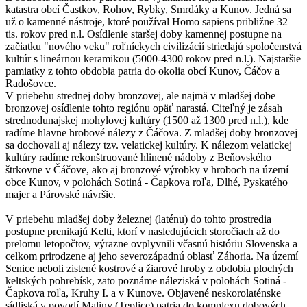
katastra obcí Častkov, Rohov, Rybky, Smrdáky a Kunov. Jedná sa
už o kamenné nástroje, ktoré používal Homo sapiens približne 32
tis. rokov pred n.l. Osídlenie staršej doby kamennej postupne na
začiatku "nového veku" roľníckych civilizácií striedajú spoločenstvá
kultúr s lineárnou keramikou (5000-4300 rokov pred n.l.). Najstaršie
pamiatky z tohto obdobia patria do okolia obcí Kunov, Čáčov a
Radošovce.
V priebehu strednej doby bronzovej, ale najmä v mladšej dobe
bronzovej osídlenie tohto regiónu opäť narastá. Citeľný je zásah
strednodunajskej mohylovej kultúry (1500 až 1300 pred n.l.), kde
radíme hlavne hrobové nálezy z Čáčova. Z mladšej doby bronzovej
sa dochovali aj nálezy tzv. velatickej kultúry. K nálezom velatickej
kultúry radíme rekonštruované hlinené nádoby z Beňovského
štrkovne v Čáčove, ako aj bronzové výrobky v hroboch na území
obce Kunov, v polohách Sotiná - Čapkova roľa, Dlhé, Pyskatého
majer a Párovské návršie.
V priebehu mladšej doby železnej (laténu) do tohto prostredia
postupne prenikajú Kelti, ktorí v nasledujúcich storočiach až do
prelomu letopočtov, výrazne ovplyvnili včasnú históriu Slovenska a
celkom prirodzene aj jeho severozápadnú oblasť Záhoria. Na území
Senice neboli zistené kostrové a žiarové hroby z obdobia plochých
keltských pohrebísk, zato poznáme náleziská v polohách Sotiná -
Čapkova roľa, Kruhy I. a v Kunove. Objavené neskorolaténske
sídliská v povodí Maliny (Teplice) patria do komplexu dobových