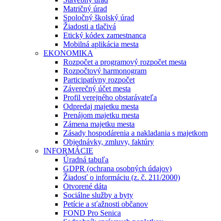
Matričný úrad
Spoločný školský úrad
Žiadosti a tlačivá
Etický kódex zamestnanca
Mobilná aplikácia mesta
EKONOMIKA
Rozpočet a programový rozpočet mesta
Rozpočtový harmonogram
Participatívny rozpočet
Záverečný účet mesta
Profil verejného obstarávateľa
Odpredaj majetku mesta
Prenájom majetku mesta
Zámena majetku mesta
Zásady hospodárenia a nakladania s majetkom
Objednávky, zmluvy, faktúry
INFORMÁCIE
Úradná tabuľa
GDPR (ochrana osobných údajov)
Žiadosť o informáciu (z. č. 211/2000)
Otvorené dáta
Sociálne služby a byty
Petície a sťažnosti občanov
FOND Pro Senica