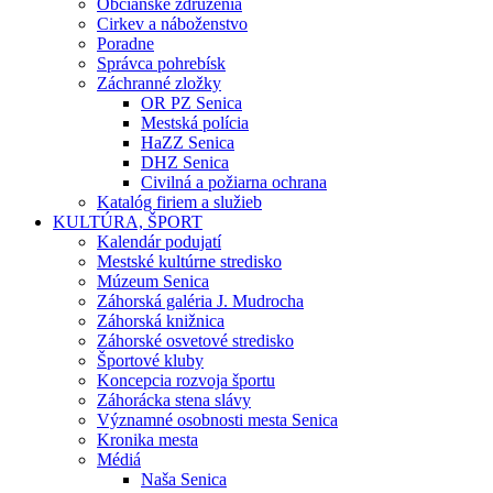
Občianske združenia
Cirkev a náboženstvo
Poradne
Správca pohrebísk
Záchranné zložky
OR PZ Senica
Mestská polícia
HaZZ Senica
DHZ Senica
Civilná a požiarna ochrana
Katalóg firiem a služieb
KULTÚRA, ŠPORT
Kalendár podujatí
Mestské kultúrne stredisko
Múzeum Senica
Záhorská galéria J. Mudrocha
Záhorská knižnica
Záhorské osvetové stredisko
Športové kluby
Koncepcia rozvoja športu
Záhorácka stena slávy
Významné osobnosti mesta Senica
Kronika mesta
Médiá
Naša Senica