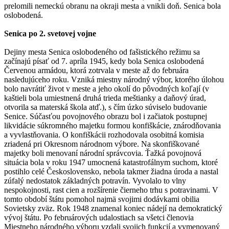
prelomili nemeckú obranu na okraji mesta a vnikli doň. Senica bola
oslobodená.
Senica po 2. svetovej vojne
Dejiny mesta Senica oslobodeného od fašistického režimu sa
začínajú písať od 7. apríla 1945, kedy bola Senica oslobodená
Červenou armádou, ktorá zotrvala v meste až do februára
nasledujúceho roku. Vzniká miestny národný výbor, ktorého úlohou
bolo navrátiť život v meste a jeho okolí do pôvodných koľají (v
kaštieli bola umiestnená druhá trieda meštianky a daňový úrad,
otvorila sa materská škola atď.), s čím úzko súviselo budovanie
Senice. Súčasťou povojnového obrazu bol i začiatok postupnej
likvidácie súkromného majetku formou konfiškácie, znárodňovania
a vyvlastňovania. O konfiškácii rozhodovala osobitná komisia
zriadená pri Okresnom národnom výbore. Na skonfiškované
majetky boli menovaní národní správcovia. Ťažká povojnová
situácia bola v roku 1947 umocnená katastrofálnym suchom, ktoré
postihlo celé Československo, nebola takmer žiadna úroda a nastal
zúfalý nedostatok základných potravín. Vyvolalo to vlny
nespokojnosti, rast cien a rozšírenie čierneho trhu s potravinami. V
tomto období štátu pomohol najmä svojimi dodávkami obilia
Sovietsky zväz. Rok 1948 znamenal koniec nádejí na demokratický
vývoj štátu. Po februárových udalostiach sa všetci členovia
Miestneho národného výboru vzdali svojich funkcií a vymenovaný