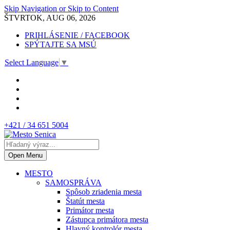
Skip Navigation or Skip to Content
ŠTVRTOK, AUG 06, 2026
PRIHLÁSENIE / FACEBOOK
SPÝTAJTE SA MSÚ
Select Language
▼
+421 / 34 651 5004
Open Menu
MESTO
SAMOSPRÁVA
Spôsob zriadenia mesta
Štatút mesta
Primátor mesta
Zástupca primátora mesta
Hlavný kontrolór mesta