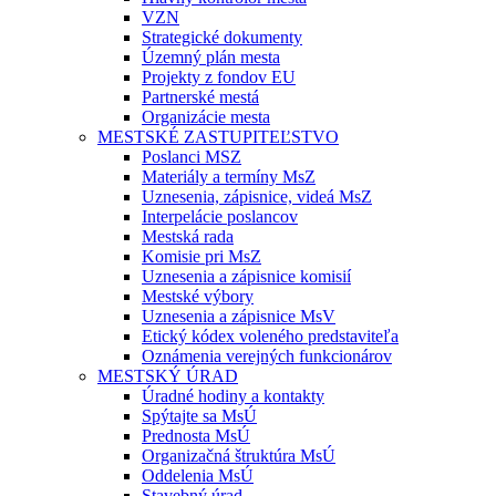
VZN
Strategické dokumenty
Územný plán mesta
Projekty z fondov EU
Partnerské mestá
Organizácie mesta
MESTSKÉ ZASTUPITEĽSTVO
Poslanci MSZ
Materiály a termíny MsZ
Uznesenia, zápisnice, videá MsZ
Interpelácie poslancov
Mestská rada
Komisie pri MsZ
Uznesenia a zápisnice komisií
Mestské výbory
Uznesenia a zápisnice MsV
Etický kódex voleného predstaviteľa
Oznámenia verejných funkcionárov
MESTSKÝ ÚRAD
Úradné hodiny a kontakty
Spýtajte sa MsÚ
Prednosta MsÚ
Organizačná štruktúra MsÚ
Oddelenia MsÚ
Stavebný úrad