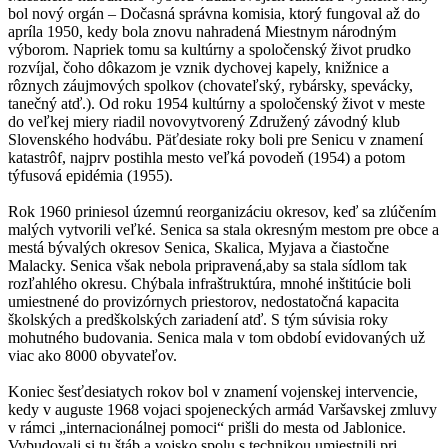
bol nový orgán – Dočasná správna komisia, ktorý fungoval až do
apríla 1950, kedy bola znovu nahradená Miestnym národným
výborom. Napriek tomu sa kultúrny a spoločenský život prudko
rozvíjal, čoho dôkazom je vznik dychovej kapely, knižnice a
rôznych záujmových spolkov (chovateľský, rybársky, spevácky,
tanečný atď.). Od roku 1954 kultúrny a spoločenský život v meste
do veľkej miery riadil novovytvorený Združený závodný klub
Slovenského hodvábu. Päťdesiate roky boli pre Senicu v znamení
katastrôf, najprv postihla mesto veľká povodeň (1954) a potom
týfusová epidémia (1955).
Rok 1960 priniesol územnú reorganizáciu okresov, keď sa zlúčením
malých vytvorili veľké. Senica sa stala okresným mestom pre obce a
mestá bývalých okresov Senica, Skalica, Myjava a čiastočne
Malacky. Senica však nebola pripravená,aby sa stala sídlom tak
rozľahlého okresu. Chýbala infraštruktúra, mnohé inštitúcie boli
umiestnené do provizórnych priestorov, nedostatočná kapacita
školských a predškolských zariadení atď. S tým súvisia roky
mohutného budovania. Senica mala v tom období evidovaných už
viac ako 8000 obyvateľov.
Koniec šesťdesiatych rokov bol v znamení vojenskej intervencie,
kedy v auguste 1968 vojaci spojeneckých armád Varšavskej zmluvy
v rámci „internacionálnej pomoci“ prišli do mesta od Jablonice.
Vybudovali si tu štáb a vojsko spolu s technikou umiestnili pri