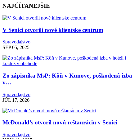
NAJČÍTANEJŠIE
V Senici otvorili nové klientske centrum
Spravodajstvo
SEP 05, 2025
Zo zápisníka MsP: Kôň v Kunove, poškodená izba
v…
Spravodajstvo
JÚL 17, 2026
McDonald’s otvoril novú reštauráciu v Senici
Spravodajstvo