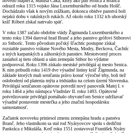
nového majiteľa, Matúša Čáka, ktorý ako pán Holíča a Branča
odrazil roku 1315 vojsko Jána Luxemburského od hradu Holíč.
Dochádzalo však k novým zrážkam, dokonca obidve panstvá boli
nejakú dobu v rakúskych rukách. Až okolo roku 1332 ich uhorský
kráľ Róbert získal natrvalo späť.
V roku 1387 začalo obdobie vlády Žigmunda Luxemburského a
tento roku 1394 daroval hrad Branč a jeho panstvo grófovi Stiborovi
zo Stiboríc. Tento pôvodom poľský šľachtic postupne získal
rozsiahle panstvo vrátane Nového Mesta, Modry, Beckova, Čachtíc
a iných karpatských a záhorských panstiev. Mestotvorný proces
zasiahol aj tieto oblasti a sám zemepán Stibor ho výdatne
podporoval. Roku 1396 získalo mestské privilégiá aj mesto Senica.
K nim pribudli roku 1419 dve výsadné listiny kráľ Žigmunda, na
základe ktorých mali seničania právo konať výročné trhy, boli tiež
oslobodení od platenia mýta a tridsiatku na celom území Slovenska.
Privilégiá seničanom opätovne potvrdil nový panovník Matej I. v
roku 1464 a jeho nástupca Vladislav II. roku 1493. Opätovné
potvrdzovanie privilégií pomáhalo obyvateľom Senice udržiavať
výsadné postavenie mestečka a jeho značnú hospodársku
samostatnosť.
Začiatok novoveku priniesol zmenu zemepána hradu a panstva
Branč. Jeho vlastníkom sa stal rod Nyáryovcov spolu s dedičmi
Pankráca z Mikuláša. Keď roku 1551 zostavoval František Nyáry