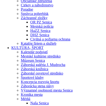
Občianske združenia
Cirkev a náboženstvo
Poradne
Správca pohrebísk
Záchranné zložky
OR PZ Senica
Mestská polícia
HaZZ Senica
DHZ Senica
Civilná a požiarna ochrana
Katalóg firiem a služieb
KULTÚRA, ŠPORT
Kalendár podujatí
Mestské kultúrne stredisko
Múzeum Senica
Záhorská galéria J. Mudrocha
Záhorská knižnica
Záhorské osvetové stredisko
Športové kluby
Koncepcia rozvoja športu
Záhorácka stena slávy
Významné osobnosti mesta Senica
Kronika mesta
Médiá
Naša Senica