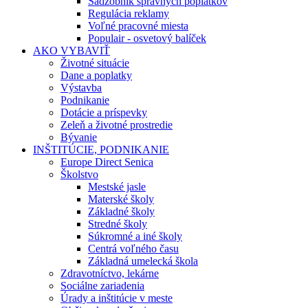
Sadzobník správnych poplatkov
Regulácia reklamy
Voľné pracovné miesta
Populair - osvetový balíček
AKO VYBAVIŤ
Životné situácie
Dane a poplatky
Výstavba
Podnikanie
Dotácie a príspevky
Zeleň a životné prostredie
Bývanie
INŠTITÚCIE, PODNIKANIE
Europe Direct Senica
Školstvo
Mestské jasle
Materské školy
Základné školy
Stredné školy
Súkromné a iné školy
Centrá voľného času
Základná umelecká škola
Zdravotníctvo, lekárne
Sociálne zariadenia
Úrady a inštitúcie v meste