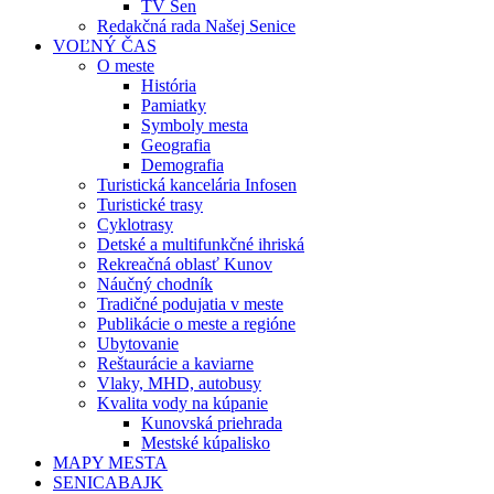
TV Sen
Redakčná rada Našej Senice
VOĽNÝ ČAS
O meste
História
Pamiatky
Symboly mesta
Geografia
Demografia
Turistická kancelária Infosen
Turistické trasy
Cyklotrasy
Detské a multifunkčné ihriská
Rekreačná oblasť Kunov
Náučný chodník
Tradičné podujatia v meste
Publikácie o meste a regióne
Ubytovanie
Reštaurácie a kaviarne
Vlaky, MHD, autobusy
Kvalita vody na kúpanie
Kunovská priehrada
Mestské kúpalisko
MAPY MESTA
SENICABAJK