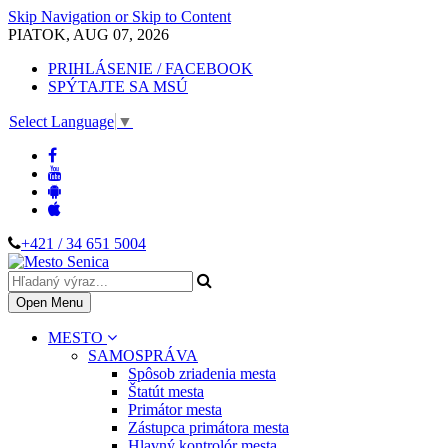
Skip Navigation or Skip to Content
PIATOK, AUG 07, 2026
PRIHLÁSENIE / FACEBOOK
SPÝTAJTE SA MSÚ
Select Language
▼
+421 / 34 651 5004
Open Menu
MESTO
SAMOSPRÁVA
Spôsob zriadenia mesta
Štatút mesta
Primátor mesta
Zástupca primátora mesta
Hlavný kontrolór mesta