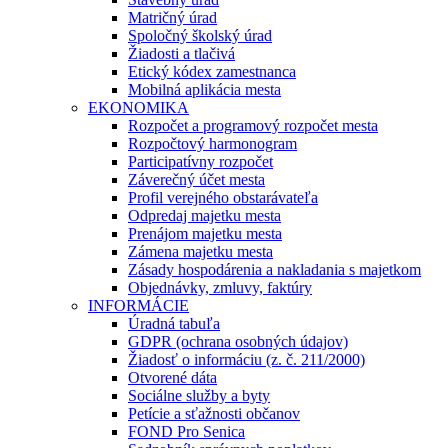
Matričný úrad
Spoločný školský úrad
Žiadosti a tlačivá
Etický kódex zamestnanca
Mobilná aplikácia mesta
EKONOMIKA
Rozpočet a programový rozpočet mesta
Rozpočtový harmonogram
Participatívny rozpočet
Záverečný účet mesta
Profil verejného obstarávateľa
Odpredaj majetku mesta
Prenájom majetku mesta
Zámena majetku mesta
Zásady hospodárenia a nakladania s majetkom
Objednávky, zmluvy, faktúry
INFORMÁCIE
Úradná tabuľa
GDPR (ochrana osobných údajov)
Žiadosť o informáciu (z. č. 211/2000)
Otvorené dáta
Sociálne služby a byty
Petície a sťažnosti občanov
FOND Pro Senica