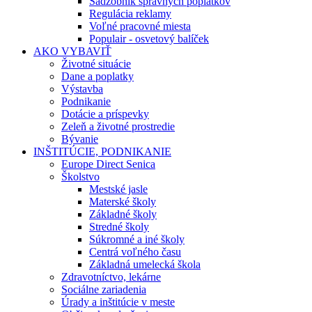
Sadzobník správnych poplatkov
Regulácia reklamy
Voľné pracovné miesta
Populair - osvetový balíček
AKO VYBAVIŤ
Životné situácie
Dane a poplatky
Výstavba
Podnikanie
Dotácie a príspevky
Zeleň a životné prostredie
Bývanie
INŠTITÚCIE, PODNIKANIE
Europe Direct Senica
Školstvo
Mestské jasle
Materské školy
Základné školy
Stredné školy
Súkromné a iné školy
Centrá voľného času
Základná umelecká škola
Zdravotníctvo, lekárne
Sociálne zariadenia
Úrady a inštitúcie v meste