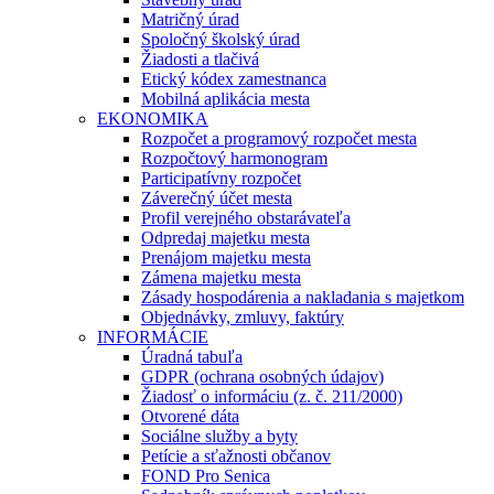
Matričný úrad
Spoločný školský úrad
Žiadosti a tlačivá
Etický kódex zamestnanca
Mobilná aplikácia mesta
EKONOMIKA
Rozpočet a programový rozpočet mesta
Rozpočtový harmonogram
Participatívny rozpočet
Záverečný účet mesta
Profil verejného obstarávateľa
Odpredaj majetku mesta
Prenájom majetku mesta
Zámena majetku mesta
Zásady hospodárenia a nakladania s majetkom
Objednávky, zmluvy, faktúry
INFORMÁCIE
Úradná tabuľa
GDPR (ochrana osobných údajov)
Žiadosť o informáciu (z. č. 211/2000)
Otvorené dáta
Sociálne služby a byty
Petície a sťažnosti občanov
FOND Pro Senica