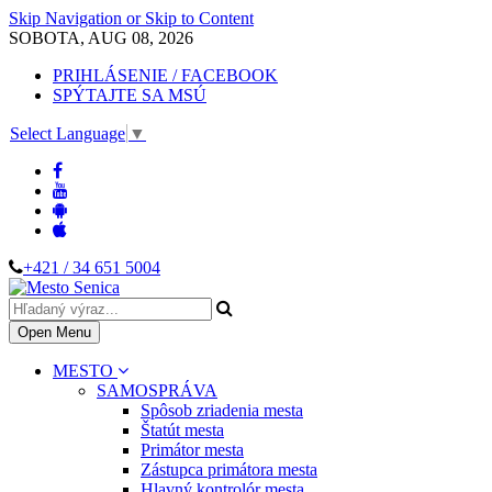
Skip Navigation or Skip to Content
SOBOTA, AUG 08, 2026
PRIHLÁSENIE / FACEBOOK
SPÝTAJTE SA MSÚ
Select Language
▼
+421 / 34 651 5004
Open Menu
MESTO
SAMOSPRÁVA
Spôsob zriadenia mesta
Štatút mesta
Primátor mesta
Zástupca primátora mesta
Hlavný kontrolór mesta