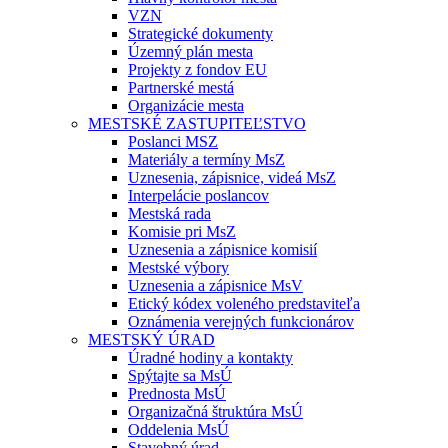
VZN
Strategické dokumenty
Územný plán mesta
Projekty z fondov EU
Partnerské mestá
Organizácie mesta
MESTSKÉ ZASTUPITEĽSTVO
Poslanci MSZ
Materiály a termíny MsZ
Uznesenia, zápisnice, videá MsZ
Interpelácie poslancov
Mestská rada
Komisie pri MsZ
Uznesenia a zápisnice komisií
Mestské výbory
Uznesenia a zápisnice MsV
Etický kódex voleného predstaviteľa
Oznámenia verejných funkcionárov
MESTSKÝ ÚRAD
Úradné hodiny a kontakty
Spýtajte sa MsÚ
Prednosta MsÚ
Organizačná štruktúra MsÚ
Oddelenia MsÚ
Stavebný úrad