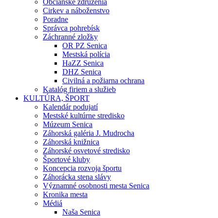
Občianske združenia
Cirkev a náboženstvo
Poradne
Správca pohrebísk
Záchranné zložky
OR PZ Senica
Mestská polícia
HaZZ Senica
DHZ Senica
Civilná a požiarna ochrana
Katalóg firiem a služieb
KULTÚRA, ŠPORT
Kalendár podujatí
Mestské kultúrne stredisko
Múzeum Senica
Záhorská galéria J. Mudrocha
Záhorská knižnica
Záhorské osvetové stredisko
Športové kluby
Koncepcia rozvoja športu
Záhorácka stena slávy
Významné osobnosti mesta Senica
Kronika mesta
Médiá
Naša Senica