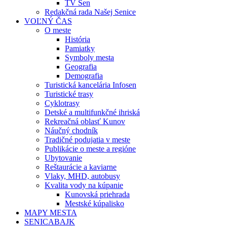
TV Sen
Redakčná rada Našej Senice
VOĽNÝ ČAS
O meste
História
Pamiatky
Symboly mesta
Geografia
Demografia
Turistická kancelária Infosen
Turistické trasy
Cyklotrasy
Detské a multifunkčné ihriská
Rekreačná oblasť Kunov
Náučný chodník
Tradičné podujatia v meste
Publikácie o meste a regióne
Ubytovanie
Reštaurácie a kaviarne
Vlaky, MHD, autobusy
Kvalita vody na kúpanie
Kunovská priehrada
Mestské kúpalisko
MAPY MESTA
SENICABAJK