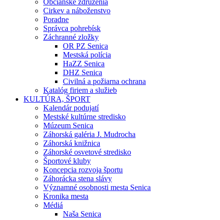
Občianske združenia
Cirkev a náboženstvo
Poradne
Správca pohrebísk
Záchranné zložky
OR PZ Senica
Mestská polícia
HaZZ Senica
DHZ Senica
Civilná a požiarna ochrana
Katalóg firiem a služieb
KULTÚRA, ŠPORT
Kalendár podujatí
Mestské kultúrne stredisko
Múzeum Senica
Záhorská galéria J. Mudrocha
Záhorská knižnica
Záhorské osvetové stredisko
Športové kluby
Koncepcia rozvoja športu
Záhorácka stena slávy
Významné osobnosti mesta Senica
Kronika mesta
Médiá
Naša Senica