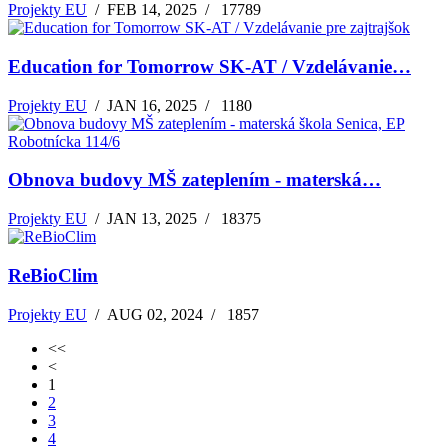
Projekty EU
/
FEB 14, 2025
/
17789
Education for Tomorrow SK-AT / Vzdelávanie…
Projekty EU
/
JAN 16, 2025
/
1180
Obnova budovy MŠ zateplením - materská…
Projekty EU
/
JAN 13, 2025
/
18375
ReBioClim
Projekty EU
/
AUG 02, 2024
/
1857
<<
<
1
2
3
4