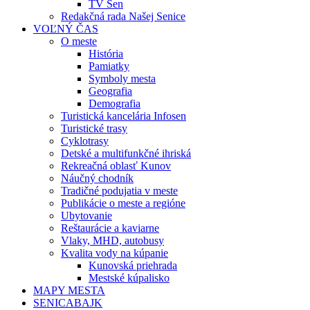
TV Sen
Redakčná rada Našej Senice
VOĽNÝ ČAS
O meste
História
Pamiatky
Symboly mesta
Geografia
Demografia
Turistická kancelária Infosen
Turistické trasy
Cyklotrasy
Detské a multifunkčné ihriská
Rekreačná oblasť Kunov
Náučný chodník
Tradičné podujatia v meste
Publikácie o meste a regióne
Ubytovanie
Reštaurácie a kaviarne
Vlaky, MHD, autobusy
Kvalita vody na kúpanie
Kunovská priehrada
Mestské kúpalisko
MAPY MESTA
SENICABAJK