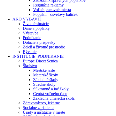
Sadzobník správnych poplatkov
Regulácia reklamy
Voľné pracovné miesta
Populair - osvetový balíček
AKO VYBAVIŤ
Životné situácie
Dane a poplatky
Výstavba
Podnikanie
Dotácie a príspevky
Zeleň a životné prostredie
Bývanie
INŠTITÚCIE, PODNIKANIE
Europe Direct Senica
Školstvo
Mestské jasle
Materské školy
Základné školy
Stredné školy
Súkromné a iné školy
Centrá voľného času
Základná umelecká škola
Zdravotníctvo, lekárne
Sociálne zariadenia
Úrady a inštitúcie v meste