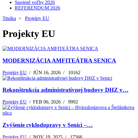
Spojené voľby 2026
REFERENDUM 2026
Titulka
>
Projekty EU
Projekty EU
MODERNIZÁCIA AMFITEÁTRA SENICA
Projekty EU
/
JÚN 16, 2026
/
10162
Rekonštrukcia administratívnej budovy DHZ v…
Projekty EU
/
FEB 06, 2026
/
9992
Zvýšenie cyklodopravy v Senici –…
Projekty EU
/
NOV 19, 2025
/
17566