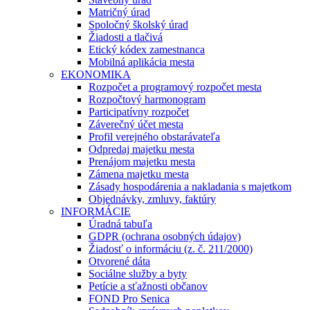
Matričný úrad
Spoločný školský úrad
Žiadosti a tlačivá
Etický kódex zamestnanca
Mobilná aplikácia mesta
EKONOMIKA
Rozpočet a programový rozpočet mesta
Rozpočtový harmonogram
Participatívny rozpočet
Záverečný účet mesta
Profil verejného obstarávateľa
Odpredaj majetku mesta
Prenájom majetku mesta
Zámena majetku mesta
Zásady hospodárenia a nakladania s majetkom
Objednávky, zmluvy, faktúry
INFORMÁCIE
Úradná tabuľa
GDPR (ochrana osobných údajov)
Žiadosť o informáciu (z. č. 211/2000)
Otvorené dáta
Sociálne služby a byty
Petície a sťažnosti občanov
FOND Pro Senica