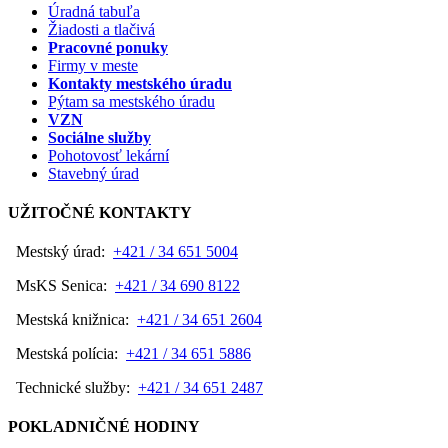
Úradná tabuľa
Žiadosti a tlačivá
Pracovné ponuky
Firmy v meste
Kontakty mestského úradu
Pýtam sa mestského úradu
VZN
Sociálne služby
Pohotovosť lekární
Stavebný úrad
UŽITOČNÉ KONTAKTY
Mestský úrad:
+421 / 34 651 5004
MsKS Senica:
+421 / 34 690 8122
Mestská knižnica:
+421 / 34 651 2604
Mestská polícia:
+421 / 34 651 5886
Technické služby:
+421 / 34 651 2487
POKLADNIČNÉ HODINY