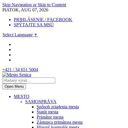
Skip Navigation or Skip to Content
PIATOK, AUG 07, 2026
PRIHLÁSENIE / FACEBOOK
SPÝTAJTE SA MSÚ
Select Language
▼
+421 / 34 651 5004
Open Menu
MESTO
SAMOSPRÁVA
Spôsob zriadenia mesta
Štatút mesta
Primátor mesta
Zástupca primátora mesta
Hlavný kontrolór mesta