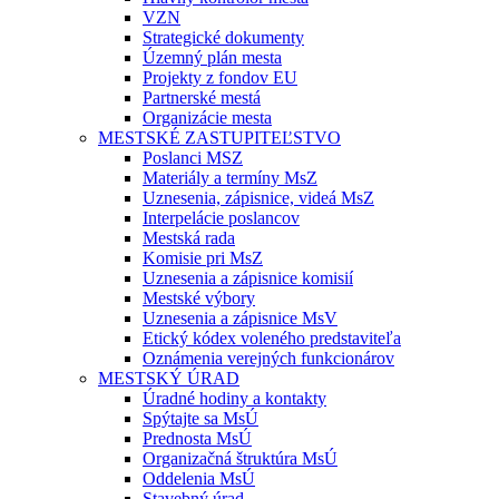
VZN
Strategické dokumenty
Územný plán mesta
Projekty z fondov EU
Partnerské mestá
Organizácie mesta
MESTSKÉ ZASTUPITEĽSTVO
Poslanci MSZ
Materiály a termíny MsZ
Uznesenia, zápisnice, videá MsZ
Interpelácie poslancov
Mestská rada
Komisie pri MsZ
Uznesenia a zápisnice komisií
Mestské výbory
Uznesenia a zápisnice MsV
Etický kódex voleného predstaviteľa
Oznámenia verejných funkcionárov
MESTSKÝ ÚRAD
Úradné hodiny a kontakty
Spýtajte sa MsÚ
Prednosta MsÚ
Organizačná štruktúra MsÚ
Oddelenia MsÚ
Stavebný úrad