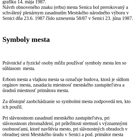
grafiku 14. mája 1987.
Návrh obnoveného znaku (erbu) mesta Senica bol prerokovaný a
schválený plenárnym zasadnutím Mestského národného výboru v
Senici dňa 23.6. 1987 číslo uznesenia 58/87 v Senici 23. júna 1987.
Symboly mesta
Právnické a fyzické osoby môžu používať symboly mesta len so
súhlasom mesta.
Erbom mesta a vlajkou mesta sa označuje budova, ktorá je sídlom
orgánov mesta, zasadaciu miestnosť mestského zastupiteľstva a
úradnú miestnosť primátora mesta.
Za dôstojné zaobchádzanie so symbolmi mesta zodpovedá ten, kto
ich použil.
Pri slávnostnom zasadnutí mestského zastupiteľstva, pri
slávnostnom zhromaždení, pri príležitosti stretnutí s významnými
osobnosťami, ktoré navštívia mesto, pri slávnostných obradoch v
obradnej sieni Mestského úradu v Senici a pod. primátor mesta