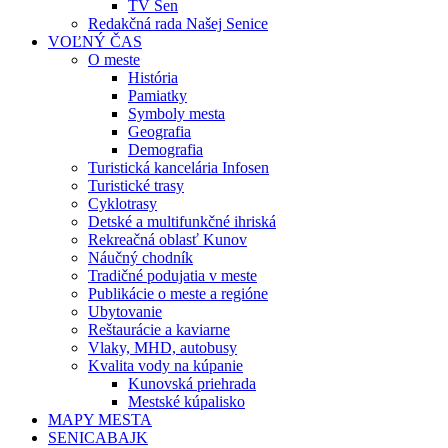
TV Sen
Redakčná rada Našej Senice
VOĽNÝ ČAS
O meste
História
Pamiatky
Symboly mesta
Geografia
Demografia
Turistická kancelária Infosen
Turistické trasy
Cyklotrasy
Detské a multifunkčné ihriská
Rekreačná oblasť Kunov
Náučný chodník
Tradičné podujatia v meste
Publikácie o meste a regióne
Ubytovanie
Reštaurácie a kaviarne
Vlaky, MHD, autobusy
Kvalita vody na kúpanie
Kunovská priehrada
Mestské kúpalisko
MAPY MESTA
SENICABAJK