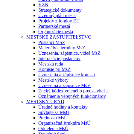
VZN
Strategické dokumenty
Územný plán mesta
Projekty z fondov EU
Partnerské mestá
Organizácie mesta
MESTSKÉ ZASTUPITEĽSTVO
Poslanci MSZ
Materiály a termíny MsZ
Uznesenia, zápisnice, videá MsZ
Interpelácie poslancov
Mestská rada
Komisie pri MsZ
Uznesenia a zápisnice komisií
Mestské výbory
Uznesenia a zápisnice MsV
Etický kódex voleného predstaviteľa
Oznámenia verejných funkcionárov
MESTSKÝ ÚRAD
Úradné hodiny a kontakty
Spýtajte sa MsÚ
Prednosta MsÚ
Organizačná štruktúra MsÚ
Oddelenia MsÚ
Stavebný úrad