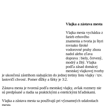
Vlajka a zástava mesta
Vlajka mesta vychádza z
farieb erbového
znamenia a tvoria ju štyri
rovnako široké
vodorovné pruhy zhora
nadol alebo zľava
doprava : biely, červený,
modrý a žltý. Vlajka
podľa zásad domácej
mestskej vlajkovej tvorby
je ukončená zástrihom siahajúcim do jednej tretiny listu vlajky / tzv.
lastovičí chvost/. Pomer dĺžky a šírky je 3:2.
Zástava mesta je tvorená podľa mestskej vlajky, avšak rozmery nie
sú predpísané a riadia sa praktickými a estetickými hľadiskami.
Vlajka a zástava mesta sa používajú pri významných udalostiach
mesta.