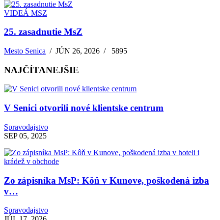
VIDEÁ MSZ
25. zasadnutie MsZ
Mesto Senica
/
JÚN 26, 2026
/
5895
NAJČÍTANEJŠIE
V Senici otvorili nové klientske centrum
Spravodajstvo
SEP 05, 2025
Zo zápisníka MsP: Kôň v Kunove, poškodená izba
v…
Spravodajstvo
JÚL 17, 2026