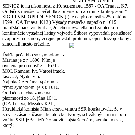
* SIGILLVM. OPPIDI.
SENICZ je na písomnosti z 19. septembra 1567 - OA Trnava, K7.
Odtlačok menšieho pečatidla s priemerom 25 mm s kruhopisom *
SIGILLVM. OPPIDI. SENICN (!) je na písomnosti z 25. októbra
1599 - OA Trnava, K12.) Výsady mestečka napadlo r. 1615
brančské panstvo, tvrdiac, že jeho obyvatelia pod zámienkou
konfirmácie výsadnej listiny vojvodu Štibora vypovedali poslušnosť
svojim zemepánom, verejne povstali proti nim, opustili svoje domy a
zanechali mesto prázdne.
Ďalšie pečatidlo so symbolom sv.
Martina je z r. 1606. Ním je
overená písomnosť z r. 1671 -
MOL Kamarai Ivt. Városi iratok,
fasc. 27, Nyitra vm.
Najmladšie známe typárium s
týmto symbolom- je z r. 1616.
Odtlačok nachádzame na
písomnosti zo 16. júna 1641.
(OA Trnava, Missiles K21.)
Heraldická komisia Ministerstva vnútra SSR konštatovala, že v
zmysle zásad súčasnej heraldickej tvorby, schválených ministrom
vnútra SSR je želateľné obnoviť najstarší známy symbol mesta,
ktorý: