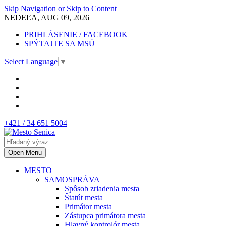
Skip Navigation or Skip to Content
NEDEĽA, AUG 09, 2026
PRIHLÁSENIE / FACEBOOK
SPÝTAJTE SA MSÚ
Select Language
▼
+421 / 34 651 5004
Open Menu
MESTO
SAMOSPRÁVA
Spôsob zriadenia mesta
Štatút mesta
Primátor mesta
Zástupca primátora mesta
Hlavný kontrolór mesta