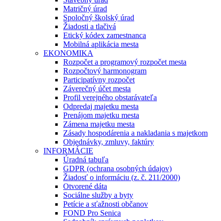
Matričný úrad
Spoločný školský úrad
Žiadosti a tlačivá
Etický kódex zamestnanca
Mobilná aplikácia mesta
EKONOMIKA
Rozpočet a programový rozpočet mesta
Rozpočtový harmonogram
Participatívny rozpočet
Záverečný účet mesta
Profil verejného obstarávateľa
Odpredaj majetku mesta
Prenájom majetku mesta
Zámena majetku mesta
Zásady hospodárenia a nakladania s majetkom
Objednávky, zmluvy, faktúry
INFORMÁCIE
Úradná tabuľa
GDPR (ochrana osobných údajov)
Žiadosť o informáciu (z. č. 211/2000)
Otvorené dáta
Sociálne služby a byty
Petície a sťažnosti občanov
FOND Pro Senica