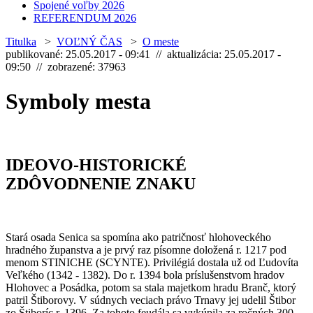
Spojené voľby 2026
REFERENDUM 2026
Titulka
>
VOĽNÝ ČAS
>
O meste
publikované: 25.05.2017 - 09:41 // aktualizácia: 25.05.2017 -
09:50 // zobrazené: 37963
Symboly mesta
IDEOVO-HISTORICKÉ
ZDÔVODNENIE ZNAKU
Stará osada Senica sa spomína ako patričnosť hlohoveckého
hradného županstva a je prvý raz písomne doložená r. 1217 pod
menom STINICHE (SCYNTE). Privilégiá dostala už od Ľudovíta
Veľkého (1342 - 1382). Do r. 1394 bola príslušenstvom hradov
Hlohovec a Posádka, potom sa stala majetkom hradu Branč, ktorý
patril Štiborovy. V súdnych veciach právo Trnavy jej udelil Štibor
zo Štiboríc r. 1396. Za tohoto feudála sa vykúpila za ročných 300