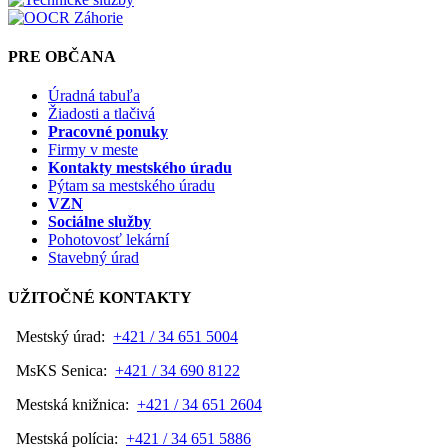
PRE OBČANA
Úradná tabuľa
Žiadosti a tlačivá
Pracovné ponuky
Firmy v meste
Kontakty mestského úradu
Pýtam sa mestského úradu
VZN
Sociálne služby
Pohotovosť lekární
Stavebný úrad
UŽITOČNÉ KONTAKTY
Mestský úrad:
+421 / 34 651 5004
MsKS Senica:
+421 / 34 690 8122
Mestská knižnica:
+421 / 34 651 2604
Mestská polícia:
+421 / 34 651 5886