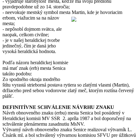
- vyjadruje starobylosť mesta, keďže má svoju predlohu
pravdepodobne už zo 14. storočia;
- neevokuje mestský symbol mesta Martin, kde je hovoriacim
erbom, viažucim sa na
názov
mesta;
- nepôsobí dojmom svätca, ale
naopak, celkom civilne;
- je v našej heraldickej tvorbe
jedinečný, čím je daná jeho
vysoká heraldická hodnota.
Podľa názoru heraldickej komisie
má mať znak (erb) mesta Senica
takúto podobu:
Zo spodného okraja modrého
štítu vyrastá strieborná postava rytiera so zlatými vlasmi (Martin),
držiaceho pred sebou vodorovne zlatý meč, ktorým roztína červený
plášť.
DEFINITÍVNE SCHVÁLENIE NÁVRHU ZNAKU
Návrh obnoveného znaku (erbu) mesta Senica bol posúdený v
Heraldickej komisii MV SSR 2. apríla 1987 a bol doporučený na
schválenie plenárnemu zasadnutiu MsNV.
Výtvarný návrh obnoveného znaku Senice realizoval výtvarník L.
Čisárik ml. a bol schválený výtvarnou komisiou SFVU pre úžitkovú