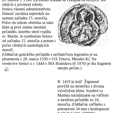
zlatých z povinnej roboty.
Senica vlastnú administratívnu
činnosť zavádza najneskôr na
samom začiatku 15. storočia.
Práve do tohoto obdobia sa nám
hlási aj prvé známe mestské
pečatidlo, ktorého stred vypĺňa
sv. Martin. Je symbolom Senice
od začiatku 15. storočia a potom i
počas všetkých nasledujúcich
storočí.
(Odtlačok gotického pečatidla s nečitateľnou legendou je na
písomnosti z 28. marca 1530 v OA Trnava, Missiles Kl. Na
svedectve Senice z r. 1444 v MA Bratislava (S 1970) je iba fragment
takejto pečate.)
R. 1419 ju kráľ Žigmund
povýšil na mestečko s dvoma
výročnými trhmi. Symbol sv.
Martina nachádzame na väčšom
a menšom pečatidle zo 16.
storočia. (Odtlačok väčšieho s
priemerom 34 mm s kruhopisom