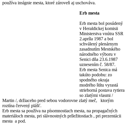
používa insígnie mesta, ktoré zároveň aj uschováva.
Erb mesta
Erb mesta bol posúdený
v Heraldickej komisii
Ministerstva vnútra SSR
2.apríla 1987 a bol
schválený plenárnym
zasadnutím Mestského
národného výboru v
Senici dňa 23.6.1987
uznesením č. 58/87.
Erb mesta Senica má
takúto podobu: zo
spodného okraja
modrého štítu vyrastá
strieborná postava rytiera
so zlatými vlasmi /
Martin /, držiaceho pred sebou vodorovne zlatý meč, ktorým
roztína červený plášť.
Erb mesta sa používa na písomnostiach mesta, na propagačných
materiáloch mesta, pri slávnostných príležitostiach , pri prezentácii
mesta a pod.