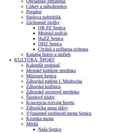
Občianske združenia
Cirkev a náboženstvo
Poradne
Správca pohrebísk
Záchranné zložky
OR PZ Senica
Mestská polícia
HaZZ Senica
DHZ Senica
Civilná a požiarna ochrana
Katalóg firiem a služieb
KULTÚRA, ŠPORT
Kalendár podujatí
Mestské kultúrne stredisko
Múzeum Senica
Záhorská galéria J. Mudrocha
Záhorská knižnica
Záhorské osvetové stredisko
Športové kluby
Koncepcia rozvoja športu
Záhorácka stena slávy
Významné osobnosti mesta Senica
Kronika mesta
Médiá
Naša Senica