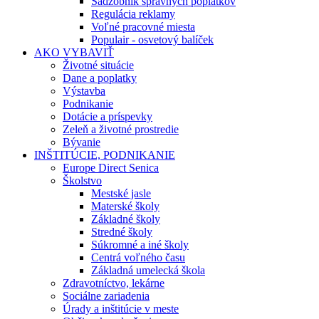
Sadzobník správnych poplatkov
Regulácia reklamy
Voľné pracovné miesta
Populair - osvetový balíček
AKO VYBAVIŤ
Životné situácie
Dane a poplatky
Výstavba
Podnikanie
Dotácie a príspevky
Zeleň a životné prostredie
Bývanie
INŠTITÚCIE, PODNIKANIE
Europe Direct Senica
Školstvo
Mestské jasle
Materské školy
Základné školy
Stredné školy
Súkromné a iné školy
Centrá voľného času
Základná umelecká škola
Zdravotníctvo, lekárne
Sociálne zariadenia
Úrady a inštitúcie v meste