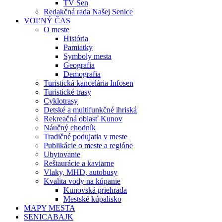
TV Sen
Redakčná rada Našej Senice
VOĽNÝ ČAS
O meste
História
Pamiatky
Symboly mesta
Geografia
Demografia
Turistická kancelária Infosen
Turistické trasy
Cyklotrasy
Detské a multifunkčné ihriská
Rekreačná oblasť Kunov
Náučný chodník
Tradičné podujatia v meste
Publikácie o meste a regióne
Ubytovanie
Reštaurácie a kaviarne
Vlaky, MHD, autobusy
Kvalita vody na kúpanie
Kunovská priehrada
Mestské kúpalisko
MAPY MESTA
SENICABAJK