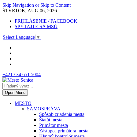
Skip Navigation or Skip to Content
ŠTVRTOK, AUG 06, 2026
PRIHLÁSENIE / FACEBOOK
SPÝTAJTE SA MSÚ
Select Language
▼
+421 / 34 651 5004
Open Menu
MESTO
SAMOSPRÁVA
Spôsob zriadenia mesta
Štatút mesta
Primátor mesta
Zástupca primátora mesta
Hlavný kontrolór mesta