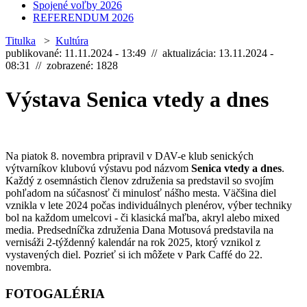
Spojené voľby 2026
REFERENDUM 2026
Titulka
>
Kultúra
publikované: 11.11.2024 - 13:49 // aktualizácia: 13.11.2024 -
08:31 // zobrazené: 1828
Výstava Senica vtedy a dnes
Na piatok 8. novembra pripravil v DAV-e klub senických
výtvarníkov klubovú výstavu pod názvom
Senica vtedy a dnes
.
Každý z osemnástich členov združenia sa predstavil so svojím
pohľadom na súčasnosť či minulosť nášho mesta. Väčšina diel
vznikla v lete 2024 počas individuálnych plenérov, výber techniky
bol na každom umelcovi - či klasická maľba, akryl alebo mixed
media. Predsedníčka združenia Dana Motusová predstavila na
vernisáži 2-týždenný kalendár na rok 2025, ktorý vznikol z
vystavených diel. Pozrieť si ich môžete v Park Caffé do 22.
novembra.
FOTOGALÉRIA