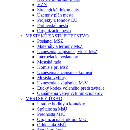
VZN
Strategické dokumenty
Územný plán mesta
Projekty z fondov EU
Partnerské mestá
Organizácie mesta
MESTSKÉ ZASTUPITEĽSTVO
Poslanci MSZ
Materiály a termíny MsZ
Uznesenia, zápisnice, videá MsZ
Interpelácie poslancov
Mestská rada
Komisie pri MsZ
Uznesenia a zápisnice komisií
Mestské výbory
Uznesenia a zápisnice MsV
Etický kódex voleného predstaviteľa
Oznámenia verejných funkcionárov
MESTSKÝ ÚRAD
Úradné hodiny a kontakty
Spýtajte sa MsÚ
Prednosta MsÚ
Organizačná štruktúra MsÚ
Oddelenia MsÚ
Stavebný úrad