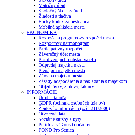
Matričný úrad
Spoločný školský úrad
Žiadosti a tlačivá
Etický kódex zamestnanca
Mobilná aplikácia mesta
EKONOMIKA
Rozpočet a programový rozpočet mesta
Rozpočtový harmonogram
Participatívny rozpočet
Záverečný účet mesta
Profil verejného obstarávateľa
Odpredaj majetku mesta
Prenájom majetku mesta
Zámena majetku mesta
Zásady hospodárenia a nakladania s majetkom
Objednávky, zmluvy, faktúry
INFORMÁCIE
Úradná tabuľa
GDPR (ochrana osobných údajov)
Žiadosť o informáciu (z. č. 211/2000)
Otvorené dáta
Sociálne služby a byty
Petície a sťažnosti občanov
FOND Pro Senica