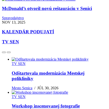
McDonald’s otvoril novú reštauráciu v Senici
Spravodajstvo
NOV 13, 2025
KALENDÁR PODUJATÍ
TV SEN
TV SEN
Odštartovala modernizácia Mestskej
polikliniky
Mesto Senica
/
JÚL 30, 2026
TV SEN
Workshop inscenovanej fotografie