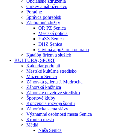
Občianske združenia
Cirkev a náboženstvo
Poradne
Správca pohrebísk
Záchranné zložky
OR PZ Senica
Mestská polícia
HaZZ Senica
DHZ Senica
Civilná a požiarna ochrana
Katalóg firiem a služieb
KULTÚRA, ŠPORT
Kalendár podujatí
Mestské kultúrne stredisko
Múzeum Senica
Záhorská galéria J. Mudrocha
Záhorská knižnica
Záhorské osvetové stredisko
Športové kluby
Koncepcia rozvoja športu
Záhorácka stena slávy
Významné osobnosti mesta Senica
Kronika mesta
Médiá
Naša Senica