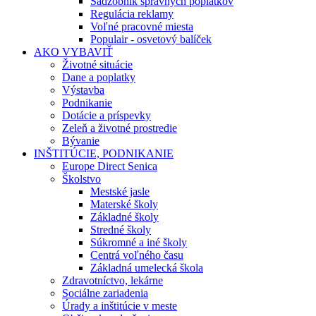
Sadzobník správnych poplatkov
Regulácia reklamy
Voľné pracovné miesta
Populair - osvetový balíček
AKO VYBAVIŤ
Životné situácie
Dane a poplatky
Výstavba
Podnikanie
Dotácie a príspevky
Zeleň a životné prostredie
Bývanie
INŠTITÚCIE, PODNIKANIE
Europe Direct Senica
Školstvo
Mestské jasle
Materské školy
Základné školy
Stredné školy
Súkromné a iné školy
Centrá voľného času
Základná umelecká škola
Zdravotníctvo, lekárne
Sociálne zariadenia
Úrady a inštitúcie v meste