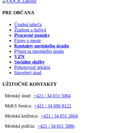
PRE OBČANA
Úradná tabuľa
Žiadosti a tlačivá
Pracovné ponuky
Firmy v meste
Kontakty mestského úradu
Pýtam sa mestského úradu
VZN
Sociálne služby
Pohotovosť lekární
Stavebný úrad
UŽITOČNÉ KONTAKTY
Mestský úrad:
+421 / 34 651 5004
MsKS Senica:
+421 / 34 690 8122
Mestská knižnica:
+421 / 34 651 2604
Mestská polícia:
+421 / 34 651 5886