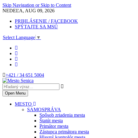
Skip Navigation or Skip to Content
NEDEĽA, AUG 09, 2026
PRIHLÁSENIE / FACEBOOK
SPÝTAJTE SA MSÚ
Select Language
▼
+421 / 34 651 5004
Open Menu
MESTO
SAMOSPRÁVA
Spôsob zriadenia mesta
Štatút mesta
Primátor mesta
Zástupca primátora mesta
Hlavný kontrolór mesta