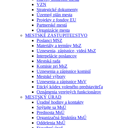
VZN
Strategické dokumenty
Územný plán mesta
Projekty z fondov EU
Partnerské mestá
Organizácie mesta
MESTSKÉ ZASTUPITEĽSTVO
Poslanci MSZ
Materiály a termíny MsZ
Uznesenia, zápisnice, videá MsZ
Interpelácie poslancov
Mestská rada
Komisie pri MsZ
Uznesenia a zápisnice komisií
Mestské výbory
Uznesenia a zápisnice MsV
Etický kódex voleného predstaviteľa
Oznámenia verejných funkcionárov
MESTSKÝ ÚRAD
Úradné hodiny a kontakty
Spýtajte sa MsÚ
Prednosta MsÚ
Organizačná štruktúra MsÚ
Oddelenia MsÚ
Stavebný úrad