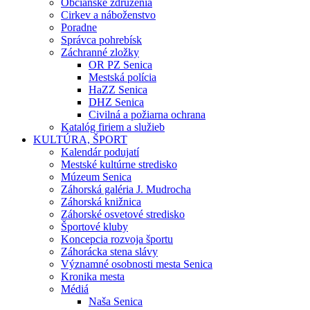
Občianske združenia
Cirkev a náboženstvo
Poradne
Správca pohrebísk
Záchranné zložky
OR PZ Senica
Mestská polícia
HaZZ Senica
DHZ Senica
Civilná a požiarna ochrana
Katalóg firiem a služieb
KULTÚRA, ŠPORT
Kalendár podujatí
Mestské kultúrne stredisko
Múzeum Senica
Záhorská galéria J. Mudrocha
Záhorská knižnica
Záhorské osvetové stredisko
Športové kluby
Koncepcia rozvoja športu
Záhorácka stena slávy
Významné osobnosti mesta Senica
Kronika mesta
Médiá
Naša Senica