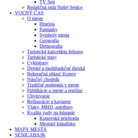
TV Sen
Redakčná rada Našej Senice
VOĽNÝ ČAS
O meste
História
Pamiatky
Symboly mesta
Geografia
Demografia
Turistická kancelária Infosen
Turistické trasy
Cyklotrasy
Detské a multifunkčné ihriská
Rekreačná oblasť Kunov
Náučný chodník
Tradičné podujatia v meste
Publikácie o meste a regióne
Ubytovanie
Reštaurácie a kaviarne
Vlaky, MHD, autobusy
Kvalita vody na kúpanie
Kunovská priehrada
Mestské kúpalisko
MAPY MESTA
SENICABAJK