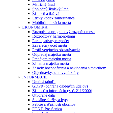
Matričný úrad
Spoločný školský úrad
Žiadosti a tlačivá
Etický kódex zamestnanca
Mobilná aplikácia mesta
EKONOMIKA
Rozpočet a programový rozpočet mesta
Rozpočtový harmonogram
Participatívny rozpočet
Záverečný účet mesta
Profil verejného obstarávateľa
Odpredaj majetku mesta
Prenájom majetku mesta
Zámena majetku mesta
Zásady hospodárenia a nakladania s majetkom
Objednávky, zmluvy, faktúry
INFORMÁCIE
Úradná tabuľa
GDPR (ochrana osobných údajov)
Žiadosť o informáciu (z. č. 211/2000)
Otvorené dáta
Sociálne služby a byty
Petície a sťažnosti občanov
FOND Pro Senica