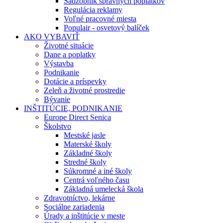
Sadzobník správnych poplatkov
Regulácia reklamy
Voľné pracovné miesta
Populair - osvetový balíček
AKO VYBAVIŤ
Životné situácie
Dane a poplatky
Výstavba
Podnikanie
Dotácie a príspevky
Zeleň a životné prostredie
Bývanie
INŠTITÚCIE, PODNIKANIE
Europe Direct Senica
Školstvo
Mestské jasle
Materské školy
Základné školy
Stredné školy
Súkromné a iné školy
Centrá voľného času
Základná umelecká škola
Zdravotníctvo, lekárne
Sociálne zariadenia
Úrady a inštitúcie v meste