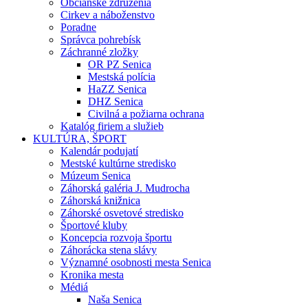
Občianske združenia
Cirkev a náboženstvo
Poradne
Správca pohrebísk
Záchranné zložky
OR PZ Senica
Mestská polícia
HaZZ Senica
DHZ Senica
Civilná a požiarna ochrana
Katalóg firiem a služieb
KULTÚRA, ŠPORT
Kalendár podujatí
Mestské kultúrne stredisko
Múzeum Senica
Záhorská galéria J. Mudrocha
Záhorská knižnica
Záhorské osvetové stredisko
Športové kluby
Koncepcia rozvoja športu
Záhorácka stena slávy
Významné osobnosti mesta Senica
Kronika mesta
Médiá
Naša Senica