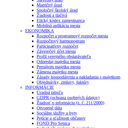
Matričný úrad
Spoločný školský úrad
Žiadosti a tlačivá
Etický kódex zamestnanca
Mobilná aplikácia mesta
EKONOMIKA
Rozpočet a programový rozpočet mesta
Rozpočtový harmonogram
Participatívny rozpočet
Záverečný účet mesta
Profil verejného obstarávateľa
Odpredaj majetku mesta
Prenájom majetku mesta
Zámena majetku mesta
Zásady hospodárenia a nakladania s majetkom
Objednávky, zmluvy, faktúry
INFORMÁCIE
Úradná tabuľa
GDPR (ochrana osobných údajov)
Žiadosť o informáciu (z. č. 211/2000)
Otvorené dáta
Sociálne služby a byty
Petície a sťažnosti občanov
FOND Pro Senica