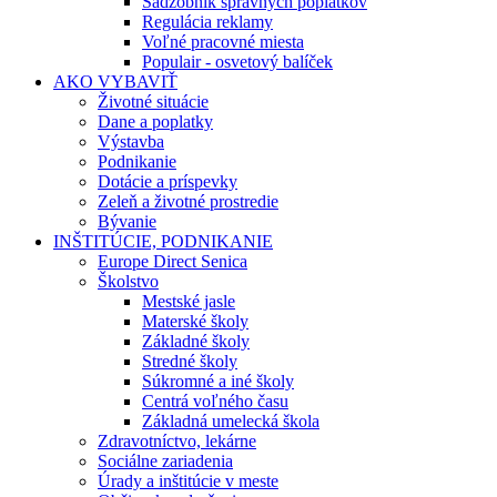
Sadzobník správnych poplatkov
Regulácia reklamy
Voľné pracovné miesta
Populair - osvetový balíček
AKO VYBAVIŤ
Životné situácie
Dane a poplatky
Výstavba
Podnikanie
Dotácie a príspevky
Zeleň a životné prostredie
Bývanie
INŠTITÚCIE, PODNIKANIE
Europe Direct Senica
Školstvo
Mestské jasle
Materské školy
Základné školy
Stredné školy
Súkromné a iné školy
Centrá voľného času
Základná umelecká škola
Zdravotníctvo, lekárne
Sociálne zariadenia
Úrady a inštitúcie v meste