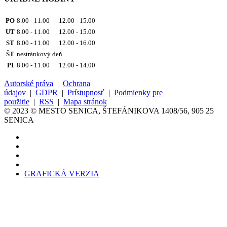
PO
8.00 - 11.00 12.00 - 15.00
UT
8.00 - 11.00 12.00 - 15.00
ST
8.00 - 11.00 12.00 - 16.00
ŠT
nestránkový deň
PI
8.00 - 11.00 12.00 - 14.00
Autorské práva
|
Ochrana
údajov
|
GDPR
|
Prístupnosť
|
Podmienky pre
použitie
|
RSS
|
Mapa stránok
© 2023 © MESTO SENICA, ŠTEFÁNIKOVA 1408/56, 905 25
SENICA
GRAFICKÁ VERZIA