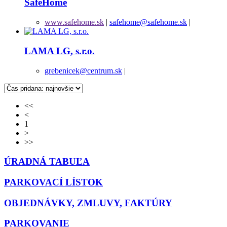
SafeHome
www.safehome.sk
|
safehome@safehome.sk
|
LAMA LG, s.r.o.
grebenicek@centrum.sk
|
<<
<
1
>
>>
ÚRADNÁ TABUĽA
PARKOVACÍ LÍSTOK
OBJEDNÁVKY, ZMLUVY, FAKTÚRY
PARKOVANIE