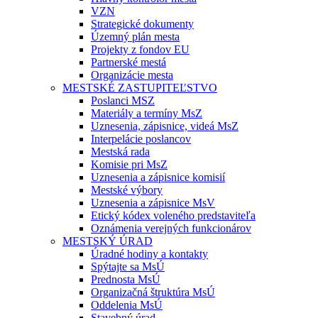
VZN
Strategické dokumenty
Územný plán mesta
Projekty z fondov EU
Partnerské mestá
Organizácie mesta
MESTSKÉ ZASTUPITEĽSTVO
Poslanci MSZ
Materiály a termíny MsZ
Uznesenia, zápisnice, videá MsZ
Interpelácie poslancov
Mestská rada
Komisie pri MsZ
Uznesenia a zápisnice komisií
Mestské výbory
Uznesenia a zápisnice MsV
Etický kódex voleného predstaviteľa
Oznámenia verejných funkcionárov
MESTSKÝ ÚRAD
Úradné hodiny a kontakty
Spýtajte sa MsÚ
Prednosta MsÚ
Organizačná štruktúra MsÚ
Oddelenia MsÚ
Stavebný úrad