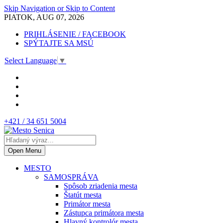
Skip Navigation or Skip to Content
PIATOK, AUG 07, 2026
PRIHLÁSENIE / FACEBOOK
SPÝTAJTE SA MSÚ
Select Language
▼
+421 / 34 651 5004
Open Menu
MESTO
SAMOSPRÁVA
Spôsob zriadenia mesta
Štatút mesta
Primátor mesta
Zástupca primátora mesta
Hlavný kontrolór mesta