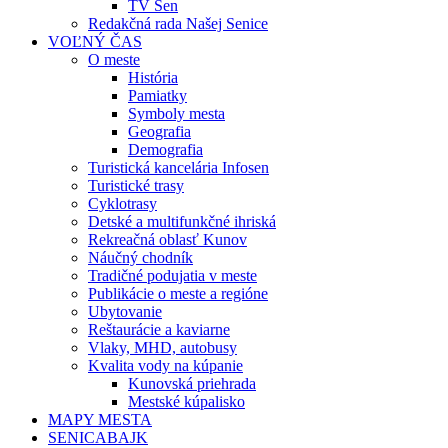
TV Sen
Redakčná rada Našej Senice
VOĽNÝ ČAS
O meste
História
Pamiatky
Symboly mesta
Geografia
Demografia
Turistická kancelária Infosen
Turistické trasy
Cyklotrasy
Detské a multifunkčné ihriská
Rekreačná oblasť Kunov
Náučný chodník
Tradičné podujatia v meste
Publikácie o meste a regióne
Ubytovanie
Reštaurácie a kaviarne
Vlaky, MHD, autobusy
Kvalita vody na kúpanie
Kunovská priehrada
Mestské kúpalisko
MAPY MESTA
SENICABAJK