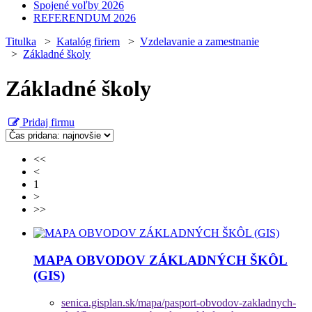
Spojené voľby 2026
REFERENDUM 2026
Titulka
>
Katalóg firiem
>
Vzdelavanie a zamestnanie
>
Základné školy
Základné školy
Pridaj firmu
<<
<
1
>
>>
MAPA OBVODOV ZÁKLADNÝCH ŠKÔL
(GIS)
senica.gisplan.sk/mapa/pasport-obvodov-zakladnych-