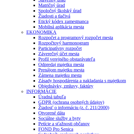
Matričný úrad
Spoločný školský úrad
Žiadosti a tlačivá
Etický kódex zamestnanca
Mobilná aplikácia mesta
EKONOMIKA
Rozpočet a programový rozpočet mesta
Rozpočtový harmonogram
Participatívny rozpočet
Záverečný účet mesta
Profil verejného obstarávateľa
Odpredaj majetku mesta
Prenájom majetku mesta
Zámena majetku mesta
Zásady hospodárenia a nakladania s majetkom
Objednávky, zmluvy, faktúry
INFORMÁCIE
Úradná tabuľa
GDPR (ochrana osobných údajov)
Žiadosť o informáciu (z. č. 211/2000)
Otvorené dáta
Sociálne služby a byty
Petície a sťažnosti občanov
FOND Pro Senica