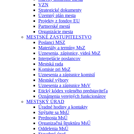
VZN
Strategické dokumenty
Územný plán mesta
Projekty z fondov EU
Partnerské mestá
Organizácie mesta
MESTSKÉ ZASTUPITEĽSTVO
Poslanci MSZ
Materiály a termíny MsZ
Uznesenia, zápisnice, videá MsZ
Interpelácie poslancov
Mestská rada
Komisie pri MsZ
Uznesenia a zápisnice komisií
Mestské výbory
Uznesenia a zápisnice MsV
Etický kódex voleného predstaviteľa
Oznámenia verejných funkcionárov
MESTSKÝ ÚRAD
Úradné hodiny a kontakty
Spýtajte sa MsÚ
Prednosta MsÚ
Organizačná štruktúra MsÚ
Oddelenia MsÚ
Stavebný úrad