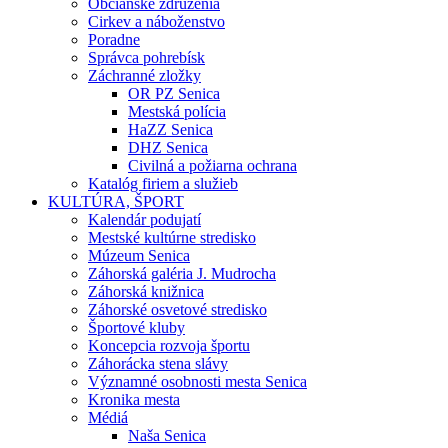
Občianske združenia
Cirkev a náboženstvo
Poradne
Správca pohrebísk
Záchranné zložky
OR PZ Senica
Mestská polícia
HaZZ Senica
DHZ Senica
Civilná a požiarna ochrana
Katalóg firiem a služieb
KULTÚRA, ŠPORT
Kalendár podujatí
Mestské kultúrne stredisko
Múzeum Senica
Záhorská galéria J. Mudrocha
Záhorská knižnica
Záhorské osvetové stredisko
Športové kluby
Koncepcia rozvoja športu
Záhorácka stena slávy
Významné osobnosti mesta Senica
Kronika mesta
Médiá
Naša Senica