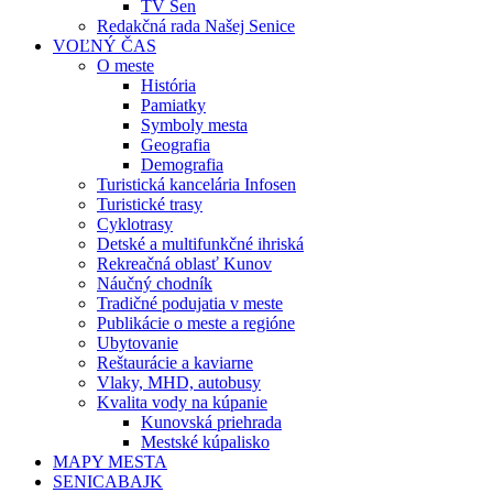
TV Sen
Redakčná rada Našej Senice
VOĽNÝ ČAS
O meste
História
Pamiatky
Symboly mesta
Geografia
Demografia
Turistická kancelária Infosen
Turistické trasy
Cyklotrasy
Detské a multifunkčné ihriská
Rekreačná oblasť Kunov
Náučný chodník
Tradičné podujatia v meste
Publikácie o meste a regióne
Ubytovanie
Reštaurácie a kaviarne
Vlaky, MHD, autobusy
Kvalita vody na kúpanie
Kunovská priehrada
Mestské kúpalisko
MAPY MESTA
SENICABAJK