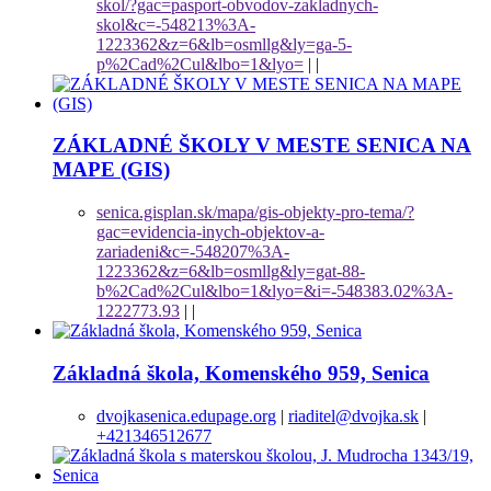
skol/?gac=pasport-obvodov-zakladnych-
skol&c=-548213%3A-
1223362&z=6&lb=osmllg&ly=ga-5-
p%2Cad%2Cul&lbo=1&lyo=
|
|
ZÁKLADNÉ ŠKOLY V MESTE SENICA NA
MAPE (GIS)
senica.gisplan.sk/mapa/gis-objekty-pro-tema/?
gac=evidencia-inych-objektov-a-
zariadeni&c=-548207%3A-
1223362&z=6&lb=osmllg&ly=gat-88-
b%2Cad%2Cul&lbo=1&lyo=&i=-548383.02%3A-
1222773.93
|
|
Základná škola, Komenského 959, Senica
dvojkasenica.edupage.org
|
riaditel@dvojka.sk
|
+421346512677