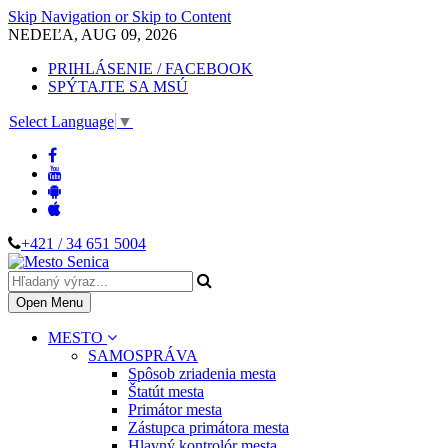
Skip Navigation or Skip to Content
NEDEĽA, AUG 09, 2026
PRIHLÁSENIE / FACEBOOK
SPÝTAJTE SA MSÚ
Select Language
▼
+421 / 34 651 5004
Open Menu
MESTO
SAMOSPRÁVA
Spôsob zriadenia mesta
Štatút mesta
Primátor mesta
Zástupca primátora mesta
Hlavný kontrolór mesta