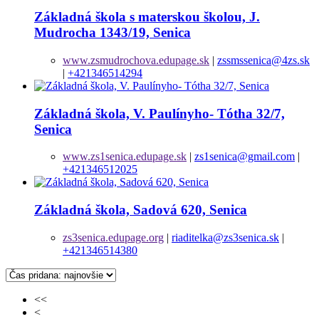
Základná škola s materskou školou, J.
Mudrocha 1343/19, Senica
www.zsmudrochova.edupage.sk
|
zssmssenica@4zs.sk
|
+421346514294
Základná škola, V. Paulínyho- Tótha 32/7,
Senica
www.zs1senica.edupage.sk
|
zs1senica@gmail.com
|
+421346512025
Základná škola, Sadová 620, Senica
zs3senica.edupage.org
|
riaditelka@zs3senica.sk
|
+421346514380
<<
<