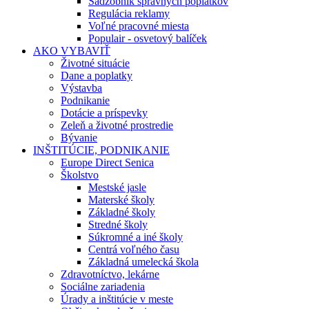
Sadzobník správnych poplatkov
Regulácia reklamy
Voľné pracovné miesta
Populair - osvetový balíček
AKO VYBAVIŤ
Životné situácie
Dane a poplatky
Výstavba
Podnikanie
Dotácie a príspevky
Zeleň a životné prostredie
Bývanie
INŠTITÚCIE, PODNIKANIE
Europe Direct Senica
Školstvo
Mestské jasle
Materské školy
Základné školy
Stredné školy
Súkromné a iné školy
Centrá voľného času
Základná umelecká škola
Zdravotníctvo, lekárne
Sociálne zariadenia
Úrady a inštitúcie v meste