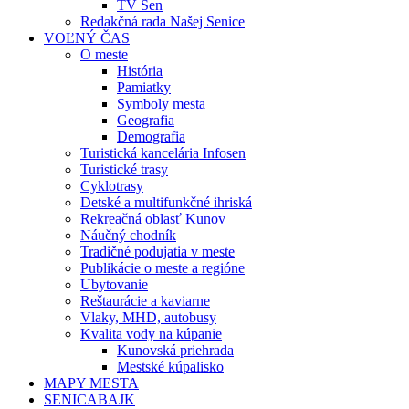
TV Sen
Redakčná rada Našej Senice
VOĽNÝ ČAS
O meste
História
Pamiatky
Symboly mesta
Geografia
Demografia
Turistická kancelária Infosen
Turistické trasy
Cyklotrasy
Detské a multifunkčné ihriská
Rekreačná oblasť Kunov
Náučný chodník
Tradičné podujatia v meste
Publikácie o meste a regióne
Ubytovanie
Reštaurácie a kaviarne
Vlaky, MHD, autobusy
Kvalita vody na kúpanie
Kunovská priehrada
Mestské kúpalisko
MAPY MESTA
SENICABAJK