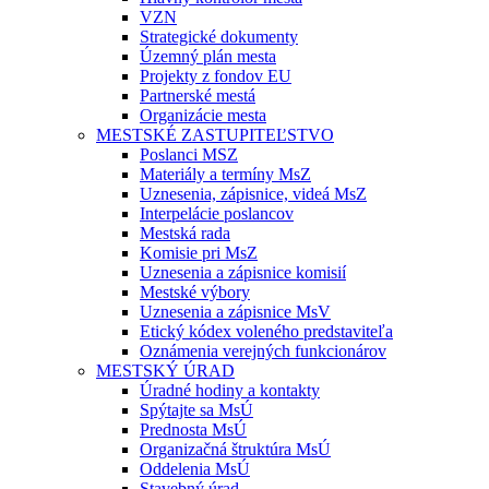
VZN
Strategické dokumenty
Územný plán mesta
Projekty z fondov EU
Partnerské mestá
Organizácie mesta
MESTSKÉ ZASTUPITEĽSTVO
Poslanci MSZ
Materiály a termíny MsZ
Uznesenia, zápisnice, videá MsZ
Interpelácie poslancov
Mestská rada
Komisie pri MsZ
Uznesenia a zápisnice komisií
Mestské výbory
Uznesenia a zápisnice MsV
Etický kódex voleného predstaviteľa
Oznámenia verejných funkcionárov
MESTSKÝ ÚRAD
Úradné hodiny a kontakty
Spýtajte sa MsÚ
Prednosta MsÚ
Organizačná štruktúra MsÚ
Oddelenia MsÚ
Stavebný úrad