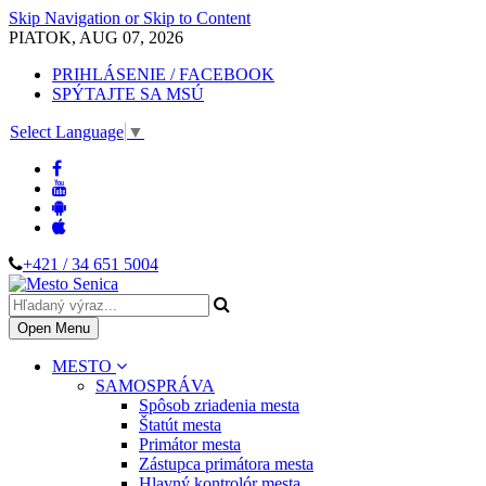
Skip Navigation or Skip to Content
PIATOK, AUG 07, 2026
PRIHLÁSENIE / FACEBOOK
SPÝTAJTE SA MSÚ
Select Language
▼
+421 / 34 651 5004
Open Menu
MESTO
SAMOSPRÁVA
Spôsob zriadenia mesta
Štatút mesta
Primátor mesta
Zástupca primátora mesta
Hlavný kontrolór mesta