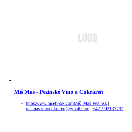
Miš Maš - Pezinské Víno a Cukráreň
https:www.facebook.comMiš_Maš-Pezinsk
|
mismas.vinocukraren@gmail.com
|
+421902133792