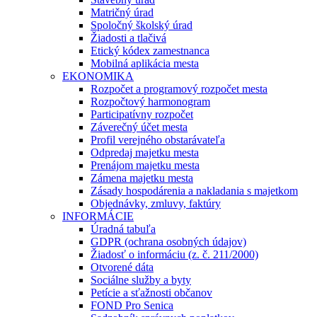
Matričný úrad
Spoločný školský úrad
Žiadosti a tlačivá
Etický kódex zamestnanca
Mobilná aplikácia mesta
EKONOMIKA
Rozpočet a programový rozpočet mesta
Rozpočtový harmonogram
Participatívny rozpočet
Záverečný účet mesta
Profil verejného obstarávateľa
Odpredaj majetku mesta
Prenájom majetku mesta
Zámena majetku mesta
Zásady hospodárenia a nakladania s majetkom
Objednávky, zmluvy, faktúry
INFORMÁCIE
Úradná tabuľa
GDPR (ochrana osobných údajov)
Žiadosť o informáciu (z. č. 211/2000)
Otvorené dáta
Sociálne služby a byty
Petície a sťažnosti občanov
FOND Pro Senica