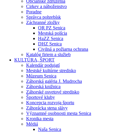
Občianske združenia
Cirkev a náboženstvo
Poradne
Správca pohrebísk
Záchranné zložky
OR PZ Senica
Mestská polícia
HaZZ Senica
DHZ Senica
Civilná a požiarna ochrana
Katalóg firiem a služieb
KULTÚRA, ŠPORT
Kalendár podujatí
Mestské kultúrne stredisko
Múzeum Senica
Záhorská galéria J. Mudrocha
Záhorská knižnica
Záhorské osvetové stredisko
Športové kluby
Koncepcia rozvoja športu
Záhorácka stena slávy
Významné osobnosti mesta Senica
Kronika mesta
Médiá
Naša Senica