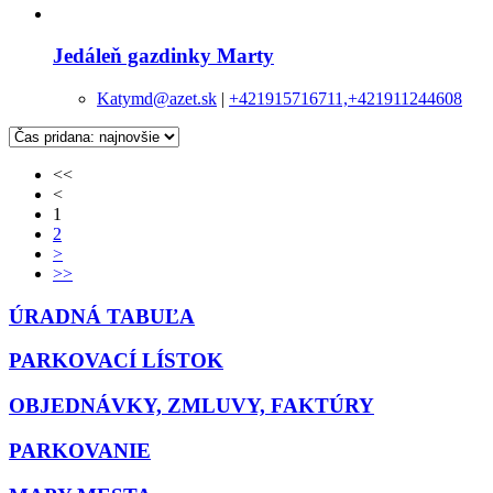
Jedáleň gazdinky Marty
Katymd@azet.sk
|
+421915716711,+421911244608
<<
<
1
2
>
>>
ÚRADNÁ TABUĽA
PARKOVACÍ LÍSTOK
OBJEDNÁVKY, ZMLUVY, FAKTÚRY
PARKOVANIE