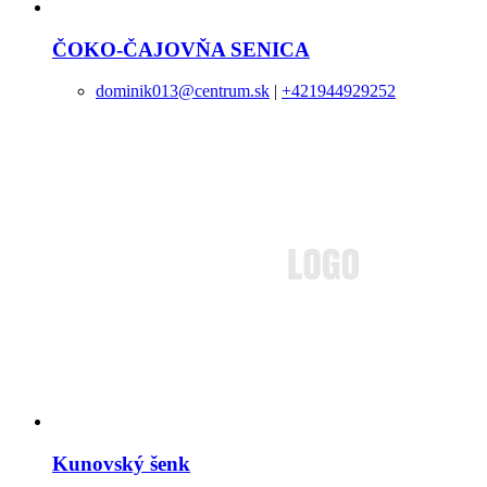
ČOKO-ČAJOVŇA SENICA
dominik013@centrum.sk
|
+421944929252
Kunovský šenk