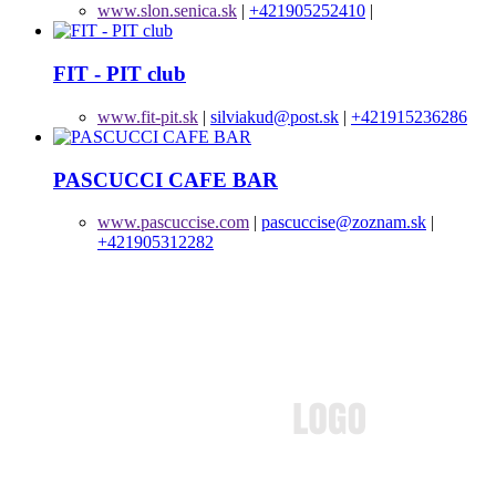
www.slon.senica.sk
|
+421905252410
|
FIT - PIT club
www.fit-pit.sk
|
silviakud@post.sk
|
+421915236286
PASCUCCI CAFE BAR
www.pascuccise.com
|
pascuccise@zoznam.sk
|
+421905312282