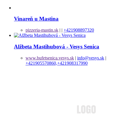
Vinareň u Mastina
pizzeria-mastin.sk
|
|
+421908897320
Alžbeta Mastihubová - Vesys Senica
www.bufetsenica.vesys.sk
|
info@vesys.sk
|
+421905570860,+421908317990