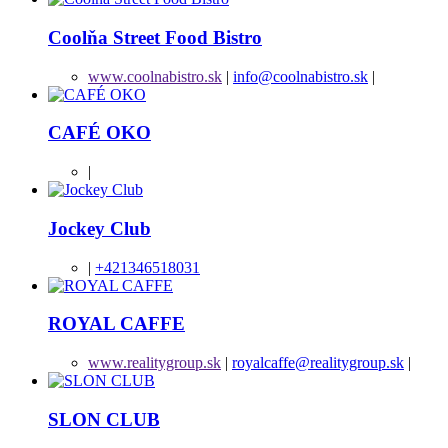
Coolňa Street Food Bistro
www.coolnabistro.sk
|
info@coolnabistro.sk
|
CAFÉ OKO
|
Jockey Club
|
+421346518031
ROYAL CAFFE
www.realitygroup.sk
|
royalcaffe@realitygroup.sk
|
SLON CLUB