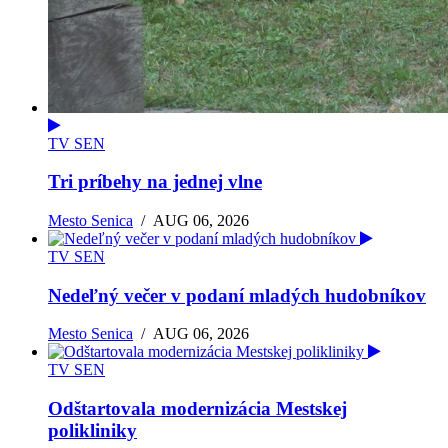
TV SEN
Tri príbehy na jednej vlne
Mesto Senica
/
AUG 06, 2026
TV SEN
Nedeľný večer v podaní mladých hudobníkov
Mesto Senica
/
AUG 06, 2026
TV SEN
Odštartovala modernizácia Mestskej
polikliniky