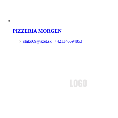
PIZZERIA MORGEN
slnko69@azet.sk
|
+421346694853