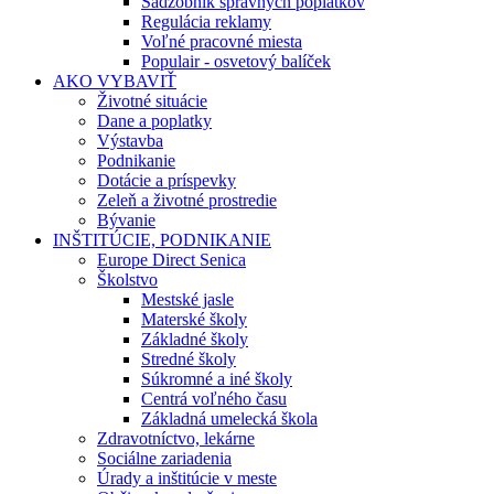
Sadzobník správnych poplatkov
Regulácia reklamy
Voľné pracovné miesta
Populair - osvetový balíček
AKO VYBAVIŤ
Životné situácie
Dane a poplatky
Výstavba
Podnikanie
Dotácie a príspevky
Zeleň a životné prostredie
Bývanie
INŠTITÚCIE, PODNIKANIE
Europe Direct Senica
Školstvo
Mestské jasle
Materské školy
Základné školy
Stredné školy
Súkromné a iné školy
Centrá voľného času
Základná umelecká škola
Zdravotníctvo, lekárne
Sociálne zariadenia
Úrady a inštitúcie v meste