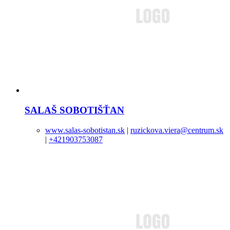
SALAŠ SOBOTIŠŤAN
www.salas-sobotistan.sk
|
ruzickova.viera@centrum.sk
|
+421903753087