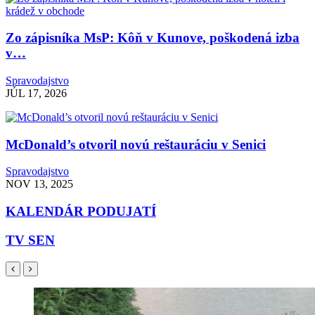
Zo zápisníka MsP: Kôň v Kunove, poškodená izba
v…
Spravodajstvo
JÚL 17, 2026
McDonald’s otvoril novú reštauráciu v Senici
Spravodajstvo
NOV 13, 2025
KALENDÁR PODUJATÍ
TV SEN