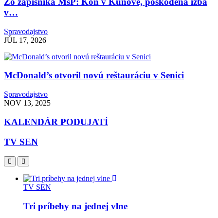
Zo zápisníka MsP: Kôň v Kunove, poškodená izba
v…
Spravodajstvo
JÚL 17, 2026
McDonald’s otvoril novú reštauráciu v Senici
Spravodajstvo
NOV 13, 2025
KALENDÁR PODUJATÍ
TV SEN
TV SEN
Tri príbehy na jednej vlne