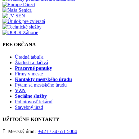
PRE OBČANA
Úradná tabuľa
Žiadosti a tlačivá
Pracovné ponuky
Firmy v meste
Kontakty mestského úradu
Pýtam sa mestského úradu
VZN
Sociálne služby
Pohotovosť lekární
Stavebný úrad
UŽITOČNÉ KONTAKTY
Mestský úrad:
+421 / 34 651 5004