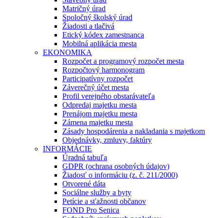
Matričný úrad
Spoločný školský úrad
Žiadosti a tlačivá
Etický kódex zamestnanca
Mobilná aplikácia mesta
EKONOMIKA
Rozpočet a programový rozpočet mesta
Rozpočtový harmonogram
Participatívny rozpočet
Záverečný účet mesta
Profil verejného obstarávateľa
Odpredaj majetku mesta
Prenájom majetku mesta
Zámena majetku mesta
Zásady hospodárenia a nakladania s majetkom
Objednávky, zmluvy, faktúry
INFORMÁCIE
Úradná tabuľa
GDPR (ochrana osobných údajov)
Žiadosť o informáciu (z. č. 211/2000)
Otvorené dáta
Sociálne služby a byty
Petície a sťažnosti občanov
FOND Pro Senica