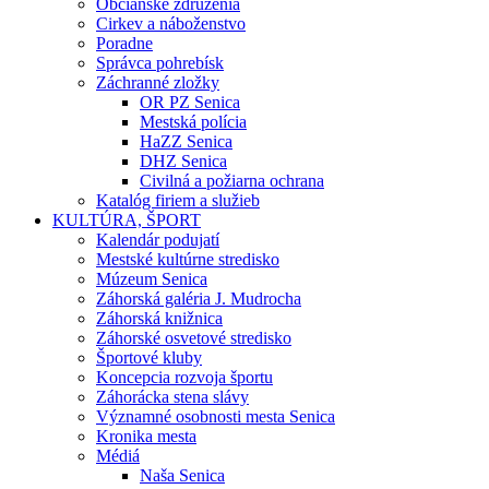
Občianske združenia
Cirkev a náboženstvo
Poradne
Správca pohrebísk
Záchranné zložky
OR PZ Senica
Mestská polícia
HaZZ Senica
DHZ Senica
Civilná a požiarna ochrana
Katalóg firiem a služieb
KULTÚRA, ŠPORT
Kalendár podujatí
Mestské kultúrne stredisko
Múzeum Senica
Záhorská galéria J. Mudrocha
Záhorská knižnica
Záhorské osvetové stredisko
Športové kluby
Koncepcia rozvoja športu
Záhorácka stena slávy
Významné osobnosti mesta Senica
Kronika mesta
Médiá
Naša Senica