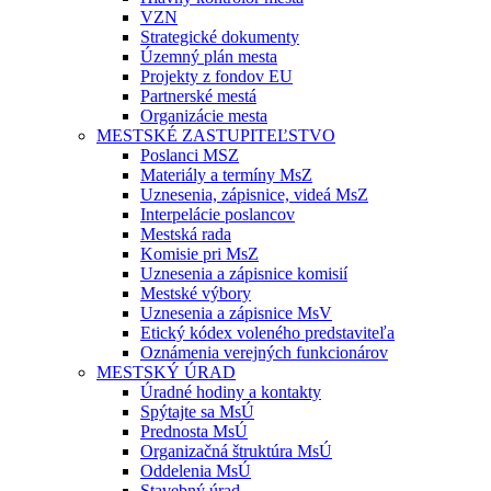
VZN
Strategické dokumenty
Územný plán mesta
Projekty z fondov EU
Partnerské mestá
Organizácie mesta
MESTSKÉ ZASTUPITEĽSTVO
Poslanci MSZ
Materiály a termíny MsZ
Uznesenia, zápisnice, videá MsZ
Interpelácie poslancov
Mestská rada
Komisie pri MsZ
Uznesenia a zápisnice komisií
Mestské výbory
Uznesenia a zápisnice MsV
Etický kódex voleného predstaviteľa
Oznámenia verejných funkcionárov
MESTSKÝ ÚRAD
Úradné hodiny a kontakty
Spýtajte sa MsÚ
Prednosta MsÚ
Organizačná štruktúra MsÚ
Oddelenia MsÚ
Stavebný úrad