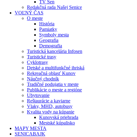
TV Sen
Redakčná rada Našej Senice
VOĽNÝ ČAS
O meste
História
Pamiatky
Symboly mesta
Geografia
Demografia
Turistická kancelária Infosen
Turistické trasy
Cyklotrasy
Detské a multifunkčné ihriská
Rekreačná oblasť Kunov
Náučný chodník
Tradičné podujatia v meste
Publikácie o meste a regióne
Ubytovanie
Reštaurácie a kaviarne
Vlaky, MHD, autobusy
Kvalita vody na kúpanie
Kunovská priehrada
Mestské kúpalisko
MAPY MESTA
SENICABAJK