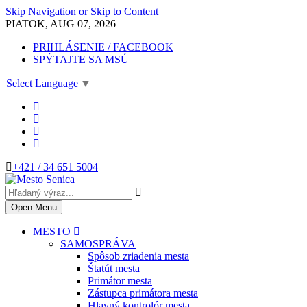
Skip Navigation or Skip to Content
PIATOK, AUG 07, 2026
PRIHLÁSENIE / FACEBOOK
SPÝTAJTE SA MSÚ
Select Language
▼
+421 / 34 651 5004
Open Menu
MESTO
SAMOSPRÁVA
Spôsob zriadenia mesta
Štatút mesta
Primátor mesta
Zástupca primátora mesta
Hlavný kontrolór mesta