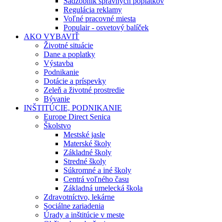
Sadzobník správnych poplatkov
Regulácia reklamy
Voľné pracovné miesta
Populair - osvetový balíček
AKO VYBAVIŤ
Životné situácie
Dane a poplatky
Výstavba
Podnikanie
Dotácie a príspevky
Zeleň a životné prostredie
Bývanie
INŠTITÚCIE, PODNIKANIE
Europe Direct Senica
Školstvo
Mestské jasle
Materské školy
Základné školy
Stredné školy
Súkromné a iné školy
Centrá voľného času
Základná umelecká škola
Zdravotníctvo, lekárne
Sociálne zariadenia
Úrady a inštitúcie v meste