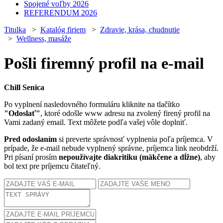
Spojené voľby 2026
REFERENDUM 2026
Titulka
>
Katalóg firiem
>
Zdravie, krása, chudnutie
>
Wellness, masáže
Pošli firemný profil na e-mail
Chill Senica
Po vyplnení nasledovného formuláru kliknite na tlačítko
"Odoslať"
, ktoré odošle www adresu na zvolený firený profil na
Vami zadaný email. Text môžete podľa vašej vôle doplniť.
Pred odoslaním
si preverte správnosť vyplnenia poľa príjemca. V
prípade, že e-mail nebude vyplnený správne, príjemca link neobdrží.
Pri písaní prosím
nepoužívajte diakritiku (mäkčene a dĺžne)
, aby
bol text pre príjemcu čitateľný.