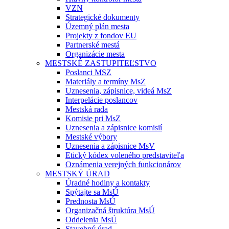
VZN
Strategické dokumenty
Územný plán mesta
Projekty z fondov EU
Partnerské mestá
Organizácie mesta
MESTSKÉ ZASTUPITEĽSTVO
Poslanci MSZ
Materiály a termíny MsZ
Uznesenia, zápisnice, videá MsZ
Interpelácie poslancov
Mestská rada
Komisie pri MsZ
Uznesenia a zápisnice komisií
Mestské výbory
Uznesenia a zápisnice MsV
Etický kódex voleného predstaviteľa
Oznámenia verejných funkcionárov
MESTSKÝ ÚRAD
Úradné hodiny a kontakty
Spýtajte sa MsÚ
Prednosta MsÚ
Organizačná štruktúra MsÚ
Oddelenia MsÚ
Stavebný úrad