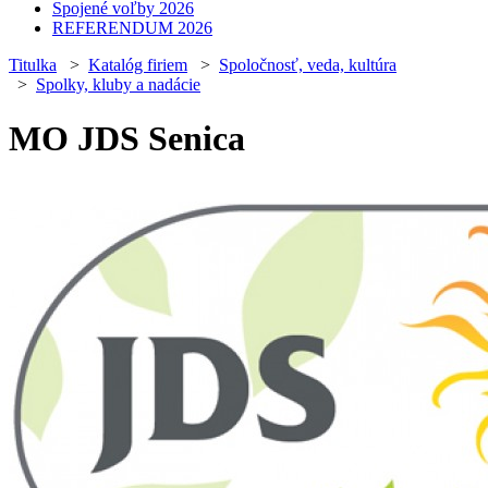
Spojené voľby 2026
REFERENDUM 2026
Titulka
>
Katalóg firiem
>
Spoločnosť, veda, kultúra
>
Spolky, kluby a nadácie
MO JDS Senica