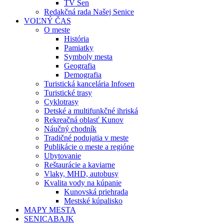
TV Sen
Redakčná rada Našej Senice
VOĽNÝ ČAS
O meste
História
Pamiatky
Symboly mesta
Geografia
Demografia
Turistická kancelária Infosen
Turistické trasy
Cyklotrasy
Detské a multifunkčné ihriská
Rekreačná oblasť Kunov
Náučný chodník
Tradičné podujatia v meste
Publikácie o meste a regióne
Ubytovanie
Reštaurácie a kaviarne
Vlaky, MHD, autobusy
Kvalita vody na kúpanie
Kunovská priehrada
Mestské kúpalisko
MAPY MESTA
SENICABAJK