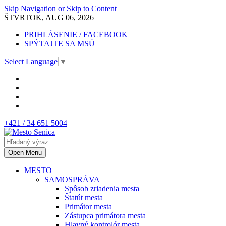
Skip Navigation or Skip to Content
ŠTVRTOK, AUG 06, 2026
PRIHLÁSENIE / FACEBOOK
SPÝTAJTE SA MSÚ
Select Language
▼
+421 / 34 651 5004
Open Menu
MESTO
SAMOSPRÁVA
Spôsob zriadenia mesta
Štatút mesta
Primátor mesta
Zástupca primátora mesta
Hlavný kontrolór mesta