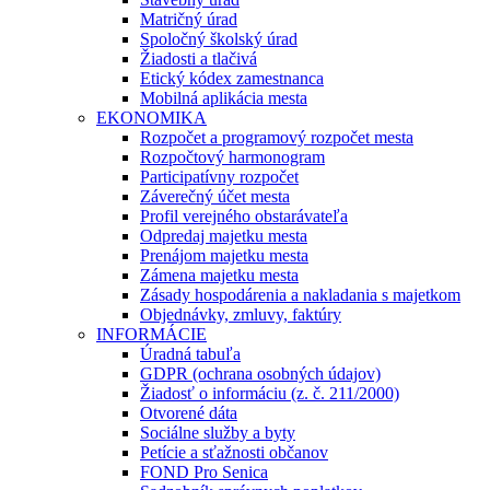
Matričný úrad
Spoločný školský úrad
Žiadosti a tlačivá
Etický kódex zamestnanca
Mobilná aplikácia mesta
EKONOMIKA
Rozpočet a programový rozpočet mesta
Rozpočtový harmonogram
Participatívny rozpočet
Záverečný účet mesta
Profil verejného obstarávateľa
Odpredaj majetku mesta
Prenájom majetku mesta
Zámena majetku mesta
Zásady hospodárenia a nakladania s majetkom
Objednávky, zmluvy, faktúry
INFORMÁCIE
Úradná tabuľa
GDPR (ochrana osobných údajov)
Žiadosť o informáciu (z. č. 211/2000)
Otvorené dáta
Sociálne služby a byty
Petície a sťažnosti občanov
FOND Pro Senica