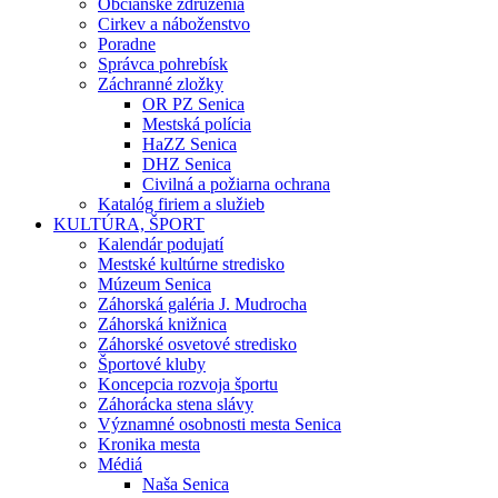
Občianske združenia
Cirkev a náboženstvo
Poradne
Správca pohrebísk
Záchranné zložky
OR PZ Senica
Mestská polícia
HaZZ Senica
DHZ Senica
Civilná a požiarna ochrana
Katalóg firiem a služieb
KULTÚRA, ŠPORT
Kalendár podujatí
Mestské kultúrne stredisko
Múzeum Senica
Záhorská galéria J. Mudrocha
Záhorská knižnica
Záhorské osvetové stredisko
Športové kluby
Koncepcia rozvoja športu
Záhorácka stena slávy
Významné osobnosti mesta Senica
Kronika mesta
Médiá
Naša Senica