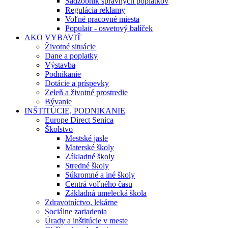
Sadzobník správnych poplatkov
Regulácia reklamy
Voľné pracovné miesta
Populair - osvetový balíček
AKO VYBAVIŤ
Životné situácie
Dane a poplatky
Výstavba
Podnikanie
Dotácie a príspevky
Zeleň a životné prostredie
Bývanie
INŠTITÚCIE, PODNIKANIE
Europe Direct Senica
Školstvo
Mestské jasle
Materské školy
Základné školy
Stredné školy
Súkromné a iné školy
Centrá voľného času
Základná umelecká škola
Zdravotníctvo, lekárne
Sociálne zariadenia
Úrady a inštitúcie v meste