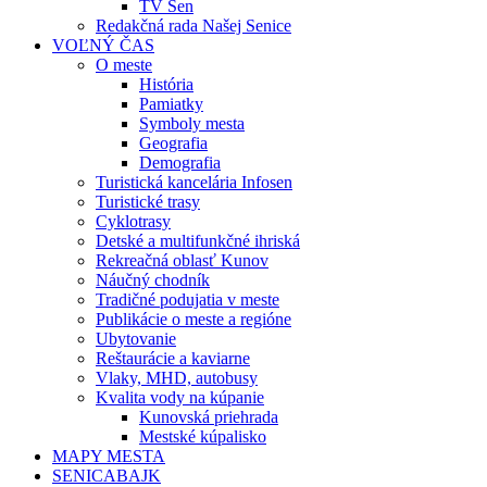
TV Sen
Redakčná rada Našej Senice
VOĽNÝ ČAS
O meste
História
Pamiatky
Symboly mesta
Geografia
Demografia
Turistická kancelária Infosen
Turistické trasy
Cyklotrasy
Detské a multifunkčné ihriská
Rekreačná oblasť Kunov
Náučný chodník
Tradičné podujatia v meste
Publikácie o meste a regióne
Ubytovanie
Reštaurácie a kaviarne
Vlaky, MHD, autobusy
Kvalita vody na kúpanie
Kunovská priehrada
Mestské kúpalisko
MAPY MESTA
SENICABAJK