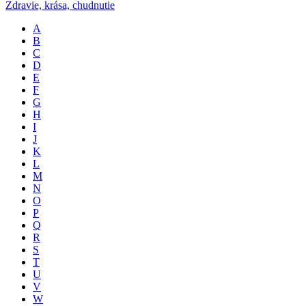
Zdravie, krása, chudnutie
A
B
C
D
E
F
G
H
I
J
K
L
M
N
O
P
Q
R
S
T
U
V
W