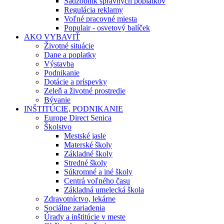
Sadzobník správnych poplatkov
Regulácia reklamy
Voľné pracovné miesta
Populair - osvetový balíček
AKO VYBAVIŤ
Životné situácie
Dane a poplatky
Výstavba
Podnikanie
Dotácie a príspevky
Zeleň a životné prostredie
Bývanie
INŠTITÚCIE, PODNIKANIE
Europe Direct Senica
Školstvo
Mestské jasle
Materské školy
Základné školy
Stredné školy
Súkromné a iné školy
Centrá voľného času
Základná umelecká škola
Zdravotníctvo, lekárne
Sociálne zariadenia
Úrady a inštitúcie v meste