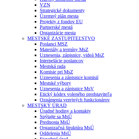
VZN
Strategické dokumenty
Územný plán mesta
Projekty z fondov EU
Partnerské mestá
Organizácie mesta
MESTSKÉ ZASTUPITEĽSTVO
Poslanci MSZ
Materiály a termíny MsZ
Uznesenia, zápisnice, videá MsZ
Interpelácie poslancov
Mestská rada
Komisie pri MsZ
Uznesenia a zápisnice komisií
Mestské výbory
Uznesenia a zápisnice MsV
Etický kódex voleného predstaviteľa
Oznámenia verejných funkcionárov
MESTSKÝ ÚRAD
Úradné hodiny a kontakty
Spýtajte sa MsÚ
Prednosta MsÚ
Organizačná štruktúra MsÚ
Oddelenia MsÚ
Stavebný úrad