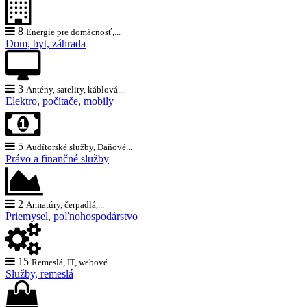
8
Energie pre domácnosť,...
Dom, byt, záhrada
3
Antény, satelity, káblová...
Elektro, počítače, mobily
5
Audítorské služby, Daňové...
Právo a finančné služby
2
Armatúry, čerpadlá,...
Priemysel, poľnohospodárstvo
15
Remeslá, IT, webové...
Služby, remeslá