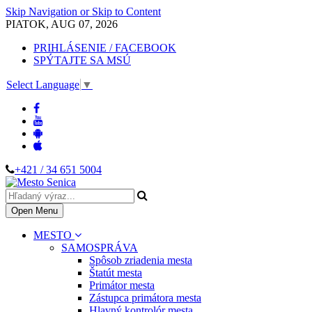
Skip Navigation or Skip to Content
PIATOK, AUG 07, 2026
PRIHLÁSENIE / FACEBOOK
SPÝTAJTE SA MSÚ
Select Language
▼
+421 / 34 651 5004
Open Menu
MESTO
SAMOSPRÁVA
Spôsob zriadenia mesta
Štatút mesta
Primátor mesta
Zástupca primátora mesta
Hlavný kontrolór mesta