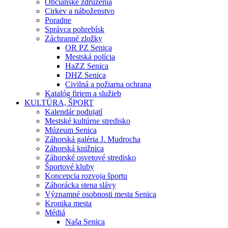
Občianske združenia
Cirkev a náboženstvo
Poradne
Správca pohrebísk
Záchranné zložky
OR PZ Senica
Mestská polícia
HaZZ Senica
DHZ Senica
Civilná a požiarna ochrana
Katalóg firiem a služieb
KULTÚRA, ŠPORT
Kalendár podujatí
Mestské kultúrne stredisko
Múzeum Senica
Záhorská galéria J. Mudrocha
Záhorská knižnica
Záhorské osvetové stredisko
Športové kluby
Koncepcia rozvoja športu
Záhorácka stena slávy
Významné osobnosti mesta Senica
Kronika mesta
Médiá
Naša Senica