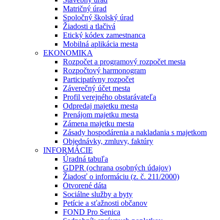
Matričný úrad
Spoločný školský úrad
Žiadosti a tlačivá
Etický kódex zamestnanca
Mobilná aplikácia mesta
EKONOMIKA
Rozpočet a programový rozpočet mesta
Rozpočtový harmonogram
Participatívny rozpočet
Záverečný účet mesta
Profil verejného obstarávateľa
Odpredaj majetku mesta
Prenájom majetku mesta
Zámena majetku mesta
Zásady hospodárenia a nakladania s majetkom
Objednávky, zmluvy, faktúry
INFORMÁCIE
Úradná tabuľa
GDPR (ochrana osobných údajov)
Žiadosť o informáciu (z. č. 211/2000)
Otvorené dáta
Sociálne služby a byty
Petície a sťažnosti občanov
FOND Pro Senica