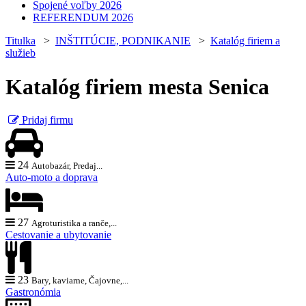
Spojené voľby 2026
REFERENDUM 2026
Titulka
>
INŠTITÚCIE, PODNIKANIE
>
Katalóg firiem a
služieb
Katalóg firiem mesta Senica
Pridaj firmu
24
Autobazár, Predaj...
Auto-moto a doprava
27
Agroturistika a ranče,...
Cestovanie a ubytovanie
23
Bary, kaviarne, Čajovne,...
Gastronómia