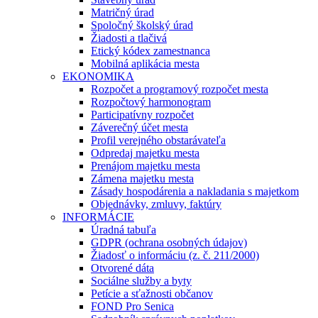
Matričný úrad
Spoločný školský úrad
Žiadosti a tlačivá
Etický kódex zamestnanca
Mobilná aplikácia mesta
EKONOMIKA
Rozpočet a programový rozpočet mesta
Rozpočtový harmonogram
Participatívny rozpočet
Záverečný účet mesta
Profil verejného obstarávateľa
Odpredaj majetku mesta
Prenájom majetku mesta
Zámena majetku mesta
Zásady hospodárenia a nakladania s majetkom
Objednávky, zmluvy, faktúry
INFORMÁCIE
Úradná tabuľa
GDPR (ochrana osobných údajov)
Žiadosť o informáciu (z. č. 211/2000)
Otvorené dáta
Sociálne služby a byty
Petície a sťažnosti občanov
FOND Pro Senica