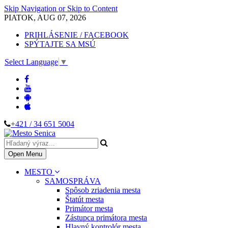
Skip Navigation or Skip to Content
PIATOK, AUG 07, 2026
PRIHLÁSENIE / FACEBOOK
SPÝTAJTE SA MSÚ
Select Language
▼
+421 / 34 651 5004
Open Menu
MESTO
SAMOSPRÁVA
Spôsob zriadenia mesta
Štatút mesta
Primátor mesta
Zástupca primátora mesta
Hlavný kontrolór mesta