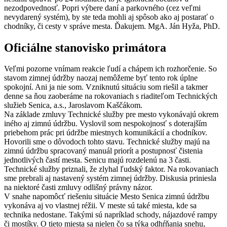
nezodpovednosť. Popri výbere daní a parkovného (cez veľmi
nevydarený systém), by ste teda mohli aj spôsob ako aj postarať o
chodníky, či cesty v správe mesta. Ďakujem. MgA. Ján Hyža, PhD.
Oficiálne stanovisko primátora
Veľmi pozorne vnímam reakcie ľudí a chápem ich rozhorčenie. So
stavom zimnej údržby naozaj nemôžeme byť tento rok úplne
spokojní. Ani ja nie som. Vzniknutú situáciu som riešil a takmer
denne sa ňou zaoberáme na rokovaniach s riaditeľom Technických
služieb Senica, a.s., Jaroslavom Kaščákom.
Na základe zmluvy Technické služby pre mesto vykonávajú okrem
iného aj zimnú údržbu. Vyslovil som nespokojnosť s doterajším
priebehom prác pri údržbe miestnych komunikácií a chodníkov.
Hovorili sme o dôvodoch tohto stavu. Technické služby majú na
zimnú údržbu spracovaný manuál priorít a postupnosť čistenia
jednotlivých častí mesta. Senicu majú rozdelenú na 3 časti.
Technické služby priznali, že zlyhal ľudský faktor. Na rokovaniach
sme prebrali aj nastavený systém zimnej údržby. Diskusia priniesla
na niektoré časti zmluvy odlišný právny názor.
V snahe napomôcť riešeniu situácie Mesto Senica zimnú údržbu
vykonáva aj vo vlastnej réžii. V meste sú také miesta, kde sa
technika nedostane. Takými sú napríklad schody, nájazdové rampy
či mostíky. O tieto miesta sa nielen čo sa týka odhŕňania snehu,