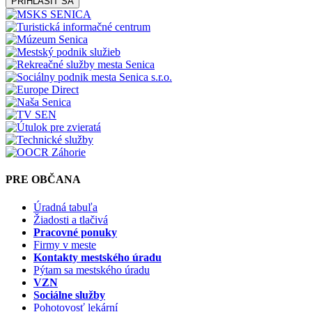
PRIHLÁSIŤ SA
PRE OBČANA
Úradná tabuľa
Žiadosti a tlačivá
Pracovné ponuky
Firmy v meste
Kontakty mestského úradu
Pýtam sa mestského úradu
VZN
Sociálne služby
Pohotovosť lekární