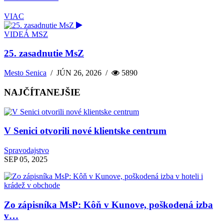
VIAC
VIDEÁ MSZ
25. zasadnutie MsZ
Mesto Senica
/
JÚN 26, 2026
/
5890
NAJČÍTANEJŠIE
V Senici otvorili nové klientske centrum
Spravodajstvo
SEP 05, 2025
Zo zápisníka MsP: Kôň v Kunove, poškodená izba
v…