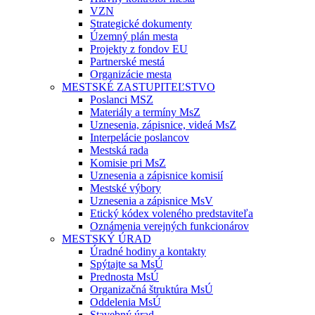
VZN
Strategické dokumenty
Územný plán mesta
Projekty z fondov EU
Partnerské mestá
Organizácie mesta
MESTSKÉ ZASTUPITEĽSTVO
Poslanci MSZ
Materiály a termíny MsZ
Uznesenia, zápisnice, videá MsZ
Interpelácie poslancov
Mestská rada
Komisie pri MsZ
Uznesenia a zápisnice komisií
Mestské výbory
Uznesenia a zápisnice MsV
Etický kódex voleného predstaviteľa
Oznámenia verejných funkcionárov
MESTSKÝ ÚRAD
Úradné hodiny a kontakty
Spýtajte sa MsÚ
Prednosta MsÚ
Organizačná štruktúra MsÚ
Oddelenia MsÚ
Stavebný úrad