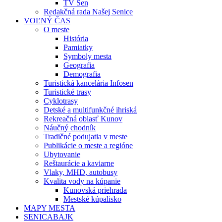
TV Sen
Redakčná rada Našej Senice
VOĽNÝ ČAS
O meste
História
Pamiatky
Symboly mesta
Geografia
Demografia
Turistická kancelária Infosen
Turistické trasy
Cyklotrasy
Detské a multifunkčné ihriská
Rekreačná oblasť Kunov
Náučný chodník
Tradičné podujatia v meste
Publikácie o meste a regióne
Ubytovanie
Reštaurácie a kaviarne
Vlaky, MHD, autobusy
Kvalita vody na kúpanie
Kunovská priehrada
Mestské kúpalisko
MAPY MESTA
SENICABAJK