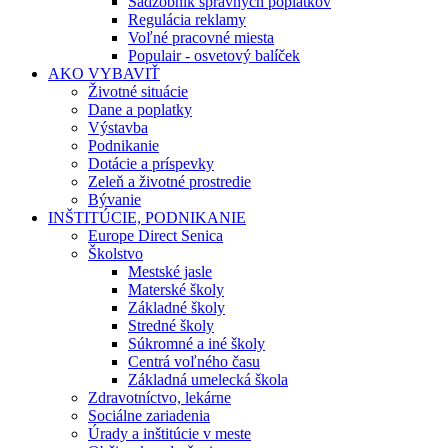
Sadzobník správnych poplatkov
Regulácia reklamy
Voľné pracovné miesta
Populair - osvetový balíček
AKO VYBAVIŤ
Životné situácie
Dane a poplatky
Výstavba
Podnikanie
Dotácie a príspevky
Zeleň a životné prostredie
Bývanie
INŠTITÚCIE, PODNIKANIE
Europe Direct Senica
Školstvo
Mestské jasle
Materské školy
Základné školy
Stredné školy
Súkromné a iné školy
Centrá voľného času
Základná umelecká škola
Zdravotníctvo, lekárne
Sociálne zariadenia
Úrady a inštitúcie v meste