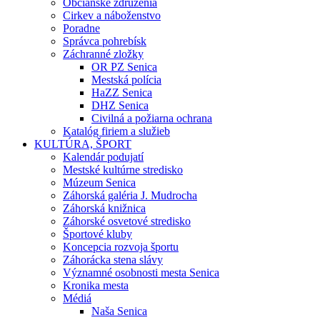
Občianske združenia
Cirkev a náboženstvo
Poradne
Správca pohrebísk
Záchranné zložky
OR PZ Senica
Mestská polícia
HaZZ Senica
DHZ Senica
Civilná a požiarna ochrana
Katalóg firiem a služieb
KULTÚRA, ŠPORT
Kalendár podujatí
Mestské kultúrne stredisko
Múzeum Senica
Záhorská galéria J. Mudrocha
Záhorská knižnica
Záhorské osvetové stredisko
Športové kluby
Koncepcia rozvoja športu
Záhorácka stena slávy
Významné osobnosti mesta Senica
Kronika mesta
Médiá
Naša Senica