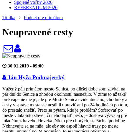
Spojené voľby 2026
REFERENDUM 2026
Titulka
>
Podnet pre primátora
Neupravené cesty
30.01.2019 - 09:00
Ján Hyža Podmajerský
Vážený pán primátor, mesto Senica, po dlhšej dobe som zavítal na
pár dní do Senice a zhodou okolností, nasnežilo. V zime to až také
prekvapenie nie je, ale pre Mesto Senica evidentne áno, chodníky a
cesty v správe mesta ste nestihli upraviť ani po 24 hodinách po tom,
čo prestalo snežiť. Preto sa pýtam, kde je problém? Šoférovať po
meste v takomto stave , či nebodaj ísť pešo, je doslova výzva aj pre
mladého zdravého človeka. Nieto pre chorých, starších a podobne.
Nehnevajte sa na mňa, ale aby ste aspoň hlavné trasy po meste
nestihli upraviť po 24 hodinách, to je ignorácia občanov a