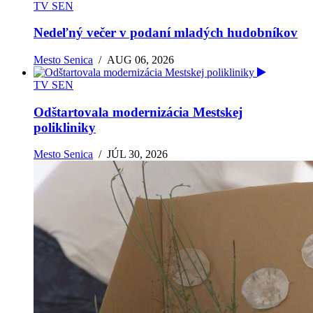
TV SEN
Nedeľný večer v podaní mladých hudobníkov
Mesto Senica
/
AUG 06, 2026
TV SEN
Odštartovala modernizácia Mestskej
polikliniky
Mesto Senica
/
JÚL 30, 2026