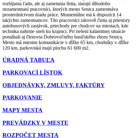
rozbíjania ľadu, ale aj zametania lístia, starajú dlhodobo
nezamestnaní pracovníci, ktorých mesto Senica zamestnáva
prostredníctvom úradu práce. Momentálne má k dispozícii 14
takýchto zamestnancov. Títo pracovníci zároveň čistia aj priestory
autobusových zastávok, priechody pre chodcov na miestach, kde
technika nahrnie sneh ku krajnici. Pri riešení kalamitnej situácie
pomáhali aj členovia Dobrovoľného hasičského zboru Senica.
Mesto má miestne komunikácie v dĺžke 65 km, chodníky v dĺžke
120 km, parkoviská majú plochu 61 600 m2.
ÚRADNÁ TABUĽA
PARKOVACÍ LÍSTOK
OBJEDNÁVKY, ZMLUVY, FAKTÚRY
PARKOVANIE
MAPY MESTA
PREVÁDZKY V MESTE
ROZPOČET MESTA