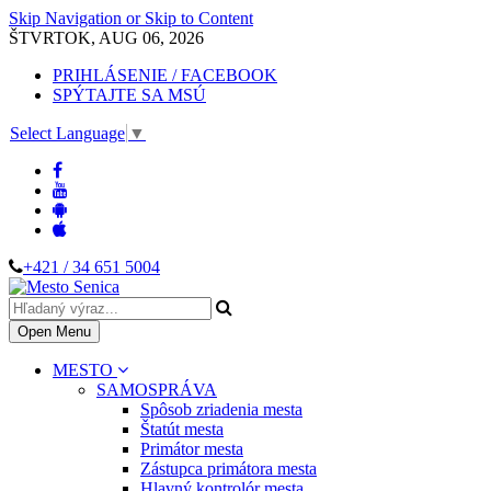
Skip Navigation or Skip to Content
ŠTVRTOK, AUG 06, 2026
PRIHLÁSENIE / FACEBOOK
SPÝTAJTE SA MSÚ
Select Language
▼
+421 / 34 651 5004
Open Menu
MESTO
SAMOSPRÁVA
Spôsob zriadenia mesta
Štatút mesta
Primátor mesta
Zástupca primátora mesta
Hlavný kontrolór mesta