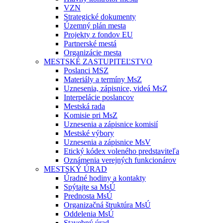
VZN
Strategické dokumenty
Územný plán mesta
Projekty z fondov EU
Partnerské mestá
Organizácie mesta
MESTSKÉ ZASTUPITEĽSTVO
Poslanci MSZ
Materiály a termíny MsZ
Uznesenia, zápisnice, videá MsZ
Interpelácie poslancov
Mestská rada
Komisie pri MsZ
Uznesenia a zápisnice komisií
Mestské výbory
Uznesenia a zápisnice MsV
Etický kódex voleného predstaviteľa
Oznámenia verejných funkcionárov
MESTSKÝ ÚRAD
Úradné hodiny a kontakty
Spýtajte sa MsÚ
Prednosta MsÚ
Organizačná štruktúra MsÚ
Oddelenia MsÚ
Stavebný úrad