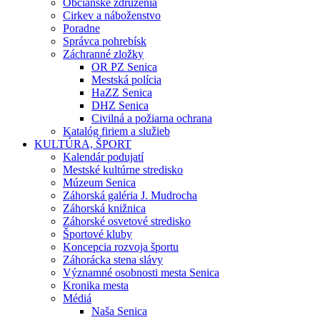
Občianske združenia
Cirkev a náboženstvo
Poradne
Správca pohrebísk
Záchranné zložky
OR PZ Senica
Mestská polícia
HaZZ Senica
DHZ Senica
Civilná a požiarna ochrana
Katalóg firiem a služieb
KULTÚRA, ŠPORT
Kalendár podujatí
Mestské kultúrne stredisko
Múzeum Senica
Záhorská galéria J. Mudrocha
Záhorská knižnica
Záhorské osvetové stredisko
Športové kluby
Koncepcia rozvoja športu
Záhorácka stena slávy
Významné osobnosti mesta Senica
Kronika mesta
Médiá
Naša Senica