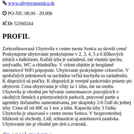
www.ubytovnasenica.sk
PO-NE: 08.00 - 20.00h
IČO:
52560244
PROFIL
Zrekonštruovaná Ubytovňa v centre mesta Senica za skvelú cenu!
Poskytujeme ubytovanie poskytujeme v 2, 3, 4, 5 a 6 lôžkových
izbách s balkónom. Každá izba je zariadená, má vlastnú sprchu,
umývadlo, WC a chladničku. V celom objekte je bezplatné
internetové WiFi pripojenie. Ubytovanie poskytujeme celoročne. V
spoločných priestoroch sa nachádza veľká kuchyňa so zariadením.
K dispozícii sú pračky. K dispozícii je verejné parkovisko priamo pri
ubytovni. Cena ubytovania je vždy za 1 izbu, nie na osobu.
Ubytovňa je vhodná pre bývanie zamestnancov pracujúcich v
okolitých firmách a priemyselných parkoch, pracovné partie a
agentúry dočasného zamestnávania, pre skupinky 2-6 ľudí do jednej
izby. Cena už od 40€ za 1 noc a izbu. Kapacita izby 3 ľudia.
Ubytovňa je situovaná v centre mesta Senica. V bezprostrednej
blízkosti sú obchody, Lidl, reštaurácie aj autobusová zastávka.
Ubytovanie nie je vhodné pre deti a zvieratá.