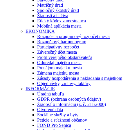
Matričný úrad
Spoločný školský úrad
Žiadosti a tlačivá
Etický kódex zamestnanca
Mobilná aplikácia mesta
EKONOMIKA
Rozpočet a programový rozpočet mesta
Rozpočtový harmonogram
Participatívny rozpočet
Záverečný účet mesta
Profil verejného obstarávateľa
Odpredaj majetku mesta
Prenájom majetku mesta
Zámena majetku mesta
Zásady hospodárenia a nakladania s majetkom
Objednávky, zmluvy, faktúry
INFORMÁCIE
Úradná tabuľa
GDPR (ochrana osobných údajov)
Žiadosť o informáciu (z. č. 211/2000)
Otvorené dáta
Sociálne služby a byty
Petície a sťažnosti občanov
FOND Pro Senica