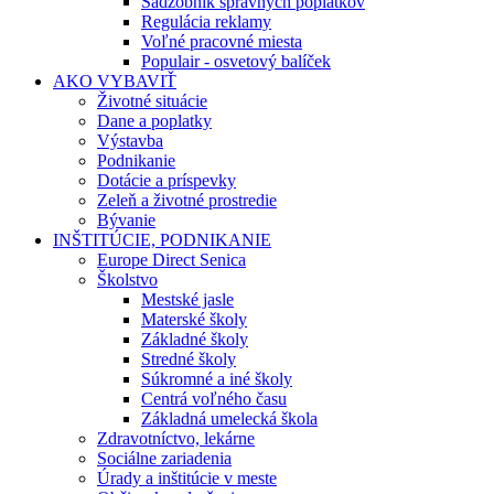
Sadzobník správnych poplatkov
Regulácia reklamy
Voľné pracovné miesta
Populair - osvetový balíček
AKO VYBAVIŤ
Životné situácie
Dane a poplatky
Výstavba
Podnikanie
Dotácie a príspevky
Zeleň a životné prostredie
Bývanie
INŠTITÚCIE, PODNIKANIE
Europe Direct Senica
Školstvo
Mestské jasle
Materské školy
Základné školy
Stredné školy
Súkromné a iné školy
Centrá voľného času
Základná umelecká škola
Zdravotníctvo, lekárne
Sociálne zariadenia
Úrady a inštitúcie v meste