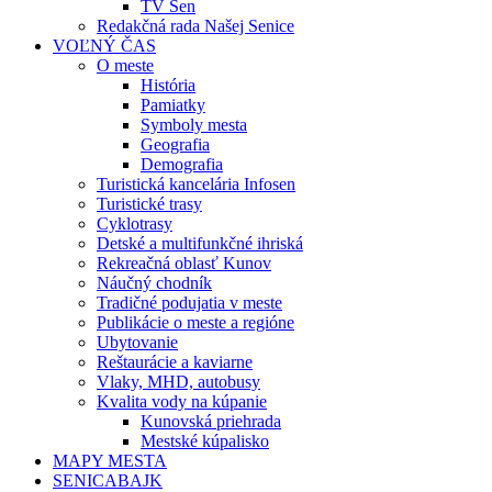
TV Sen
Redakčná rada Našej Senice
VOĽNÝ ČAS
O meste
História
Pamiatky
Symboly mesta
Geografia
Demografia
Turistická kancelária Infosen
Turistické trasy
Cyklotrasy
Detské a multifunkčné ihriská
Rekreačná oblasť Kunov
Náučný chodník
Tradičné podujatia v meste
Publikácie o meste a regióne
Ubytovanie
Reštaurácie a kaviarne
Vlaky, MHD, autobusy
Kvalita vody na kúpanie
Kunovská priehrada
Mestské kúpalisko
MAPY MESTA
SENICABAJK