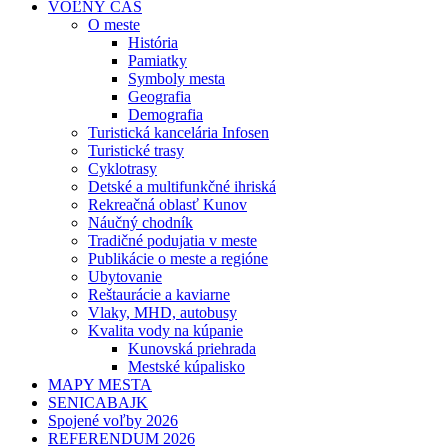
VOĽNÝ ČAS
O meste
História
Pamiatky
Symboly mesta
Geografia
Demografia
Turistická kancelária Infosen
Turistické trasy
Cyklotrasy
Detské a multifunkčné ihriská
Rekreačná oblasť Kunov
Náučný chodník
Tradičné podujatia v meste
Publikácie o meste a regióne
Ubytovanie
Reštaurácie a kaviarne
Vlaky, MHD, autobusy
Kvalita vody na kúpanie
Kunovská priehrada
Mestské kúpalisko
MAPY MESTA
SENICABAJK
Spojené voľby 2026
REFERENDUM 2026