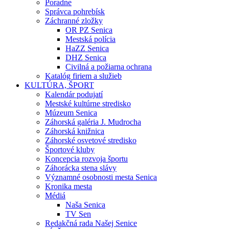
Poradne
Správca pohrebísk
Záchranné zložky
OR PZ Senica
Mestská polícia
HaZZ Senica
DHZ Senica
Civilná a požiarna ochrana
Katalóg firiem a služieb
KULTÚRA, ŠPORT
Kalendár podujatí
Mestské kultúrne stredisko
Múzeum Senica
Záhorská galéria J. Mudrocha
Záhorská knižnica
Záhorské osvetové stredisko
Športové kluby
Koncepcia rozvoja športu
Záhorácka stena slávy
Významné osobnosti mesta Senica
Kronika mesta
Médiá
Naša Senica
TV Sen
Redakčná rada Našej Senice