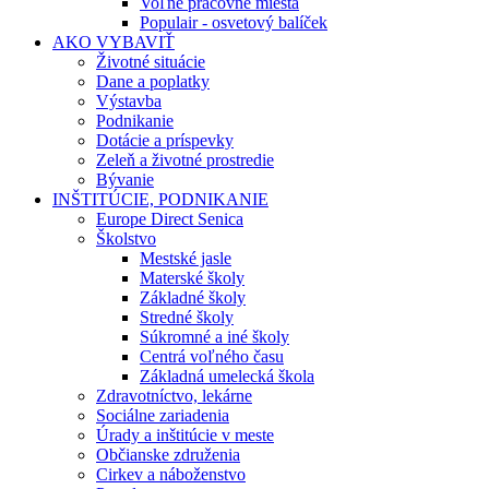
Voľné pracovné miesta
Populair - osvetový balíček
AKO VYBAVIŤ
Životné situácie
Dane a poplatky
Výstavba
Podnikanie
Dotácie a príspevky
Zeleň a životné prostredie
Bývanie
INŠTITÚCIE, PODNIKANIE
Europe Direct Senica
Školstvo
Mestské jasle
Materské školy
Základné školy
Stredné školy
Súkromné a iné školy
Centrá voľného času
Základná umelecká škola
Zdravotníctvo, lekárne
Sociálne zariadenia
Úrady a inštitúcie v meste
Občianske združenia
Cirkev a náboženstvo