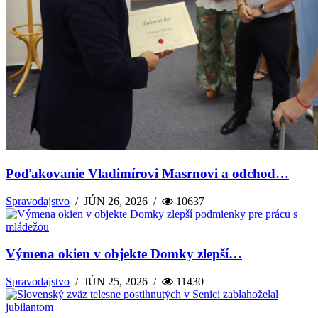
Poďakovanie Vladimírovi Masrnovi a odchod…
Spravodajstvo
/
JÚN 26, 2026
/
10637
Výmena okien v objekte Domky zlepší…
Spravodajstvo
/
JÚN 25, 2026
/
11430