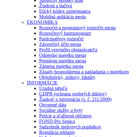
Spoločný školský úrad
Žiadosti a tlačivá
Etický kódex zamestnanca
Mobilná aplikácia mesta
EKONOMIKA
Rozpočet a programový rozpočet mesta
Rozpočtový harmonogram
Participatívny rozpočet
Záverečný účet mesta
Profil verejného obstarávateľa
Odpredaj majetku mesta
Prenájom majetku mesta
Zámena majetku mesta
Zásady hospodárenia a nakladania s majetkom
Objednávky, zmluvy, faktúry
INFORMÁCIE
Úradná tabuľa
GDPR (ochrana osobných údajov)
Žiadosť o informáciu (z. č. 211/2000)
Otvorené dáta
Sociálne služby a byty
Petície a sťažnosti občanov
FOND Pro Senica
Sadzobník správnych poplatkov
Regulácia reklamy