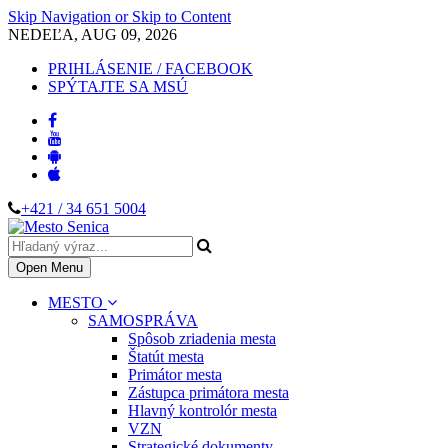
Skip Navigation or Skip to Content
NEDEĽA, AUG 09, 2026
PRIHLÁSENIE / FACEBOOK
SPÝTAJTE SA MSÚ
+421 / 34 651 5004
Open Menu
MESTO
SAMOSPRÁVA
Spôsob zriadenia mesta
Štatút mesta
Primátor mesta
Zástupca primátora mesta
Hlavný kontrolór mesta
VZN
Strategické dokumenty