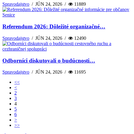
Spravodajstvo
/
JÚN 24, 2026
/
11889
Referendum 2026: Dôležité organizačné…
Spravodajstvo
/
JÚN 24, 2026
/
12490
Odborníci diskutovali o budúcnosti…
Spravodajstvo
/
JÚN 24, 2026
/
11695
<<
<
2
3
4
5
6
>
>>