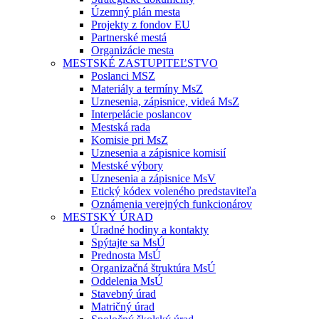
Územný plán mesta
Projekty z fondov EU
Partnerské mestá
Organizácie mesta
MESTSKÉ ZASTUPITEĽSTVO
Poslanci MSZ
Materiály a termíny MsZ
Uznesenia, zápisnice, videá MsZ
Interpelácie poslancov
Mestská rada
Komisie pri MsZ
Uznesenia a zápisnice komisií
Mestské výbory
Uznesenia a zápisnice MsV
Etický kódex voleného predstaviteľa
Oznámenia verejných funkcionárov
MESTSKÝ ÚRAD
Úradné hodiny a kontakty
Spýtajte sa MsÚ
Prednosta MsÚ
Organizačná štruktúra MsÚ
Oddelenia MsÚ
Stavebný úrad
Matričný úrad