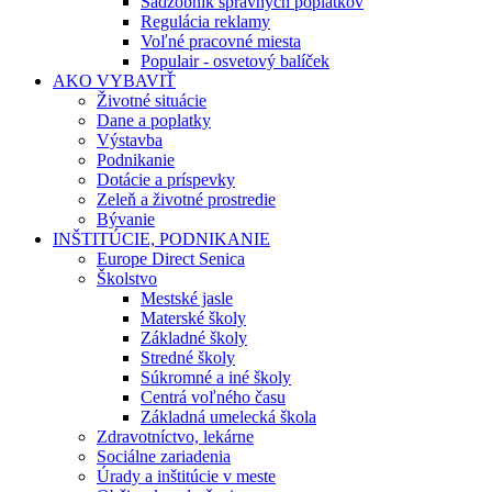
Sadzobník správnych poplatkov
Regulácia reklamy
Voľné pracovné miesta
Populair - osvetový balíček
AKO VYBAVIŤ
Životné situácie
Dane a poplatky
Výstavba
Podnikanie
Dotácie a príspevky
Zeleň a životné prostredie
Bývanie
INŠTITÚCIE, PODNIKANIE
Europe Direct Senica
Školstvo
Mestské jasle
Materské školy
Základné školy
Stredné školy
Súkromné a iné školy
Centrá voľného času
Základná umelecká škola
Zdravotníctvo, lekárne
Sociálne zariadenia
Úrady a inštitúcie v meste