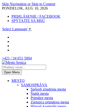
Skip Navigation or Skip to Content
PONDELOK, AUG 10, 2026
PRIHLÁSENIE / FACEBOOK
SPÝTAJTE SA MSÚ
Select Language
▼
+421 / 34 651 5004
Open Menu
MESTO
SAMOSPRÁVA
Spôsob zriadenia mesta
Štatút mesta
Primátor mesta
Zástupca primátora mesta
Hlavný kontrolór mesta