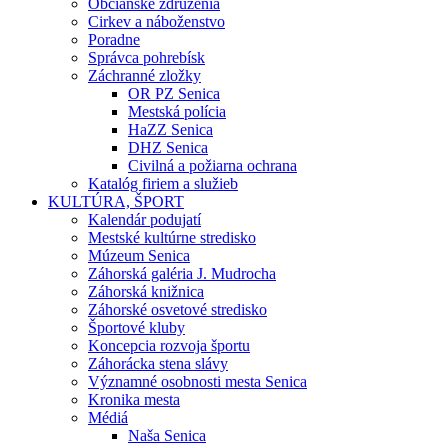
Občianske združenia
Cirkev a náboženstvo
Poradne
Správca pohrebísk
Záchranné zložky
OR PZ Senica
Mestská polícia
HaZZ Senica
DHZ Senica
Civilná a požiarna ochrana
Katalóg firiem a služieb
KULTÚRA, ŠPORT
Kalendár podujatí
Mestské kultúrne stredisko
Múzeum Senica
Záhorská galéria J. Mudrocha
Záhorská knižnica
Záhorské osvetové stredisko
Športové kluby
Koncepcia rozvoja športu
Záhorácka stena slávy
Významné osobnosti mesta Senica
Kronika mesta
Médiá
Naša Senica