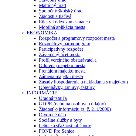
Matričný úrad
Spoločný školský úrad
Žiadosti a tlačivá
Etický kódex zamestnanca
Mobilná aplikácia mesta
EKONOMIKA
Rozpočet a programový rozpočet mesta
Rozpočtový harmonogram
Participatívny rozpočet
Záverečný účet mesta
Profil verejného obstarávateľa
Odpredaj majetku mesta
Prenájom majetku mesta
Zámena majetku mesta
Zásady hospodárenia a nakladania s majetkom
Objednávky, zmluvy, faktúry
INFORMÁCIE
Úradná tabuľa
GDPR (ochrana osobných údajov)
Žiadosť o informáciu (z. č. 211/2000)
Otvorené dáta
Sociálne služby a byty
Petície a sťažnosti občanov
FOND Pro Senica