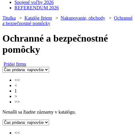
Spojené voľby 2026
REFERENDUM 2026
Titulka
>
Katalóg firiem
>
Nakupovanie, obchody
>
Ochranné
a bezpečnostné pomôcky
Ochranné a bezpečnostné
pomôcky
Pridaj firmu
<<
<
1
>
>>
Nenašli sa žiadne záznamy v katalógu.
<<