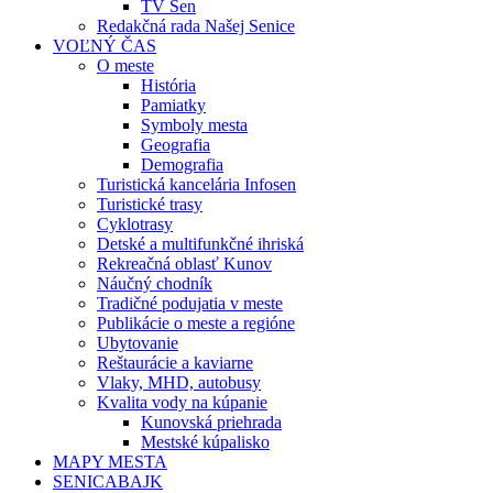
TV Sen
Redakčná rada Našej Senice
VOĽNÝ ČAS
O meste
História
Pamiatky
Symboly mesta
Geografia
Demografia
Turistická kancelária Infosen
Turistické trasy
Cyklotrasy
Detské a multifunkčné ihriská
Rekreačná oblasť Kunov
Náučný chodník
Tradičné podujatia v meste
Publikácie o meste a regióne
Ubytovanie
Reštaurácie a kaviarne
Vlaky, MHD, autobusy
Kvalita vody na kúpanie
Kunovská priehrada
Mestské kúpalisko
MAPY MESTA
SENICABAJK