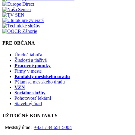
PRE OBČANA
Úradná tabuľa
Žiadosti a tlačivá
Pracovné ponuky
Firmy v meste
Kontakty mestského úradu
Pýtam sa mestského úradu
VZN
Sociálne služby
Pohotovosť lekární
Stavebný úrad
UŽITOČNÉ KONTAKTY
Mestský úrad:
+421 / 34 651 5004