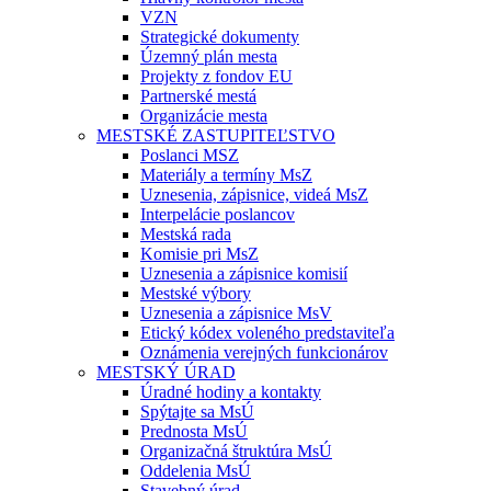
VZN
Strategické dokumenty
Územný plán mesta
Projekty z fondov EU
Partnerské mestá
Organizácie mesta
MESTSKÉ ZASTUPITEĽSTVO
Poslanci MSZ
Materiály a termíny MsZ
Uznesenia, zápisnice, videá MsZ
Interpelácie poslancov
Mestská rada
Komisie pri MsZ
Uznesenia a zápisnice komisií
Mestské výbory
Uznesenia a zápisnice MsV
Etický kódex voleného predstaviteľa
Oznámenia verejných funkcionárov
MESTSKÝ ÚRAD
Úradné hodiny a kontakty
Spýtajte sa MsÚ
Prednosta MsÚ
Organizačná štruktúra MsÚ
Oddelenia MsÚ
Stavebný úrad