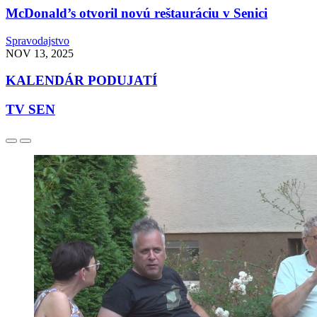
McDonald’s otvoril novú reštauráciu v Senici
Spravodajstvo
NOV 13, 2025
KALENDÁR PODUJATÍ
TV SEN