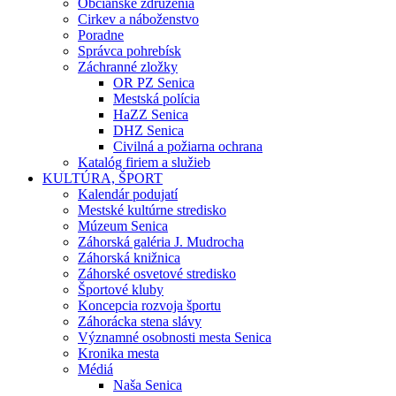
Občianske združenia
Cirkev a náboženstvo
Poradne
Správca pohrebísk
Záchranné zložky
OR PZ Senica
Mestská polícia
HaZZ Senica
DHZ Senica
Civilná a požiarna ochrana
Katalóg firiem a služieb
KULTÚRA, ŠPORT
Kalendár podujatí
Mestské kultúrne stredisko
Múzeum Senica
Záhorská galéria J. Mudrocha
Záhorská knižnica
Záhorské osvetové stredisko
Športové kluby
Koncepcia rozvoja športu
Záhorácka stena slávy
Významné osobnosti mesta Senica
Kronika mesta
Médiá
Naša Senica