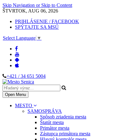
Skip Navigation or Skip to Content
ŠTVRTOK, AUG 06, 2026
PRIHLÁSENIE / FACEBOOK
SPÝTAJTE SA MSÚ
Select Language
▼
+421 / 34 651 5004
Open Menu
MESTO
SAMOSPRÁVA
Spôsob zriadenia mesta
Štatút mesta
Primátor mesta
Zástupca primátora mesta
Hlavný kontrolór mesta