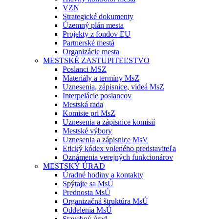
VZN
Strategické dokumenty
Územný plán mesta
Projekty z fondov EU
Partnerské mestá
Organizácie mesta
MESTSKÉ ZASTUPITEĽSTVO
Poslanci MSZ
Materiály a termíny MsZ
Uznesenia, zápisnice, videá MsZ
Interpelácie poslancov
Mestská rada
Komisie pri MsZ
Uznesenia a zápisnice komisií
Mestské výbory
Uznesenia a zápisnice MsV
Etický kódex voleného predstaviteľa
Oznámenia verejných funkcionárov
MESTSKÝ ÚRAD
Úradné hodiny a kontakty
Spýtajte sa MsÚ
Prednosta MsÚ
Organizačná štruktúra MsÚ
Oddelenia MsÚ
Stavebný úrad