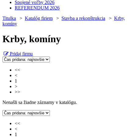
Spojené voľby 2026
REFERENDUM 2026
Titulka
>
Katalóg firiem
>
Stavba a rekonštrukcia
>
Krby,
komíny
Krby, komíny
Pridaj firmu
<<
<
1
>
>>
Nenašli sa žiadne záznamy v katalógu.
<<
<
1