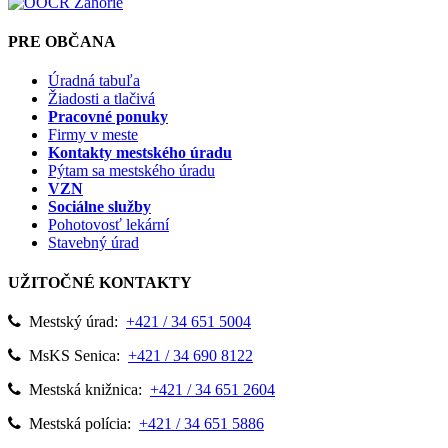
PRE OBČANA
Úradná tabuľa
Žiadosti a tlačivá
Pracovné ponuky
Firmy v meste
Kontakty mestského úradu
Pýtam sa mestského úradu
VZN
Sociálne služby
Pohotovosť lekární
Stavebný úrad
UŽITOČNÉ KONTAKTY
Mestský úrad:
+421 / 34 651 5004
MsKS Senica:
+421 / 34 690 8122
Mestská knižnica:
+421 / 34 651 2604
Mestská polícia:
+421 / 34 651 5886