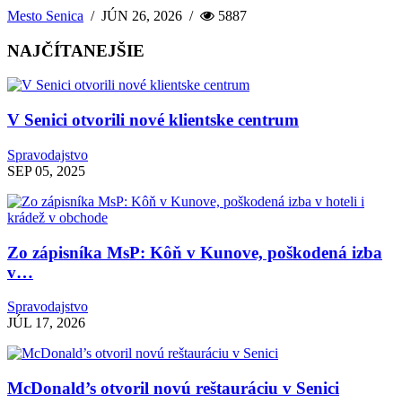
Mesto Senica
/
JÚN 26, 2026
/
5887
NAJČÍTANEJŠIE
V Senici otvorili nové klientske centrum
Spravodajstvo
SEP 05, 2025
Zo zápisníka MsP: Kôň v Kunove, poškodená izba
v…
Spravodajstvo
JÚL 17, 2026
McDonald’s otvoril novú reštauráciu v Senici