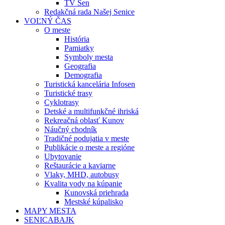
TV Sen
Redakčná rada Našej Senice
VOĽNÝ ČAS
O meste
História
Pamiatky
Symboly mesta
Geografia
Demografia
Turistická kancelária Infosen
Turistické trasy
Cyklotrasy
Detské a multifunkčné ihriská
Rekreačná oblasť Kunov
Náučný chodník
Tradičné podujatia v meste
Publikácie o meste a regióne
Ubytovanie
Reštaurácie a kaviarne
Vlaky, MHD, autobusy
Kvalita vody na kúpanie
Kunovská priehrada
Mestské kúpalisko
MAPY MESTA
SENICABAJK