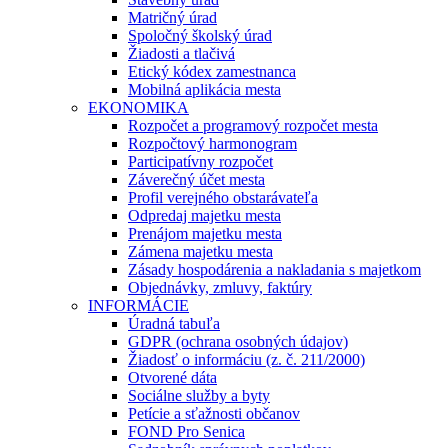
Matričný úrad
Spoločný školský úrad
Žiadosti a tlačivá
Etický kódex zamestnanca
Mobilná aplikácia mesta
EKONOMIKA
Rozpočet a programový rozpočet mesta
Rozpočtový harmonogram
Participatívny rozpočet
Záverečný účet mesta
Profil verejného obstarávateľa
Odpredaj majetku mesta
Prenájom majetku mesta
Zámena majetku mesta
Zásady hospodárenia a nakladania s majetkom
Objednávky, zmluvy, faktúry
INFORMÁCIE
Úradná tabuľa
GDPR (ochrana osobných údajov)
Žiadosť o informáciu (z. č. 211/2000)
Otvorené dáta
Sociálne služby a byty
Petície a sťažnosti občanov
FOND Pro Senica