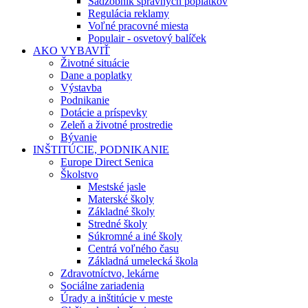
Sadzobník správnych poplatkov
Regulácia reklamy
Voľné pracovné miesta
Populair - osvetový balíček
AKO VYBAVIŤ
Životné situácie
Dane a poplatky
Výstavba
Podnikanie
Dotácie a príspevky
Zeleň a životné prostredie
Bývanie
INŠTITÚCIE, PODNIKANIE
Europe Direct Senica
Školstvo
Mestské jasle
Materské školy
Základné školy
Stredné školy
Súkromné a iné školy
Centrá voľného času
Základná umelecká škola
Zdravotníctvo, lekárne
Sociálne zariadenia
Úrady a inštitúcie v meste