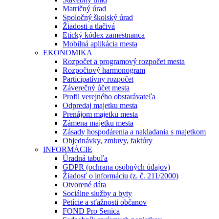
Matričný úrad
Spoločný školský úrad
Žiadosti a tlačivá
Etický kódex zamestnanca
Mobilná aplikácia mesta
EKONOMIKA
Rozpočet a programový rozpočet mesta
Rozpočtový harmonogram
Participatívny rozpočet
Záverečný účet mesta
Profil verejného obstarávateľa
Odpredaj majetku mesta
Prenájom majetku mesta
Zámena majetku mesta
Zásady hospodárenia a nakladania s majetkom
Objednávky, zmluvy, faktúry
INFORMÁCIE
Úradná tabuľa
GDPR (ochrana osobných údajov)
Žiadosť o informáciu (z. č. 211/2000)
Otvorené dáta
Sociálne služby a byty
Petície a sťažnosti občanov
FOND Pro Senica