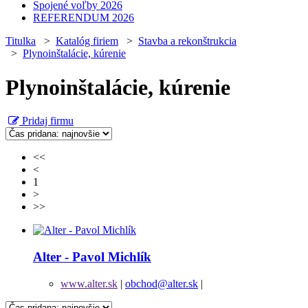
Spojené voľby 2026
REFERENDUM 2026
Titulka
>
Katalóg firiem
>
Stavba a rekonštrukcia
>
Plynoinštalácie, kúrenie
Plynoinštalácie, kúrenie
Pridaj firmu
<<
<
1
>
>>
Alter - Pavol Michlík
www.alter.sk
|
obchod@alter.sk
|