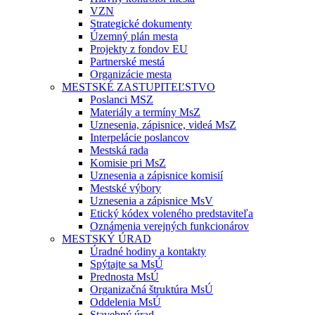
VZN
Strategické dokumenty
Územný plán mesta
Projekty z fondov EU
Partnerské mestá
Organizácie mesta
MESTSKÉ ZASTUPITEĽSTVO
Poslanci MSZ
Materiály a termíny MsZ
Uznesenia, zápisnice, videá MsZ
Interpelácie poslancov
Mestská rada
Komisie pri MsZ
Uznesenia a zápisnice komisií
Mestské výbory
Uznesenia a zápisnice MsV
Etický kódex voleného predstaviteľa
Oznámenia verejných funkcionárov
MESTSKÝ ÚRAD
Úradné hodiny a kontakty
Spýtajte sa MsÚ
Prednosta MsÚ
Organizačná štruktúra MsÚ
Oddelenia MsÚ
Stavebný úrad