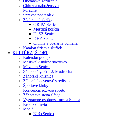
Občianske združenia
Cirkev a náboženstvo
Poradne
Správca pohrebísk
Záchranné zložky
OR PZ Senica
Mestská polícia
HaZZ Senica
DHZ Senica
Civilná a požiarna ochrana
Katalóg firiem a služieb
KULTÚRA, ŠPORT
Kalendár podujatí
Mestské kultúrne stredisko
Múzeum Senica
Záhorská galéria J. Mudrocha
Záhorská knižnica
Záhorské osvetové stredisko
Športové kluby
Koncepcia rozvoja športu
Záhorácka stena slávy
Významné osobnosti mesta Senica
Kronika mesta
Médiá
Naša Senica