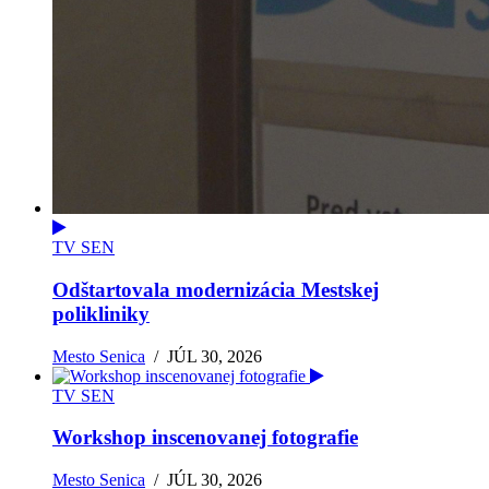
TV SEN
Odštartovala modernizácia Mestskej
polikliniky
Mesto Senica
/
JÚL 30, 2026
TV SEN
Workshop inscenovanej fotografie
Mesto Senica
/
JÚL 30, 2026