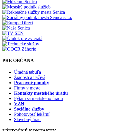
PRE OBČANA
Úradná tabuľa
Žiadosti a tlačivá
Pracovné ponuky
Firmy v meste
Kontakty mestského úradu
Pýtam sa mestského úradu
VZN
Sociálne služby
Pohotovosť lekární
Stavebný úrad
UŽITOČNÉ KONTAKTY