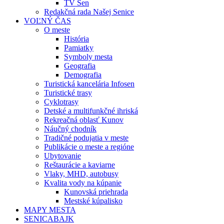
TV Sen
Redakčná rada Našej Senice
VOĽNÝ ČAS
O meste
História
Pamiatky
Symboly mesta
Geografia
Demografia
Turistická kancelária Infosen
Turistické trasy
Cyklotrasy
Detské a multifunkčné ihriská
Rekreačná oblasť Kunov
Náučný chodník
Tradičné podujatia v meste
Publikácie o meste a regióne
Ubytovanie
Reštaurácie a kaviarne
Vlaky, MHD, autobusy
Kvalita vody na kúpanie
Kunovská priehrada
Mestské kúpalisko
MAPY MESTA
SENICABAJK