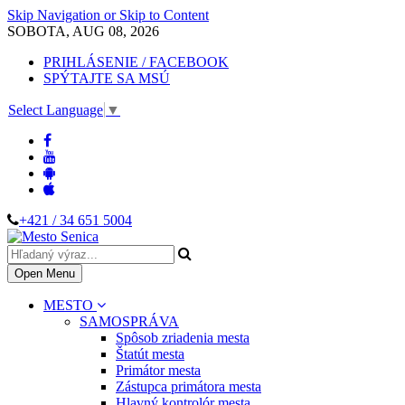
Skip Navigation or Skip to Content
SOBOTA, AUG 08, 2026
PRIHLÁSENIE / FACEBOOK
SPÝTAJTE SA MSÚ
Select Language
▼
+421 / 34 651 5004
Open Menu
MESTO
SAMOSPRÁVA
Spôsob zriadenia mesta
Štatút mesta
Primátor mesta
Zástupca primátora mesta
Hlavný kontrolór mesta