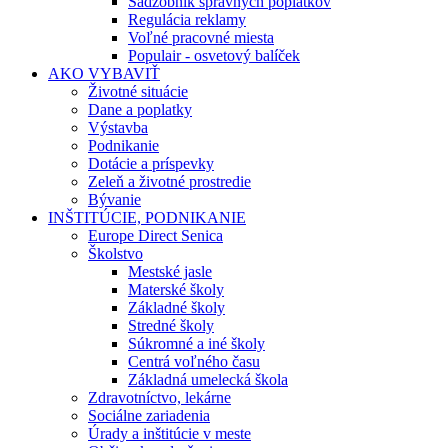
Sadzobník správnych poplatkov
Regulácia reklamy
Voľné pracovné miesta
Populair - osvetový balíček
AKO VYBAVIŤ
Životné situácie
Dane a poplatky
Výstavba
Podnikanie
Dotácie a príspevky
Zeleň a životné prostredie
Bývanie
INŠTITÚCIE, PODNIKANIE
Europe Direct Senica
Školstvo
Mestské jasle
Materské školy
Základné školy
Stredné školy
Súkromné a iné školy
Centrá voľného času
Základná umelecká škola
Zdravotníctvo, lekárne
Sociálne zariadenia
Úrady a inštitúcie v meste