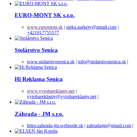
EURO-MONT SK s.r.o.
www.euromont.sk
|
sipka.parkety@gmail.com
|
+421917755577
Stolárstvo Senica
www.stolarstvosenica.sk
|
info@stolarstvosenica.sk
|
Hi Reklama Senica
www.vyrobareklamy.net
|
vyrobareklamy@vyrobareklamy.net
|
Záhrada - JM s.r.o.
https:zahrada-jm.webnode.sk
|
zahradajm@gmail.com
|