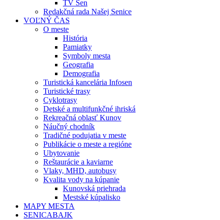
TV Sen
Redakčná rada Našej Senice
VOĽNÝ ČAS
O meste
História
Pamiatky
Symboly mesta
Geografia
Demografia
Turistická kancelária Infosen
Turistické trasy
Cyklotrasy
Detské a multifunkčné ihriská
Rekreačná oblasť Kunov
Náučný chodník
Tradičné podujatia v meste
Publikácie o meste a regióne
Ubytovanie
Reštaurácie a kaviarne
Vlaky, MHD, autobusy
Kvalita vody na kúpanie
Kunovská priehrada
Mestské kúpalisko
MAPY MESTA
SENICABAJK