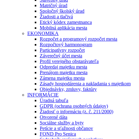
Matričný úrad
Spoločný školský úrad
Žiadosti a tlačivá
Etický kódex zamestnanca
Mobilná aplikácia mesta
EKONOMIKA
Rozpočet a programový rozpočet mesta
Rozpočtový harmonogram
Participatívny rozpočet
Záverečný účet mesta
Profil verejného obstarávateľa
Odpredaj majetku mesta
Prenájom majetku mesta
Zámena majetku mesta
Zásady hospodárenia a nakladania s majetkom
Objednávky, zmluvy, faktúry
INFORMÁCIE
Úradná tabuľa
GDPR (ochrana osobných údajov)
Žiadosť o informáciu (z. č. 211/2000)
Otvorené dáta
Sociálne služby a byty
Petície a sťažnosti občanov
FOND Pro Senica