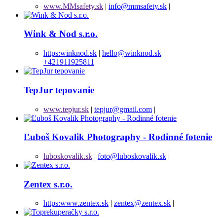
www.MMsafety.sk
|
info@mmsafety.sk
|
Wink & Nod s.r.o.
https:winknod.sk
|
hello@winknod.sk
|
+421911925811
TepJur tepovanie
www.tepjur.sk
|
tepjur@gmail.com
|
Ľuboš Kovalik Photography - Rodinné fotenie
luboskovalik.sk
|
foto@luboskovalik.sk
|
Zentex s.r.o.
https:www.zentex.sk
|
zentex@zentex.sk
|