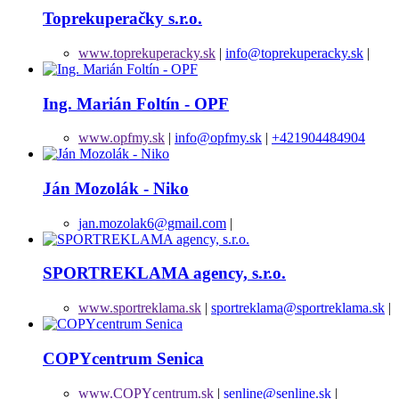
Toprekuperačky s.r.o.
www.toprekuperacky.sk
|
info@toprekuperacky.sk
|
Ing. Marián Foltín - OPF
www.opfmy.sk
|
info@opfmy.sk
|
+421904484904
Ján Mozolák - Niko
jan.mozolak6@gmail.com
|
SPORTREKLAMA agency, s.r.o.
www.sportreklama.sk
|
sportreklama@sportreklama.sk
|
COPYcentrum Senica
www.COPYcentrum.sk
|
senline@senline.sk
|