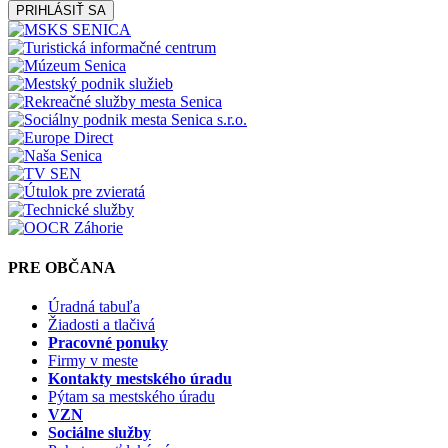
PRIHLÁSIŤ SA
PRE OBČANA
Úradná tabuľa
Žiadosti a tlačivá
Pracovné ponuky
Firmy v meste
Kontakty mestského úradu
Pýtam sa mestského úradu
VZN
Sociálne služby