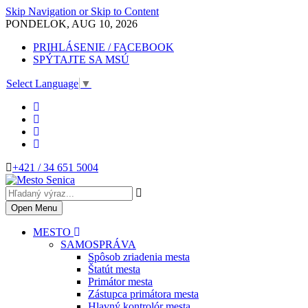
Skip Navigation or Skip to Content
PONDELOK, AUG 10, 2026
PRIHLÁSENIE / FACEBOOK
SPÝTAJTE SA MSÚ
Select Language
▼
+421 / 34 651 5004
Open Menu
MESTO
SAMOSPRÁVA
Spôsob zriadenia mesta
Štatút mesta
Primátor mesta
Zástupca primátora mesta
Hlavný kontrolór mesta