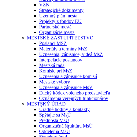
VZN
Strategické dokumenty
Územný plán mesta
Projekty z fondov EU
Partnerské mestá
Organizácie mesta
MESTSKÉ ZASTUPITEĽSTVO
Poslanci MSZ
Materiály a termíny MsZ
Uznesenia, zápisnice, videá MsZ
Interpelácie poslancov
Mestská rada
Komisie pri MsZ
Uznesenia a zápisnice komisií
Mestské výbory
Uznesenia a zápisnice MsV
Etický kódex voleného predstaviteľa
Oznámenia verejných funkcionárov
MESTSKÝ ÚRAD
Úradné hodiny a kontakty
Spýtajte sa MsÚ
Prednosta MsÚ
Organizačná štruktúra MsÚ
Oddelenia MsÚ
Stavebný úrad