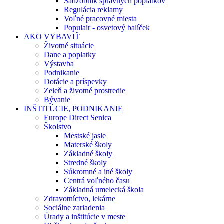
Sadzobník správnych poplatkov
Regulácia reklamy
Voľné pracovné miesta
Populair - osvetový balíček
AKO VYBAVIŤ
Životné situácie
Dane a poplatky
Výstavba
Podnikanie
Dotácie a príspevky
Zeleň a životné prostredie
Bývanie
INŠTITÚCIE, PODNIKANIE
Europe Direct Senica
Školstvo
Mestské jasle
Materské školy
Základné školy
Stredné školy
Súkromné a iné školy
Centrá voľného času
Základná umelecká škola
Zdravotníctvo, lekárne
Sociálne zariadenia
Úrady a inštitúcie v meste