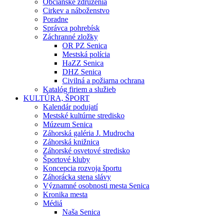
Občianske združenia
Cirkev a náboženstvo
Poradne
Správca pohrebísk
Záchranné zložky
OR PZ Senica
Mestská polícia
HaZZ Senica
DHZ Senica
Civilná a požiarna ochrana
Katalóg firiem a služieb
KULTÚRA, ŠPORT
Kalendár podujatí
Mestské kultúrne stredisko
Múzeum Senica
Záhorská galéria J. Mudrocha
Záhorská knižnica
Záhorské osvetové stredisko
Športové kluby
Koncepcia rozvoja športu
Záhorácka stena slávy
Významné osobnosti mesta Senica
Kronika mesta
Médiá
Naša Senica