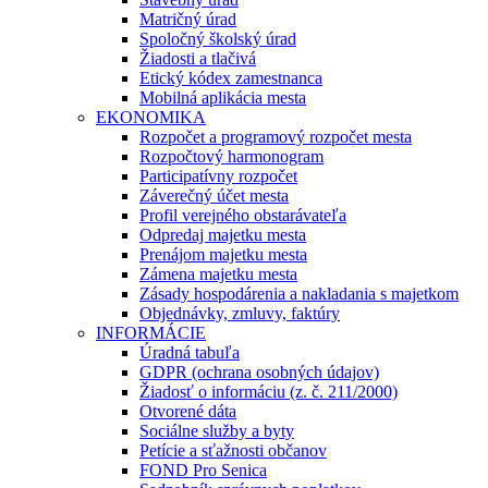
Matričný úrad
Spoločný školský úrad
Žiadosti a tlačivá
Etický kódex zamestnanca
Mobilná aplikácia mesta
EKONOMIKA
Rozpočet a programový rozpočet mesta
Rozpočtový harmonogram
Participatívny rozpočet
Záverečný účet mesta
Profil verejného obstarávateľa
Odpredaj majetku mesta
Prenájom majetku mesta
Zámena majetku mesta
Zásady hospodárenia a nakladania s majetkom
Objednávky, zmluvy, faktúry
INFORMÁCIE
Úradná tabuľa
GDPR (ochrana osobných údajov)
Žiadosť o informáciu (z. č. 211/2000)
Otvorené dáta
Sociálne služby a byty
Petície a sťažnosti občanov
FOND Pro Senica