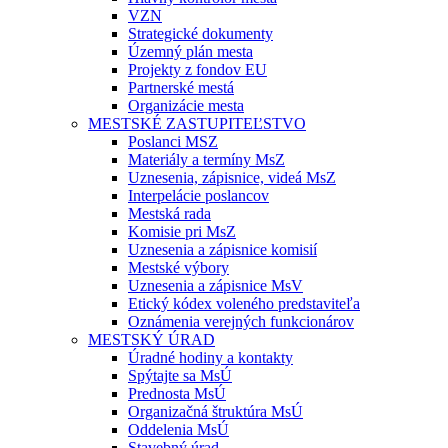
VZN
Strategické dokumenty
Územný plán mesta
Projekty z fondov EU
Partnerské mestá
Organizácie mesta
MESTSKÉ ZASTUPITEĽSTVO
Poslanci MSZ
Materiály a termíny MsZ
Uznesenia, zápisnice, videá MsZ
Interpelácie poslancov
Mestská rada
Komisie pri MsZ
Uznesenia a zápisnice komisií
Mestské výbory
Uznesenia a zápisnice MsV
Etický kódex voleného predstaviteľa
Oznámenia verejných funkcionárov
MESTSKÝ ÚRAD
Úradné hodiny a kontakty
Spýtajte sa MsÚ
Prednosta MsÚ
Organizačná štruktúra MsÚ
Oddelenia MsÚ
Stavebný úrad