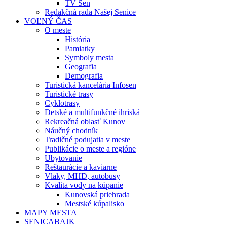
TV Sen
Redakčná rada Našej Senice
VOĽNÝ ČAS
O meste
História
Pamiatky
Symboly mesta
Geografia
Demografia
Turistická kancelária Infosen
Turistické trasy
Cyklotrasy
Detské a multifunkčné ihriská
Rekreačná oblasť Kunov
Náučný chodník
Tradičné podujatia v meste
Publikácie o meste a regióne
Ubytovanie
Reštaurácie a kaviarne
Vlaky, MHD, autobusy
Kvalita vody na kúpanie
Kunovská priehrada
Mestské kúpalisko
MAPY MESTA
SENICABAJK