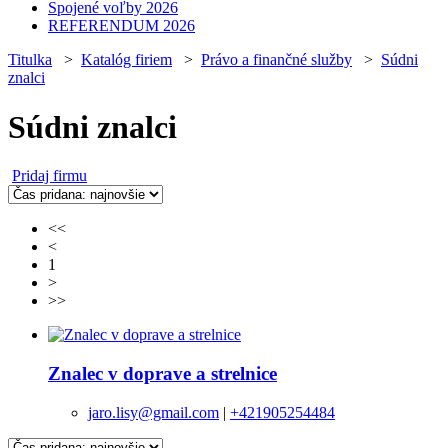
Spojené voľby 2026
REFERENDUM 2026
Titulka
>
Katalóg firiem
>
Právo a finančné služby
>
Súdni
znalci
Súdni znalci
Pridaj firmu
<<
<
1
>
>>
Znalec v doprave a strelnice
jaro.lisy@gmail.com
|
+421905254484