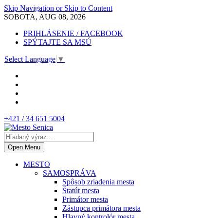
Skip Navigation or Skip to Content
SOBOTA, AUG 08, 2026
PRIHLÁSENIE / FACEBOOK
SPÝTAJTE SA MSÚ
Select Language
▼
+421 / 34 651 5004
Open Menu
MESTO
SAMOSPRÁVA
Spôsob zriadenia mesta
Štatút mesta
Primátor mesta
Zástupca primátora mesta
Hlavný kontrolór mesta