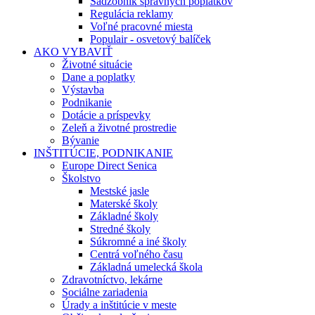
Sadzobník správnych poplatkov
Regulácia reklamy
Voľné pracovné miesta
Populair - osvetový balíček
AKO VYBAVIŤ
Životné situácie
Dane a poplatky
Výstavba
Podnikanie
Dotácie a príspevky
Zeleň a životné prostredie
Bývanie
INŠTITÚCIE, PODNIKANIE
Europe Direct Senica
Školstvo
Mestské jasle
Materské školy
Základné školy
Stredné školy
Súkromné a iné školy
Centrá voľného času
Základná umelecká škola
Zdravotníctvo, lekárne
Sociálne zariadenia
Úrady a inštitúcie v meste