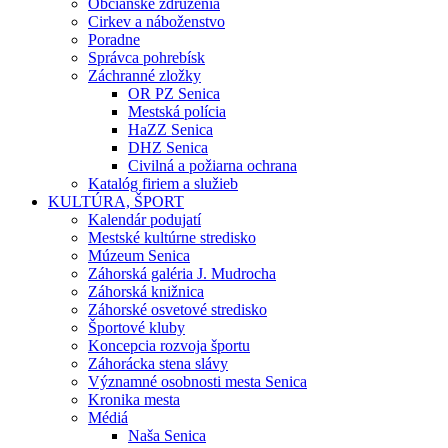
Občianske združenia
Cirkev a náboženstvo
Poradne
Správca pohrebísk
Záchranné zložky
OR PZ Senica
Mestská polícia
HaZZ Senica
DHZ Senica
Civilná a požiarna ochrana
Katalóg firiem a služieb
KULTÚRA, ŠPORT
Kalendár podujatí
Mestské kultúrne stredisko
Múzeum Senica
Záhorská galéria J. Mudrocha
Záhorská knižnica
Záhorské osvetové stredisko
Športové kluby
Koncepcia rozvoja športu
Záhorácka stena slávy
Významné osobnosti mesta Senica
Kronika mesta
Médiá
Naša Senica