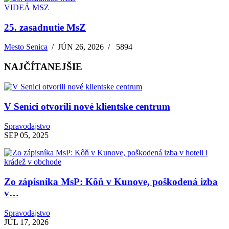
VIDEÁ MSZ
25. zasadnutie MsZ
Mesto Senica
/
JÚN 26, 2026
/
5894
NAJČÍTANEJŠIE
V Senici otvorili nové klientske centrum
Spravodajstvo
SEP 05, 2025
Zo zápisníka MsP: Kôň v Kunove, poškodená izba
v…
Spravodajstvo
JÚL 17, 2026