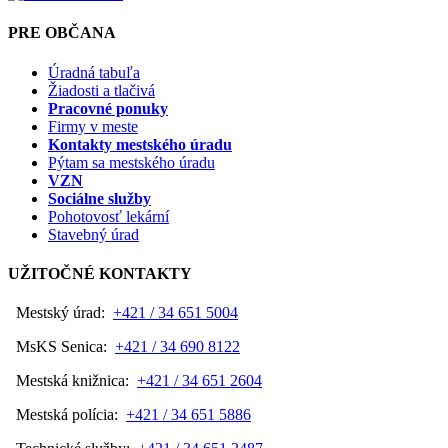
PRE OBČANA
Úradná tabuľa
Žiadosti a tlačivá
Pracovné ponuky
Firmy v meste
Kontakty mestského úradu
Pýtam sa mestského úradu
VZN
Sociálne služby
Pohotovosť lekární
Stavebný úrad
UŽITOČNÉ KONTAKTY
Mestský úrad:
+421 / 34 651 5004
MsKS Senica:
+421 / 34 690 8122
Mestská knižnica:
+421 / 34 651 2604
Mestská polícia:
+421 / 34 651 5886