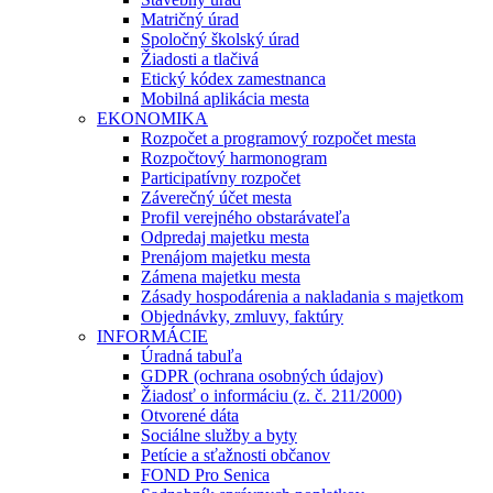
Matričný úrad
Spoločný školský úrad
Žiadosti a tlačivá
Etický kódex zamestnanca
Mobilná aplikácia mesta
EKONOMIKA
Rozpočet a programový rozpočet mesta
Rozpočtový harmonogram
Participatívny rozpočet
Záverečný účet mesta
Profil verejného obstarávateľa
Odpredaj majetku mesta
Prenájom majetku mesta
Zámena majetku mesta
Zásady hospodárenia a nakladania s majetkom
Objednávky, zmluvy, faktúry
INFORMÁCIE
Úradná tabuľa
GDPR (ochrana osobných údajov)
Žiadosť o informáciu (z. č. 211/2000)
Otvorené dáta
Sociálne služby a byty
Petície a sťažnosti občanov
FOND Pro Senica