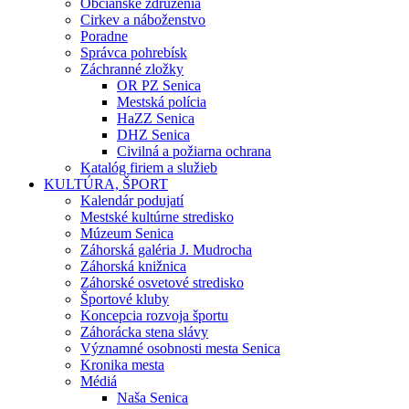
Občianske združenia
Cirkev a náboženstvo
Poradne
Správca pohrebísk
Záchranné zložky
OR PZ Senica
Mestská polícia
HaZZ Senica
DHZ Senica
Civilná a požiarna ochrana
Katalóg firiem a služieb
KULTÚRA, ŠPORT
Kalendár podujatí
Mestské kultúrne stredisko
Múzeum Senica
Záhorská galéria J. Mudrocha
Záhorská knižnica
Záhorské osvetové stredisko
Športové kluby
Koncepcia rozvoja športu
Záhorácka stena slávy
Významné osobnosti mesta Senica
Kronika mesta
Médiá
Naša Senica