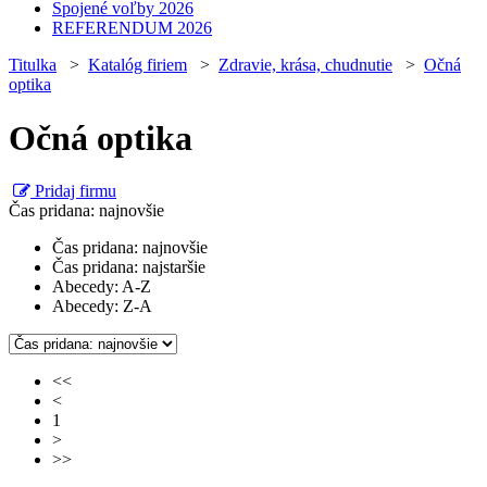
Spojené voľby 2026
REFERENDUM 2026
Titulka
>
Katalóg firiem
>
Zdravie, krása, chudnutie
>
Očná
optika
Očná optika
Pridaj firmu
Čas pridana: najnovšie
Čas pridana: najnovšie
Čas pridana: najstaršie
Abecedy: A-Z
Abecedy: Z-A
<<
<
1
>
>>