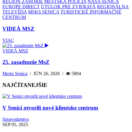
REGIÓN ZÁHORIE
MESTSKÁ POLÍCIA
NAŠA SENICA
EUROPE DIRECT
ÚTULOK PRE ZVIERATÁ
REGIONÁLNA
TELEVÍZIA
MSKS SENICA
TURISTICKÉ INFORMAČNÉ
CENTRUM
VIDEÁ MSZ
VIAC
VIDEÁ MSZ
25. zasadnutie MsZ
Mesto Senica
/
JÚN 26, 2026
/
5894
NAJČÍTANEJŠIE
V Senici otvorili nové klientske centrum
Spravodajstvo
SEP 05, 2025