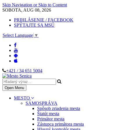
Skip Navigation or Skip to Content
SOBOTA, AUG 08, 2026
PRIHLÁSENIE / FACEBOOK
SPÝTAJTE SA MSÚ
Select Language
▼
+421 / 34 651 5004
Open Menu
MESTO
SAMOSPRÁVA
Spôsob zriadenia mesta
Štatút mesta
Primátor mesta
Zástupca primátora mesta
Hlavný kontrolór mesta