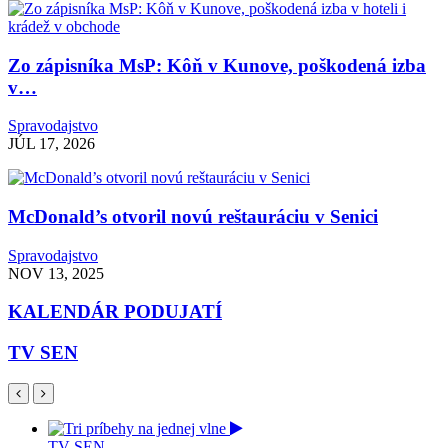
Zo zápisníka MsP: Kôň v Kunove, poškodená izba
v…
Spravodajstvo
JÚL 17, 2026
McDonald’s otvoril novú reštauráciu v Senici
Spravodajstvo
NOV 13, 2025
KALENDÁR PODUJATÍ
TV SEN
TV SEN