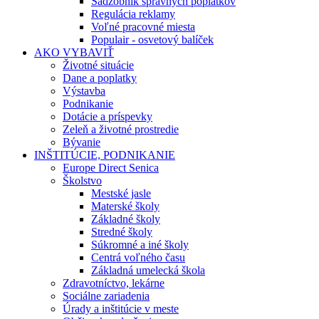
Sadzobník správnych poplatkov
Regulácia reklamy
Voľné pracovné miesta
Populair - osvetový balíček
AKO VYBAVIŤ
Životné situácie
Dane a poplatky
Výstavba
Podnikanie
Dotácie a príspevky
Zeleň a životné prostredie
Bývanie
INŠTITÚCIE, PODNIKANIE
Europe Direct Senica
Školstvo
Mestské jasle
Materské školy
Základné školy
Stredné školy
Súkromné a iné školy
Centrá voľného času
Základná umelecká škola
Zdravotníctvo, lekárne
Sociálne zariadenia
Úrady a inštitúcie v meste