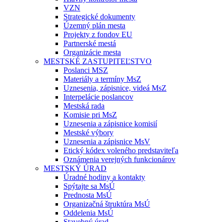
VZN
Strategické dokumenty
Územný plán mesta
Projekty z fondov EU
Partnerské mestá
Organizácie mesta
MESTSKÉ ZASTUPITEĽSTVO
Poslanci MSZ
Materiály a termíny MsZ
Uznesenia, zápisnice, videá MsZ
Interpelácie poslancov
Mestská rada
Komisie pri MsZ
Uznesenia a zápisnice komisií
Mestské výbory
Uznesenia a zápisnice MsV
Etický kódex voleného predstaviteľa
Oznámenia verejných funkcionárov
MESTSKÝ ÚRAD
Úradné hodiny a kontakty
Spýtajte sa MsÚ
Prednosta MsÚ
Organizačná štruktúra MsÚ
Oddelenia MsÚ
Stavebný úrad