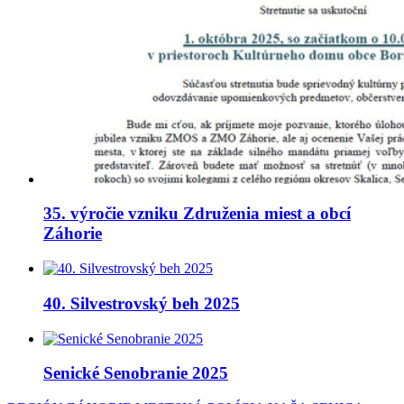
35. výročie vzniku Združenia miest a obcí
Záhorie
40. Silvestrovský beh 2025
Senické Senobranie 2025