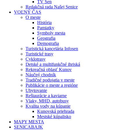
TV Sen
Redakčná rada Našej Senice
VOĽNÝ ČAS
O meste
História
Pamiatky
Symboly mesta
Geografia
Demografia
Turistická kancelária Infosen
Turistické trasy
Cyklotrasy
Detské a multifunkčné ihriská
Rekreačná oblasť Kunov
Náučný chodník
Tradičné podujatia v meste
Publikácie o meste a regióne
Ubytovanie
Reštaurácie a kaviarne
Vlaky, MHD, autobusy
Kvalita vody na kúpanie
Kunovská priehrada
Mestské kúpalisko
MAPY MESTA
SENICABAJK