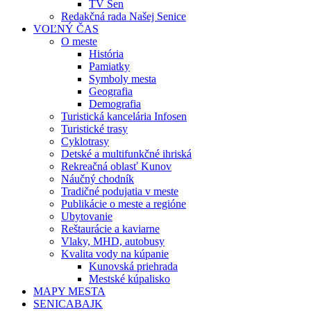
TV Sen
Redakčná rada Našej Senice
VOĽNÝ ČAS
O meste
História
Pamiatky
Symboly mesta
Geografia
Demografia
Turistická kancelária Infosen
Turistické trasy
Cyklotrasy
Detské a multifunkčné ihriská
Rekreačná oblasť Kunov
Náučný chodník
Tradičné podujatia v meste
Publikácie o meste a regióne
Ubytovanie
Reštaurácie a kaviarne
Vlaky, MHD, autobusy
Kvalita vody na kúpanie
Kunovská priehrada
Mestské kúpalisko
MAPY MESTA
SENICABAJK