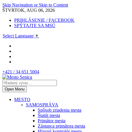
Skip Navigation or Skip to Content
ŠTVRTOK, AUG 06, 2026
PRIHLÁSENIE / FACEBOOK
SPÝTAJTE SA MSÚ
Select Language
▼
+421 / 34 651 5004
Open Menu
MESTO
SAMOSPRÁVA
Spôsob zriadenia mesta
Štatút mesta
Primátor mesta
Zástupca primátora mesta
Hlavný kontrolór mesta