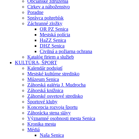
Občianske združenia
Cirkev a náboženstvo
Poradne
Správca pohrebísk
Záchranné zložky
OR PZ Senica
Mestská polícia
HaZZ Senica
DHZ Senica
Civilná a požiarna ochrana
Katalóg firiem a služieb
KULTÚRA, ŠPORT
Kalendár podujatí
Mestské kultúrne stredisko
Múzeum Senica
Záhorská galéria J. Mudrocha
Záhorská knižnica
Záhorské osvetové stredisko
Športové kluby
Koncepcia rozvoja športu
Záhorácka stena slávy
Významné osobnosti mesta Senica
Kronika mesta
Médiá
Naša Senica