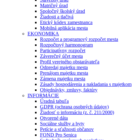
Matričný úrad
Spoločný školský úrad
Žiadosti a tlačivá
Etický kódex zamestnanca
Mobilná aplikácia mesta
EKONOMIKA
Rozpočet a programový rozpočet mesta
Rozpočtový harmonogram
Participatívny rozpočet
Záverečný účet mesta
Profil verejného obstarávateľa
Odpredaj majetku mesta
Prenájom majetku mesta
Zámena majetku mesta
Zásady hospodárenia a nakladania s majetkom
Objednávky, zmluvy, faktúry
INFORMÁCIE
Úradná tabuľa
GDPR (ochrana osobných údajov)
Žiadosť o informáciu (z. č. 211/2000)
Otvorené dáta
Sociálne služby a byty
Petície a sťažnosti občanov
FOND Pro Senica