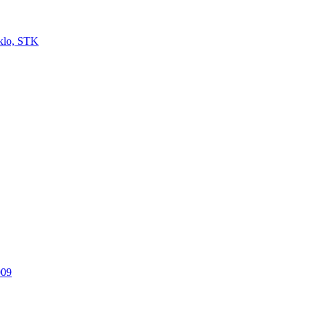
sklo, STK
009