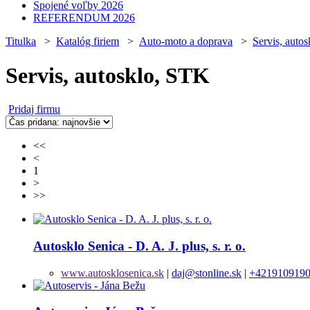
Spojené voľby 2026
REFERENDUM 2026
Titulka
>
Katalóg firiem
>
Auto-moto a doprava
>
Servis, auto
Servis, autosklo, STK
Pridaj firmu
<<
<
1
>
>>
Autosklo Senica - D. A. J. plus, s. r. o.
www.autosklosenica.sk
|
daj@stonline.sk
|
+421910919