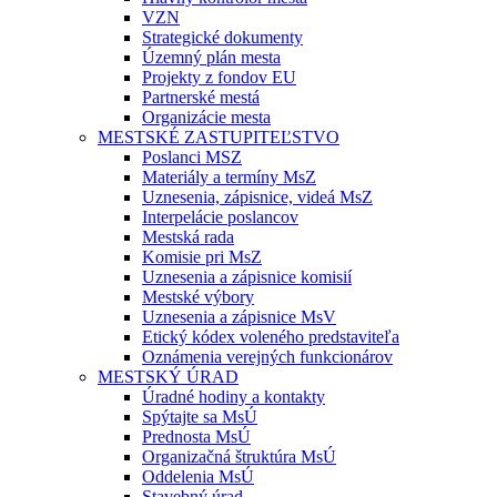
VZN
Strategické dokumenty
Územný plán mesta
Projekty z fondov EU
Partnerské mestá
Organizácie mesta
MESTSKÉ ZASTUPITEĽSTVO
Poslanci MSZ
Materiály a termíny MsZ
Uznesenia, zápisnice, videá MsZ
Interpelácie poslancov
Mestská rada
Komisie pri MsZ
Uznesenia a zápisnice komisií
Mestské výbory
Uznesenia a zápisnice MsV
Etický kódex voleného predstaviteľa
Oznámenia verejných funkcionárov
MESTSKÝ ÚRAD
Úradné hodiny a kontakty
Spýtajte sa MsÚ
Prednosta MsÚ
Organizačná štruktúra MsÚ
Oddelenia MsÚ
Stavebný úrad