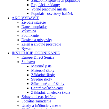
Sadzobník správnych poplatkov
Regulácia reklamy
Voľné pracovné miesta
Populair - osvetový balíček
AKO VYBAVIŤ
Životné situácie
Dane a poplatky
Výstavba
Podnikanie
Dotácie a príspevky
Zeleň a životné prostredie
Bývanie
INŠTITÚCIE, PODNIKANIE
Europe Direct Senica
Školstvo
Mestské jasle
Materské školy
Základné školy
Stredné školy
Súkromné a iné školy
Centrá voľného času
Základná umelecká škola
Zdravotníctvo, lekárne
Sociálne zariadenia
Úrady a inštitúcie v meste