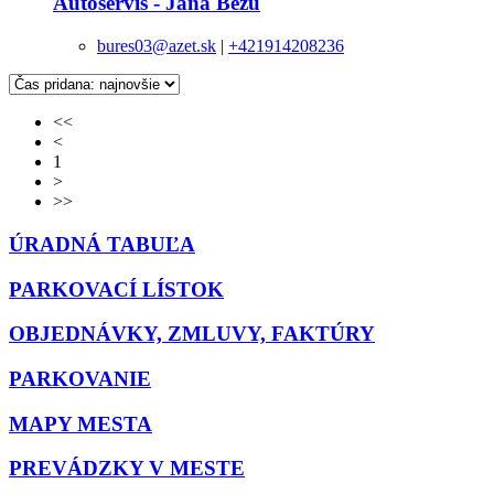
Autoservis - Jána Bežu
bures03@azet.sk
|
+421914208236
<<
<
1
>
>>
ÚRADNÁ TABUĽA
PARKOVACÍ LÍSTOK
OBJEDNÁVKY, ZMLUVY, FAKTÚRY
PARKOVANIE
MAPY MESTA
PREVÁDZKY V MESTE