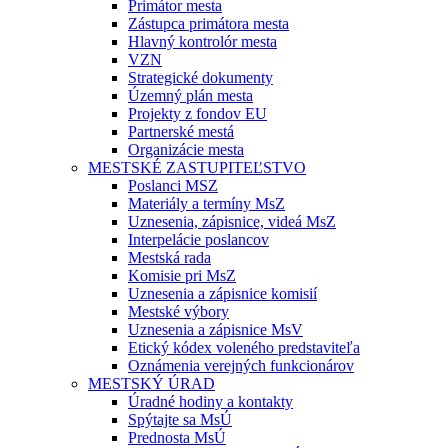
Primátor mesta
Zástupca primátora mesta
Hlavný kontrolór mesta
VZN
Strategické dokumenty
Územný plán mesta
Projekty z fondov EU
Partnerské mestá
Organizácie mesta
MESTSKÉ ZASTUPITEĽSTVO
Poslanci MSZ
Materiály a termíny MsZ
Uznesenia, zápisnice, videá MsZ
Interpelácie poslancov
Mestská rada
Komisie pri MsZ
Uznesenia a zápisnice komisií
Mestské výbory
Uznesenia a zápisnice MsV
Etický kódex voleného predstaviteľa
Oznámenia verejných funkcionárov
MESTSKÝ ÚRAD
Úradné hodiny a kontakty
Spýtajte sa MsÚ
Prednosta MsÚ