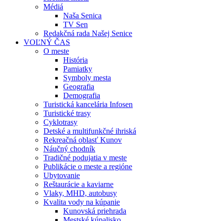
Médiá
Naša Senica
TV Sen
Redakčná rada Našej Senice
VOĽNÝ ČAS
O meste
História
Pamiatky
Symboly mesta
Geografia
Demografia
Turistická kancelária Infosen
Turistické trasy
Cyklotrasy
Detské a multifunkčné ihriská
Rekreačná oblasť Kunov
Náučný chodník
Tradičné podujatia v meste
Publikácie o meste a regióne
Ubytovanie
Reštaurácie a kaviarne
Vlaky, MHD, autobusy
Kvalita vody na kúpanie
Kunovská priehrada
Mestské kúpalisko