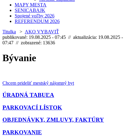
MAPY MESTA
SENICABAJK
Spojené voľby 2026
REFERENDUM 2026
Titulka
>
AKO VYBAVIŤ
publikované: 19.08.2025 - 07:45 // aktualizácia: 19.08.2025 -
07:47 // zobrazené: 13636
Bývanie
Chcem prideliť mestský nájomný byt
ÚRADNÁ TABUĽA
PARKOVACÍ LÍSTOK
OBJEDNÁVKY, ZMLUVY, FAKTÚRY
PARKOVANIE