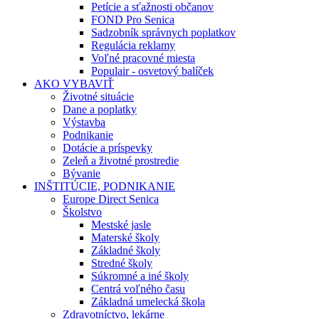
Petície a sťažnosti občanov
FOND Pro Senica
Sadzobník správnych poplatkov
Regulácia reklamy
Voľné pracovné miesta
Populair - osvetový balíček
AKO VYBAVIŤ
Životné situácie
Dane a poplatky
Výstavba
Podnikanie
Dotácie a príspevky
Zeleň a životné prostredie
Bývanie
INŠTITÚCIE, PODNIKANIE
Europe Direct Senica
Školstvo
Mestské jasle
Materské školy
Základné školy
Stredné školy
Súkromné a iné školy
Centrá voľného času
Základná umelecká škola
Zdravotníctvo, lekárne