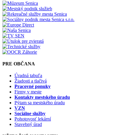
PRE OBČANA
Úradná tabuľa
Žiadosti a tlačivá
Pracovné ponuky
Firmy v meste
Kontakty mestského úradu
Pýtam sa mestského úradu
VZN
Sociálne služby
Pohotovosť lekární
Stavebný úrad