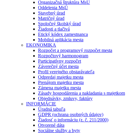
Organizačná štruktúra MsÚ
Oddelenia MsÚ
Stavebný úrad
Matričný úrad
Spoločný školský úrad
Žiadosti a tlačivá
Etický kódex zamestnanca
Mobilná aplikácia mesta
EKONOMIKA
Rozpočet a programový rozpočet mesta
Rozpočtový harmonogram
Participatívny rozpočet
Záverečný účet mesta
Profil verejného obstarávateľa
Odpredaj majetku mesta
Prenájom majetku mesta
Zámena majetku mesta
Zásady hospodárenia a nakladania s majetkom
Objednávky, zmluvy, faktúry
INFORMÁCIE
Úradná tabuľa
GDPR (ochrana osobných údajov)
Žiadosť o informáciu (z. č. 211/2000)
Otvorené dáta
Sociálne služby a byty