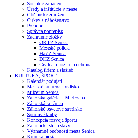
Sociálne zariadenia
Úrady a inštitúcie v meste
Občianske združenia
Cirkev a náboženstvo
Poradne
Správca pohrebísk
Záchranné zložky
OR PZ Senica
Mestská polícia
HaZZ Senica
DHZ Senica
Civilná a požiarna ochrana
Katalóg firiem a služieb
KULTÚRA, ŠPORT
Kalendár podujatí
Mestské kultúrne stredisko
Múzeum Senica
Záhorská galéria J. Mudrocha
Záhorská knižnica
Záhorské osvetové stredisko
Športové kluby
Koncepcia rozvoja športu
Záhorácka stena slávy
Významné osobnosti mesta Senica
Kronika mesta