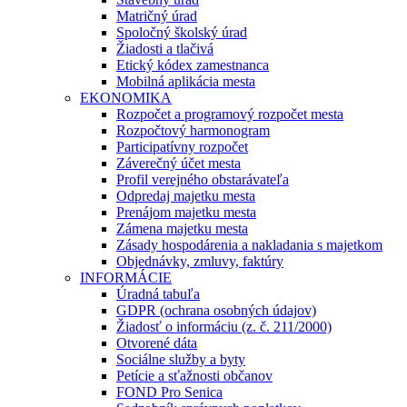
Matričný úrad
Spoločný školský úrad
Žiadosti a tlačivá
Etický kódex zamestnanca
Mobilná aplikácia mesta
EKONOMIKA
Rozpočet a programový rozpočet mesta
Rozpočtový harmonogram
Participatívny rozpočet
Záverečný účet mesta
Profil verejného obstarávateľa
Odpredaj majetku mesta
Prenájom majetku mesta
Zámena majetku mesta
Zásady hospodárenia a nakladania s majetkom
Objednávky, zmluvy, faktúry
INFORMÁCIE
Úradná tabuľa
GDPR (ochrana osobných údajov)
Žiadosť o informáciu (z. č. 211/2000)
Otvorené dáta
Sociálne služby a byty
Petície a sťažnosti občanov
FOND Pro Senica