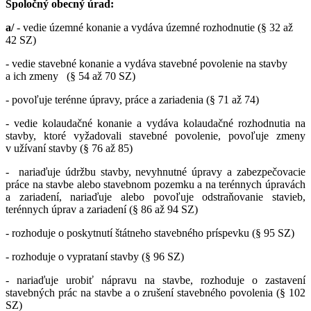
Spoločný obecný úrad:
a/
- vedie územné konanie a vydáva územné rozhodnutie (§ 32 až
42 SZ)
- vedie stavebné konanie a vydáva stavebné povolenie na stavby
a ich zmeny (§ 54 až 70 SZ)
- povoľuje terénne úpravy, práce a zariadenia (§ 71 až 74)
- vedie kolaudačné konanie a vydáva kolaudačné rozhodnutia na
stavby, ktoré vyžadovali stavebné povolenie, povoľuje zmeny
v užívaní stavby (§ 76 až 85)
- nariaďuje údržbu stavby, nevyhnutné úpravy a zabezpečovacie
práce na stavbe alebo stavebnom pozemku a na terénnych úpravách
a zariadení, nariaďuje alebo povoľuje odstraňovanie stavieb,
terénnych úprav a zariadení (§ 86 až 94 SZ)
- rozhoduje o poskytnutí štátneho stavebného príspevku (§ 95 SZ)
- rozhoduje o vyprataní stavby (§ 96 SZ)
- nariaďuje urobiť nápravu na stavbe, rozhoduje o zastavení
stavebných prác na stavbe a o zrušení stavebného povolenia (§ 102
SZ)