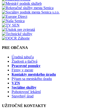
PRE OBČANA
Úradná tabuľa
Žiadosti a tlačivá
Pracovné ponuky
Firmy v meste
Kontakty mestského úradu
Pýtam sa mestského úradu
VZN
Sociálne služby
Pohotovosť lekární
Stavebný úrad
UŽITOČNÉ KONTAKTY