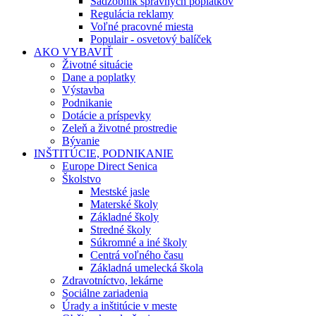
Sadzobník správnych poplatkov
Regulácia reklamy
Voľné pracovné miesta
Populair - osvetový balíček
AKO VYBAVIŤ
Životné situácie
Dane a poplatky
Výstavba
Podnikanie
Dotácie a príspevky
Zeleň a životné prostredie
Bývanie
INŠTITÚCIE, PODNIKANIE
Europe Direct Senica
Školstvo
Mestské jasle
Materské školy
Základné školy
Stredné školy
Súkromné a iné školy
Centrá voľného času
Základná umelecká škola
Zdravotníctvo, lekárne
Sociálne zariadenia
Úrady a inštitúcie v meste