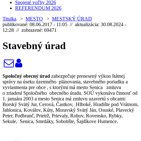
Spojené voľby 2026
REFERENDUM 2026
Titulka
>
MESTO
>
MESTSKÝ ÚRAD
publikované: 08.06.2017 - 11:05 // aktualizácia: 30.08.2024 -
12:28 // zobrazené: 69471
Stavebný úrad
Spoločný obecný úrad
zabezpečuje
prenesený výkon štátnej
správy na úseku územného plánovania, stavebného poriadku a
vyvlastnenia pre obce , s ktorými má mesto Senica zmluvu
o zriadení Spoločného obecného úradu. SOÚ vykonáva činnosť od
1. januára 2003 a mesto Senica má zmluvu uzavretú s obcami:
Borský Svätý Jur, Cerová, Častkov, Hlboké, Hradište pod Vrátnom,
Jablonica, Koválov, Kúty, Moravský Svätý Ján, Osuské, Plavecký
Peter, Podbranč, Prietrž, Prievaly, Rohov, Rovensko, Rybky,
Sekule, Senica, Smrdáky, Sobotište, Šajdíkove Humence.