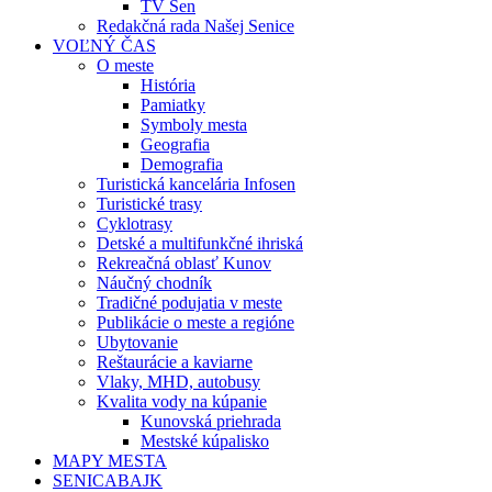
TV Sen
Redakčná rada Našej Senice
VOĽNÝ ČAS
O meste
História
Pamiatky
Symboly mesta
Geografia
Demografia
Turistická kancelária Infosen
Turistické trasy
Cyklotrasy
Detské a multifunkčné ihriská
Rekreačná oblasť Kunov
Náučný chodník
Tradičné podujatia v meste
Publikácie o meste a regióne
Ubytovanie
Reštaurácie a kaviarne
Vlaky, MHD, autobusy
Kvalita vody na kúpanie
Kunovská priehrada
Mestské kúpalisko
MAPY MESTA
SENICABAJK