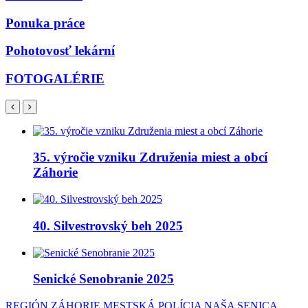
Ponuka práce
Pohotovosť lekární
FOTOGALÉRIE
35. výročie vzniku Združenia miest a obcí
Záhorie
40. Silvestrovský beh 2025
Senické Senobranie 2025
REGIÓN ZÁHORIE
MESTSKÁ POLÍCIA
NAŠA SENICA