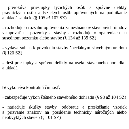
- prerokúva priestupky fyzických osôb a správne delikty
právnických osôb a fyzických osôb oprávnených na podnikanie
a ukladá sankcie (§ 105 až 107 SZ)
- rozhoduje o rozsahu oprávnenia zamestnancov stavebných úradov
vstupovať na pozemky a stavby a rozhoduje o opatreniach na
susednom pozemku alebo stavbe (§ 134 až 135 SZ)
- vydáva súhlas k povoleniu stavby špeciálnym stavebným úradom
(§ 120 SZ)
- rieši priestupky a správne delikty na úseku stavebného poriadku
a ukladá
b/
vykonáva kontrolnú činnosť:
- zabezpečuje výkon štátneho stavebného dohľadu (§ 98 až 104 SZ)
- nariaďuje skúšky stavby, odobratie a preskúšanie vzoriek
a prizvanie znalcov na posúdenie technicky náročných alebo
neobvyklých stavieb (§ 101 SZ)