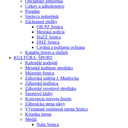
Občianske združenia
Cirkev a náboženstvo
Poradne
Správca pohrebísk
Záchranné zložky
OR PZ Senica
Mestská polícia
HaZZ Senica
DHZ Senica
Civilná a požiarna ochrana
Katalóg firiem a služieb
KULTÚRA, ŠPORT
Kalendár podujatí
Mestské kultúrne stredisko
Múzeum Senica
Záhorská galéria J. Mudrocha
Záhorská knižnica
Záhorské osvetové stredisko
Športové kluby
Koncepcia rozvoja športu
Záhorácka stena slávy
Významné osobnosti mesta Senica
Kronika mesta
Médiá
Naša Senica