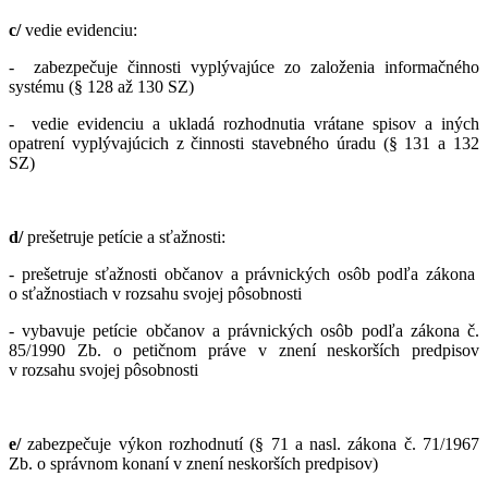
c/
vedie evidenciu:
- zabezpečuje činnosti vyplývajúce zo založenia informačného
systému (§ 128 až 130 SZ)
- vedie evidenciu a ukladá rozhodnutia vrátane spisov a iných
opatrení vyplývajúcich z činnosti stavebného úradu (§ 131 a 132
SZ)
d/
prešetruje petície a sťažnosti:
- prešetruje sťažnosti občanov a právnických osôb podľa zákona
o sťažnostiach v rozsahu svojej pôsobnosti
- vybavuje petície občanov a právnických osôb podľa zákona č.
85/1990 Zb. o petičnom práve v znení neskorších predpisov
v rozsahu svojej pôsobnosti
e/
zabezpečuje výkon rozhodnutí
(§ 71 a nasl. zákona č. 71/1967
Zb. o správnom konaní v znení neskorších predpisov)