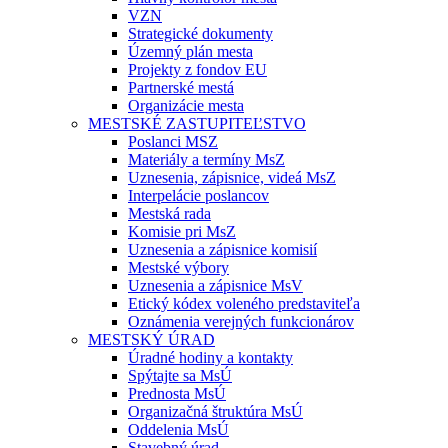
VZN
Strategické dokumenty
Územný plán mesta
Projekty z fondov EU
Partnerské mestá
Organizácie mesta
MESTSKÉ ZASTUPITEĽSTVO
Poslanci MSZ
Materiály a termíny MsZ
Uznesenia, zápisnice, videá MsZ
Interpelácie poslancov
Mestská rada
Komisie pri MsZ
Uznesenia a zápisnice komisií
Mestské výbory
Uznesenia a zápisnice MsV
Etický kódex voleného predstaviteľa
Oznámenia verejných funkcionárov
MESTSKÝ ÚRAD
Úradné hodiny a kontakty
Spýtajte sa MsÚ
Prednosta MsÚ
Organizačná štruktúra MsÚ
Oddelenia MsÚ
Stavebný úrad