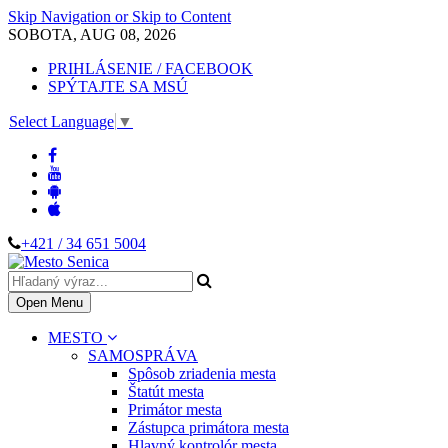
Skip Navigation or Skip to Content
SOBOTA, AUG 08, 2026
PRIHLÁSENIE / FACEBOOK
SPÝTAJTE SA MSÚ
Select Language
▼
+421 / 34 651 5004
Open Menu
MESTO
SAMOSPRÁVA
Spôsob zriadenia mesta
Štatút mesta
Primátor mesta
Zástupca primátora mesta
Hlavný kontrolór mesta