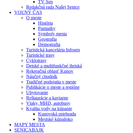
TV Sen
Redakčná rada Našej Senice
VOĽNÝ ČAS
O meste
História
Pamiatky
Symboly mesta
Geografia
Demografia
Turistická kancelária Infosen
Turistické trasy
Cyklotrasy
Detské a multifunkčné ihriská
Rekreačná oblasť Kunov
Náučný chodník
Tradičné podujatia v meste
Publikácie o meste a regióne
Ubytovanie
Reštaurácie a kaviarne
Vlaky, MHD, autobusy
Kvalita vody na kúpanie
Kunovská priehrada
Mestské kúpalisko
MAPY MESTA
SENICABAJK