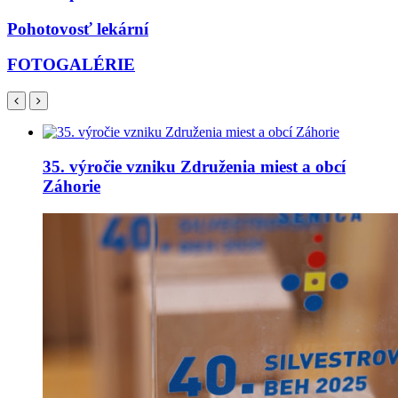
Pohotovosť lekární
FOTOGALÉRIE
35. výročie vzniku Združenia miest a obcí
Záhorie