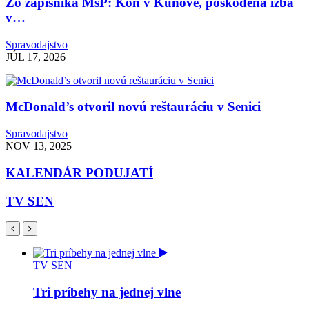
Zo zápisníka MsP: Kôň v Kunove, poškodená izba
v…
Spravodajstvo
JÚL 17, 2026
McDonald’s otvoril novú reštauráciu v Senici
Spravodajstvo
NOV 13, 2025
KALENDÁR PODUJATÍ
TV SEN
TV SEN
Tri príbehy na jednej vlne