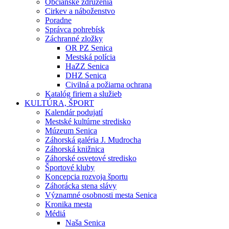
Občianske združenia
Cirkev a náboženstvo
Poradne
Správca pohrebísk
Záchranné zložky
OR PZ Senica
Mestská polícia
HaZZ Senica
DHZ Senica
Civilná a požiarna ochrana
Katalóg firiem a služieb
KULTÚRA, ŠPORT
Kalendár podujatí
Mestské kultúrne stredisko
Múzeum Senica
Záhorská galéria J. Mudrocha
Záhorská knižnica
Záhorské osvetové stredisko
Športové kluby
Koncepcia rozvoja športu
Záhorácka stena slávy
Významné osobnosti mesta Senica
Kronika mesta
Médiá
Naša Senica