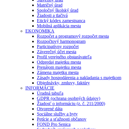
Matričný úrad
Spoločný školský úrad
Žiadosti a tlačivá
Etický kódex zamestnanca
Mobilná aplikácia mesta
EKONOMIKA
Rozpočet a programový rozpočet mesta
Rozpočtový harmonogram
Participatívny rozpočet
Záverečný účet mesta
Profil verejného obstarávateľa
Odpredaj majetku mesta
Prenájom majetku mesta
Zámena majetku mesta
Zásady hospodárenia a nakladania s majetkom
Objednávky, zmluvy, faktúry
INFORMÁCIE
Úradná tabuľa
GDPR (ochrana osobných údajov)
Žiadosť o informáciu (z. č. 211/2000)
Otvorené dáta
Sociálne služby a byty
Petície a sťažnosti občanov
FOND Pro Senica