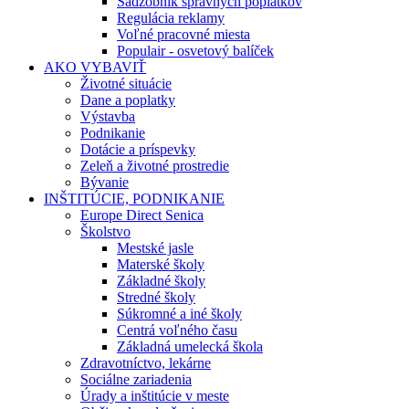
Sadzobník správnych poplatkov
Regulácia reklamy
Voľné pracovné miesta
Populair - osvetový balíček
AKO VYBAVIŤ
Životné situácie
Dane a poplatky
Výstavba
Podnikanie
Dotácie a príspevky
Zeleň a životné prostredie
Bývanie
INŠTITÚCIE, PODNIKANIE
Europe Direct Senica
Školstvo
Mestské jasle
Materské školy
Základné školy
Stredné školy
Súkromné a iné školy
Centrá voľného času
Základná umelecká škola
Zdravotníctvo, lekárne
Sociálne zariadenia
Úrady a inštitúcie v meste