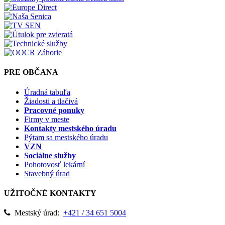
PRE OBČANA
Úradná tabuľa
Žiadosti a tlačivá
Pracovné ponuky
Firmy v meste
Kontakty mestského úradu
Pýtam sa mestského úradu
VZN
Sociálne služby
Pohotovosť lekární
Stavebný úrad
UŽITOČNÉ KONTAKTY
Mestský úrad:
+421 / 34 651 5004