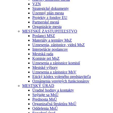
VZN
Strategické dokumenty
Územný plán mesta
Projekty z fondov EU
Partnerské mestá
Organizácie mesta
MESTSKÉ ZASTUPITEĽSTVO
Poslanci MSZ
Materiály a termíny MsZ
Uznesenia, zápisnice, videá MsZ
Interpelácie poslancov
Mestská rada
Komisie pri MsZ
Uznesenia a zápisnice komisií
Mestské výbory
Uznesenia a zápisnice MsV
Etický kódex voleného predstaviteľa
Oznámenia verejných funkcionárov
MESTSKÝ ÚRAD
Úradné hodiny a kontakty
Spýtajte sa MsÚ
Prednosta MsÚ
Organizačná štruktúra MsÚ
Oddelenia MsÚ
Stavebný úrad