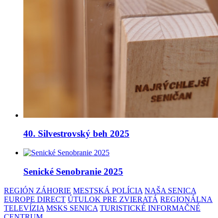
40. Silvestrovský beh 2025
Senické Senobranie 2025
REGIÓN ZÁHORIE
MESTSKÁ POLÍCIA
NAŠA SENICA
EUROPE DIRECT
ÚTULOK PRE ZVIERATÁ
REGIONÁLNA
TELEVÍZIA
MSKS SENICA
TURISTICKÉ INFORMAČNÉ
CENTRUM