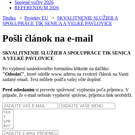
Spojené voľby 2026
REFERENDUM 2026
Titulka
>
Projekty EU
>
SKVALITNENIE SLUŽIEB A
SPOLUPRÁCE TIK SENICA A VELKÉ PAVLOVICE
Pošli článok na e-mail
SKVALITNENIE SLUŽIEB A SPOLUPRÁCE TIK SENICA
A VELKÉ PAVLOVICE
Po vyplnení nasledovného formuláru kliknite na tlačítko
"Odoslať"
, ktoré odošle www adresu na zvolený článok na Vami
zadaný email. Text môžete podľa vašej vôle doplniť.
Pred odoslaním
si preverte správnosť vyplnenia poľa príjemca. V
prípade, že e-mail nebude vyplnený správne, príjemca link neobdrží.