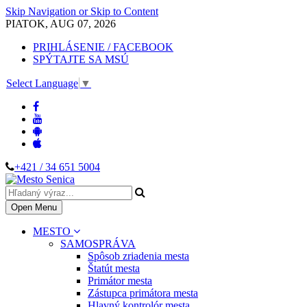
Skip Navigation or Skip to Content
PIATOK, AUG 07, 2026
PRIHLÁSENIE / FACEBOOK
SPÝTAJTE SA MSÚ
Select Language
▼
+421 / 34 651 5004
Open Menu
MESTO
SAMOSPRÁVA
Spôsob zriadenia mesta
Štatút mesta
Primátor mesta
Zástupca primátora mesta
Hlavný kontrolór mesta