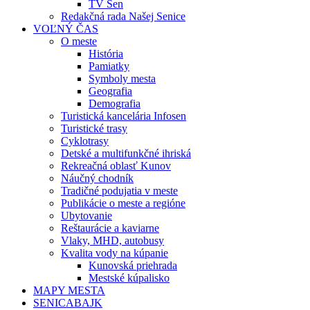
TV Sen
Redakčná rada Našej Senice
VOĽNÝ ČAS
O meste
História
Pamiatky
Symboly mesta
Geografia
Demografia
Turistická kancelária Infosen
Turistické trasy
Cyklotrasy
Detské a multifunkčné ihriská
Rekreačná oblasť Kunov
Náučný chodník
Tradičné podujatia v meste
Publikácie o meste a regióne
Ubytovanie
Reštaurácie a kaviarne
Vlaky, MHD, autobusy
Kvalita vody na kúpanie
Kunovská priehrada
Mestské kúpalisko
MAPY MESTA
SENICABAJK