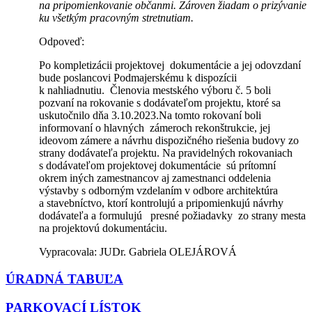
na pripomienkovanie občanmi. Zároven žiadam o prizývanie
ku všetkým pracovným stretnutiam.
Odpoveď:
Po kompletizácii projektovej dokumentácie a jej odovzdaní
bude poslancovi Podmajerskému k dispozícii
k nahliadnutiu. Členovia mestského výboru č. 5 boli
pozvaní na rokovanie s dodávateľom projektu, ktoré sa
uskutočnilo dňa 3.10.2023.Na tomto rokovaní boli
informovaní o hlavných zámeroch rekonštrukcie, jej
ideovom zámere a návrhu dispozičného riešenia budovy zo
strany dodávateľa projektu. Na pravidelných rokovaniach
s dodávateľom projektovej dokumentácie sú prítomní
okrem iných zamestnancov aj zamestnanci oddelenia
výstavby s odborným vzdelaním v odbore architektúra
a stavebníctvo, ktorí kontrolujú a pripomienkujú návrhy
dodávateľa a formulujú presné požiadavky zo strany mesta
na projektovú dokumentáciu.
Vypracovala: JUDr. Gabriela OLEJÁROVÁ
ÚRADNÁ TABUĽA
PARKOVACÍ LÍSTOK