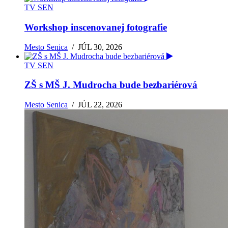
TV SEN
Workshop inscenovanej fotografie
Mesto Senica
/
JÚL 30, 2026
TV SEN
ZŠ s MŠ J. Mudrocha bude bezbariérová
Mesto Senica
/
JÚL 22, 2026