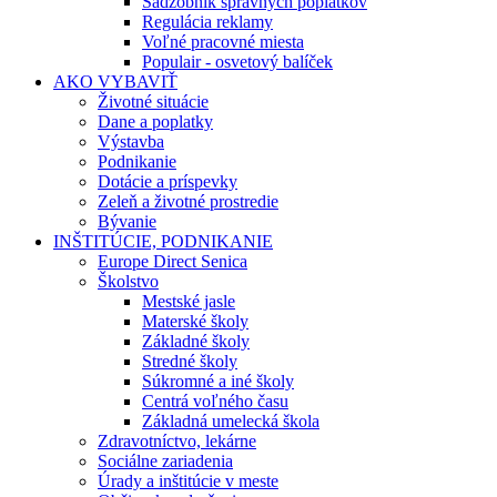
Sadzobník správnych poplatkov
Regulácia reklamy
Voľné pracovné miesta
Populair - osvetový balíček
AKO VYBAVIŤ
Životné situácie
Dane a poplatky
Výstavba
Podnikanie
Dotácie a príspevky
Zeleň a životné prostredie
Bývanie
INŠTITÚCIE, PODNIKANIE
Europe Direct Senica
Školstvo
Mestské jasle
Materské školy
Základné školy
Stredné školy
Súkromné a iné školy
Centrá voľného času
Základná umelecká škola
Zdravotníctvo, lekárne
Sociálne zariadenia
Úrady a inštitúcie v meste