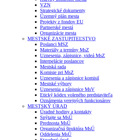
VZN
Strategické dokumenty
Územný plán mesta
Projekty z fondov EU
Partnerské mestá
Organizácie mesta
MESTSKÉ ZASTUPITEĽSTVO
Poslanci MSZ
Materiály a termíny MsZ
Uznesenia, zápisnice, videá MsZ
Interpelácie poslancov
Mestská rada
Komisie pri MsZ
Uznesenia a zápisnice komisií
Mestské výbory
Uznesenia a zápisnice MsV
Etický kódex voleného predstaviteľa
Oznámenia verejných funkcionárov
MESTSKÝ ÚRAD
Úradné hodiny a kontakty
Spýtajte sa MsÚ
Prednosta MsÚ
Organizačná štruktúra MsÚ
Oddelenia MsÚ
Stavebný úrad