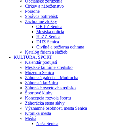
Občianske združenia
Cirkev a náboženstvo
Poradne
Správca pohrebísk
Záchranné zložky
OR PZ Senica
Mestská polícia
HaZZ Senica
DHZ Senica
Civilná a požiarna ochrana
Katalóg firiem a služieb
KULTÚRA, ŠPORT
Kalendár podujatí
Mestské kultúrne stredisko
Múzeum Senica
Záhorská galéria J. Mudrocha
Záhorská knižnica
Záhorské osvetové stredisko
Športové kluby
Koncepcia rozvoja športu
Záhorácka stena slávy
Významné osobnosti mesta Senica
Kronika mesta
Médiá
Naša Senica