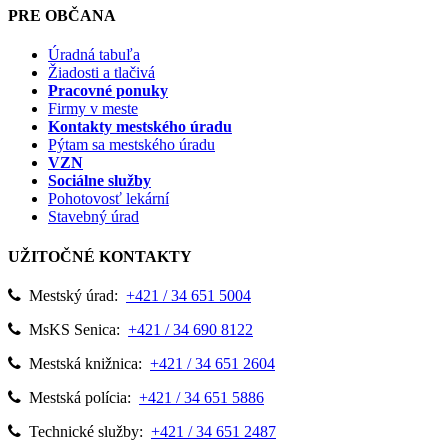
PRE OBČANA
Úradná tabuľa
Žiadosti a tlačivá
Pracovné ponuky
Firmy v meste
Kontakty mestského úradu
Pýtam sa mestského úradu
VZN
Sociálne služby
Pohotovosť lekární
Stavebný úrad
UŽITOČNÉ KONTAKTY
Mestský úrad:
+421 / 34 651 5004
MsKS Senica:
+421 / 34 690 8122
Mestská knižnica:
+421 / 34 651 2604
Mestská polícia:
+421 / 34 651 5886
Technické služby:
+421 / 34 651 2487