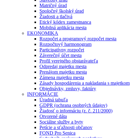
Matričný úrad
Spoločný školský úrad
Žiadosti a tlačivá
Etický kódex zamestnanca
Mobilná aplikácia mesta
EKONOMIKA
Rozpočet a programový rozpočet mesta
Rozpočtový harmonogram
Participatívny rozpočet
Záverečný účet mesta
Profil verejného obstarávateľa
Odpredaj majetku mesta
Prenájom majetku mesta
Zámena majetku mesta
Zásady hospodárenia a nakladania s majetkom
Objednávky, zmluvy, faktúry
INFORMÁCIE
Úradná tabuľa
GDPR (ochrana osobných údajov)
Žiadosť o informáciu (z. č. 211/2000)
Otvorené dáta
Sociálne služby a byty
Petície a sťažnosti občanov
FOND Pro Senica