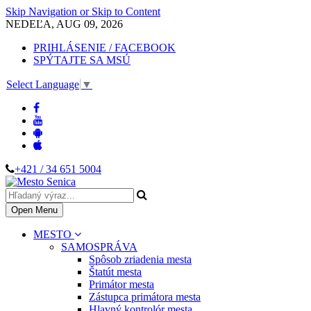
Skip Navigation or Skip to Content
NEDEĽA, AUG 09, 2026
PRIHLÁSENIE / FACEBOOK
SPÝTAJTE SA MSÚ
Select Language
▼
+421 / 34 651 5004
Open Menu
MESTO
SAMOSPRÁVA
Spôsob zriadenia mesta
Štatút mesta
Primátor mesta
Zástupca primátora mesta
Hlavný kontrolór mesta