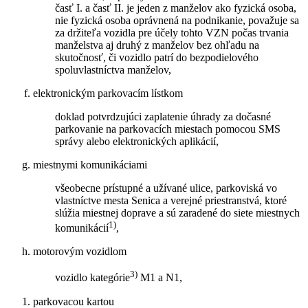
časť I. a časť II. je jeden z manželov ako fyzická osoba,
nie fyzická osoba oprávnená na podnikanie, považuje sa
za držiteľa vozidla pre účely tohto VZN počas trvania
manželstva aj druhý z manželov bez ohľadu na
skutočnosť, či vozidlo patrí do bezpodielového
spoluvlastníctva manželov,
elektronickým parkovacím lístkom
doklad potvrdzujúci zaplatenie úhrady za dočasné
parkovanie na parkovacích miestach pomocou SMS
správy alebo elektronických aplikácií,
miestnymi komunikáciami
všeobecne prístupné a užívané ulice, parkoviská vo
vlastníctve mesta Senica a verejné priestranstvá, ktoré
slúžia miestnej doprave a sú zaradené do siete miestnych
1)
komunikácií
,
motorovým vozidlom
3)
vozidlo kategórie
M1 a N1,
parkovacou kartou