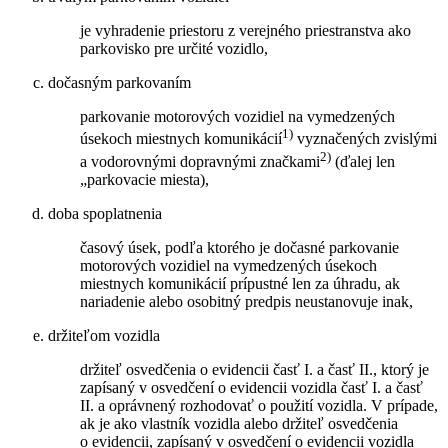
je vyhradenie priestoru z verejného priestranstva ako
parkovisko pre určité vozidlo,
dočasným parkovaním
parkovanie motorových vozidiel na vymedzených
1)
úsekoch miestnych komunikácií
vyznačených zvislými
2)
a vodorovnými dopravnými značkami
(ďalej len
„parkovacie miesta),
doba spoplatnenia
časový úsek, podľa ktorého je dočasné parkovanie
motorových vozidiel na vymedzených úsekoch
miestnych komunikácií prípustné len za úhradu, ak
nariadenie alebo osobitný predpis neustanovuje inak,
držiteľom vozidla
držiteľ osvedčenia o evidencii časť I. a časť II., ktorý je
zapísaný v osvedčení o evidencii vozidla časť I. a časť
II. a oprávnený rozhodovať o použití vozidla. V prípade,
ak je ako vlastník vozidla alebo držiteľ osvedčenia
o evidencii, zapísaný v osvedčení o evidencii vozidla