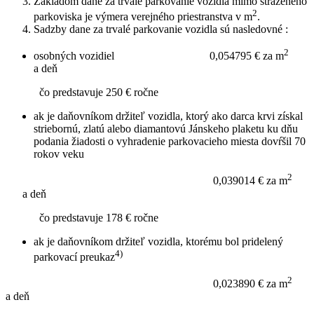
Základom dane za trvalé parkovanie vozidla mimo stráženého
2
parkoviska je výmera verejného priestranstva v m
.
Sadzby dane za trvalé parkovanie vozidla sú nasledovné :
2
osobných vozidiel 0,054795 € za m
a deň
čo predstavuje 250 € ročne
ak je daňovníkom držiteľ vozidla, ktorý ako darca krvi získal
striebornú, zlatú alebo diamantovú Jánskeho plaketu ku dňu
podania žiadosti o vyhradenie parkovacieho miesta dovŕšil 70
rokov veku
2
0,039014 € za m
a deň
čo predstavuje 178 € ročne
ak je daňovníkom držiteľ vozidla, ktorému bol pridelený
4)
parkovací preukaz
2
0,023890 € za m
a deň