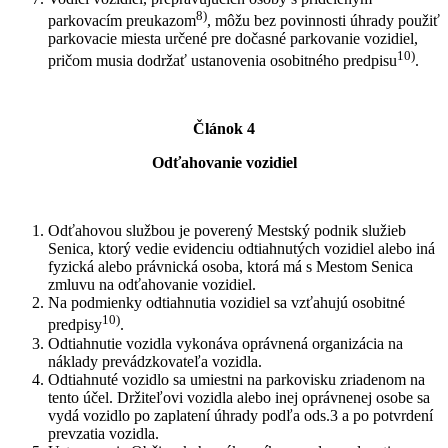
8)
parkovacím preukazom
, môžu bez povinnosti úhrady použiť
parkovacie miesta určené pre dočasné parkovanie vozidiel,
10)
pričom musia dodržať ustanovenia osobitného predpisu
.
Článok 4
Odťahovanie vozidiel
Odťahovou službou je poverený Mestský podnik služieb
Senica, ktorý vedie evidenciu odtiahnutých vozidiel alebo iná
fyzická alebo právnická osoba, ktorá má s Mestom Senica
zmluvu na odťahovanie vozidiel.
Na podmienky odtiahnutia vozidiel sa vzťahujú osobitné
10)
predpisy
.
Odtiahnutie vozidla vykonáva oprávnená organizácia na
náklady prevádzkovateľa vozidla.
Odtiahnuté vozidlo sa umiestni na parkovisku zriadenom na
tento účel. Držiteľovi vozidla alebo inej oprávnenej osobe sa
vydá vozidlo po zaplatení úhrady podľa ods.3 a po potvrdení
prevzatia vozidla.