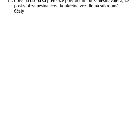
dotyčná osoba sa preukáže potvrdením od zamestnávateľa, že
poskytol zamestnancovi konkrétne vozidlo na súkromné
účely