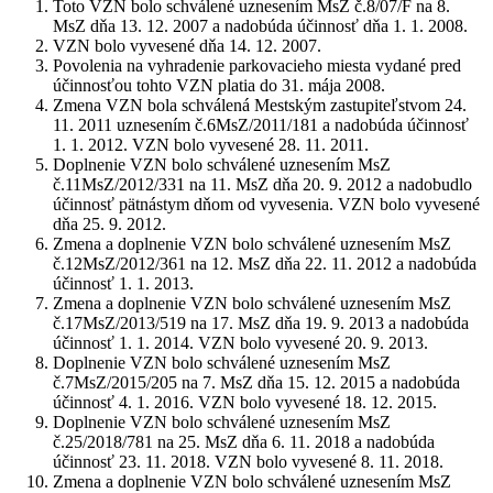
Toto VZN bolo schválené uznesením MsZ č.8/07/F na 8.
MsZ dňa 13. 12. 2007 a nadobúda účinnosť dňa 1. 1. 2008.
VZN bolo vyvesené dňa 14. 12. 2007.
Povolenia na vyhradenie parkovacieho miesta vydané pred
účinnosťou tohto VZN platia do 31. mája 2008.
Zmena VZN bola schválená Mestským zastupiteľstvom 24.
11. 2011 uznesením č.6MsZ/2011/181 a nadobúda účinnosť
1. 1. 2012. VZN bolo vyvesené 28. 11. 2011.
Doplnenie VZN bolo schválené uznesením MsZ
č.11MsZ/2012/331 na 11. MsZ dňa 20. 9. 2012 a nadobudlo
účinnosť pätnástym dňom od vyvesenia. VZN bolo vyvesené
dňa 25. 9. 2012.
Zmena a doplnenie VZN bolo schválené uznesením MsZ
č.12MsZ/2012/361 na 12. MsZ dňa 22. 11. 2012 a nadobúda
účinnosť 1. 1. 2013.
Zmena a doplnenie VZN bolo schválené uznesením MsZ
č.17MsZ/2013/519 na 17. MsZ dňa 19. 9. 2013 a nadobúda
účinnosť 1. 1. 2014. VZN bolo vyvesené 20. 9. 2013.
Doplnenie VZN bolo schválené uznesením MsZ
č.7MsZ/2015/205 na 7. MsZ dňa 15. 12. 2015 a nadobúda
účinnosť 4. 1. 2016. VZN bolo vyvesené 18. 12. 2015.
Doplnenie VZN bolo schválené uznesením MsZ
č.25/2018/781 na 25. MsZ dňa 6. 11. 2018 a nadobúda
účinnosť 23. 11. 2018. VZN bolo vyvesené 8. 11. 2018.
Zmena a doplnenie VZN bolo schválené uznesením MsZ