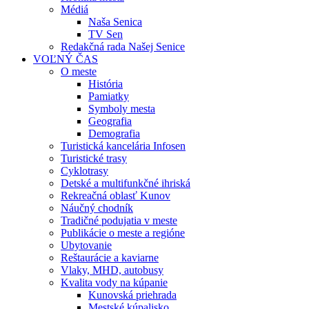
Médiá
Naša Senica
TV Sen
Redakčná rada Našej Senice
VOĽNÝ ČAS
O meste
História
Pamiatky
Symboly mesta
Geografia
Demografia
Turistická kancelária Infosen
Turistické trasy
Cyklotrasy
Detské a multifunkčné ihriská
Rekreačná oblasť Kunov
Náučný chodník
Tradičné podujatia v meste
Publikácie o meste a regióne
Ubytovanie
Reštaurácie a kaviarne
Vlaky, MHD, autobusy
Kvalita vody na kúpanie
Kunovská priehrada
Mestské kúpalisko