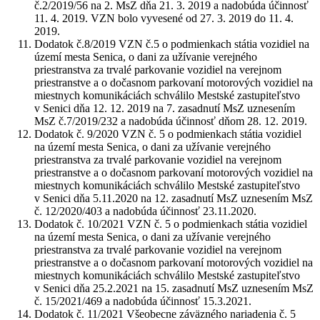
č.2/2019/56 na 2. MsZ dňa 21. 3. 2019 a nadobúda účinnosť
11. 4. 2019. VZN bolo vyvesené od 27. 3. 2019 do 11. 4.
2019.
Dodatok č.8/2019 VZN č.5 o podmienkach státia vozidiel na
území mesta Senica, o dani za užívanie verejného
priestranstva za trvalé parkovanie vozidiel na verejnom
priestranstve a o dočasnom parkovaní motorových vozidiel na
miestnych komunikáciách schválilo Mestské zastupiteľstvo
v Senici dňa 12. 12. 2019 na 7. zasadnutí MsZ uznesením
MsZ č.7/2019/232 a nadobúda účinnosť dňom 28. 12. 2019.
Dodatok č. 9/2020 VZN č. 5 o podmienkach státia vozidiel
na území mesta Senica, o dani za užívanie verejného
priestranstva za trvalé parkovanie vozidiel na verejnom
priestranstve a o dočasnom parkovaní motorových vozidiel na
miestnych komunikáciách schválilo Mestské zastupiteľstvo
v Senici dňa 5.11.2020 na 12. zasadnutí MsZ uznesením MsZ
č. 12/2020/403 a nadobúda účinnosť 23.11.2020.
Dodatok č. 10/2021 VZN č. 5 o podmienkach státia vozidiel
na území mesta Senica, o dani za užívanie verejného
priestranstva za trvalé parkovanie vozidiel na verejnom
priestranstve a o dočasnom parkovaní motorových vozidiel na
miestnych komunikáciách schválilo Mestské zastupiteľstvo
v Senici dňa 25.2.2021 na 15. zasadnutí MsZ uznesením MsZ
č. 15/2021/469 a nadobúda účinnosť 15.3.2021.
Dodatok č. 11/2021 Všeobecne záväzného nariadenia č. 5