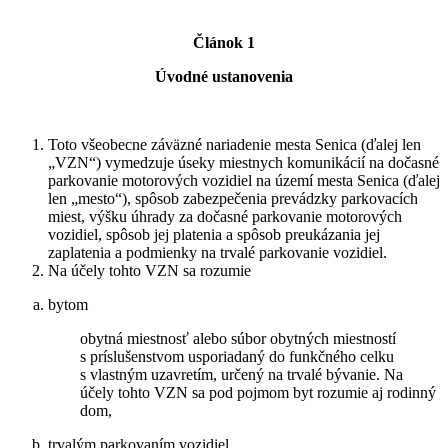
Článok 1
Úvodné ustanovenia
Toto všeobecne záväzné nariadenie mesta Senica (ďalej len
„VZN“) vymedzuje úseky miestnych komunikácií na dočasné
parkovanie motorových vozidiel na území mesta Senica (ďalej
len „mesto“), spôsob zabezpečenia prevádzky parkovacích
miest, výšku úhrady za dočasné parkovanie motorových
vozidiel, spôsob jej platenia a spôsob preukázania jej
zaplatenia a podmienky na trvalé parkovanie vozidiel.
Na účely tohto VZN sa rozumie
bytom
obytná miestnosť alebo súbor obytných miestností
s príslušenstvom usporiadaný do funkčného celku
s vlastným uzavretím, určený na trvalé bývanie. Na
účely tohto VZN sa pod pojmom byt rozumie aj rodinný
dom,
trvalým parkovaním vozidiel