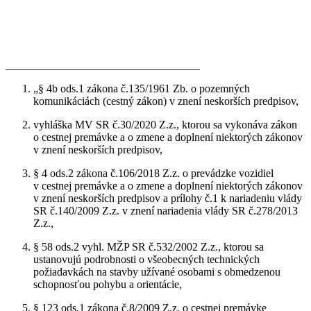
___________________________________
„§ 4b ods.1 zákona č.135/1961 Zb. o pozemných
komunikáciách (cestný zákon) v znení neskorších predpisov,
vyhláška MV SR č.30/2020 Z.z., ktorou sa vykonáva zákon
o cestnej premávke a o zmene a doplnení niektorých zákonov
v znení neskorších predpisov,
§ 4 ods.2 zákona č.106/2018 Z.z. o prevádzke vozidiel
v cestnej premávke a o zmene a doplnení niektorých zákonov
v znení neskorších predpisov a prílohy č.1 k nariadeniu vlády
SR č.140/2009 Z.z. v znení nariadenia vlády SR č.278/2013
Z.z.,
§ 58 ods.2 vyhl. MŽP SR č.532/2002 Z.z., ktorou sa
ustanovujú podrobnosti o všeobecných technických
požiadavkách na stavby užívané osobami s obmedzenou
schopnosťou pohybu a orientácie,
§ 123 ods.1 zákona č.8/2009 Z.z. o cestnej premávke