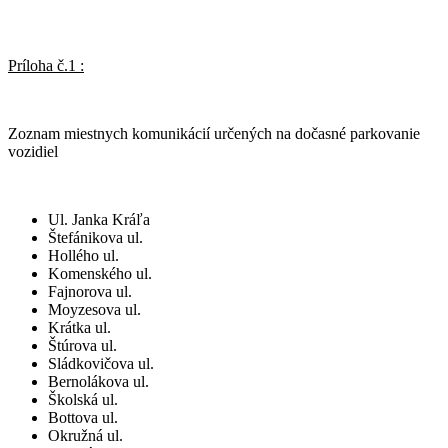
Príloha č.1 :
Zoznam miestnych komunikácií určených na dočasné parkovanie
vozidiel
Ul. Janka Kráľa
Štefánikova ul.
Hollého ul.
Komenského ul.
Fajnorova ul.
Moyzesova ul.
Krátka ul.
Štúrova ul.
Sládkovičova ul.
Bernolákova ul.
Školská ul.
Bottova ul.
Okružná ul.