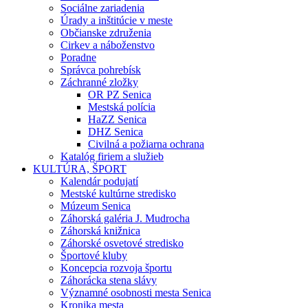
Sociálne zariadenia
Úrady a inštitúcie v meste
Občianske združenia
Cirkev a náboženstvo
Poradne
Správca pohrebísk
Záchranné zložky
OR PZ Senica
Mestská polícia
HaZZ Senica
DHZ Senica
Civilná a požiarna ochrana
Katalóg firiem a služieb
KULTÚRA, ŠPORT
Kalendár podujatí
Mestské kultúrne stredisko
Múzeum Senica
Záhorská galéria J. Mudrocha
Záhorská knižnica
Záhorské osvetové stredisko
Športové kluby
Koncepcia rozvoja športu
Záhorácka stena slávy
Významné osobnosti mesta Senica
Kronika mesta