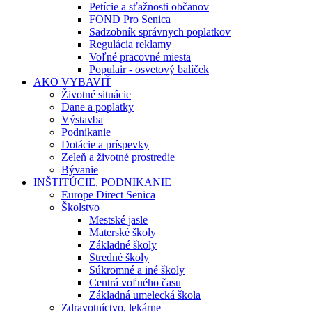
Petície a sťažnosti občanov
FOND Pro Senica
Sadzobník správnych poplatkov
Regulácia reklamy
Voľné pracovné miesta
Populair - osvetový balíček
AKO VYBAVIŤ
Životné situácie
Dane a poplatky
Výstavba
Podnikanie
Dotácie a príspevky
Zeleň a životné prostredie
Bývanie
INŠTITÚCIE, PODNIKANIE
Europe Direct Senica
Školstvo
Mestské jasle
Materské školy
Základné školy
Stredné školy
Súkromné a iné školy
Centrá voľného času
Základná umelecká škola
Zdravotníctvo, lekárne