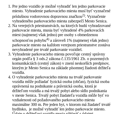
Pre jedno vozidlo je možné vyhradiť len jedno parkovacie
miesto
.
Vyhradenie parkovacieho miesta musí byť vyznačené
2)
príslušnou vodorovnou dopravnou značkou
. Vyznačenie
vyhradeného parkovacieho miesta zabezpečí Mesto Senica.
Na verejných priestranstvách, na ktorých budú vyhradzované
parkovacie miesta, musia byť vyhradené 4% parkovacích
miest (najmenej však jedno) pre osoby s obmedzenou
4)
schopnosťou pohybu
a zároveň 1% (najmenej však jedno)
parkovacie miesto na každom verejnom priestranstve zostáva
nevyhradené pre trvalé parkovanie vozidiel.
Vyhradenie parkovacieho miesta povoľuje cestný správny
orgán podľa § 3 ods.2 zákona č.135/1961 Zb. o pozemných
komunikáciách (cestný zákon) v znení neskorších predpisov,
ktorým je Mesto Senica na základe písomnej žiadosti držiteľa
vozidla.
O vyhradenie parkovacieho miesta na trvalé parkovanie
vozidla môže požiadať fyzická osoba (občan), fyzická osoba
oprávnená na podnikanie a právnická osoba, ktorá je
držiteľom vozidla a má trvalý pobyt alebo sídlo podnikania
v meste Senica. Trvalý pobyt žiadateľa vozidla môže byť vo
vzdialenosti od požadovaného parkovacieho miesta
maximálne 300 m. Pre jeden byt, v ktorom má žiadateľ trvalé
bydlisko, je možné vyhradiť len jedno parkovacie miesto.
Údaje o držiteľovi vozidla musia súhlasiť s údajmi