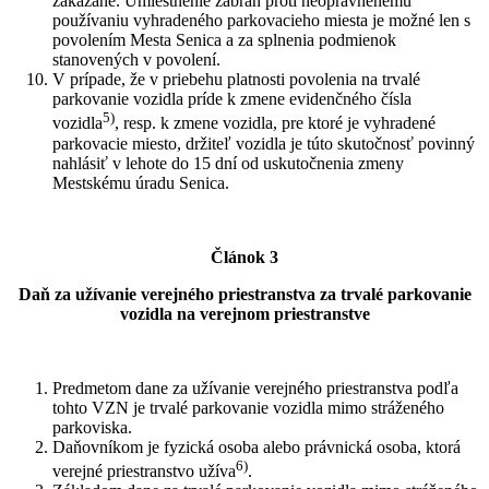
zakázané. Umiestnenie zábran proti neoprávnenému
používaniu vyhradeného parkovacieho miesta je možné len s
povolením Mesta Senica a za splnenia podmienok
stanovených v povolení.
V prípade, že v priebehu platnosti povolenia na trvalé
parkovanie vozidla príde k zmene evidenčného čísla
5)
vozidla
, resp. k zmene vozidla, pre ktoré je vyhradené
parkovacie miesto, držiteľ vozidla je túto skutočnosť povinný
nahlásiť v lehote do 15 dní od uskutočnenia zmeny
Mestskému úradu Senica.
Článok 3
Daň za užívanie verejného priestranstva za trvalé parkovanie
vozidla na verejnom priestranstve
Predmetom dane za užívanie verejného priestranstva podľa
tohto VZN je trvalé parkovanie vozidla mimo stráženého
parkoviska.
Daňovníkom je fyzická osoba alebo právnická osoba, ktorá
6)
verejné priestranstvo užíva
.