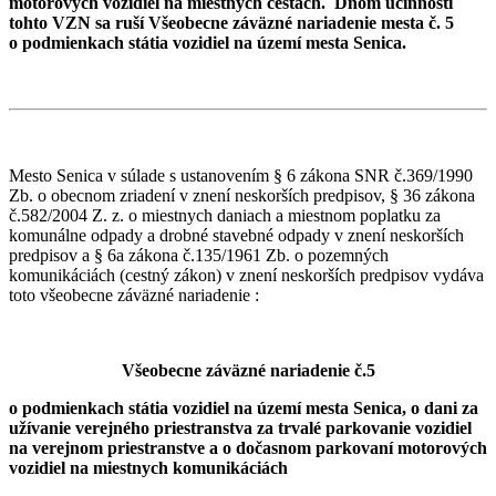
motorových vozidiel na miestnych cestách. Dňom účinnosti
tohto VZN sa ruší Všeobecne záväzné nariadenie mesta č. 5
o podmienkach státia vozidiel na území mesta Senica.
Mesto Senica v súlade s ustanovením § 6 zákona SNR č.369/1990
Zb. o obecnom zriadení v znení neskorších predpisov, § 36 zákona
č.582/2004 Z. z. o miestnych daniach a miestnom poplatku za
komunálne odpady a drobné stavebné odpady v znení neskorších
predpisov a § 6a zákona č.135/1961 Zb. o pozemných
komunikáciách (cestný zákon) v znení neskorších predpisov vydáva
toto všeobecne záväzné nariadenie :
Všeobecne záväzné nariadenie č.5
o podmienkach státia vozidiel na území mesta Senica, o dani za
užívanie verejného priestranstva za trvalé parkovanie vozidiel
na verejnom priestranstve a o dočasnom parkovaní motorových
vozidiel na miestnych komunikáciách