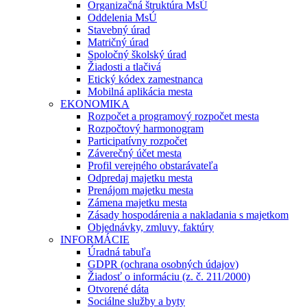
Organizačná štruktúra MsÚ
Oddelenia MsÚ
Stavebný úrad
Matričný úrad
Spoločný školský úrad
Žiadosti a tlačivá
Etický kódex zamestnanca
Mobilná aplikácia mesta
EKONOMIKA
Rozpočet a programový rozpočet mesta
Rozpočtový harmonogram
Participatívny rozpočet
Záverečný účet mesta
Profil verejného obstarávateľa
Odpredaj majetku mesta
Prenájom majetku mesta
Zámena majetku mesta
Zásady hospodárenia a nakladania s majetkom
Objednávky, zmluvy, faktúry
INFORMÁCIE
Úradná tabuľa
GDPR (ochrana osobných údajov)
Žiadosť o informáciu (z. č. 211/2000)
Otvorené dáta
Sociálne služby a byty