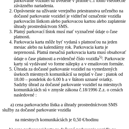
parkovanie vozidiel sú uvedené v prílohe č.1 tohto všeobecne
záväzného nariadenia.
Oprávnenie na užívanie verejného priestranstva určeného na
dočasné parkovanie vozidiel je viditeľné označenie vozidla
parkovacím lístkom alebo parkovacou kartou alebo zaplatenie
úhrady prostredníctvom SMS.
Platný parkovací lístok musí mať vyznačené údaje o čase
platnosti.
Parkovacia karta môže byť vydaná s platnosťou na jeden
mesiac alebo na kalendárny rok. Parkovacia karta je
neprenosná. Platná mesačná parkovacia karta musí obsahovať
5)
údaje o čase platnosti a evidenčné číslo vozidla
. Parkovacie
karty sú vydávané vo forme nálepky a v emailovom formáte.
Úhrada za dočasné parkovanie vozidiel na vymedzených
úsekoch miestnych komunikácií sa neplatí v čase : piatok od
18.00 – pondelok do 6.00 h a v štátom uznané sviatky.
Sadzby úhrad za dočasné parkovanie vozidiel na miestnych
komunikáciách sú v zmysle zákona č.18/1996 Z.z. o cenách
nasledovné :
a) cena parkovacieho lístka a úhrady prostredníctvom SMS
služby za dočasné parkovanie vozidla
na miestnych komunikáciách je 0,50 €/hodinu