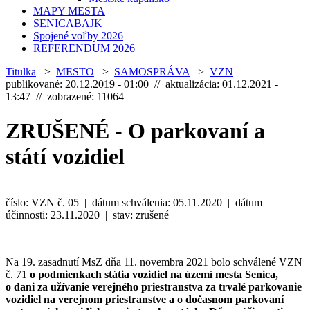
MAPY MESTA
SENICABAJK
Spojené voľby 2026
REFERENDUM 2026
Titulka
>
MESTO
>
SAMOSPRÁVA
>
VZN
publikované: 20.12.2019 - 01:00 // aktualizácia: 01.12.2021 -
13:47 // zobrazené: 11064
ZRUŠENÉ - O parkovaní a
státí vozidiel
číslo: VZN č. 05 | dátum schválenia: 05.11.2020 | dátum
účinnosti: 23.11.2020 | stav: zrušené
Na 19. zasadnutí MsZ dňa 11. novembra 2021 bolo schválené VZN
č. 71
o podmienkach státia vozidiel na území mesta Senica,
o dani za užívanie verejného priestranstva za trvalé parkovanie
vozidiel na verejnom priestranstve a o dočasnom parkovaní