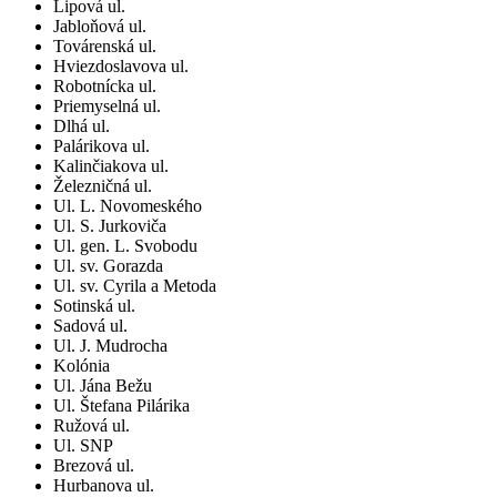
Lipová ul.
Jabloňová ul.
Továrenská ul.
Hviezdoslavova ul.
Robotnícka ul.
Priemyselná ul.
Dlhá ul.
Palárikova ul.
Kalinčiakova ul.
Železničná ul.
Ul. L. Novomeského
Ul. S. Jurkoviča
Ul. gen. L. Svobodu
Ul. sv. Gorazda
Ul. sv. Cyrila a Metoda
Sotinská ul.
Sadová ul.
Ul. J. Mudrocha
Kolónia
Ul. Jána Bežu
Ul. Štefana Pilárika
Ružová ul.
Ul. SNP
Brezová ul.
Hurbanova ul.