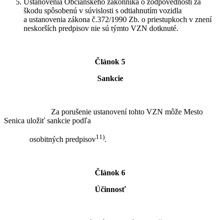
Ustanovenia Občianskeho zákonníka o zodpovednosti za
škodu spôsobenú v súvislosti s odtiahnutím vozidla
a ustanovenia zákona č.372/1990 Zb. o priestupkoch v znení
neskorších predpisov nie sú týmto VZN dotknuté.
Článok 5
Sankcie
Za porušenie ustanovení tohto VZN môže Mesto
Senica uložiť sankcie podľa
11)
osobitných predpisov
.
Článok 6
Účinnosť