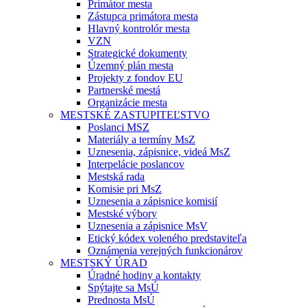
Primátor mesta
Zástupca primátora mesta
Hlavný kontrolór mesta
VZN
Strategické dokumenty
Územný plán mesta
Projekty z fondov EU
Partnerské mestá
Organizácie mesta
MESTSKÉ ZASTUPITEĽSTVO
Poslanci MSZ
Materiály a termíny MsZ
Uznesenia, zápisnice, videá MsZ
Interpelácie poslancov
Mestská rada
Komisie pri MsZ
Uznesenia a zápisnice komisií
Mestské výbory
Uznesenia a zápisnice MsV
Etický kódex voleného predstaviteľa
Oznámenia verejných funkcionárov
MESTSKÝ ÚRAD
Úradné hodiny a kontakty
Spýtajte sa MsÚ
Prednosta MsÚ