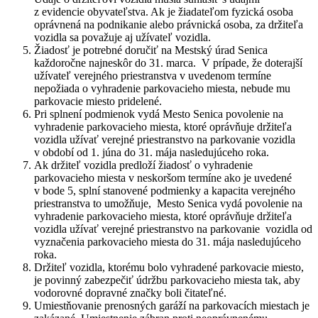
z evidencie obyvateľstva. Ak je žiadateľom fyzická osoba
oprávnená na podnikanie alebo právnická osoba, za držiteľa
vozidla sa považuje aj užívateľ vozidla.
Žiadosť je potrebné doručiť na Mestský úrad Senica
každoročne najneskôr do 31. marca. V prípade, že doterajší
užívateľ verejného priestranstva v uvedenom termíne
nepožiada o vyhradenie parkovacieho miesta, nebude mu
parkovacie miesto pridelené.
Pri splnení podmienok vydá Mesto Senica povolenie na
vyhradenie parkovacieho miesta, ktoré oprávňuje držiteľa
vozidla užívať verejné priestranstvo na parkovanie vozidla
v období od 1. júna do 31. mája nasledujúceho roka.
Ak držiteľ vozidla predloží žiadosť o vyhradenie
parkovacieho miesta v neskoršom termíne ako je uvedené
v bode 5, splní stanovené podmienky a kapacita verejného
priestranstva to umožňuje, Mesto Senica vydá povolenie na
vyhradenie parkovacieho miesta, ktoré oprávňuje držiteľa
vozidla užívať verejné priestranstvo na parkovanie vozidla od
vyznačenia parkovacieho miesta do 31. mája nasledujúceho
roka.
Držiteľ vozidla, ktorému bolo vyhradené parkovacie miesto,
je povinný zabezpečiť údržbu parkovacieho miesta tak, aby
vodorovné dopravné značky boli čitateľné.
Umiestňovanie prenosných garáží na parkovacích miestach je