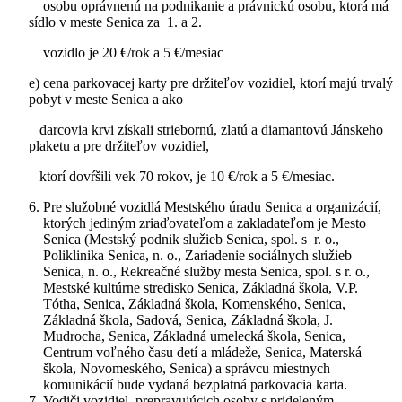
osobu oprávnenú na podnikanie a právnickú osobu, ktorá má
sídlo v meste Senica za 1. a 2.
vozidlo je 20 €/rok a 5 €/mesiac
e) cena parkovacej karty pre držiteľov vozidiel, ktorí majú trvalý
pobyt v meste Senica a ako
darcovia krvi získali striebornú, zlatú a diamantovú Jánskeho
plaketu a pre držiteľov vozidiel,
ktorí dovŕšili vek 70 rokov, je 10 €/rok a 5 €/mesiac.
Pre služobné vozidlá Mestského úradu Senica a organizácií,
ktorých jediným zriaďovateľom a zakladateľom je Mesto
Senica (Mestský podnik služieb Senica, spol. s r. o.,
Poliklinika Senica, n. o., Zariadenie sociálnych služieb
Senica, n. o., Rekreačné služby mesta Senica, spol. s r. o.,
Mestské kultúrne stredisko Senica, Základná škola, V.P.
Tótha, Senica, Základná škola, Komenského, Senica,
Základná škola, Sadová, Senica, Základná škola, J.
Mudrocha, Senica, Základná umelecká škola, Senica,
Centrum voľného času detí a mládeže, Senica, Materská
škola, Novomeského, Senica) a správcu miestnych
komunikácií bude vydaná bezplatná parkovacia karta.
Vodiči vozidiel, prepravujúcich osoby s prideleným