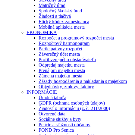
Matričný úrad
Spoločný školský úrad
Žiadosti a tlačivá
Etický kódex zamestnanca
Mobilná aplikácia mesta
EKONOMIKA
Rozpočet a programový rozpočet mesta
Rozpočtový harmonogram
Participatívny rozpočet
Záverečný účet mesta
Profil verejného obstarávateľa
Odpredaj majetku mesta
Prenájom majetku mesta
Zámena majetku mesta
Zásady hospodárenia a nakladania s majetkom
Objednávky, zmluvy, faktúry
INFORMÁCIE
Úradná tabuľa
GDPR (ochrana osobných údajov)
Žiadosť o informáciu (z. č. 211/2000)
Otvorené dáta
Sociálne služby a byty
Petície a sťažnosti občanov
FOND Pro Senica