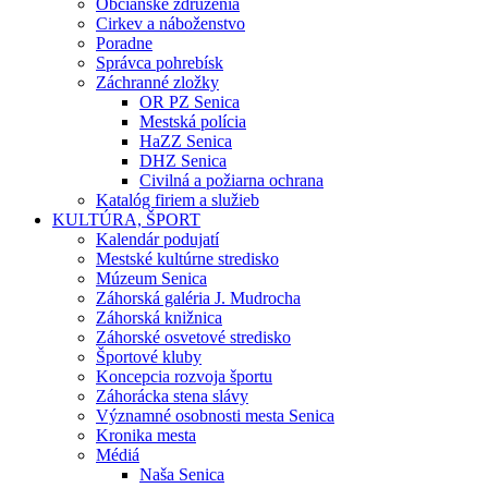
Občianske združenia
Cirkev a náboženstvo
Poradne
Správca pohrebísk
Záchranné zložky
OR PZ Senica
Mestská polícia
HaZZ Senica
DHZ Senica
Civilná a požiarna ochrana
Katalóg firiem a služieb
KULTÚRA, ŠPORT
Kalendár podujatí
Mestské kultúrne stredisko
Múzeum Senica
Záhorská galéria J. Mudrocha
Záhorská knižnica
Záhorské osvetové stredisko
Športové kluby
Koncepcia rozvoja športu
Záhorácka stena slávy
Významné osobnosti mesta Senica
Kronika mesta
Médiá
Naša Senica