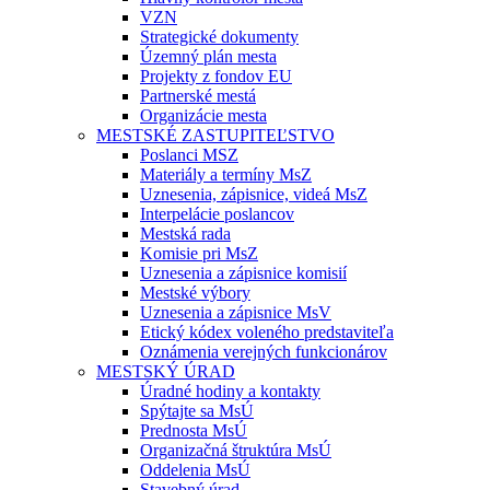
VZN
Strategické dokumenty
Územný plán mesta
Projekty z fondov EU
Partnerské mestá
Organizácie mesta
MESTSKÉ ZASTUPITEĽSTVO
Poslanci MSZ
Materiály a termíny MsZ
Uznesenia, zápisnice, videá MsZ
Interpelácie poslancov
Mestská rada
Komisie pri MsZ
Uznesenia a zápisnice komisií
Mestské výbory
Uznesenia a zápisnice MsV
Etický kódex voleného predstaviteľa
Oznámenia verejných funkcionárov
MESTSKÝ ÚRAD
Úradné hodiny a kontakty
Spýtajte sa MsÚ
Prednosta MsÚ
Organizačná štruktúra MsÚ
Oddelenia MsÚ
Stavebný úrad