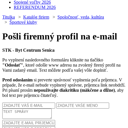
Spojené voľby 2026
REFERENDUM 2026
Titulka
>
Katalóg firiem
>
Spoločnosť, veda, kultúra
>
Športové kluby
Pošli firemný profil na e-mail
STK - Byt Centrum Senica
Po vyplnení nasledovného formuláru kliknite na tlačítko
"Odoslať"
, ktoré odošle www adresu na zvolený firený profil na
Vami zadaný email. Text môžete podľa vašej vôle doplniť.
Pred odoslaním
si preverte správnosť vyplnenia poľa príjemca. V
prípade, že e-mail nebude vyplnený správne, príjemca link neobdrží.
Pri písaní prosím
nepoužívajte diakritiku (mäkčene a dĺžne)
, aby
bol text pre príjemcu čitateľný.