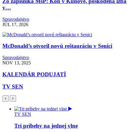
Zo zápisníka MsP: Kôň v Kunove, poškodená izba
v…
Spravodajstvo
JÚL 17, 2026
McDonald’s otvoril novú reštauráciu v Senici
Spravodajstvo
NOV 13, 2025
KALENDÁR PODUJATÍ
TV SEN
TV SEN
Tri príbehy na jednej vlne