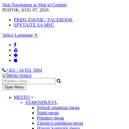
Skip Navigation or Skip to Content
PIATOK, AUG 07, 2026
PRIHLÁSENIE / FACEBOOK
SPÝTAJTE SA MSÚ
Select Language
▼
+421 / 34 651 5004
Open Menu
MESTO
SAMOSPRÁVA
Spôsob zriadenia mesta
Štatút mesta
Primátor mesta
Zástupca primátora mesta
Hlavný kontrolór mesta