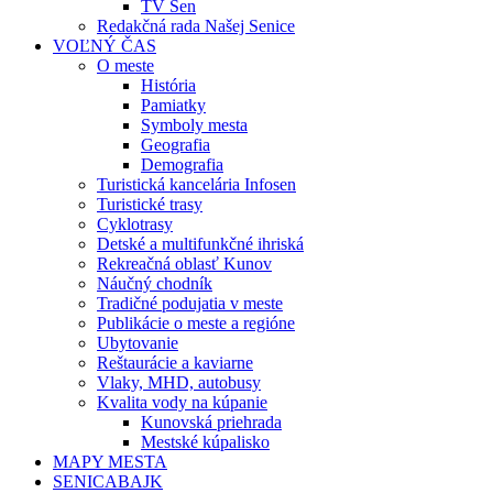
TV Sen
Redakčná rada Našej Senice
VOĽNÝ ČAS
O meste
História
Pamiatky
Symboly mesta
Geografia
Demografia
Turistická kancelária Infosen
Turistické trasy
Cyklotrasy
Detské a multifunkčné ihriská
Rekreačná oblasť Kunov
Náučný chodník
Tradičné podujatia v meste
Publikácie o meste a regióne
Ubytovanie
Reštaurácie a kaviarne
Vlaky, MHD, autobusy
Kvalita vody na kúpanie
Kunovská priehrada
Mestské kúpalisko
MAPY MESTA
SENICABAJK