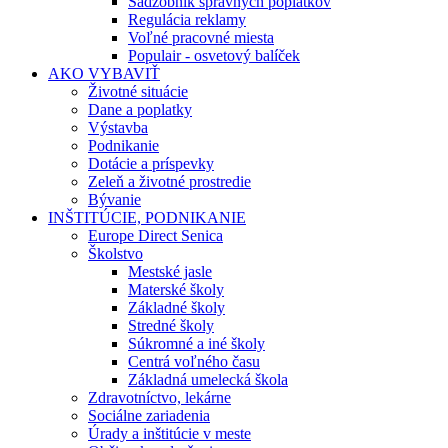
Sadzobník správnych poplatkov
Regulácia reklamy
Voľné pracovné miesta
Populair - osvetový balíček
AKO VYBAVIŤ
Životné situácie
Dane a poplatky
Výstavba
Podnikanie
Dotácie a príspevky
Zeleň a životné prostredie
Bývanie
INŠTITÚCIE, PODNIKANIE
Europe Direct Senica
Školstvo
Mestské jasle
Materské školy
Základné školy
Stredné školy
Súkromné a iné školy
Centrá voľného času
Základná umelecká škola
Zdravotníctvo, lekárne
Sociálne zariadenia
Úrady a inštitúcie v meste