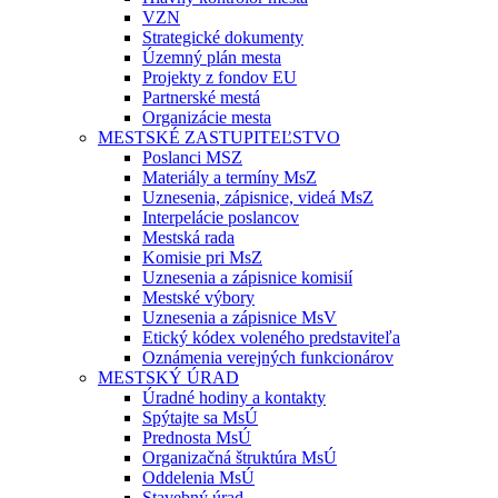
VZN
Strategické dokumenty
Územný plán mesta
Projekty z fondov EU
Partnerské mestá
Organizácie mesta
MESTSKÉ ZASTUPITEĽSTVO
Poslanci MSZ
Materiály a termíny MsZ
Uznesenia, zápisnice, videá MsZ
Interpelácie poslancov
Mestská rada
Komisie pri MsZ
Uznesenia a zápisnice komisií
Mestské výbory
Uznesenia a zápisnice MsV
Etický kódex voleného predstaviteľa
Oznámenia verejných funkcionárov
MESTSKÝ ÚRAD
Úradné hodiny a kontakty
Spýtajte sa MsÚ
Prednosta MsÚ
Organizačná štruktúra MsÚ
Oddelenia MsÚ
Stavebný úrad