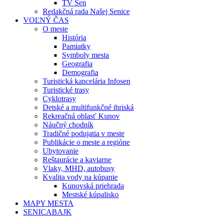
TV Sen
Redakčná rada Našej Senice
VOĽNÝ ČAS
O meste
História
Pamiatky
Symboly mesta
Geografia
Demografia
Turistická kancelária Infosen
Turistické trasy
Cyklotrasy
Detské a multifunkčné ihriská
Rekreačná oblasť Kunov
Náučný chodník
Tradičné podujatia v meste
Publikácie o meste a regióne
Ubytovanie
Reštaurácie a kaviarne
Vlaky, MHD, autobusy
Kvalita vody na kúpanie
Kunovská priehrada
Mestské kúpalisko
MAPY MESTA
SENICABAJK