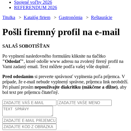
Spojené voľby 2026
REFERENDUM 2026
Titulka
>
Katalóg firiem
>
Gastronómia
>
Reštaurácie
Pošli firemný profil na e-mail
SALAŠ SOBOTIŠŤAN
Po vyplnení nasledovného formuláru kliknite na tlačítko
"Odoslať"
, ktoré odošle www adresu na zvolený firený profil na
Vami zadaný email. Text môžete podľa vašej vôle doplniť.
Pred odoslaním
si preverte správnosť vyplnenia poľa príjemca. V
prípade, že e-mail nebude vyplnený správne, príjemca link neobdrží.
Pri písaní prosím
nepoužívajte diakritiku (mäkčene a dĺžne)
, aby
bol text pre príjemcu čitateľný.