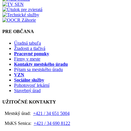
PRE OBČANA
Úradná tabuľa
Žiadosti a tlačivá
Pracovné ponuky
Firmy v meste
Kontakty mestského úradu
Pýtam sa mestského úradu
VZN
Sociálne služby
Pohotovosť lekární
Stavebný úrad
UŽITOČNÉ KONTAKTY
Mestský úrad:
+421 / 34 651 5004
MsKS Senica:
+421 / 34 690 8122