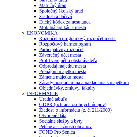
Matričný úrad
Spoločný školský úrad
Žiadosti a tlačivá
Etický kódex zamestnanca
Mobilná aplikácia mesta
EKONOMIKA
Rozpočet a programový rozpočet mesta
Rozpočtový harmonogram
Participatívny rozpočet
Záverečný účet mesta
Profil verejného obstarávateľa
Odpredaj majetku mesta
Prenájom majetku mesta
Zámena majetku mesta
Zásady hospodárenia a nakladania s majetkom
Objednávky, zmluvy, faktúry
INFORMÁCIE
Úradná tabuľa
GDPR (ochrana osobných údajov)
Žiadosť o informáciu (z. č. 211/2000)
Otvorené dáta
Sociálne služby a byty
Petície a sťažnosti občanov
FOND Pro Senica