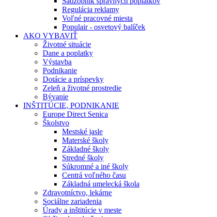
Sadzobník správnych poplatkov
Regulácia reklamy
Voľné pracovné miesta
Populair - osvetový balíček
AKO VYBAVIŤ
Životné situácie
Dane a poplatky
Výstavba
Podnikanie
Dotácie a príspevky
Zeleň a životné prostredie
Bývanie
INŠTITÚCIE, PODNIKANIE
Europe Direct Senica
Školstvo
Mestské jasle
Materské školy
Základné školy
Stredné školy
Súkromné a iné školy
Centrá voľného času
Základná umelecká škola
Zdravotníctvo, lekárne
Sociálne zariadenia
Úrady a inštitúcie v meste