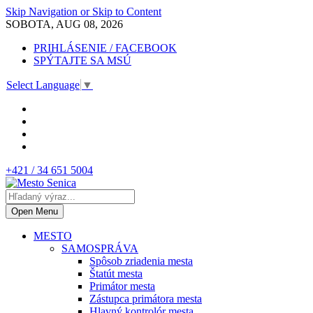
Skip Navigation or Skip to Content
SOBOTA, AUG 08, 2026
PRIHLÁSENIE / FACEBOOK
SPÝTAJTE SA MSÚ
Select Language
▼
+421 / 34 651 5004
Open Menu
MESTO
SAMOSPRÁVA
Spôsob zriadenia mesta
Štatút mesta
Primátor mesta
Zástupca primátora mesta
Hlavný kontrolór mesta