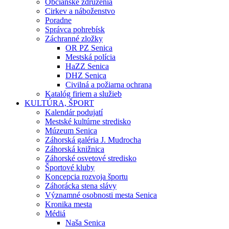
Občianske združenia
Cirkev a náboženstvo
Poradne
Správca pohrebísk
Záchranné zložky
OR PZ Senica
Mestská polícia
HaZZ Senica
DHZ Senica
Civilná a požiarna ochrana
Katalóg firiem a služieb
KULTÚRA, ŠPORT
Kalendár podujatí
Mestské kultúrne stredisko
Múzeum Senica
Záhorská galéria J. Mudrocha
Záhorská knižnica
Záhorské osvetové stredisko
Športové kluby
Koncepcia rozvoja športu
Záhorácka stena slávy
Významné osobnosti mesta Senica
Kronika mesta
Médiá
Naša Senica