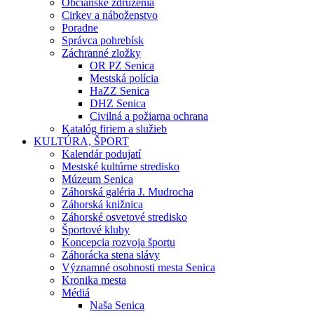
Občianske združenia
Cirkev a náboženstvo
Poradne
Správca pohrebísk
Záchranné zložky
OR PZ Senica
Mestská polícia
HaZZ Senica
DHZ Senica
Civilná a požiarna ochrana
Katalóg firiem a služieb
KULTÚRA, ŠPORT
Kalendár podujatí
Mestské kultúrne stredisko
Múzeum Senica
Záhorská galéria J. Mudrocha
Záhorská knižnica
Záhorské osvetové stredisko
Športové kluby
Koncepcia rozvoja športu
Záhorácka stena slávy
Významné osobnosti mesta Senica
Kronika mesta
Médiá
Naša Senica