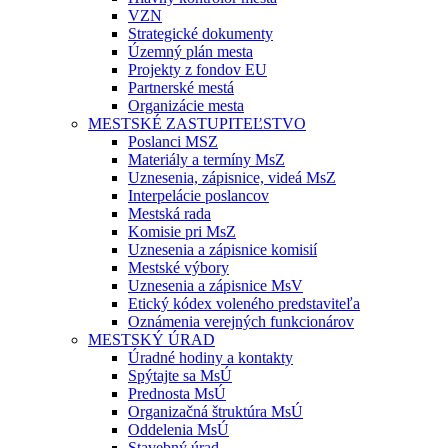
VZN
Strategické dokumenty
Územný plán mesta
Projekty z fondov EU
Partnerské mestá
Organizácie mesta
MESTSKÉ ZASTUPITEĽSTVO
Poslanci MSZ
Materiály a termíny MsZ
Uznesenia, zápisnice, videá MsZ
Interpelácie poslancov
Mestská rada
Komisie pri MsZ
Uznesenia a zápisnice komisií
Mestské výbory
Uznesenia a zápisnice MsV
Etický kódex voleného predstaviteľa
Oznámenia verejných funkcionárov
MESTSKÝ ÚRAD
Úradné hodiny a kontakty
Spýtajte sa MsÚ
Prednosta MsÚ
Organizačná štruktúra MsÚ
Oddelenia MsÚ
Stavebný úrad