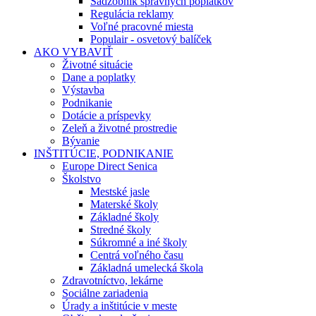
Sadzobník správnych poplatkov
Regulácia reklamy
Voľné pracovné miesta
Populair - osvetový balíček
AKO VYBAVIŤ
Životné situácie
Dane a poplatky
Výstavba
Podnikanie
Dotácie a príspevky
Zeleň a životné prostredie
Bývanie
INŠTITÚCIE, PODNIKANIE
Europe Direct Senica
Školstvo
Mestské jasle
Materské školy
Základné školy
Stredné školy
Súkromné a iné školy
Centrá voľného času
Základná umelecká škola
Zdravotníctvo, lekárne
Sociálne zariadenia
Úrady a inštitúcie v meste