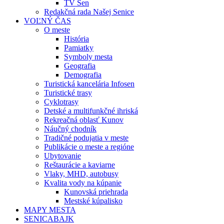
TV Sen
Redakčná rada Našej Senice
VOĽNÝ ČAS
O meste
História
Pamiatky
Symboly mesta
Geografia
Demografia
Turistická kancelária Infosen
Turistické trasy
Cyklotrasy
Detské a multifunkčné ihriská
Rekreačná oblasť Kunov
Náučný chodník
Tradičné podujatia v meste
Publikácie o meste a regióne
Ubytovanie
Reštaurácie a kaviarne
Vlaky, MHD, autobusy
Kvalita vody na kúpanie
Kunovská priehrada
Mestské kúpalisko
MAPY MESTA
SENICABAJK