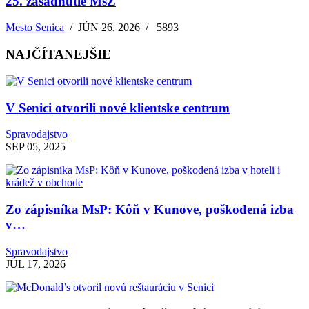
25. zasadnutie MsZ
Mesto Senica
/
JÚN 26, 2026
/
5893
NAJČÍTANEJŠIE
V Senici otvorili nové klientske centrum
Spravodajstvo
SEP 05, 2025
Zo zápisníka MsP: Kôň v Kunove, poškodená izba
v…
Spravodajstvo
JÚL 17, 2026