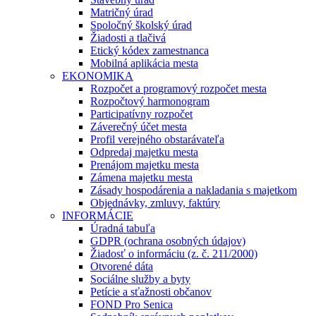
Matričný úrad
Spoločný školský úrad
Žiadosti a tlačivá
Etický kódex zamestnanca
Mobilná aplikácia mesta
EKONOMIKA
Rozpočet a programový rozpočet mesta
Rozpočtový harmonogram
Participatívny rozpočet
Záverečný účet mesta
Profil verejného obstarávateľa
Odpredaj majetku mesta
Prenájom majetku mesta
Zámena majetku mesta
Zásady hospodárenia a nakladania s majetkom
Objednávky, zmluvy, faktúry
INFORMÁCIE
Úradná tabuľa
GDPR (ochrana osobných údajov)
Žiadosť o informáciu (z. č. 211/2000)
Otvorené dáta
Sociálne služby a byty
Petície a sťažnosti občanov
FOND Pro Senica