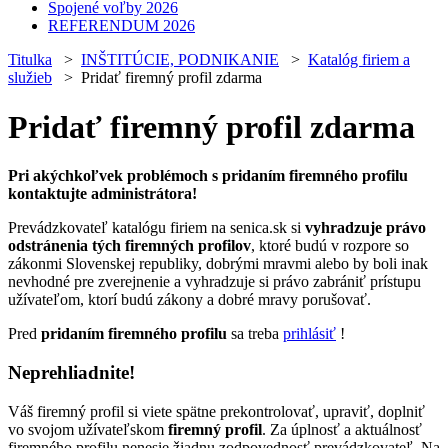
Spojené voľby 2026
REFERENDUM 2026
Titulka
>
INŠTITÚCIE, PODNIKANIE
>
Katalóg firiem a
služieb
> Pridať firemný profil zdarma
Pridať firemný profil zdarma
Pri akýchkoľvek problémoch s pridaním firemného profilu
kontaktujte administrátora!
Prevádzkovateľ katalógu firiem na senica.sk si
vyhradzuje právo
odstránenia tých firemných profilov
, ktoré budú v rozpore so
zákonmi Slovenskej republiky, dobrými mravmi alebo by boli inak
nevhodné pre zverejnenie a vyhradzuje si právo zabrániť prístupu
užívateľom, ktorí budú zákony a dobré mravy porušovať.
Pred
pridaním firemného profilu
sa treba
prihlásiť
!
Neprehliadnite!
Váš firemný profil si viete spätne prekontrolovať, upraviť, doplniť
vo svojom užívateľskom
firemný profil
. Za úplnosť a aktuálnosť
firemného profilu nenesie žiadnu zodpovednosť prevádzkovateľ. Na