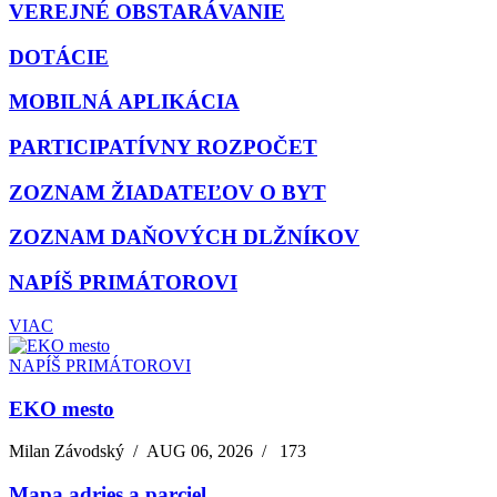
VEREJNÉ OBSTARÁVANIE
DOTÁCIE
MOBILNÁ APLIKÁCIA
PARTICIPATÍVNY ROZPOČET
ZOZNAM ŽIADATEĽOV O BYT
ZOZNAM DAŇOVÝCH DLŽNÍKOV
NAPÍŠ PRIMÁTOROVI
VIAC
NAPÍŠ PRIMÁTOROVI
EKO mesto
Milan Závodský
/
AUG 06, 2026
/
173
Mapa adries a parciel