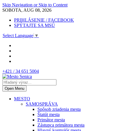
Skip Navigation or Skip to Content
SOBOTA, AUG 08, 2026
PRIHLÁSENIE / FACEBOOK
SPÝTAJTE SA MSÚ
Select Language
▼
+421 / 34 651 5004
Open Menu
MESTO
SAMOSPRÁVA
Spôsob zriadenia mesta
Štatút mesta
Primátor mesta
Zástupca primátora mesta
Hlavný kontrolór mesta