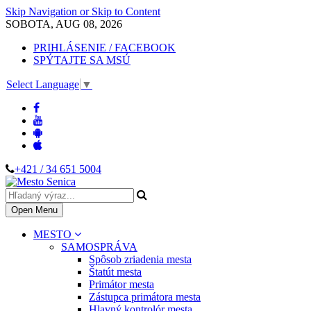
Skip Navigation or Skip to Content
SOBOTA, AUG 08, 2026
PRIHLÁSENIE / FACEBOOK
SPÝTAJTE SA MSÚ
Select Language
▼
+421 / 34 651 5004
Open Menu
MESTO
SAMOSPRÁVA
Spôsob zriadenia mesta
Štatút mesta
Primátor mesta
Zástupca primátora mesta
Hlavný kontrolór mesta