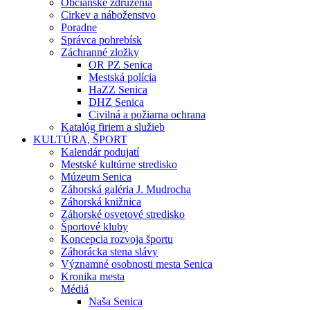
Občianske združenia
Cirkev a náboženstvo
Poradne
Správca pohrebísk
Záchranné zložky
OR PZ Senica
Mestská polícia
HaZZ Senica
DHZ Senica
Civilná a požiarna ochrana
Katalóg firiem a služieb
KULTÚRA, ŠPORT
Kalendár podujatí
Mestské kultúrne stredisko
Múzeum Senica
Záhorská galéria J. Mudrocha
Záhorská knižnica
Záhorské osvetové stredisko
Športové kluby
Koncepcia rozvoja športu
Záhorácka stena slávy
Významné osobnosti mesta Senica
Kronika mesta
Médiá
Naša Senica