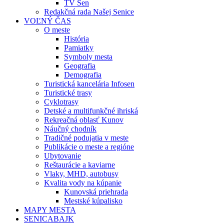
TV Sen
Redakčná rada Našej Senice
VOĽNÝ ČAS
O meste
História
Pamiatky
Symboly mesta
Geografia
Demografia
Turistická kancelária Infosen
Turistické trasy
Cyklotrasy
Detské a multifunkčné ihriská
Rekreačná oblasť Kunov
Náučný chodník
Tradičné podujatia v meste
Publikácie o meste a regióne
Ubytovanie
Reštaurácie a kaviarne
Vlaky, MHD, autobusy
Kvalita vody na kúpanie
Kunovská priehrada
Mestské kúpalisko
MAPY MESTA
SENICABAJK