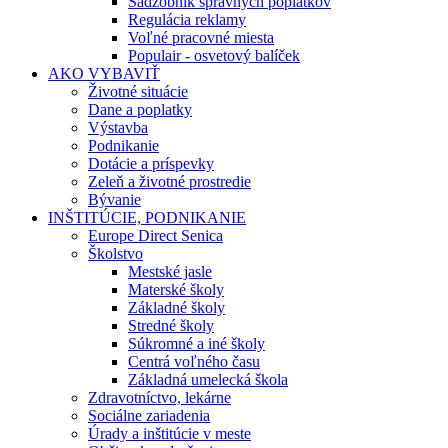
Sadzobník správnych poplatkov
Regulácia reklamy
Voľné pracovné miesta
Populair - osvetový balíček
AKO VYBAVIŤ
Životné situácie
Dane a poplatky
Výstavba
Podnikanie
Dotácie a príspevky
Zeleň a životné prostredie
Bývanie
INŠTITÚCIE, PODNIKANIE
Europe Direct Senica
Školstvo
Mestské jasle
Materské školy
Základné školy
Stredné školy
Súkromné a iné školy
Centrá voľného času
Základná umelecká škola
Zdravotníctvo, lekárne
Sociálne zariadenia
Úrady a inštitúcie v meste