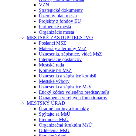
VZN
Strategické dokumenty
Územný plán mesta
Projekty z fondov EU
Partnerské mestá
Organizácie mesta
MESTSKÉ ZASTUPITEĽSTVO
Poslanci MSZ
Materiály a termíny MsZ
Uznesenia, zápisnice, videá MsZ
Interpelácie poslancov
Mestská rada
Komisie pri MsZ
Uznesenia a zápisnice komisií
Mestské výbory
Uznesenia a zápisnice MsV
Etický kódex voleného predstaviteľa
Oznámenia verejných funkcionárov
MESTSKÝ ÚRAD
Úradné hodiny a kontakty
Spýtajte sa MsÚ
Prednosta MsÚ
Organizačná štruktúra MsÚ
Oddelenia MsÚ
Stavebný úrad