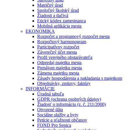
Matričný úrad
Spoločný školský úrad
Žiadosti a tlačivá
Etický kódex zamestnanca
Mobilná aplikácia mesta
EKONOMIKA
Rozpočet a programový rozpočet mesta
Rozpočtový harmonogram
Participatívny rozpočet
Záverečný účet mesta
Profil verejného obstarávateľa
Odpredaj majetku mesta
Prenájom majetku mesta
Zámena majetku mesta
Zásady hospodárenia a nakladania s majetkom
Objednávky, zmluvy, faktúry
INFORMÁCIE
Úradná tabuľa
GDPR (ochrana osobných údajov)
Žiadosť o informáciu (z. č. 211/2000)
Otvorené dáta
Sociálne služby a byty
Petície a sťažnosti občanov
FOND Pro Senica