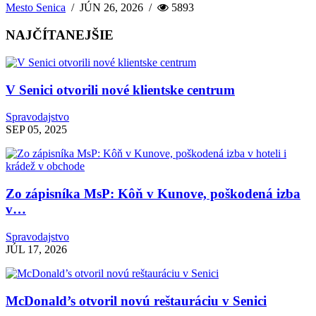
Mesto Senica
/
JÚN 26, 2026
/
5893
NAJČÍTANEJŠIE
V Senici otvorili nové klientske centrum
Spravodajstvo
SEP 05, 2025
Zo zápisníka MsP: Kôň v Kunove, poškodená izba
v…
Spravodajstvo
JÚL 17, 2026
McDonald’s otvoril novú reštauráciu v Senici