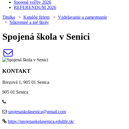
Spojené voľby 2026
REFERENDUM 2026
Titulka
>
Katalóg firiem
>
Vzdelavanie a zamestnanie
>
Súkromné a iné školy
Spojená škola v Senici
KONTAKT
Brezová 1, 905 01 Senica
905 01 Senica
spojenaskolasenica@gmail.com
https://spojenaskolasenica.edulife.sk/