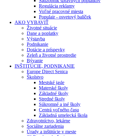
Sadzobník správnych poplatkov
Regulácia reklamy
Voľné pracovné miesta
Populair - osvetový balíček
AKO VYBAVIŤ
Životné situácie
Dane a poplatky
Výstavba
Podnikanie
Dotácie a príspevky
Zeleň a životné prostredie
Bývanie
INŠTITÚCIE, PODNIKANIE
Europe Direct Senica
Školstvo
Mestské jasle
Materské školy
Základné školy
Stredné školy
Súkromné a iné školy
Centrá voľného času
Základná umelecká škola
Zdravotníctvo, lekárne
Sociálne zariadenia
Úrady a inštitúcie v meste