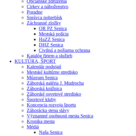
Občianske združenia
Cirkev a náboženstvo
Poradne
Správca pohrebísk
Záchranné zložky
OR PZ Senica
Mestská polícia
HaZZ Senica
DHZ Senica
Civilná a požiarna ochrana
Katalóg firiem a služieb
KULTÚRA, ŠPORT
Kalendár podujatí
Mestské kultúrne stredisko
Múzeum Senica
Záhorská galéria J. Mudrocha
Záhorská knižnica
Záhorské osvetové stredisko
Športové kluby
Koncepcia rozvoja športu
Záhorácka stena slávy
Významné osobnosti mesta Senica
Kronika mesta
Médiá
Naša Senica