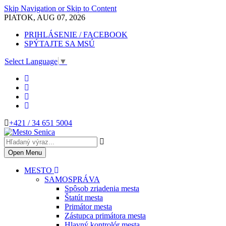
Skip Navigation or Skip to Content
PIATOK, AUG 07, 2026
PRIHLÁSENIE / FACEBOOK
SPÝTAJTE SA MSÚ
Select Language
▼
+421 / 34 651 5004
Open Menu
MESTO
SAMOSPRÁVA
Spôsob zriadenia mesta
Štatút mesta
Primátor mesta
Zástupca primátora mesta
Hlavný kontrolór mesta