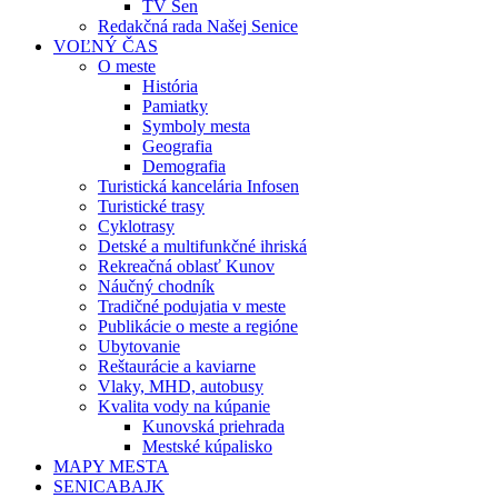
TV Sen
Redakčná rada Našej Senice
VOĽNÝ ČAS
O meste
História
Pamiatky
Symboly mesta
Geografia
Demografia
Turistická kancelária Infosen
Turistické trasy
Cyklotrasy
Detské a multifunkčné ihriská
Rekreačná oblasť Kunov
Náučný chodník
Tradičné podujatia v meste
Publikácie o meste a regióne
Ubytovanie
Reštaurácie a kaviarne
Vlaky, MHD, autobusy
Kvalita vody na kúpanie
Kunovská priehrada
Mestské kúpalisko
MAPY MESTA
SENICABAJK