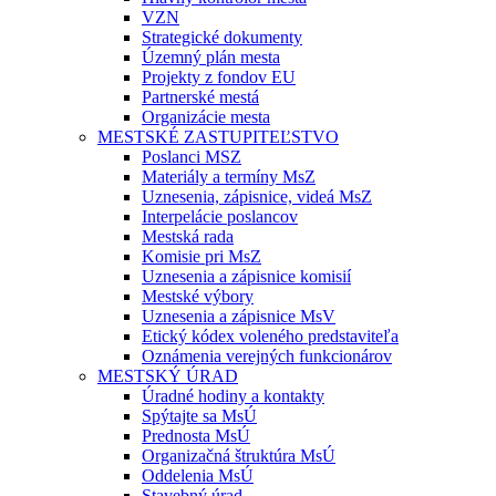
VZN
Strategické dokumenty
Územný plán mesta
Projekty z fondov EU
Partnerské mestá
Organizácie mesta
MESTSKÉ ZASTUPITEĽSTVO
Poslanci MSZ
Materiály a termíny MsZ
Uznesenia, zápisnice, videá MsZ
Interpelácie poslancov
Mestská rada
Komisie pri MsZ
Uznesenia a zápisnice komisií
Mestské výbory
Uznesenia a zápisnice MsV
Etický kódex voleného predstaviteľa
Oznámenia verejných funkcionárov
MESTSKÝ ÚRAD
Úradné hodiny a kontakty
Spýtajte sa MsÚ
Prednosta MsÚ
Organizačná štruktúra MsÚ
Oddelenia MsÚ
Stavebný úrad