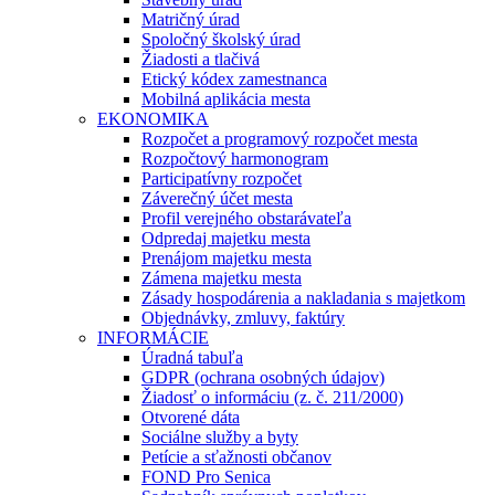
Matričný úrad
Spoločný školský úrad
Žiadosti a tlačivá
Etický kódex zamestnanca
Mobilná aplikácia mesta
EKONOMIKA
Rozpočet a programový rozpočet mesta
Rozpočtový harmonogram
Participatívny rozpočet
Záverečný účet mesta
Profil verejného obstarávateľa
Odpredaj majetku mesta
Prenájom majetku mesta
Zámena majetku mesta
Zásady hospodárenia a nakladania s majetkom
Objednávky, zmluvy, faktúry
INFORMÁCIE
Úradná tabuľa
GDPR (ochrana osobných údajov)
Žiadosť o informáciu (z. č. 211/2000)
Otvorené dáta
Sociálne služby a byty
Petície a sťažnosti občanov
FOND Pro Senica