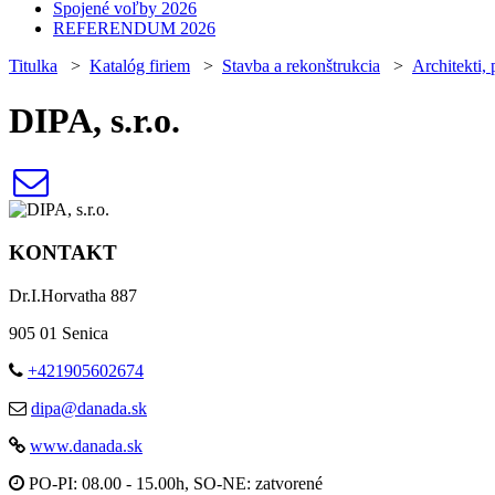
Spojené voľby 2026
REFERENDUM 2026
Titulka
>
Katalóg firiem
>
Stavba a rekonštrukcia
>
Architekti, 
DIPA, s.r.o.
KONTAKT
Dr.I.Horvatha 887
905 01 Senica
+421905602674
dipa@danada.sk
www.danada.sk
PO-PI: 08.00 - 15.00h, SO-NE: zatvorené