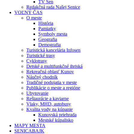
TV Sen
Redakčná rada Našej Senice
VOĽNÝ ČAS
O meste
História
Pamiatky
Symboly mesta
Geografia
Demografia
Turistická kancelária Infosen
Turistické trasy
Cyklotrasy
Detské a multifunkčné ihriská
Rekreačná oblasť Kunov
Náučný chodník
Tradičné podujatia v meste
Publikácie o meste a regióne
Ubytovanie
Reštaurácie a kaviarne
Vlaky, MHD, autobusy
Kvalita vody na kúpanie
Kunovská priehrada
Mestské kúpalisko
MAPY MESTA
SENICABAJK