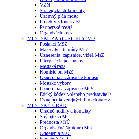
VZN
Strategické dokumenty
Územný plán mesta
Projekty z fondov EU
Partnerské mestá
Organizácie mesta
MESTSKÉ ZASTUPITEĽSTVO
Poslanci MSZ
Materiály a termíny MsZ
Uznesenia, zápisnice, videá MsZ
Interpelácie poslancov
Mestská rada
Komisie pri MsZ
Uznesenia a zápisnice komisií
Mestské výbory
Uznesenia a zápisnice MsV
Etický kódex voleného predstaviteľa
Oznámenia verejných funkcionárov
MESTSKÝ ÚRAD
Úradné hodiny a kontakty
Spýtajte sa MsÚ
Prednosta MsÚ
Organizačná štruktúra MsÚ
Oddelenia MsÚ
Stavebný úrad