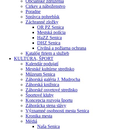
Občianske združenia
Cirkev a náboženstvo
Poradne
Správca pohrebísk
Záchranné zložky
OR PZ Senica
Mestská polícia
HaZZ Senica
DHZ Senica
Civilná a požiarna ochrana
Katalóg firiem a služieb
KULTÚRA, ŠPORT
Kalendár podujatí
Mestské kultúrne stredisko
Múzeum Senica
Záhorská galéria J. Mudrocha
Záhorská knižnica
Záhorské osvetové stredisko
Športové kluby
Koncepcia rozvoja športu
Záhorácka stena slávy
Významné osobnosti mesta Senica
Kronika mesta
Médiá
Naša Senica