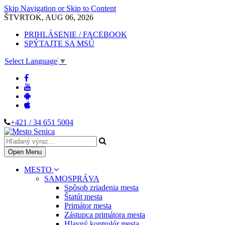
Skip Navigation or Skip to Content
ŠTVRTOK, AUG 06, 2026
PRIHLÁSENIE / FACEBOOK
SPÝTAJTE SA MSÚ
Select Language
▼
+421 / 34 651 5004
Open Menu
MESTO
SAMOSPRÁVA
Spôsob zriadenia mesta
Štatút mesta
Primátor mesta
Zástupca primátora mesta
Hlavný kontrolór mesta