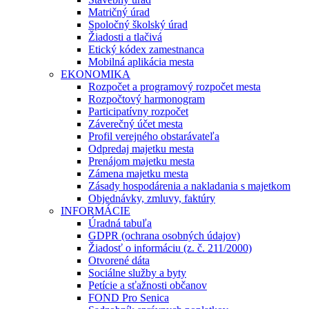
Matričný úrad
Spoločný školský úrad
Žiadosti a tlačivá
Etický kódex zamestnanca
Mobilná aplikácia mesta
EKONOMIKA
Rozpočet a programový rozpočet mesta
Rozpočtový harmonogram
Participatívny rozpočet
Záverečný účet mesta
Profil verejného obstarávateľa
Odpredaj majetku mesta
Prenájom majetku mesta
Zámena majetku mesta
Zásady hospodárenia a nakladania s majetkom
Objednávky, zmluvy, faktúry
INFORMÁCIE
Úradná tabuľa
GDPR (ochrana osobných údajov)
Žiadosť o informáciu (z. č. 211/2000)
Otvorené dáta
Sociálne služby a byty
Petície a sťažnosti občanov
FOND Pro Senica