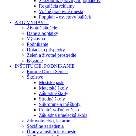
Sadzobník správnych poplatkov
Regulácia reklamy
Voľné pracovné miesta
Populair - osvetový balíček
AKO VYBAVIŤ
Životné situácie
Dane a poplatky
Výstavba
Podnikanie
Dotácie a príspevky
Zeleň a životné prostredie
Bývanie
INŠTITÚCIE, PODNIKANIE
Europe Direct Senica
Školstvo
Mestské jasle
Materské školy
Základné školy
Stredné školy
Súkromné a iné školy
Centrá voľného času
Základná umelecká škola
Zdravotníctvo, lekárne
Sociálne zariadenia
Úrady a inštitúcie v meste